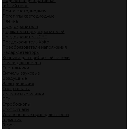
Подсветка декоративная
Гибкий неон
Лента светодиодная
Логотипы светодиодные
Пленка
Предохранители
Держатели предохранителей
Предохранитель CBT
Предохранитель Koito
Преобразователи напряжения
Радар-детекторы
Коврики для приборной панели
Рамки для номера
Светильники
Сигналы звуковые
Воздушные
Электрические
Спецсигналы
Импульсные маячки
СГУ
Стробоскопы
Стопсигналы
Установочные принадлежности
Герметик
Гофра