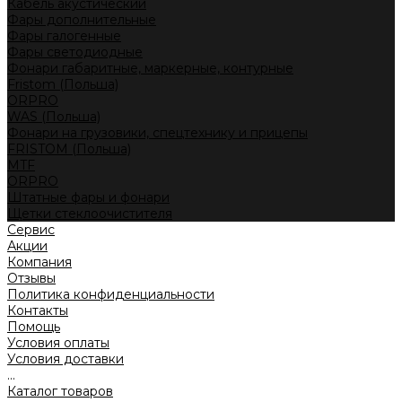
Кабель акустический
Фары дополнительные
Фары галогенные
Фары светодиодные
Фонари габаритные, маркерные, контурные
Fristom (Польша)
ORPRO
WAS (Польша)
Фонари на грузовики, спецтехнику и прицепы
FRISTOM (Польша)
MTF
ORPRO
Штатные фары и фонари
Щетки стеклоочистителя
Сервис
Акции
Компания
Отзывы
Политика конфиденциальности
Контакты
Помощь
Условия оплаты
Условия доставки
...
Каталог товаров