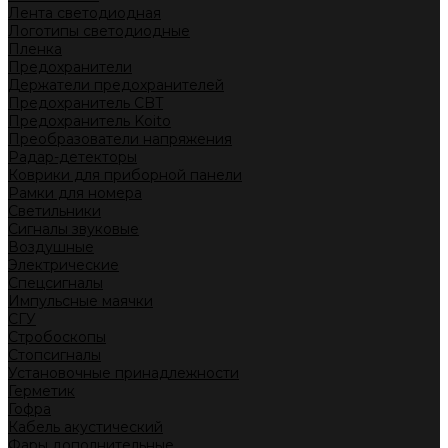
Лента светодиодная
Логотипы светодиодные
Пленка
Предохранители
Держатели предохранителей
Предохранитель CBT
Предохранитель Koito
Преобразователи напряжения
Радар-детекторы
Коврики для приборной панели
Рамки для номера
Светильники
Сигналы звуковые
Воздушные
Электрические
Спецсигналы
Импульсные маячки
СГУ
Стробоскопы
Стопсигналы
Установочные принадлежности
Герметик
Гофра
Кабель акустический
Фары дополнительные