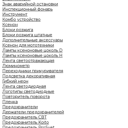
Знак аварийной остановки
Инспекционный фонарь
Инструмент
Комбо устройство
Ксенон
Блоки розжига
Блоки розжига штатные
Дополнительные аксессуары
Ксенон для мототехники
Лампы ксеноновые цоколь D
Лампы ксеноновые цоколь H
Лента светоотражающая
Люминометр
Переходники прикуривателя
Подсветка декоративная
Гибкий неон
Лента светодиодная
Логотипы светодиодные
Повторитель поворота
Пленка
Предохранители
Держатели предохранителей
Предохранитель CBT
Предохранитель Koito
Предохранитель ProSvet