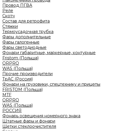
Наконечники провода
Провод ПГВА
Реле
Скотч
Состав для ретрофита
Стяжки
Термоусадочная трубка
Фары дополнительные
Фары галогенные
Фары светодиодные
Фонари габаритные, маркерные, контурные
Fristom (Польша)
ORPRO
WAS (Польша)
Прочие производители
ТрАС (Россия)
Фонари на грузовики, спецтехнику и прицепы
FRISTOM (Польша)
MTF
ORPRO
WAS (Польша)
РОССИЯ
Фонарь освещения номерного знака
Штатные фары и фонари
Щетки стеклоочистителя