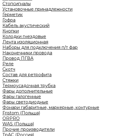
Стопсигналы
Установочные принадлежности
Герметик
Гофра
Кабель акустический
Кнопки
Колодки гнездовые
Лента изоляционная
Наборы для подключения п/т фар
Наконечники провода
Провод ПГВА
Реле
Скотч
Состав для ретрофита
Стяжки
Термоусадочная трубка
Фары дополнительные
Фары галогенные
Фары светодиодные
Фонари габаритные, маркерные, контурные
Fristom (Польша)
ORPRO
WAS (Польша)
Прочие производители
ТрАС (Россия)