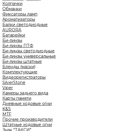
Колпачки
Обманки
Фиксаторы ламп
Ароматизаторы
Балки светодиодные
AURORA
Батарейки
Би-линзы
Би-линзы ПТФ
Би-линзы светодиодные
Би-линзы универсальные
Би-линзы штатные
Бленды (маски)
Комплектующие
Видеорегистраторы
SilverStone
Viper
Камеры заднего вида
Карты памяти
Дневные ходовые огни
K&S
MTF
Прочие производители
Штатные ходовые огни
Знак "ТАКСИ"