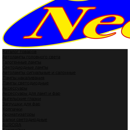
Каталог товаров
Автолампы головного света
Галогенные лампы
Светодиодные лампы
Автолампы сигнальные и салонные
Лампы накаливания
Лампы светодиодные
Аксессуары
Аксессуары для ламп и фар
Ангельские глазки
Заглушки для фар
Колпачки
Ароматизаторы
Балки светодиодные
AURORA