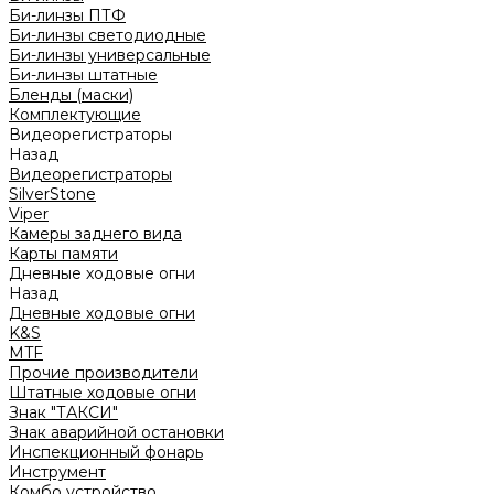
Би-линзы ПТФ
Би-линзы светодиодные
Би-линзы универсальные
Би-линзы штатные
Бленды (маски)
Комплектующие
Видеорегистраторы
Назад
Видеорегистраторы
SilverStone
Viper
Камеры заднего вида
Карты памяти
Дневные ходовые огни
Назад
Дневные ходовые огни
K&S
MTF
Прочие производители
Штатные ходовые огни
Знак "ТАКСИ"
Знак аварийной остановки
Инспекционный фонарь
Инструмент
Комбо устройство