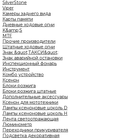
SilverStone
Viper
Камеры заднего вида
Карты памяти
Дневные ходовые огни
K&amp;S
MTF
Прочие производители
Штатные ходовые огни
Знак &quot;ТАКСИ&quot;
Знак аварийной остановки
Инспекционный фонарь
Инструмент
Комбо устройство
Ксенон
Блоки розжига
Блоки розжига штатные
Дополнительные аксессуары
Ксенон для мототехники
Лампы ксеноновые цоколь D
Лампы ксеноновые цоколь H
Лента светоотражающая
Люминометр
Переходники прикуривателя
Подсветка декоративная