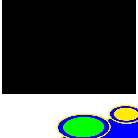
FRISTOM (Польша)
MTF
ORPRO
WAS (Польша)
РОССИЯ
Фонарь освещения номерного знака
Штатные фары и фонари
Щетки стеклоочистителя
Сервис
Акции
Компания
Отзывы
Политика конфиденциальности
Контакты
Помощь
Условия оплаты
Условия доставки