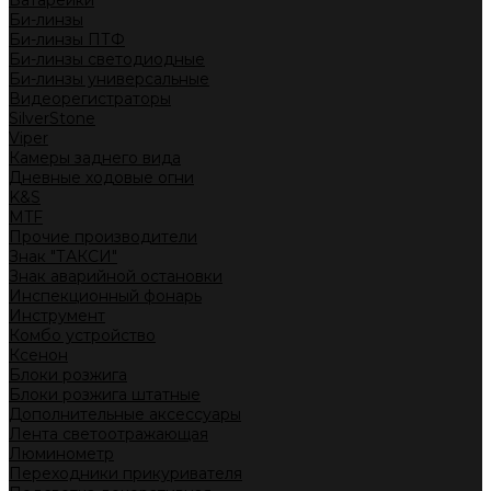
Батарейки
Би-линзы
Би-линзы ПТФ
Би-линзы светодиодные
Би-линзы универсальные
Видеорегистраторы
SilverStone
Viper
Камеры заднего вида
Дневные ходовые огни
K&S
MTF
Прочие производители
Знак "ТАКСИ"
Знак аварийной остановки
Инспекционный фонарь
Инструмент
Комбо устройство
Ксенон
Блоки розжига
Блоки розжига штатные
Дополнительные аксессуары
Лента светоотражающая
Люминометр
Переходники прикуривателя