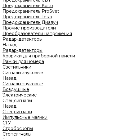
Предохранитель CBT
Предохранитель Koito
Предохранитель ProSvet
Предохранитель Tesla
Предохранитель Диалуч
Прочие производители
Преобразователи напряжения
Радар-детекторы
Назад
Радар-детекторы
Коврики для приборной панели
Рамки для номера
Светильники
Сигналы звуковые
Назад
Сигналы звуковые
Воздушные
Электрические
Спецсигналы
Назад
Спецсигналы
Импульсные маячки
СГУ
Стробоскопы
Стопсигналы