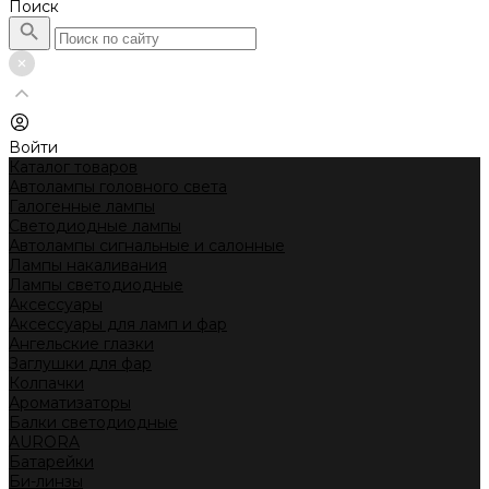
Поиск
Войти
Каталог товаров
Автолампы головного света
Галогенные лампы
Светодиодные лампы
Автолампы сигнальные и салонные
Лампы накаливания
Лампы светодиодные
Аксессуары
Аксессуары для ламп и фар
Ангельские глазки
Заглушки для фар
Колпачки
Ароматизаторы
Балки светодиодные
AURORA
Батарейки
Би-линзы