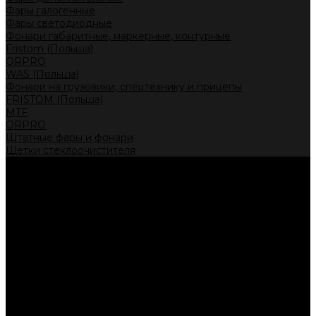
Фары галогенные
Фары светодиодные
Фонари габаритные, маркерные, контурные
Fristom (Польша)
ORPRO
WAS (Польша)
Фонари на грузовики, спецтехнику и прицепы
FRISTOM (Польша)
MTF
ORPRO
Штатные фары и фонари
Щетки стеклоочистителя
Сервис
Акции
Компания
Отзывы
Политика конфиденциальности
Контакты
Помощь
Условия оплаты
Условия доставки
...
Каталог товаров
Автолампы головного света
Галогенные лампы