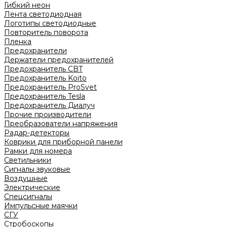
Гибкий неон
Лента светодиодная
Логотипы светодиодные
Повторитель поворота
Пленка
Предохранители
Держатели предохранителей
Предохранитель CBT
Предохранитель Koito
Предохранитель ProSvet
Предохранитель Tesla
Предохранитель Диалуч
Прочие производители
Преобразователи напряжения
Радар-детекторы
Коврики для приборной панели
Рамки для номера
Светильники
Сигналы звуковые
Воздушные
Электрические
Спецсигналы
Импульсные маячки
СГУ
Стробоскопы