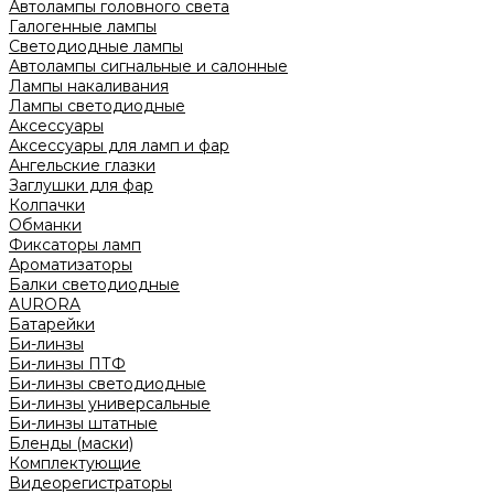
Автолампы головного света
Галогенные лампы
Светодиодные лампы
Автолампы сигнальные и салонные
Лампы накаливания
Лампы светодиодные
Аксессуары
Аксессуары для ламп и фар
Ангельские глазки
Заглушки для фар
Колпачки
Обманки
Фиксаторы ламп
Ароматизаторы
Балки светодиодные
AURORA
Батарейки
Би-линзы
Би-линзы ПТФ
Би-линзы светодиодные
Би-линзы универсальные
Би-линзы штатные
Бленды (маски)
Комплектующие
Видеорегистраторы