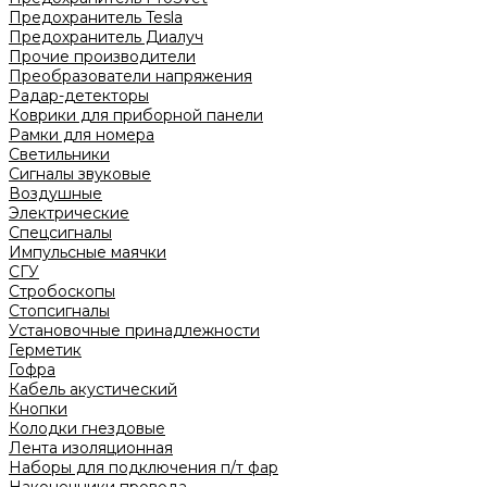
Предохранитель Tesla
Предохранитель Диалуч
Прочие производители
Преобразователи напряжения
Радар-детекторы
Коврики для приборной панели
Рамки для номера
Светильники
Сигналы звуковые
Воздушные
Электрические
Спецсигналы
Импульсные маячки
СГУ
Стробоскопы
Стопсигналы
Установочные принадлежности
Герметик
Гофра
Кабель акустический
Кнопки
Колодки гнездовые
Лента изоляционная
Наборы для подключения п/т фар