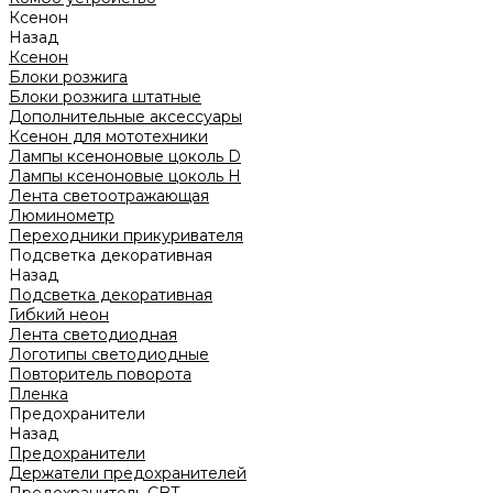
Ксенон
Назад
Ксенон
Блоки розжига
Блоки розжига штатные
Дополнительные аксессуары
Ксенон для мототехники
Лампы ксеноновые цоколь D
Лампы ксеноновые цоколь H
Лента светоотражающая
Люминометр
Переходники прикуривателя
Подсветка декоративная
Назад
Подсветка декоративная
Гибкий неон
Лента светодиодная
Логотипы светодиодные
Повторитель поворота
Пленка
Предохранители
Назад
Предохранители
Держатели предохранителей