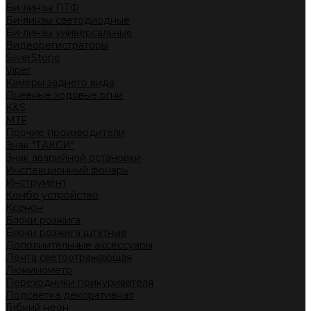
Би-линзы ПТФ
Би-линзы светодиодные
Би-линзы универсальные
Видеорегистраторы
SilverStone
Viper
Камеры заднего вида
Дневные ходовые огни
K&S
MTF
Прочие производители
Знак "ТАКСИ"
Знак аварийной остановки
Инспекционный фонарь
Инструмент
Комбо устройство
Ксенон
Блоки розжига
Блоки розжига штатные
Дополнительные аксессуары
Лента светоотражающая
Люминометр
Переходники прикуривателя
Подсветка декоративная
Гибкий неон