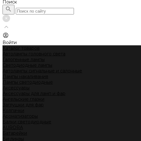
Поиск
Войти
Каталог товаров
Автолампы головного света
Галогенные лампы
Светодиодные лампы
Автолампы сигнальные и салонные
Лампы накаливания
Лампы светодиодные
Аксессуары
Аксессуары для ламп и фар
Ангельские глазки
Заглушки для фар
Колпачки
Ароматизаторы
Балки светодиодные
AURORA
Батарейки
Би-линзы