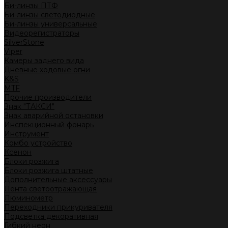
Би-линзы ПТФ
Би-линзы светодиодные
Би-линзы универсальные
Видеорегистраторы
SilverStone
Viper
Камеры заднего вида
Дневные ходовые огни
K&S
MTF
Прочие производители
Знак "ТАКСИ"
Знак аварийной остановки
Инспекционный фонарь
Инструмент
Комбо устройство
Ксенон
Блоки розжига
Блоки розжига штатные
Дополнительные аксессуары
Лента светоотражающая
Люминометр
Переходники прикуривателя
Подсветка декоративная
Гибкий неон