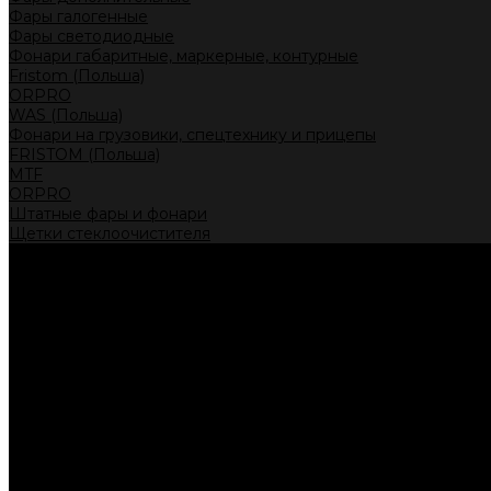
Фары галогенные
Фары светодиодные
Фонари габаритные, маркерные, контурные
Fristom (Польша)
ORPRO
WAS (Польша)
Фонари на грузовики, спецтехнику и прицепы
FRISTOM (Польша)
MTF
ORPRO
Штатные фары и фонари
Щетки стеклоочистителя
Сервис
Акции
Компания
Отзывы
Политика конфиденциальности
Контакты
Помощь
Условия оплаты
Условия доставки
...
Каталог товаров
Автолампы головного света
Галогенные лампы