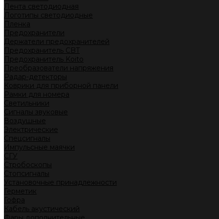
Лента светодиодная
Логотипы светодиодные
Пленка
Предохранители
Держатели предохранителей
Предохранитель CBT
Предохранитель Koito
Преобразователи напряжения
Радар-детекторы
Коврики для приборной панели
Рамки для номера
Светильники
Сигналы звуковые
Воздушные
Электрические
Спецсигналы
Импульсные маячки
СГУ
Стробоскопы
Стопсигналы
Установочные принадлежности
Герметик
Гофра
Кабель акустический
Фары дополнительные