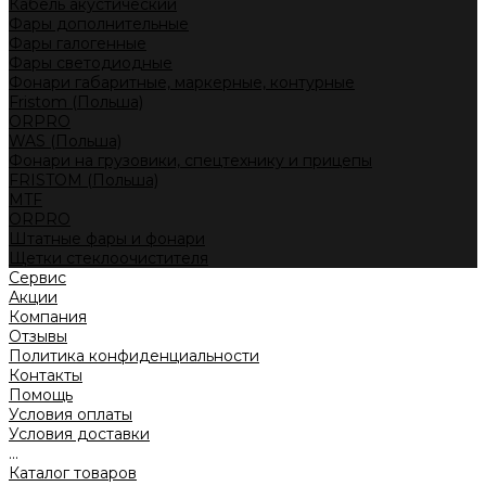
Кабель акустический
Фары дополнительные
Фары галогенные
Фары светодиодные
Фонари габаритные, маркерные, контурные
Fristom (Польша)
ORPRO
WAS (Польша)
Фонари на грузовики, спецтехнику и прицепы
FRISTOM (Польша)
MTF
ORPRO
Штатные фары и фонари
Щетки стеклоочистителя
Сервис
Акции
Компания
Отзывы
Политика конфиденциальности
Контакты
Помощь
Условия оплаты
Условия доставки
...
Каталог товаров