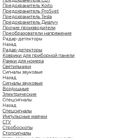
Предохранитель CBT
Предохранитель Koito
Предохранитель ProSvet
Предохранитель Tesla
Предохранитель Диалуч
Прочие производители
Преобразователи напряжения
Радар-детекторы
Назад
Радар-детекторы
Коврики для приборной панели
Рамки для номера
Светильники
Сигналы звуковые
Назад
Сигналы звуковые
Воздушные
Электрические
Спецсигналы
Назад
Спецсигналы
Импульсные маячки
СГУ
Стробоскопы
Стопсигналы