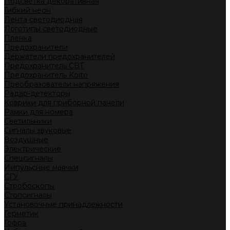
Подсветка декоративная
Гибкий неон
Лента светодиодная
Логотипы светодиодные
Пленка
Предохранители
Держатели предохранителей
Предохранитель CBT
Предохранитель Koito
Преобразователи напряжения
Радар-детекторы
Коврики для приборной панели
Рамки для номера
Светильники
Сигналы звуковые
Воздушные
Электрические
Спецсигналы
Импульсные маячки
СГУ
Стробоскопы
Стопсигналы
Установочные принадлежности
Герметик
Гофра