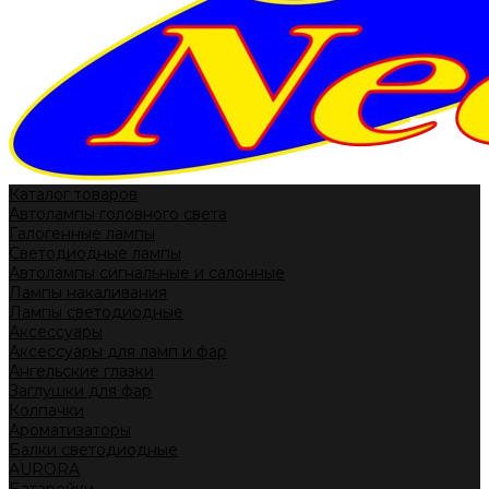
Каталог товаров
Автолампы головного света
Галогенные лампы
Светодиодные лампы
Автолампы сигнальные и салонные
Лампы накаливания
Лампы светодиодные
Аксессуары
Аксессуары для ламп и фар
Ангельские глазки
Заглушки для фар
Колпачки
Ароматизаторы
Балки светодиодные
AURORA