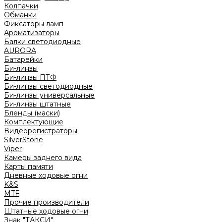
Колпачки
Обманки
Фиксаторы ламп
Ароматизаторы
Балки светодиодные
AURORA
Батарейки
Би-линзы
Би-линзы ПТФ
Би-линзы светодиодные
Би-линзы универсальные
Би-линзы штатные
Бленды (маски)
Комплектующие
Видеорегистраторы
SilverStone
Viper
Камеры заднего вида
Карты памяти
Дневные ходовые огни
K&S
MTF
Прочие производители
Штатные ходовые огни
Знак "ТАКСИ"