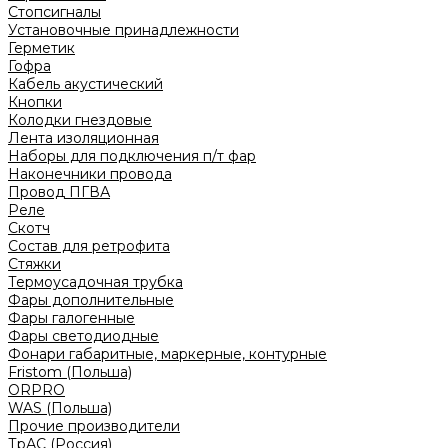
Стопсигналы
Установочные принадлежности
Герметик
Гофра
Кабель акустический
Кнопки
Колодки гнездовые
Лента изоляционная
Наборы для подключения п/т фар
Наконечники провода
Провод ПГВА
Реле
Скотч
Состав для ретрофита
Стяжки
Термоусадочная трубка
Фары дополнительные
Фары галогенные
Фары светодиодные
Фонари габаритные, маркерные, контурные
Fristom (Польша)
ORPRO
WAS (Польша)
Прочие производители
ТрАС (Россия)