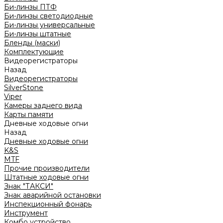
Би-линзы ПТФ
Би-линзы светодиодные
Би-линзы универсальные
Би-линзы штатные
Бленды (маски)
Комплектующие
Видеорегистраторы
Назад
Видеорегистраторы
SilverStone
Viper
Камеры заднего вида
Карты памяти
Дневные ходовые огни
Назад
Дневные ходовые огни
K&S
MTF
Прочие производители
Штатные ходовые огни
Знак "ТАКСИ"
Знак аварийной остановки
Инспекционный фонарь
Инструмент
Комбо устройство