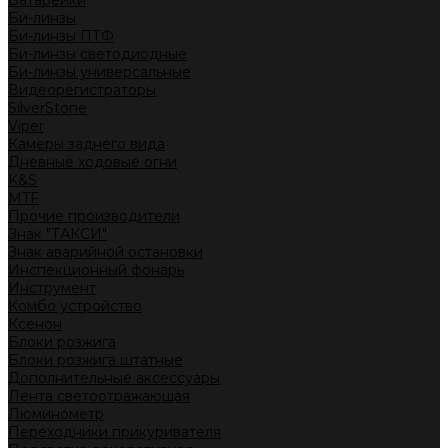
Батарейки
Би-линзы
Би-линзы ПТФ
Би-линзы светодиодные
Би-линзы универсальные
Видеорегистраторы
SilverStone
Viper
Камеры заднего вида
Дневные ходовые огни
K&S
MTF
Прочие производители
Знак "ТАКСИ"
Знак аварийной остановки
Инспекционный фонарь
Инструмент
Комбо устройство
Ксенон
Блоки розжига
Блоки розжига штатные
Дополнительные аксессуары
Лента светоотражающая
Люминометр
Переходники прикуривателя