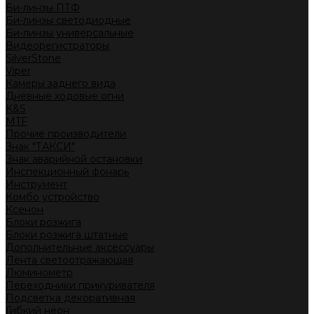
Би-линзы ПТФ
Би-линзы светодиодные
Би-линзы универсальные
Видеорегистраторы
SilverStone
Viper
Камеры заднего вида
Дневные ходовые огни
K&S
MTF
Прочие производители
Знак "ТАКСИ"
Знак аварийной остановки
Инспекционный фонарь
Инструмент
Комбо устройство
Ксенон
Блоки розжига
Блоки розжига штатные
Дополнительные аксессуары
Лента светоотражающая
Люминометр
Переходники прикуривателя
Подсветка декоративная
Гибкий неон