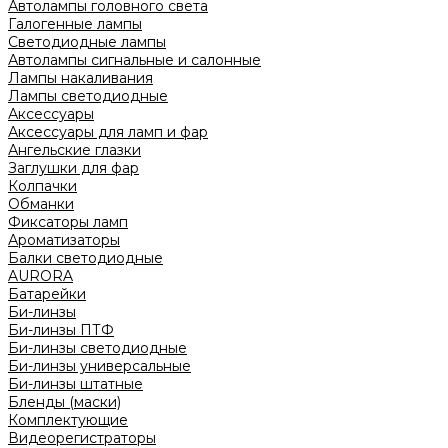
Автолампы головного света
Галогенные лампы
Светодиодные лампы
Автолампы сигнальные и салонные
Лампы накаливания
Лампы светодиодные
Аксессуары
Аксессуары для ламп и фар
Ангельские глазки
Заглушки для фар
Колпачки
Обманки
Фиксаторы ламп
Ароматизаторы
Балки светодиодные
AURORA
Батарейки
Би-линзы
Би-линзы ПТФ
Би-линзы светодиодные
Би-линзы универсальные
Би-линзы штатные
Бленды (маски)
Комплектующие
Видеорегистраторы