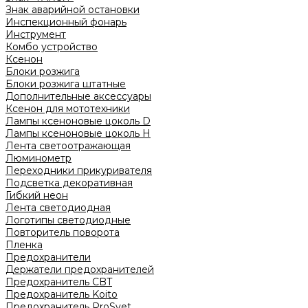
Знак аварийной остановки
Инспекционный фонарь
Инструмент
Комбо устройство
Ксенон
Блоки розжига
Блоки розжига штатные
Дополнительные аксессуары
Ксенон для мототехники
Лампы ксеноновые цоколь D
Лампы ксеноновые цоколь H
Лента светоотражающая
Люминометр
Переходники прикуривателя
Подсветка декоративная
Гибкий неон
Лента светодиодная
Логотипы светодиодные
Повторитель поворота
Пленка
Предохранители
Держатели предохранителей
Предохранитель CBT
Предохранитель Koito
Предохранитель ProSvet