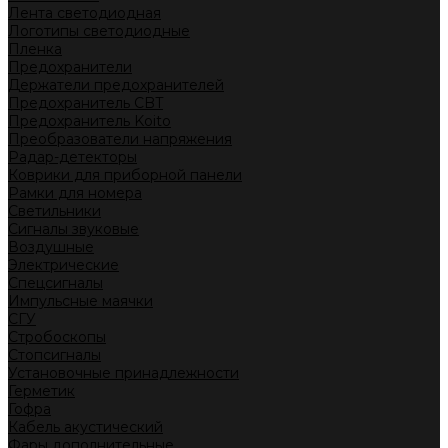
Лента светодиодная
Логотипы светодиодные
Пленка
Предохранители
Держатели предохранителей
Предохранитель CBT
Предохранитель Koito
Преобразователи напряжения
Радар-детекторы
Коврики для приборной панели
Рамки для номера
Светильники
Сигналы звуковые
Воздушные
Электрические
Спецсигналы
Импульсные маячки
СГУ
Стробоскопы
Стопсигналы
Установочные принадлежности
Герметик
Гофра
Кабель акустический
Фары дополнительные