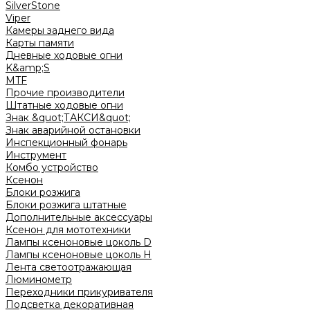
SilverStone
Viper
Камеры заднего вида
Карты памяти
Дневные ходовые огни
K&amp;S
MTF
Прочие производители
Штатные ходовые огни
Знак &quot;ТАКСИ&quot;
Знак аварийной остановки
Инспекционный фонарь
Инструмент
Комбо устройство
Ксенон
Блоки розжига
Блоки розжига штатные
Дополнительные аксессуары
Ксенон для мототехники
Лампы ксеноновые цоколь D
Лампы ксеноновые цоколь H
Лента светоотражающая
Люминометр
Переходники прикуривателя
Подсветка декоративная