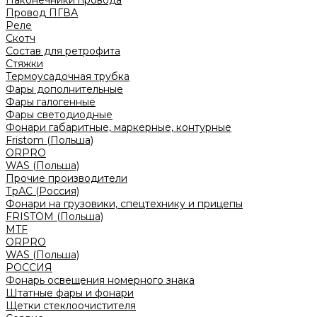
Наконечники провода
Провод ПГВА
Реле
Скотч
Состав для ретрофита
Стяжки
Термоусадочная трубка
Фары дополнительные
Фары галогенные
Фары светодиодные
Фонари габаритные, маркерные, контурные
Fristom (Польша)
ORPRO
WAS (Польша)
Прочие производители
ТрАС (Россия)
Фонари на грузовики, спецтехнику и прицепы
FRISTOM (Польша)
MTF
ORPRO
WAS (Польша)
РОССИЯ
Фонарь освещения номерного знака
Штатные фары и фонари
Щетки стеклоочистителя