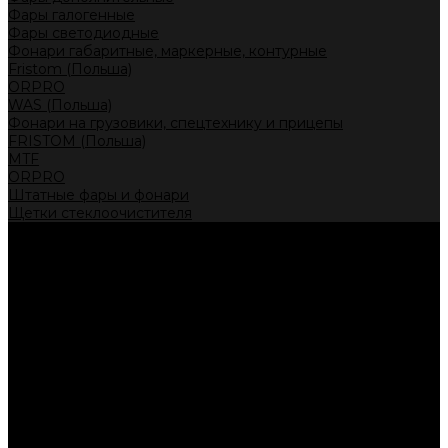
Фары галогенные
Фары светодиодные
Фонари габаритные, маркерные, контурные
Fristom (Польша)
ORPRO
WAS (Польша)
Фонари на грузовики, спецтехнику и прицепы
FRISTOM (Польша)
MTF
ORPRO
Штатные фары и фонари
Щетки стеклоочистителя
Сервис
Акции
Компания
Отзывы
Политика конфиденциальности
Контакты
Помощь
Условия оплаты
Условия доставки
...
Каталог товаров
Автолампы головного света
Галогенные лампы