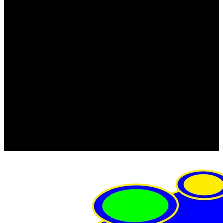
FRISTOM (Польша)
MTF
ORPRO
WAS (Польша)
РОССИЯ
Фонарь освещения номерного знака
Штатные фары и фонари
Щетки стеклоочистителя
Сервис
Акции
Компания
Отзывы
Политика конфиденциальности
Контакты
Помощь
Условия оплаты
Условия доставки