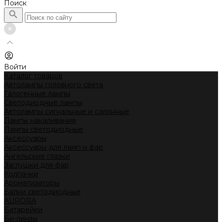
Поиск
Войти
Каталог товаров
Автолампы головного света
Галогенные лампы
Светодиодные лампы
Автолампы сигнальные и салонные
Лампы накаливания
Лампы светодиодные
Аксессуары
Аксессуары для ламп и фар
Ангельские глазки
Заглушки для фар
Колпачки
Ароматизаторы
Балки светодиодные
AURORA
Батарейки
Би-линзы