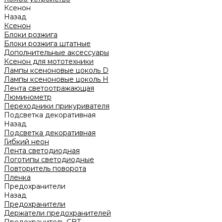
Ксенон
Назад
Ксенон
Блоки розжига
Блоки розжига штатные
Дополнительные аксессуары
Ксенон для мототехники
Лампы ксеноновые цоколь D
Лампы ксеноновые цоколь H
Лента светоотражающая
Люминометр
Переходники прикуривателя
Подсветка декоративная
Назад
Подсветка декоративная
Гибкий неон
Лента светодиодная
Логотипы светодиодные
Повторитель поворота
Пленка
Предохранители
Назад
Предохранители
Держатели предохранителей