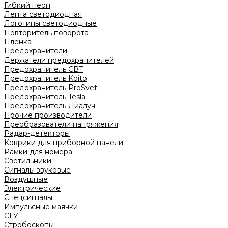
Гибкий неон
Лента светодиодная
Логотипы светодиодные
Повторитель поворота
Пленка
Предохранители
Держатели предохранителей
Предохранитель CBT
Предохранитель Koito
Предохранитель ProSvet
Предохранитель Tesla
Предохранитель Диалуч
Прочие производители
Преобразователи напряжения
Радар-детекторы
Коврики для приборной панели
Рамки для номера
Светильники
Сигналы звуковые
Воздушные
Электрические
Спецсигналы
Импульсные маячки
СГУ
Стробоскопы