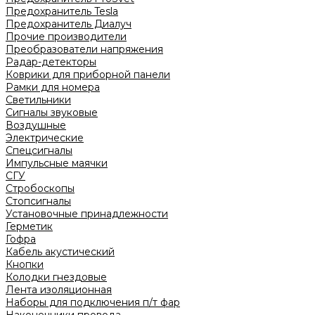
Предохранитель Tesla
Предохранитель Диалуч
Прочие производители
Преобразователи напряжения
Радар-детекторы
Коврики для приборной панели
Рамки для номера
Светильники
Сигналы звуковые
Воздушные
Электрические
Спецсигналы
Импульсные маячки
СГУ
Стробоскопы
Стопсигналы
Установочные принадлежности
Герметик
Гофра
Кабель акустический
Кнопки
Колодки гнездовые
Лента изоляционная
Наборы для подключения п/т фар