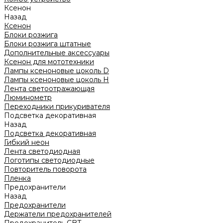
Ксенон
Назад
Ксенон
Блоки розжига
Блоки розжига штатные
Дополнительные аксессуары
Ксенон для мототехники
Лампы ксеноновые цоколь D
Лампы ксеноновые цоколь H
Лента светоотражающая
Люминометр
Переходники прикуривателя
Подсветка декоративная
Назад
Подсветка декоративная
Гибкий неон
Лента светодиодная
Логотипы светодиодные
Повторитель поворота
Пленка
Предохранители
Назад
Предохранители
Держатели предохранителей