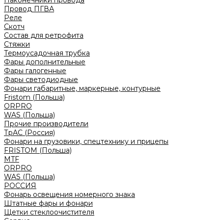
Наконечники провода
Провод ПГВА
Реле
Скотч
Состав для ретрофита
Стяжки
Термоусадочная трубка
Фары дополнительные
Фары галогенные
Фары светодиодные
Фонари габаритные, маркерные, контурные
Fristom (Польша)
ORPRO
WAS (Польша)
Прочие производители
ТрАС (Россия)
Фонари на грузовики, спецтехнику и прицепы
FRISTOM (Польша)
MTF
ORPRO
WAS (Польша)
РОССИЯ
Фонарь освещения номерного знака
Штатные фары и фонари
Щетки стеклоочистителя