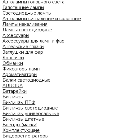
Автолампы головного света
Галогенные лампы
Светодиодные лампы
Автолампы сигнальные и салонные
Лампы накаливания
Лампы светодиодные
Аксессуары
Аксессуары для ламп и фар
Ангельские глазки
Заглушки для фар
Колпачки
Обманки
Фиксаторы ламп
Ароматизаторы
Балки светодиодные
AURORA
Батарейки
Би-линзы
Би-линзы ПТФ
Би-линзы светодиодные
Би-линзы универсальные
Би-линзы штатные
Бленды (маски)
Комплектующие
Видеорегистраторы