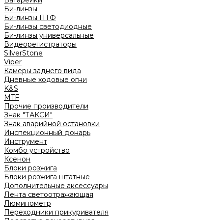
Батарейки
Би-линзы
Би-линзы ПТФ
Би-линзы светодиодные
Би-линзы универсальные
Видеорегистраторы
SilverStone
Viper
Камеры заднего вида
Дневные ходовые огни
K&S
MTF
Прочие производители
Знак "ТАКСИ"
Знак аварийной остановки
Инспекционный фонарь
Инструмент
Комбо устройство
Ксенон
Блоки розжига
Блоки розжига штатные
Дополнительные аксессуары
Лента светоотражающая
Люминометр
Переходники прикуривателя