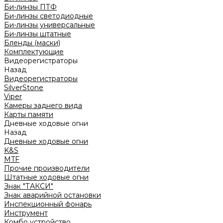
Би-линзы ПТФ
Би-линзы светодиодные
Би-линзы универсальные
Би-линзы штатные
Бленды (маски)
Комплектующие
Видеорегистраторы
Назад
Видеорегистраторы
SilverStone
Viper
Камеры заднего вида
Карты памяти
Дневные ходовые огни
Назад
Дневные ходовые огни
K&S
MTF
Прочие производители
Штатные ходовые огни
Знак "ТАКСИ"
Знак аварийной остановки
Инспекционный фонарь
Инструмент
Комбо устройство