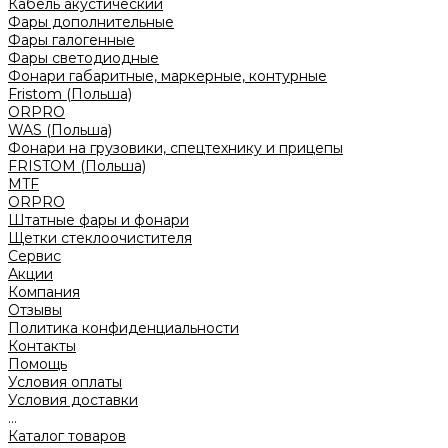
Кабель акустический
Фары дополнительные
Фары галогенные
Фары светодиодные
Фонари габаритные, маркерные, контурные
Fristom (Польша)
ORPRO
WAS (Польша)
Фонари на грузовики, спецтехнику и прицепы
FRISTOM (Польша)
MTF
ORPRO
Штатные фары и фонари
Щетки стеклоочистителя
Сервис
Акции
Компания
Отзывы
Политика конфиденциальности
Контакты
Помощь
Условия оплаты
Условия доставки
...
Каталог товаров