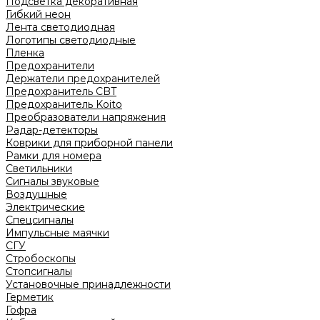
Подсветка декоративная
Гибкий неон
Лента светодиодная
Логотипы светодиодные
Пленка
Предохранители
Держатели предохранителей
Предохранитель CBT
Предохранитель Koito
Преобразователи напряжения
Радар-детекторы
Коврики для приборной панели
Рамки для номера
Светильники
Сигналы звуковые
Воздушные
Электрические
Спецсигналы
Импульсные маячки
СГУ
Стробоскопы
Стопсигналы
Установочные принадлежности
Герметик
Гофра