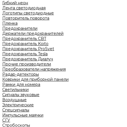
Гибкий неон
Лента светодиодная
Логотипы светодиодные
Повторитель поворота
Пленка
Предохранители
Держатели предохранителей
Предохранитель CBT
Предохранитель Koito
Предохранитель ProSvet
Предохранитель Tesla
Предохранитель Диалуч
Прочие производители
Преобразователи напряжения
Радар-детекторы
Коврики для приборной панели
Рамки для номера
Светильники
Сигналы звуковые
Воздушные
Электрические
Спецсигналы
Импульсные маячки
СГУ
Стробоскопы