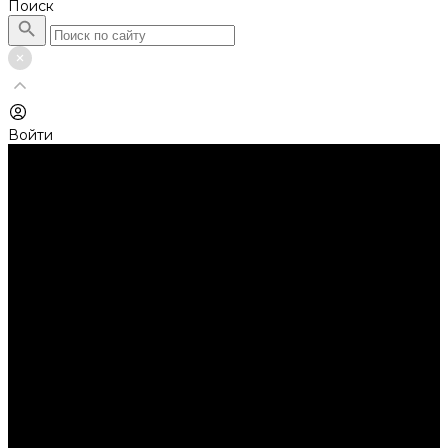
Поиск
Войти
Каталог товаров
Автолампы головного света
Галогенные лампы
Светодиодные лампы
Автолампы сигнальные и салонные
Лампы накаливания
Лампы светодиодные
Аксессуары
Аксессуары для ламп и фар
Ангельские глазки
Заглушки для фар
Колпачки
Ароматизаторы
Балки светодиодные
AURORA
Батарейки
Би-линзы