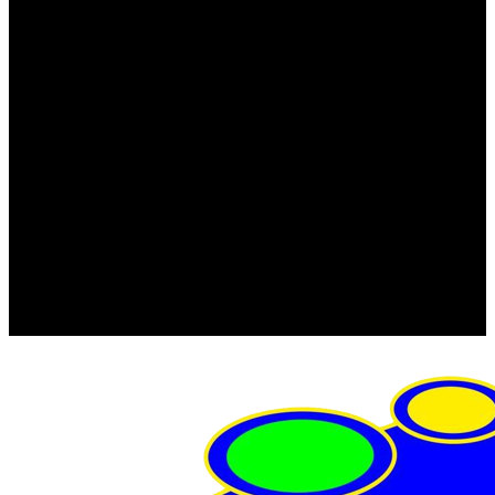
FRISTOM (Польша)
MTF
ORPRO
WAS (Польша)
РОССИЯ
Фонарь освещения номерного знака
Штатные фары и фонари
Щетки стеклоочистителя
Сервис
Акции
Компания
Отзывы
Политика конфиденциальности
Контакты
Помощь
Условия оплаты
Условия доставки