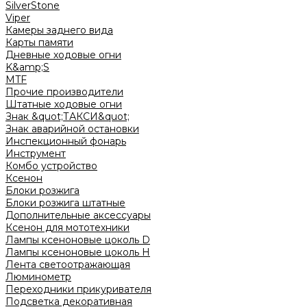
SilverStone
Viper
Камеры заднего вида
Карты памяти
Дневные ходовые огни
K&amp;S
MTF
Прочие производители
Штатные ходовые огни
Знак &quot;ТАКСИ&quot;
Знак аварийной остановки
Инспекционный фонарь
Инструмент
Комбо устройство
Ксенон
Блоки розжига
Блоки розжига штатные
Дополнительные аксессуары
Ксенон для мототехники
Лампы ксеноновые цоколь D
Лампы ксеноновые цоколь H
Лента светоотражающая
Люминометр
Переходники прикуривателя
Подсветка декоративная