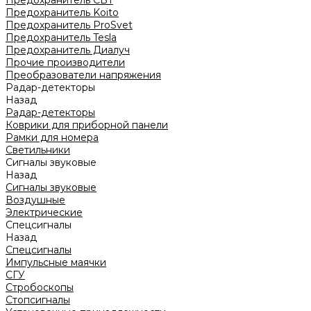
Предохранитель CBT
Предохранитель Koito
Предохранитель ProSvet
Предохранитель Tesla
Предохранитель Диалуч
Прочие производители
Преобразователи напряжения
Радар-детекторы
Назад
Радар-детекторы
Коврики для приборной панели
Рамки для номера
Светильники
Сигналы звуковые
Назад
Сигналы звуковые
Воздушные
Электрические
Спецсигналы
Назад
Спецсигналы
Импульсные маячки
СГУ
Стробоскопы
Стопсигналы