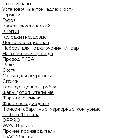
Стопсигналы
Установочные принадлежности
Герметик
Гофра
Кабель акустический
Кнопки
Колодки гнездовые
Лента изоляционная
Наборы для подключения п/т фар
Наконечники провода
Провод ПГВА
Реле
Скотч
Состав для ретрофита
Стяжки
Термоусадочная трубка
Фары дополнительные
Фары галогенные
Фары светодиодные
Фонари габаритные, маркерные, контурные
Fristom (Польша)
ORPRO
WAS (Польша)
Прочие производители
ТрАС (Россия)