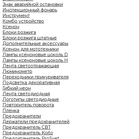
Знак аварийной остановки
Инспекционный фонарь
Инструмент
Комбо устройство
Ксенон
Блоки розжига
Блоки розжига штатные
Дополнительные аксессуары
Ксенон для мототехники
Лампы ксеноновые цоколь D
Лампы ксеноновые цоколь H
Лента светоотражающая
Люминометр
Переходники прикуривателя
Подсветка декоративная
Гибкий неон
Лента светодиодная
Логотипы светодиодные
Повторитель поворота
Пленка
Предохранители
Держатели предохранителей
Предохранитель CBT
Предохранитель Koito
Предохранитель ProSvet