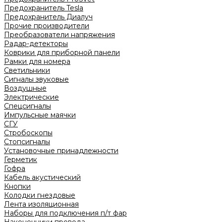
Предохранитель Tesla
Предохранитель Диалуч
Прочие производители
Преобразователи напряжения
Радар-детекторы
Коврики для приборной панели
Рамки для номера
Светильники
Сигналы звуковые
Воздушные
Электрические
Спецсигналы
Импульсные маячки
СГУ
Стробоскопы
Стопсигналы
Установочные принадлежности
Герметик
Гофра
Кабель акустический
Кнопки
Колодки гнездовые
Лента изоляционная
Наборы для подключения п/т фар