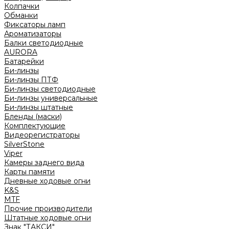
Колпачки
Обманки
Фиксаторы ламп
Ароматизаторы
Балки светодиодные
AURORA
Батарейки
Би-линзы
Би-линзы ПТФ
Би-линзы светодиодные
Би-линзы универсальные
Би-линзы штатные
Бленды (маски)
Комплектующие
Видеорегистраторы
SilverStone
Viper
Камеры заднего вида
Карты памяти
Дневные ходовые огни
K&S
MTF
Прочие производители
Штатные ходовые огни
Знак "ТАКСИ"