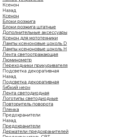
Ксенон
Назад
Ксенон
Блоки розжига
Блоки розжига штатные
Дополнительные аксессуары
Ксенон для мототехники
Лампы ксеноновые цоколь D
Лампы ксеноновые цоколь H
Лента светоотражающая
Люминометр
Переходники прикуривателя
Подсветка декоративная
Назад
Подсветка декоративная
Гибкий неон
Лента светодиодная
Логотипы светодиодные
Повторитель поворота
Пленка
Предохранители
Назад
Предохранители
Держатели предохранителей