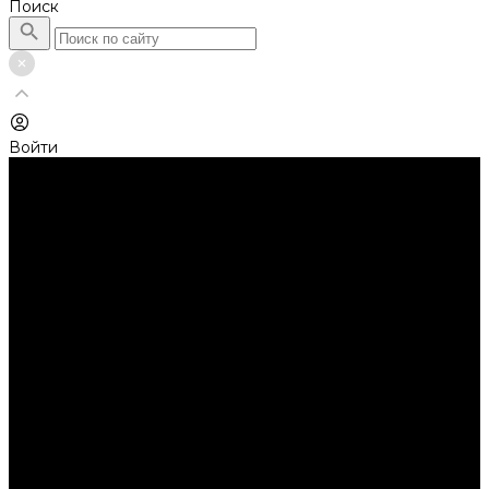
Поиск
Войти
Каталог товаров
Автолампы головного света
Галогенные лампы
Светодиодные лампы
Автолампы сигнальные и салонные
Лампы накаливания
Лампы светодиодные
Аксессуары
Аксессуары для ламп и фар
Ангельские глазки
Заглушки для фар
Колпачки
Ароматизаторы
Балки светодиодные
AURORA
Батарейки
Би-линзы