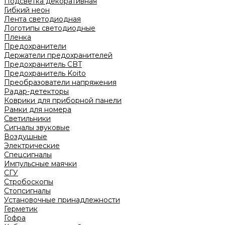
Подсветка декоративная
Гибкий неон
Лента светодиодная
Логотипы светодиодные
Пленка
Предохранители
Держатели предохранителей
Предохранитель CBT
Предохранитель Koito
Преобразователи напряжения
Радар-детекторы
Коврики для приборной панели
Рамки для номера
Светильники
Сигналы звуковые
Воздушные
Электрические
Спецсигналы
Импульсные маячки
СГУ
Стробоскопы
Стопсигналы
Установочные принадлежности
Герметик
Гофра