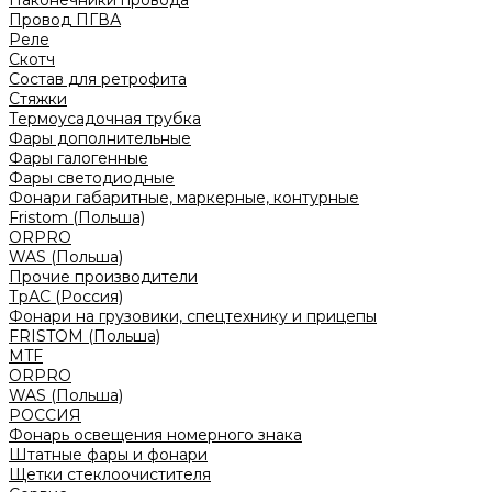
Наконечники провода
Провод ПГВА
Реле
Скотч
Состав для ретрофита
Стяжки
Термоусадочная трубка
Фары дополнительные
Фары галогенные
Фары светодиодные
Фонари габаритные, маркерные, контурные
Fristom (Польша)
ORPRO
WAS (Польша)
Прочие производители
ТрАС (Россия)
Фонари на грузовики, спецтехнику и прицепы
FRISTOM (Польша)
MTF
ORPRO
WAS (Польша)
РОССИЯ
Фонарь освещения номерного знака
Штатные фары и фонари
Щетки стеклоочистителя