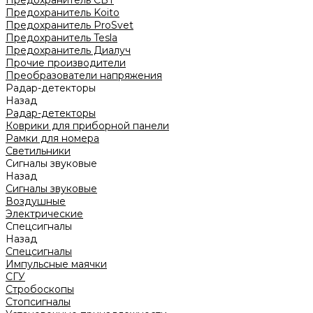
Предохранитель CBT
Предохранитель Koito
Предохранитель ProSvet
Предохранитель Tesla
Предохранитель Диалуч
Прочие производители
Преобразователи напряжения
Радар-детекторы
Назад
Радар-детекторы
Коврики для приборной панели
Рамки для номера
Светильники
Сигналы звуковые
Назад
Сигналы звуковые
Воздушные
Электрические
Спецсигналы
Назад
Спецсигналы
Импульсные маячки
СГУ
Стробоскопы
Стопсигналы