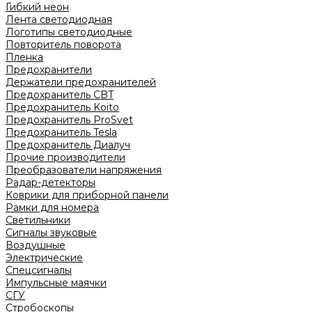
Гибкий неон
Лента светодиодная
Логотипы светодиодные
Повторитель поворота
Пленка
Предохранители
Держатели предохранителей
Предохранитель CBT
Предохранитель Koito
Предохранитель ProSvet
Предохранитель Tesla
Предохранитель Диалуч
Прочие производители
Преобразователи напряжения
Радар-детекторы
Коврики для приборной панели
Рамки для номера
Светильники
Сигналы звуковые
Воздушные
Электрические
Спецсигналы
Импульсные маячки
СГУ
Стробоскопы