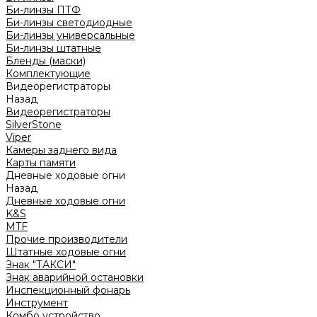
Би-линзы ПТФ
Би-линзы светодиодные
Би-линзы универсальные
Би-линзы штатные
Бленды (маски)
Комплектующие
Видеорегистраторы
Назад
Видеорегистраторы
SilverStone
Viper
Камеры заднего вида
Карты памяти
Дневные ходовые огни
Назад
Дневные ходовые огни
K&S
MTF
Прочие производители
Штатные ходовые огни
Знак "ТАКСИ"
Знак аварийной остановки
Инспекционный фонарь
Инструмент
Комбо устройство