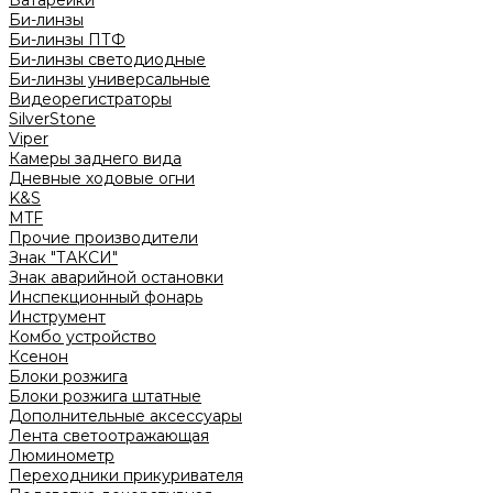
Батарейки
Би-линзы
Би-линзы ПТФ
Би-линзы светодиодные
Би-линзы универсальные
Видеорегистраторы
SilverStone
Viper
Камеры заднего вида
Дневные ходовые огни
K&S
MTF
Прочие производители
Знак "ТАКСИ"
Знак аварийной остановки
Инспекционный фонарь
Инструмент
Комбо устройство
Ксенон
Блоки розжига
Блоки розжига штатные
Дополнительные аксессуары
Лента светоотражающая
Люминометр
Переходники прикуривателя