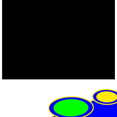
FRISTOM (Польша)
MTF
ORPRO
WAS (Польша)
РОССИЯ
Фонарь освещения номерного знака
Штатные фары и фонари
Щетки стеклоочистителя
Сервис
Акции
Компания
Отзывы
Политика конфиденциальности
Контакты
Помощь
Условия оплаты
Условия доставки