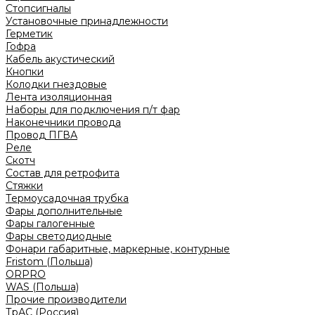
Стопсигналы
Установочные принадлежности
Герметик
Гофра
Кабель акустический
Кнопки
Колодки гнездовые
Лента изоляционная
Наборы для подключения п/т фар
Наконечники провода
Провод ПГВА
Реле
Скотч
Состав для ретрофита
Стяжки
Термоусадочная трубка
Фары дополнительные
Фары галогенные
Фары светодиодные
Фонари габаритные, маркерные, контурные
Fristom (Польша)
ORPRO
WAS (Польша)
Прочие производители
ТрАС (Россия)