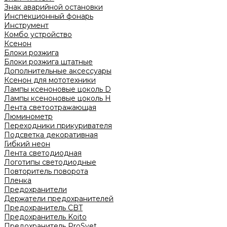
Знак аварийной остановки
Инспекционный фонарь
Инструмент
Комбо устройство
Ксенон
Блоки розжига
Блоки розжига штатные
Дополнительные аксессуары
Ксенон для мототехники
Лампы ксеноновые цоколь D
Лампы ксеноновые цоколь H
Лента светоотражающая
Люминометр
Переходники прикуривателя
Подсветка декоративная
Гибкий неон
Лента светодиодная
Логотипы светодиодные
Повторитель поворота
Пленка
Предохранители
Держатели предохранителей
Предохранитель CBT
Предохранитель Koito
Предохранитель ProSvet