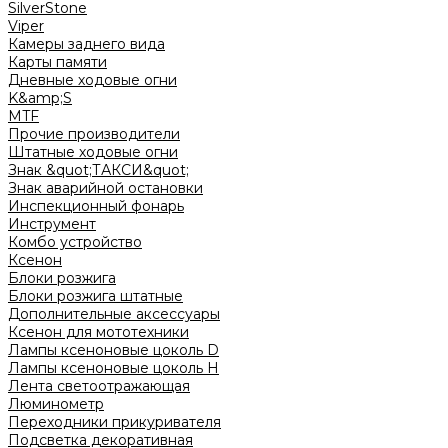
SilverStone
Viper
Камеры заднего вида
Карты памяти
Дневные ходовые огни
K&amp;S
MTF
Прочие производители
Штатные ходовые огни
Знак &quot;ТАКСИ&quot;
Знак аварийной остановки
Инспекционный фонарь
Инструмент
Комбо устройство
Ксенон
Блоки розжига
Блоки розжига штатные
Дополнительные аксессуары
Ксенон для мототехники
Лампы ксеноновые цоколь D
Лампы ксеноновые цоколь H
Лента светоотражающая
Люминометр
Переходники прикуривателя
Подсветка декоративная