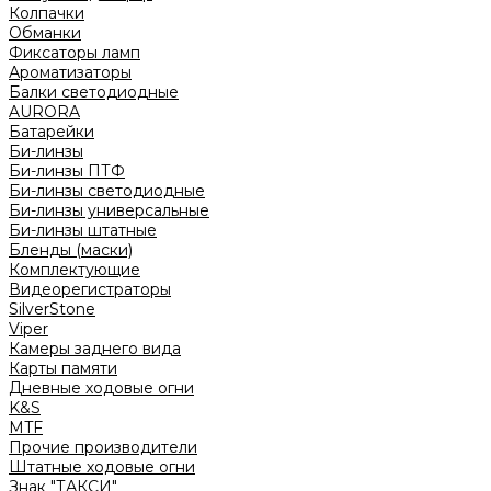
Колпачки
Обманки
Фиксаторы ламп
Ароматизаторы
Балки светодиодные
AURORA
Батарейки
Би-линзы
Би-линзы ПТФ
Би-линзы светодиодные
Би-линзы универсальные
Би-линзы штатные
Бленды (маски)
Комплектующие
Видеорегистраторы
SilverStone
Viper
Камеры заднего вида
Карты памяти
Дневные ходовые огни
K&S
MTF
Прочие производители
Штатные ходовые огни
Знак "ТАКСИ"