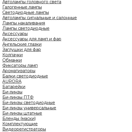
Автолампы головного света
Галогенные лампы
Светодиодные лампы
Автолампы сигнальные и салонные
Лампы накаливания
Лампы светодиодные
Аксессуары
Аксессуары для ламп и фар
Ангельские глазки
Заглушки для фар
Колпачки
Обманки
Фиксаторы ламп
Ароматизаторы
Балки светодиодные
AURORA
Батарейки
Би-линзы
Би-линзы ПТФ
Би-линзы светодиодные
Би-линзы универсальные
Би-линзы штатные
Бленды (маски)
Комплектующие
Видеорегистраторы