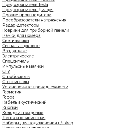
Предохранитель Tesla
Предохранитель Диалуч
Прочие производители
Преобразователи напряжения
Радар-детекторы
Коврики для приборной панели
Рамки для номера
Светильники
Сигналы звуковые
Воздушные
Электрические
Спецсигналы
Импульсные маячки
СГУ
Стробоскопы
Стопсигналы
Установочные принадлежности
Герметик
Гофра
Кабель акустический
Кнопки
Колодки гнездовые
Лента изоляционная
Наборы для подключения п/т фар