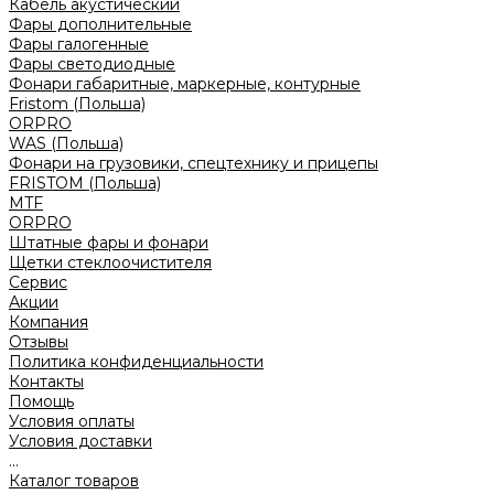
Кабель акустический
Фары дополнительные
Фары галогенные
Фары светодиодные
Фонари габаритные, маркерные, контурные
Fristom (Польша)
ORPRO
WAS (Польша)
Фонари на грузовики, спецтехнику и прицепы
FRISTOM (Польша)
MTF
ORPRO
Штатные фары и фонари
Щетки стеклоочистителя
Сервис
Акции
Компания
Отзывы
Политика конфиденциальности
Контакты
Помощь
Условия оплаты
Условия доставки
...
Каталог товаров