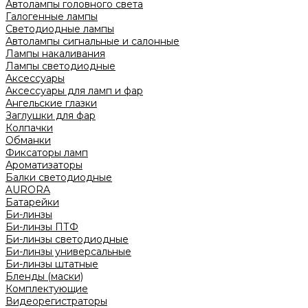
Автолампы головного света
Галогенные лампы
Светодиодные лампы
Автолампы сигнальные и салонные
Лампы накаливания
Лампы светодиодные
Аксессуары
Аксессуары для ламп и фар
Ангельские глазки
Заглушки для фар
Колпачки
Обманки
Фиксаторы ламп
Ароматизаторы
Балки светодиодные
AURORA
Батарейки
Би-линзы
Би-линзы ПТФ
Би-линзы светодиодные
Би-линзы универсальные
Би-линзы штатные
Бленды (маски)
Комплектующие
Видеорегистраторы