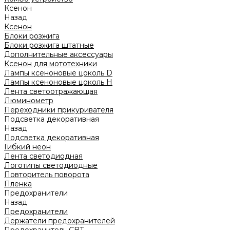
Ксенон
Назад
Ксенон
Блоки розжига
Блоки розжига штатные
Дополнительные аксессуары
Ксенон для мототехники
Лампы ксеноновые цоколь D
Лампы ксеноновые цоколь H
Лента светоотражающая
Люминометр
Переходники прикуривателя
Подсветка декоративная
Назад
Подсветка декоративная
Гибкий неон
Лента светодиодная
Логотипы светодиодные
Повторитель поворота
Пленка
Предохранители
Назад
Предохранители
Держатели предохранителей