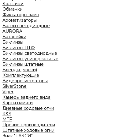
Колпачки
Обманки
Фиксаторы ламп
Ароматизаторы
Балки светодиодные
AURORA
Батарейки
Би-линзы
Би-линзы ПТФ
Би-линзы светодиодные
Би-линзы универсальные
Би-линзы штатные
Бленды (маски)
Комплектующие
Видеорегистраторы
SilverStone
Viper
Камеры заднего вида
Карты памяти
Дневные ходовые огни
K&S
MTF
Прочие производители
Штатные ходовые огни
Знак "ТАКСИ"