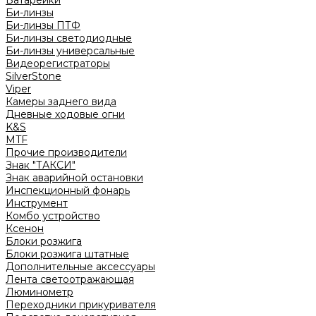
Батарейки
Би-линзы
Би-линзы ПТФ
Би-линзы светодиодные
Би-линзы универсальные
Видеорегистраторы
SilverStone
Viper
Камеры заднего вида
Дневные ходовые огни
K&S
MTF
Прочие производители
Знак "ТАКСИ"
Знак аварийной остановки
Инспекционный фонарь
Инструмент
Комбо устройство
Ксенон
Блоки розжига
Блоки розжига штатные
Дополнительные аксессуары
Лента светоотражающая
Люминометр
Переходники прикуривателя