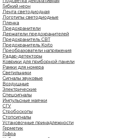
Подсветка декоративная
Гибкий неон
Лента светодиодная
Логотипы светодиодные
Пленка
Предохранители
Держатели предохранителей
Предохранитель CBT
Предохранитель Koito
Преобразователи напряжения
Радар-детекторы
Коврики для приборной панели
Рамки для номера
Светильники
Сигналы звуковые
Воздушные
Электрические
Спецсигналы
Импульсные маячки
СГУ
Стробоскопы
Стопсигналы
Установочные принадлежности
Герметик
Гофра