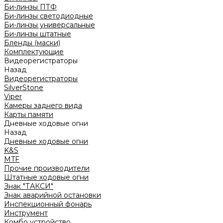
Би-линзы ПТФ
Би-линзы светодиодные
Би-линзы универсальные
Би-линзы штатные
Бленды (маски)
Комплектующие
Видеорегистраторы
Назад
Видеорегистраторы
SilverStone
Viper
Камеры заднего вида
Карты памяти
Дневные ходовые огни
Назад
Дневные ходовые огни
K&S
MTF
Прочие производители
Штатные ходовые огни
Знак "ТАКСИ"
Знак аварийной остановки
Инспекционный фонарь
Инструмент
Комбо устройство