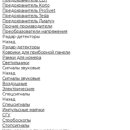
Предохранитель CBT
Предохранитель Koito
Предохранитель ProSvet
Предохранитель Tesla
Предохранитель Диалуч
Прочие производители
Преобразователи напряжения
Радар-детекторы
Назад
Радар-детекторы
Коврики для приборной панели
Рамки для номера
Светильники
Сигналы звуковые
Назад
Сигналы звуковые
Воздушные
Электрические
Спецсигналы
Назад
Спецсигналы
Импульсные маячки
СГУ
Стробоскопы
Стопсигналы