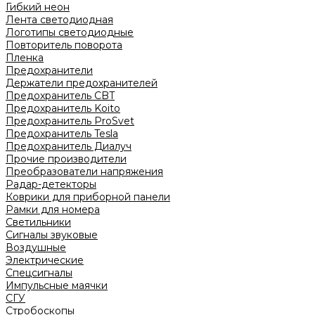
Гибкий неон
Лента светодиодная
Логотипы светодиодные
Повторитель поворота
Пленка
Предохранители
Держатели предохранителей
Предохранитель CBT
Предохранитель Koito
Предохранитель ProSvet
Предохранитель Tesla
Предохранитель Диалуч
Прочие производители
Преобразователи напряжения
Радар-детекторы
Коврики для приборной панели
Рамки для номера
Светильники
Сигналы звуковые
Воздушные
Электрические
Спецсигналы
Импульсные маячки
СГУ
Стробоскопы