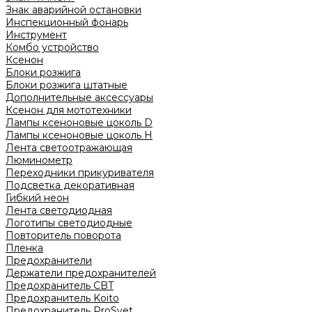
Знак аварийной остановки
Инспекционный фонарь
Инструмент
Комбо устройство
Ксенон
Блоки розжига
Блоки розжига штатные
Дополнительные аксессуары
Ксенон для мототехники
Лампы ксеноновые цоколь D
Лампы ксеноновые цоколь H
Лента светоотражающая
Люминометр
Переходники прикуривателя
Подсветка декоративная
Гибкий неон
Лента светодиодная
Логотипы светодиодные
Повторитель поворота
Пленка
Предохранители
Держатели предохранителей
Предохранитель CBT
Предохранитель Koito
Предохранитель ProSvet