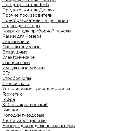
Предохранитель Tesla
Предохранитель Диалуч
Прочие производители
Преобразователи напряжения
Радар-детекторы
Коврики для приборной панели
Рамки для номера
Светильники
Сигналы звуковые
Воздушные
Электрические
Спецсигналы
Импульсные маячки
СГУ
Стробоскопы
Стопсигналы
Установочные принадлежности
Герметик
Гофра
Кабель акустический
Кнопки
Колодки гнездовые
Лента изоляционная
Наборы для подключения п/т фар