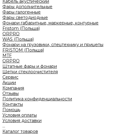
Кабель акустический
Фары дополнительные
Фары галогенные
Фары светодиодные
Фонари габаритные, маркерные, контурные
Fristom (Польша)
ORPRO
WAS (Польша)
Фонари на грузовики, спецтехнику и прицепы
FRISTOM (Польша)
MTF
ORPRO
Штатные фары и фонари
Щетки стеклоочистителя
Сервис
Акции
Компания
Отзывы
Политика конфиденциальности
Контакты
Помощь
Условия оплаты
Условия доставки
...
Каталог товаров