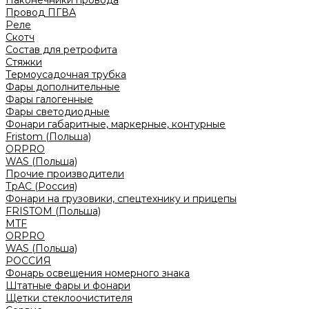
Наконечники провода
Провод ПГВА
Реле
Скотч
Состав для ретрофита
Стяжки
Термоусадочная трубка
Фары дополнительные
Фары галогенные
Фары светодиодные
Фонари габаритные, маркерные, контурные
Fristom (Польша)
ORPRO
WAS (Польша)
Прочие производители
ТрАС (Россия)
Фонари на грузовики, спецтехнику и прицепы
FRISTOM (Польша)
MTF
ORPRO
WAS (Польша)
РОССИЯ
Фонарь освещения номерного знака
Штатные фары и фонари
Щетки стеклоочистителя