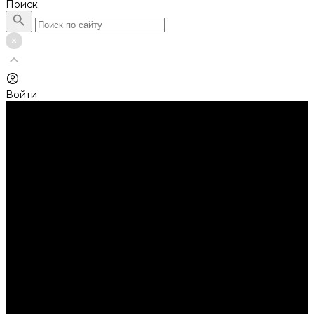
Поиск
Войти
Каталог товаров
Автолампы головного света
Галогенные лампы
Светодиодные лампы
Автолампы сигнальные и салонные
Лампы накаливания
Лампы светодиодные
Аксессуары
Аксессуары для ламп и фар
Ангельские глазки
Заглушки для фар
Колпачки
Ароматизаторы
Балки светодиодные
AURORA
Батарейки
Би-линзы