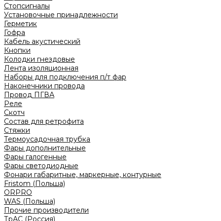
Стопсигналы
Установочные принадлежности
Герметик
Гофра
Кабель акустический
Кнопки
Колодки гнездовые
Лента изоляционная
Наборы для подключения п/т фар
Наконечники провода
Провод ПГВА
Реле
Скотч
Состав для ретрофита
Стяжки
Термоусадочная трубка
Фары дополнительные
Фары галогенные
Фары светодиодные
Фонари габаритные, маркерные, контурные
Fristom (Польша)
ORPRO
WAS (Польша)
Прочие производители
ТрАС (Россия)