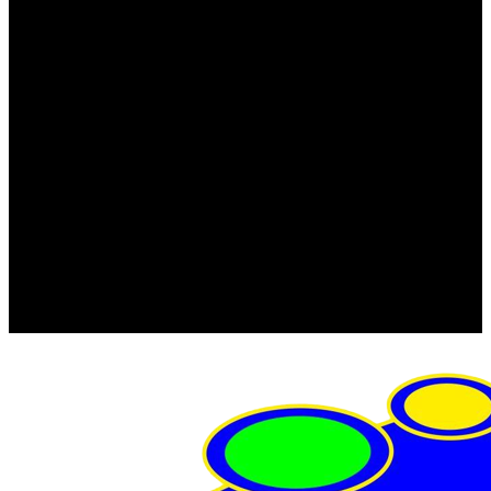
FRISTOM (Польша)
MTF
ORPRO
WAS (Польша)
РОССИЯ
Фонарь освещения номерного знака
Штатные фары и фонари
Щетки стеклоочистителя
Сервис
Акции
Компания
Отзывы
Политика конфиденциальности
Контакты
Помощь
Условия оплаты
Условия доставки