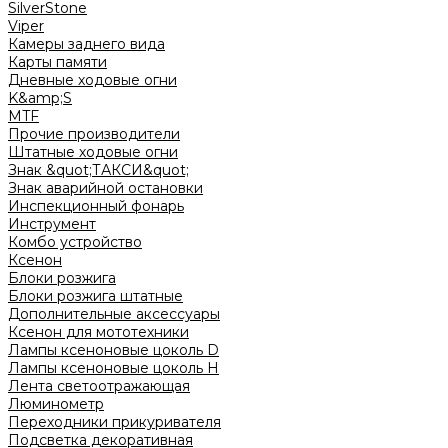
SilverStone
Viper
Камеры заднего вида
Карты памяти
Дневные ходовые огни
K&amp;S
MTF
Прочие производители
Штатные ходовые огни
Знак &quot;ТАКСИ&quot;
Знак аварийной остановки
Инспекционный фонарь
Инструмент
Комбо устройство
Ксенон
Блоки розжига
Блоки розжига штатные
Дополнительные аксессуары
Ксенон для мототехники
Лампы ксеноновые цоколь D
Лампы ксеноновые цоколь H
Лента светоотражающая
Люминометр
Переходники прикуривателя
Подсветка декоративная