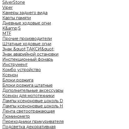
SilverStone
Viper
Камеры заднего вида
Карты памяти
Дневные ходовые огни
K&amp;S
MTF
Прочие производители
Штатные ходовые огни
Знак &quot;ТАКСИ&quot;
Знак аварийной остановки
Инспекционный фонарь
Инструмент
Комбо устройство
Ксенон
Блоки розжига
Блоки розжига штатные
Дополнительные аксессуары
Ксенон для мототехники
Лампы ксеноновые цоколь D
Лампы ксеноновые цоколь H
Лента светоотражающая
Люминометр
Переходники прикуривателя
Подсветка декоративная