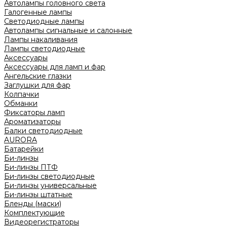
Автолампы головного света
Галогенные лампы
Светодиодные лампы
Автолампы сигнальные и салонные
Лампы накаливания
Лампы светодиодные
Аксессуары
Аксессуары для ламп и фар
Ангельские глазки
Заглушки для фар
Колпачки
Обманки
Фиксаторы ламп
Ароматизаторы
Балки светодиодные
AURORA
Батарейки
Би-линзы
Би-линзы ПТФ
Би-линзы светодиодные
Би-линзы универсальные
Би-линзы штатные
Бленды (маски)
Комплектующие
Видеорегистраторы