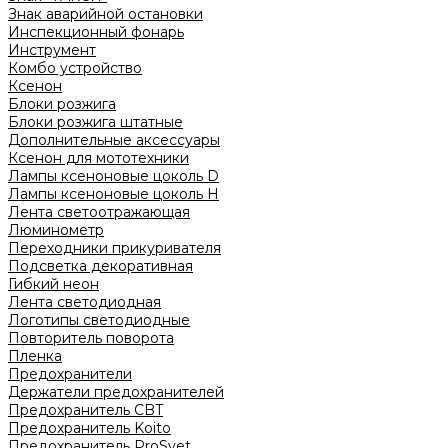
Знак аварийной остановки
Инспекционный фонарь
Инструмент
Комбо устройство
Ксенон
Блоки розжига
Блоки розжига штатные
Дополнительные аксессуары
Ксенон для мототехники
Лампы ксеноновые цоколь D
Лампы ксеноновые цоколь H
Лента светоотражающая
Люминометр
Переходники прикуривателя
Подсветка декоративная
Гибкий неон
Лента светодиодная
Логотипы светодиодные
Повторитель поворота
Пленка
Предохранители
Держатели предохранителей
Предохранитель CBT
Предохранитель Koito
Предохранитель ProSvet