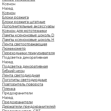
Ксенон
Назад
Ксенон
Блоки розжига
Блоки розжига штатные
Дополнительные аксессуары
Ксенон для мототехники
Лампы ксеноновые цоколь D
Лампы ксеноновые цоколь H
Лента светоотражающая
Люминометр
Переходники прикуривателя
Подсветка декоративная
Назад
Подсветка декоративная
Гибкий неон
Лента светодиодная
Логотипы светодиодные
Повторитель поворота
Пленка
Предохранители
Назад
Предохранители
Держатели предохранителей