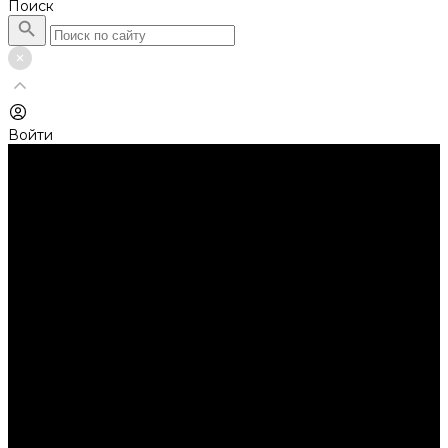
Поиск
Войти
Каталог товаров
Автолампы головного света
Галогенные лампы
Светодиодные лампы
Автолампы сигнальные и салонные
Лампы накаливания
Лампы светодиодные
Аксессуары
Аксессуары для ламп и фар
Ангельские глазки
Заглушки для фар
Колпачки
Ароматизаторы
Балки светодиодные
AURORA
Батарейки
Би-линзы