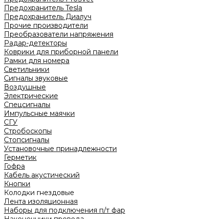
Предохранитель Tesla
Предохранитель Диалуч
Прочие производители
Преобразователи напряжения
Радар-детекторы
Коврики для приборной панели
Рамки для номера
Светильники
Сигналы звуковые
Воздушные
Электрические
Спецсигналы
Импульсные маячки
СГУ
Стробоскопы
Стопсигналы
Установочные принадлежности
Герметик
Гофра
Кабель акустический
Кнопки
Колодки гнездовые
Лента изоляционная
Наборы для подключения п/т фар