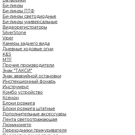
Батарейки
Би-линзы
Би-линзы ПТФ
Би-линзы светодиодные
Би-линзы универсальные
Видеорегистраторы
SilverStone
Viper
Камеры заднего вида
Дневные ходовые огни
K&S
MTF
Прочие производители
Знак "ТАКСИ"
Знак аварийной остановки
Инспекционный фонарь
Инструмент
Комбо устройство
Ксенон
Блоки розжига
Блоки розжига штатные
Дополнительные аксессуары
Лента светоотражающая
Люминометр
Переходники прикуривателя