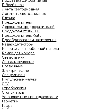
Подсветка декоративная
Гибкий неон
Лента светодиодная
Логотипы светодиодные
Пленка
Предохранители
Держатели предохранителей
Предохранитель CBT
Предохранитель Koito
Преобразователи напряжения
Радар-детекторы
Коврики для приборной панели
Рамки для номера
Светильники
Сигналы звуковые
Воздушные
Электрические
Спецсигналы
Импульсные маячки
СГУ
Стробоскопы
Стопсигналы
Установочные принадлежности
Герметик
Гофра