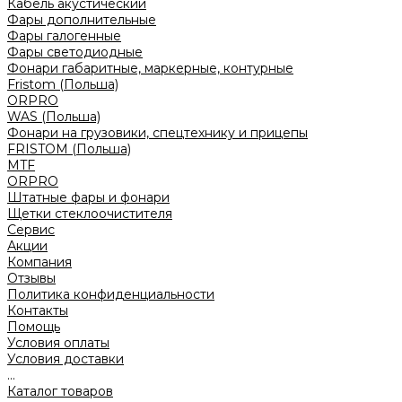
Кабель акустический
Фары дополнительные
Фары галогенные
Фары светодиодные
Фонари габаритные, маркерные, контурные
Fristom (Польша)
ORPRO
WAS (Польша)
Фонари на грузовики, спецтехнику и прицепы
FRISTOM (Польша)
MTF
ORPRO
Штатные фары и фонари
Щетки стеклоочистителя
Сервис
Акции
Компания
Отзывы
Политика конфиденциальности
Контакты
Помощь
Условия оплаты
Условия доставки
...
Каталог товаров