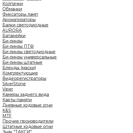
Колпачки
Обманки
Фиксаторы ламп
Ароматизаторы
Балки светодиодные
AURORA
Батарейки
Би-линзы
Би-линзы ПТФ
Би-линзы светодиодные
Би-линзы универсальные
Би-линзы штатные
Бленды (маски)
Комплектующие
Видеорегистраторы
SilverStone
Viper
Камеры заднего вида
Карты памяти
Дневные ходовые огни
K&S
MTF
Прочие производители
Штатные ходовые огни
Знак "ТАКСИ"