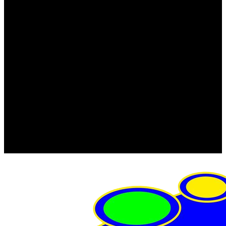
FRISTOM (Польша)
MTF
ORPRO
WAS (Польша)
РОССИЯ
Фонарь освещения номерного знака
Штатные фары и фонари
Щетки стеклоочистителя
Сервис
Акции
Компания
Отзывы
Политика конфиденциальности
Контакты
Помощь
Условия оплаты
Условия доставки