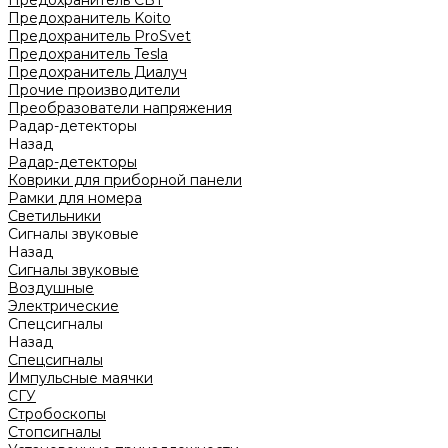
Предохранитель CBT
Предохранитель Koito
Предохранитель ProSvet
Предохранитель Tesla
Предохранитель Диалуч
Прочие производители
Преобразователи напряжения
Радар-детекторы
Назад
Радар-детекторы
Коврики для приборной панели
Рамки для номера
Светильники
Сигналы звуковые
Назад
Сигналы звуковые
Воздушные
Электрические
Спецсигналы
Назад
Спецсигналы
Импульсные маячки
СГУ
Стробоскопы
Стопсигналы