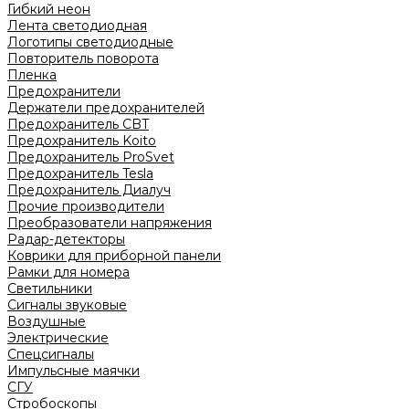
Гибкий неон
Лента светодиодная
Логотипы светодиодные
Повторитель поворота
Пленка
Предохранители
Держатели предохранителей
Предохранитель CBT
Предохранитель Koito
Предохранитель ProSvet
Предохранитель Tesla
Предохранитель Диалуч
Прочие производители
Преобразователи напряжения
Радар-детекторы
Коврики для приборной панели
Рамки для номера
Светильники
Сигналы звуковые
Воздушные
Электрические
Спецсигналы
Импульсные маячки
СГУ
Стробоскопы