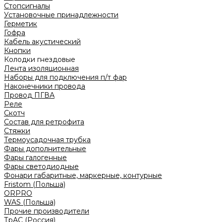
Стопсигналы
Установочные принадлежности
Герметик
Гофра
Кабель акустический
Кнопки
Колодки гнездовые
Лента изоляционная
Наборы для подключения п/т фар
Наконечники провода
Провод ПГВА
Реле
Скотч
Состав для ретрофита
Стяжки
Термоусадочная трубка
Фары дополнительные
Фары галогенные
Фары светодиодные
Фонари габаритные, маркерные, контурные
Fristom (Польша)
ORPRO
WAS (Польша)
Прочие производители
ТрАС (Россия)