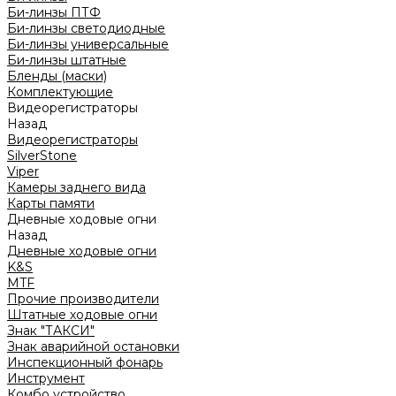
Би-линзы ПТФ
Би-линзы светодиодные
Би-линзы универсальные
Би-линзы штатные
Бленды (маски)
Комплектующие
Видеорегистраторы
Назад
Видеорегистраторы
SilverStone
Viper
Камеры заднего вида
Карты памяти
Дневные ходовые огни
Назад
Дневные ходовые огни
K&S
MTF
Прочие производители
Штатные ходовые огни
Знак "ТАКСИ"
Знак аварийной остановки
Инспекционный фонарь
Инструмент
Комбо устройство