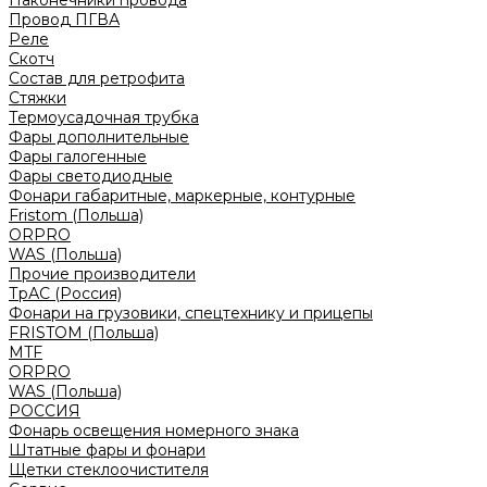
Наконечники провода
Провод ПГВА
Реле
Скотч
Состав для ретрофита
Стяжки
Термоусадочная трубка
Фары дополнительные
Фары галогенные
Фары светодиодные
Фонари габаритные, маркерные, контурные
Fristom (Польша)
ORPRO
WAS (Польша)
Прочие производители
ТрАС (Россия)
Фонари на грузовики, спецтехнику и прицепы
FRISTOM (Польша)
MTF
ORPRO
WAS (Польша)
РОССИЯ
Фонарь освещения номерного знака
Штатные фары и фонари
Щетки стеклоочистителя