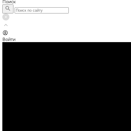
Поиск
Войти
Каталог товаров
Автолампы головного света
Галогенные лампы
Светодиодные лампы
Автолампы сигнальные и салонные
Лампы накаливания
Лампы светодиодные
Аксессуары
Аксессуары для ламп и фар
Ангельские глазки
Заглушки для фар
Колпачки
Ароматизаторы
Балки светодиодные
AURORA
Батарейки
Би-линзы