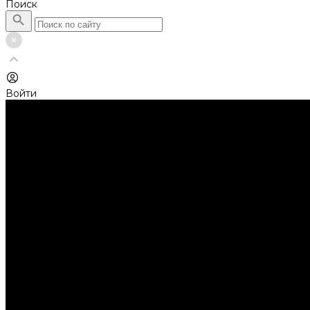
Поиск
Войти
Каталог товаров
Автолампы головного света
Галогенные лампы
Светодиодные лампы
Автолампы сигнальные и салонные
Лампы накаливания
Лампы светодиодные
Аксессуары
Аксессуары для ламп и фар
Ангельские глазки
Заглушки для фар
Колпачки
Ароматизаторы
Балки светодиодные
AURORA
Батарейки
Би-линзы