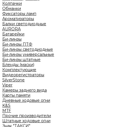
Колпачки
Обманки
Фиксаторы ламп
Ароматизаторы
Балки светодиодные
AURORA
Батарейки
Би-линзы
Би-линзы ПТФ
Би-линзы светодиодные
Би-линзы универсальные
Би-линзы штатные
Бленды (маски)
Комплектующие
Видеорегистраторы
SilverStone
Viper
Камеры заднего вида
Карты памяти
Дневные ходовые огни
K&S
MTF
Прочие производители
Штатные ходовые огни
Знак "ТАКСИ"