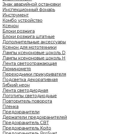
Знак аварийной остановки
Инспекционный фонарь
Инструмент
Комбо устройство
Ксенон
Блоки розжига
Блоки розжига штатные
Дополнительные аксессуары
Ксенон для мототехники
Лампы ксеноновые цоколь D
Лампы ксеноновые цоколь H
Лента светоотражающая
Люминометр
Переходники прикуривателя
Подсветка декоративная
Гибкий неон
Лента светодиодная
Логотипы светодиодные
Повторитель поворота
Пленка
Предохранители
Держатели предохранителей
Предохранитель CBT
Предохранитель Koito
Предохранитель ProSvet