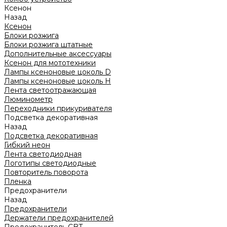
Ксенон
Назад
Ксенон
Блоки розжига
Блоки розжига штатные
Дополнительные аксессуары
Ксенон для мототехники
Лампы ксеноновые цоколь D
Лампы ксеноновые цоколь H
Лента светоотражающая
Люминометр
Переходники прикуривателя
Подсветка декоративная
Назад
Подсветка декоративная
Гибкий неон
Лента светодиодная
Логотипы светодиодные
Повторитель поворота
Пленка
Предохранители
Назад
Предохранители
Держатели предохранителей