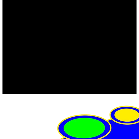
FRISTOM (Польша)
MTF
ORPRO
WAS (Польша)
РОССИЯ
Фонарь освещения номерного знака
Штатные фары и фонари
Щетки стеклоочистителя
Сервис
Акции
Компания
Отзывы
Политика конфиденциальности
Контакты
Помощь
Условия оплаты
Условия доставки