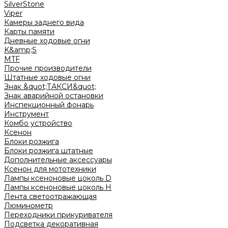
SilverStone
Viper
Камеры заднего вида
Карты памяти
Дневные ходовые огни
K&amp;S
MTF
Прочие производители
Штатные ходовые огни
Знак &quot;ТАКСИ&quot;
Знак аварийной остановки
Инспекционный фонарь
Инструмент
Комбо устройство
Ксенон
Блоки розжига
Блоки розжига штатные
Дополнительные аксессуары
Ксенон для мототехники
Лампы ксеноновые цоколь D
Лампы ксеноновые цоколь H
Лента светоотражающая
Люминометр
Переходники прикуривателя
Подсветка декоративная