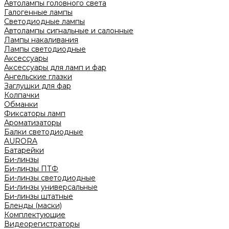
Автолампы головного света
Галогенные лампы
Светодиодные лампы
Автолампы сигнальные и салонные
Лампы накаливания
Лампы светодиодные
Аксессуары
Аксессуары для ламп и фар
Ангельские глазки
Заглушки для фар
Колпачки
Обманки
Фиксаторы ламп
Ароматизаторы
Балки светодиодные
AURORA
Батарейки
Би-линзы
Би-линзы ПТФ
Би-линзы светодиодные
Би-линзы универсальные
Би-линзы штатные
Бленды (маски)
Комплектующие
Видеорегистраторы