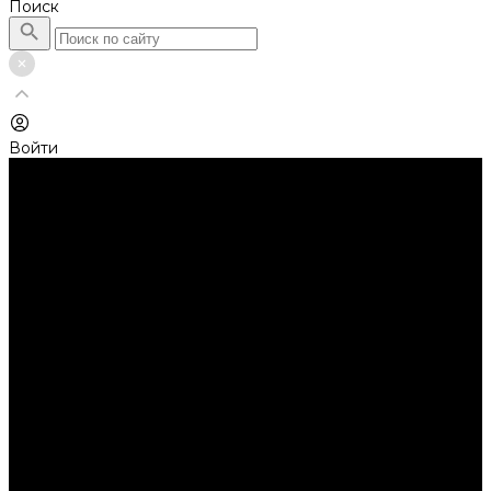
Поиск
Войти
Каталог товаров
Автолампы головного света
Галогенные лампы
Светодиодные лампы
Автолампы сигнальные и салонные
Лампы накаливания
Лампы светодиодные
Аксессуары
Аксессуары для ламп и фар
Ангельские глазки
Заглушки для фар
Колпачки
Ароматизаторы
Балки светодиодные
AURORA
Батарейки
Би-линзы