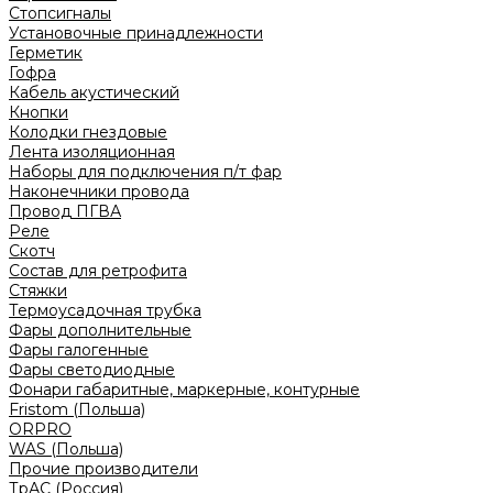
Стопсигналы
Установочные принадлежности
Герметик
Гофра
Кабель акустический
Кнопки
Колодки гнездовые
Лента изоляционная
Наборы для подключения п/т фар
Наконечники провода
Провод ПГВА
Реле
Скотч
Состав для ретрофита
Стяжки
Термоусадочная трубка
Фары дополнительные
Фары галогенные
Фары светодиодные
Фонари габаритные, маркерные, контурные
Fristom (Польша)
ORPRO
WAS (Польша)
Прочие производители
ТрАС (Россия)