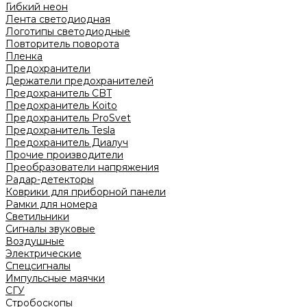
Гибкий неон
Лента светодиодная
Логотипы светодиодные
Повторитель поворота
Пленка
Предохранители
Держатели предохранителей
Предохранитель CBT
Предохранитель Koito
Предохранитель ProSvet
Предохранитель Tesla
Предохранитель Диалуч
Прочие производители
Преобразователи напряжения
Радар-детекторы
Коврики для приборной панели
Рамки для номера
Светильники
Сигналы звуковые
Воздушные
Электрические
Спецсигналы
Импульсные маячки
СГУ
Стробоскопы