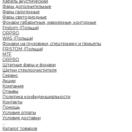
Кабель акустический
Фары дополнительные
Фары галогенные
Фары светодиодные
Фонари габаритные, маркерные, контурные
Fristom (Польша)
ORPRO
WAS (Польша)
Фонари на грузовики, спецтехнику и прицепы
FRISTOM (Польша)
MTF
ORPRO
Штатные фары и фонари
Щетки стеклоочистителя
Сервис
Акции
Компания
Отзывы
Политика конфиденциальности
Контакты
Помощь
Условия оплаты
Условия доставки
...
Каталог товаров