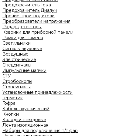
Предохранитель Tesla
Предохранитель Диалуч
Прочие производители
Преобразователи напряжения
Радар-детекторы
Коврики для приборной панели
Рамки для номера
Светильники
Сигналы звуковые
Воздушные
Электрические
Спецсигналы
Импульсные маячки
СГУ
Стробоскопы
Стопсигналы
Установочные принадлежности
Герметик
Гофра
Кабель акустический
Кнопки
Колодки гнездовые
Лента изоляционная
Наборы для подключения п/т фар