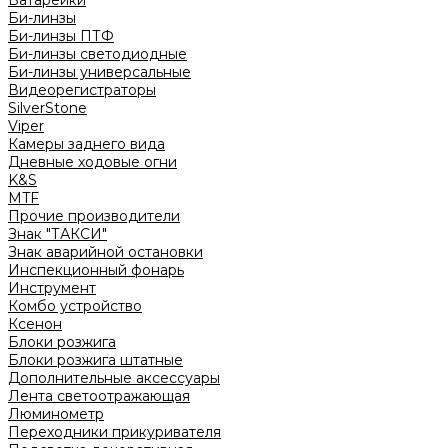
Батарейки
Би-линзы
Би-линзы ПТФ
Би-линзы светодиодные
Би-линзы универсальные
Видеорегистраторы
SilverStone
Viper
Камеры заднего вида
Дневные ходовые огни
K&S
MTF
Прочие производители
Знак "ТАКСИ"
Знак аварийной остановки
Инспекционный фонарь
Инструмент
Комбо устройство
Ксенон
Блоки розжига
Блоки розжига штатные
Дополнительные аксессуары
Лента светоотражающая
Люминометр
Переходники прикуривателя