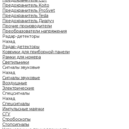
Предохранитель CBT
Предохранитель Koito
Предохранитель ProSvet
Предохранитель Tesla
Предохранитель Диалуч
Прочие производители
Преобразователи напряжения
Радар-детекторы
Назад
Радар-детекторы
Коврики для приборной панели
Рамки для номера
Светильники
Сигналы звуковые
Назад
Сигналы звуковые
Воздушные
Электрические
Спецсигналы
Назад
Спецсигналы
Импульсные маячки
СГУ
Стробоскопы
Стопсигналы