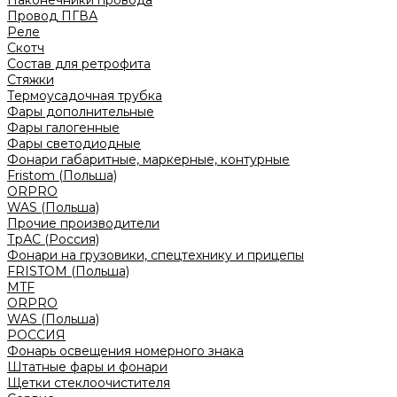
Наконечники провода
Провод ПГВА
Реле
Скотч
Состав для ретрофита
Стяжки
Термоусадочная трубка
Фары дополнительные
Фары галогенные
Фары светодиодные
Фонари габаритные, маркерные, контурные
Fristom (Польша)
ORPRO
WAS (Польша)
Прочие производители
ТрАС (Россия)
Фонари на грузовики, спецтехнику и прицепы
FRISTOM (Польша)
MTF
ORPRO
WAS (Польша)
РОССИЯ
Фонарь освещения номерного знака
Штатные фары и фонари
Щетки стеклоочистителя