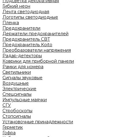
Подсветка декоративная
Гибкий неон
Лента светодиодная
Логотипы светодиодные
Пленка
Предохранители
Держатели предохранителей
Предохранитель CBT
Предохранитель Koito
Преобразователи напряжения
Радар-детекторы
Коврики для приборной панели
Рамки для номера
Светильники
Сигналы звуковые
Воздушные
Электрические
Спецсигналы
Импульсные маячки
СГУ
Стробоскопы
Стопсигналы
Установочные принадлежности
Герметик
Гофра