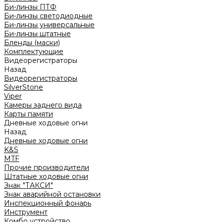
Би-линзы ПТФ
Би-линзы светодиодные
Би-линзы универсальные
Би-линзы штатные
Бленды (маски)
Комплектующие
Видеорегистраторы
Назад
Видеорегистраторы
SilverStone
Viper
Камеры заднего вида
Карты памяти
Дневные ходовые огни
Назад
Дневные ходовые огни
K&S
MTF
Прочие производители
Штатные ходовые огни
Знак "ТАКСИ"
Знак аварийной остановки
Инспекционный фонарь
Инструмент
Комбо устройство