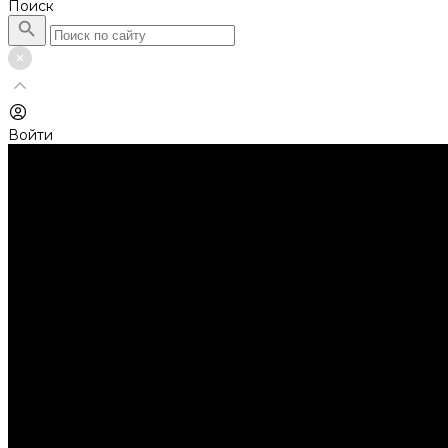
Поиск
Войти
Каталог товаров
Автолампы головного света
Галогенные лампы
Светодиодные лампы
Автолампы сигнальные и салонные
Лампы накаливания
Лампы светодиодные
Аксессуары
Аксессуары для ламп и фар
Ангельские глазки
Заглушки для фар
Колпачки
Ароматизаторы
Балки светодиодные
AURORA
Батарейки
Би-линзы