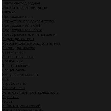
Лента светодиодная
Логотипы светодиодные
Пленка
Предохранители
Держатели предохранителей
Предохранитель CBT
Предохранитель Koito
Преобразователи напряжения
Радар-детекторы
Коврики для приборной панели
Рамки для номера
Светильники
Сигналы звуковые
Воздушные
Электрические
Спецсигналы
Импульсные маячки
СГУ
Стробоскопы
Стопсигналы
Установочные принадлежности
Герметик
Гофра
Кабель акустический
Фары дополнительные