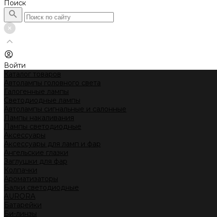
Поиск
Войти
Каталог товаров
Автолампы головного света
Галогенные лампы
Светодиодные лампы
Автолампы сигнальные и салонные
Лампы накаливания
Лампы светодиодные
Аксессуары
Аксессуары для ламп и фар
Ангельские глазки
Заглушки для фар
Колпачки
Ароматизаторы
Балки светодиодные
AURORA
Батарейки
Би-линзы