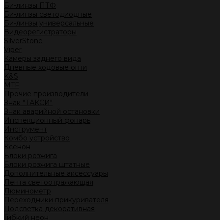
Би-линзы ПТФ
Би-линзы светодиодные
Би-линзы универсальные
Видеорегистраторы
SilverStone
Viper
Камеры заднего вида
Дневные ходовые огни
K&S
MTF
Прочие производители
Знак "ТАКСИ"
Знак аварийной остановки
Инспекционный фонарь
Инструмент
Комбо устройство
Ксенон
Блоки розжига
Блоки розжига штатные
Дополнительные аксессуары
Лента светоотражающая
Люминометр
Переходники прикуривателя
Подсветка декоративная
Гибкий неон