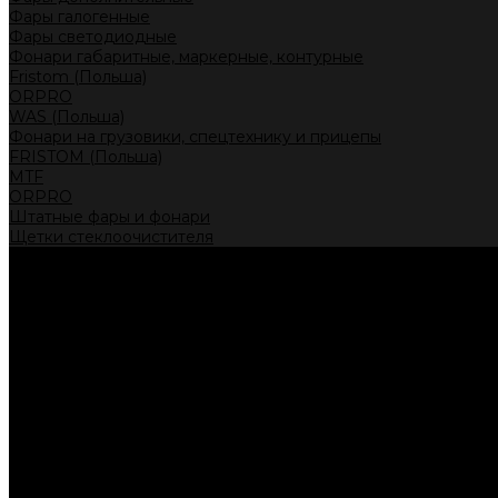
Фары галогенные
Фары светодиодные
Фонари габаритные, маркерные, контурные
Fristom (Польша)
ORPRO
WAS (Польша)
Фонари на грузовики, спецтехнику и прицепы
FRISTOM (Польша)
MTF
ORPRO
Штатные фары и фонари
Щетки стеклоочистителя
Сервис
Акции
Компания
Отзывы
Политика конфиденциальности
Контакты
Помощь
Условия оплаты
Условия доставки
...
Каталог товаров
Автолампы головного света
Галогенные лампы