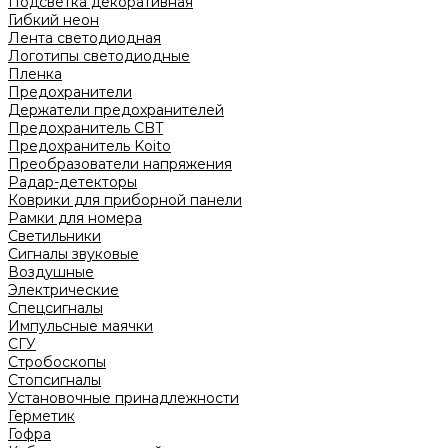
Подсветка декоративная
Гибкий неон
Лента светодиодная
Логотипы светодиодные
Пленка
Предохранители
Держатели предохранителей
Предохранитель CBT
Предохранитель Koito
Преобразователи напряжения
Радар-детекторы
Коврики для приборной панели
Рамки для номера
Светильники
Сигналы звуковые
Воздушные
Электрические
Спецсигналы
Импульсные маячки
СГУ
Стробоскопы
Стопсигналы
Установочные принадлежности
Герметик
Гофра