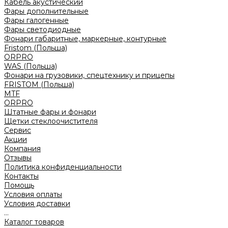
Кабель акустический
Фары дополнительные
Фары галогенные
Фары светодиодные
Фонари габаритные, маркерные, контурные
Fristom (Польша)
ORPRO
WAS (Польша)
Фонари на грузовики, спецтехнику и прицепы
FRISTOM (Польша)
MTF
ORPRO
Штатные фары и фонари
Щетки стеклоочистителя
Сервис
Акции
Компания
Отзывы
Политика конфиденциальности
Контакты
Помощь
Условия оплаты
Условия доставки
...
Каталог товаров