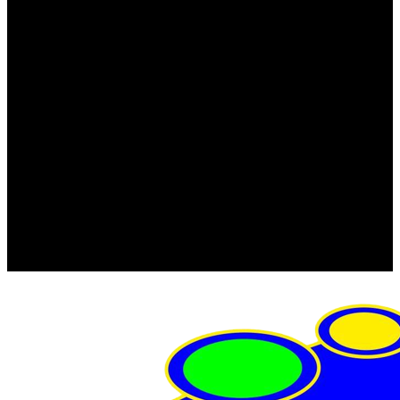
FRISTOM (Польша)
MTF
ORPRO
WAS (Польша)
РОССИЯ
Фонарь освещения номерного знака
Штатные фары и фонари
Щетки стеклоочистителя
Сервис
Акции
Компания
Отзывы
Политика конфиденциальности
Контакты
Помощь
Условия оплаты
Условия доставки