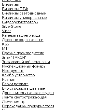
Батарейки
Би-линзы
Би-линзы ПТФ
Би-линзы светодиодные
Би-линзы универсальные
Видеорегистраторы
SilverStone
Viper
Камеры заднего вида
Дневные ходовые огни
K&S
MTF
Прочие производители
Знак "ТАКСИ"
Знак аварийной остановки
Инспекционный фонарь
Инструмент
Комбо устройство
Ксенон
Блоки розжига
Блоки розжига штатные
Дополнительные аксессуары
Лента светоотражающая
Люминометр
Переходники прикуривателя