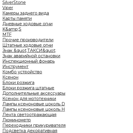
SilverStone
Viper
Камеры заднего вида
Карты памяти
Дневные ходовые огни
K&amp;S
MTF
Прочие производители
Штатные ходовые огни
Знак &quot;ТАКСИ&quot;
Знак аварийной остановки
Инспекционный фонарь
Инструмент
Комбо устройство
Ксенон
Блоки розжига
Блоки розжига штатные
Дополнительные аксессуары
Ксенон для мототехники
Лампы ксеноновые цоколь D
Лампы ксеноновые цоколь H
Лента светоотражающая
Люминометр
Переходники прикуривателя
Подсветка декоративная