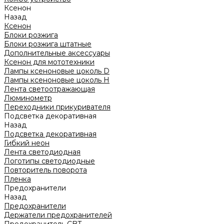
Ксенон
Назад
Ксенон
Блоки розжига
Блоки розжига штатные
Дополнительные аксессуары
Ксенон для мототехники
Лампы ксеноновые цоколь D
Лампы ксеноновые цоколь H
Лента светоотражающая
Люминометр
Переходники прикуривателя
Подсветка декоративная
Назад
Подсветка декоративная
Гибкий неон
Лента светодиодная
Логотипы светодиодные
Повторитель поворота
Пленка
Предохранители
Назад
Предохранители
Держатели предохранителей