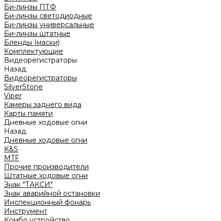
Би-линзы ПТФ
Би-линзы светодиодные
Би-линзы универсальные
Би-линзы штатные
Бленды (маски)
Комплектующие
Видеорегистраторы
Назад
Видеорегистраторы
SilverStone
Viper
Камеры заднего вида
Карты памяти
Дневные ходовые огни
Назад
Дневные ходовые огни
K&S
MTF
Прочие производители
Штатные ходовые огни
Знак "ТАКСИ"
Знак аварийной остановки
Инспекционный фонарь
Инструмент
Комбо устройство