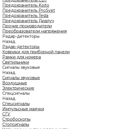
Предохранитель CBT
Предохранитель Koito
Предохранитель ProSvet
Предохранитель Tesla
Предохранитель Диалуч
Прочие производители
Преобразователи напряжения
Радар-детекторы
Назад
Радар-детекторы
Коврики для приборной панели
Рамки для номера
Светильники
Сигналы звуковые
Назад
Сигналы звуковые
Воздушные
Электрические
Спецсигналы
Назад
Спецсигналы
Импульсные маячки
СГУ
Стробоскопы
Стопсигналы