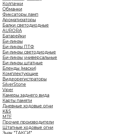
Колпачки
Обманки
Фиксаторы ламп
Ароматизаторы
Балки светодиодные
AURORA
Батарейки
Би-линзы
Би-линзы ПТФ
Би-линзы светодиодные
Би-линзы универсальные
Би-линзы штатные
Бленды (маски)
Комплектующие
Видеорегистраторы
SilverStone
Viper
Камеры заднего вида
Карты памяти
Дневные ходовые огни
K&S
MTF
Прочие производители
Штатные ходовые огни
Знак "ТАКСИ"