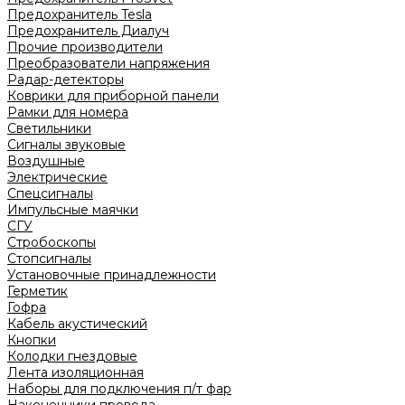
Предохранитель Tesla
Предохранитель Диалуч
Прочие производители
Преобразователи напряжения
Радар-детекторы
Коврики для приборной панели
Рамки для номера
Светильники
Сигналы звуковые
Воздушные
Электрические
Спецсигналы
Импульсные маячки
СГУ
Стробоскопы
Стопсигналы
Установочные принадлежности
Герметик
Гофра
Кабель акустический
Кнопки
Колодки гнездовые
Лента изоляционная
Наборы для подключения п/т фар