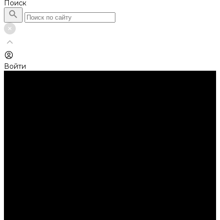
Поиск
Войти
Каталог товаров
Автолампы головного света
Галогенные лампы
Светодиодные лампы
Автолампы сигнальные и салонные
Лампы накаливания
Лампы светодиодные
Аксессуары
Аксессуары для ламп и фар
Ангельские глазки
Заглушки для фар
Колпачки
Ароматизаторы
Балки светодиодные
AURORA
Батарейки
Би-линзы