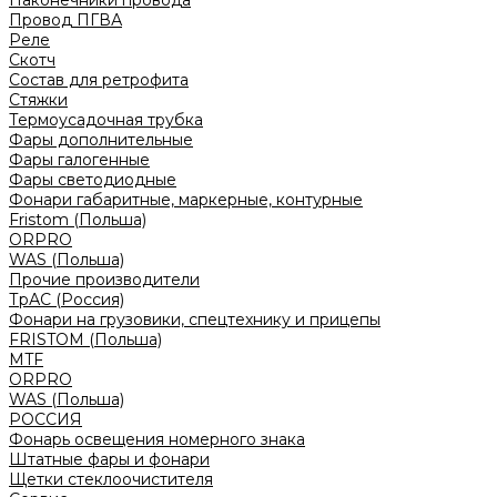
Наконечники провода
Провод ПГВА
Реле
Скотч
Состав для ретрофита
Стяжки
Термоусадочная трубка
Фары дополнительные
Фары галогенные
Фары светодиодные
Фонари габаритные, маркерные, контурные
Fristom (Польша)
ORPRO
WAS (Польша)
Прочие производители
ТрАС (Россия)
Фонари на грузовики, спецтехнику и прицепы
FRISTOM (Польша)
MTF
ORPRO
WAS (Польша)
РОССИЯ
Фонарь освещения номерного знака
Штатные фары и фонари
Щетки стеклоочистителя