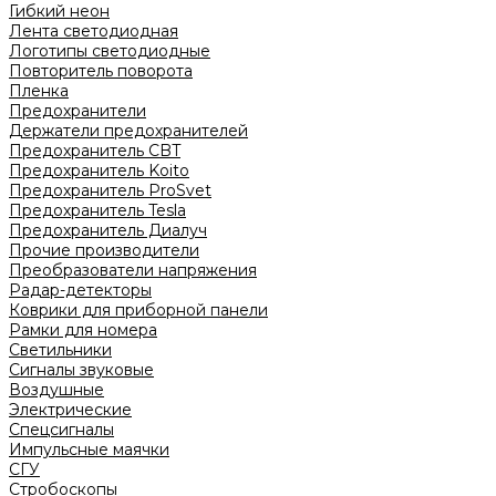
Гибкий неон
Лента светодиодная
Логотипы светодиодные
Повторитель поворота
Пленка
Предохранители
Держатели предохранителей
Предохранитель CBT
Предохранитель Koito
Предохранитель ProSvet
Предохранитель Tesla
Предохранитель Диалуч
Прочие производители
Преобразователи напряжения
Радар-детекторы
Коврики для приборной панели
Рамки для номера
Светильники
Сигналы звуковые
Воздушные
Электрические
Спецсигналы
Импульсные маячки
СГУ
Стробоскопы