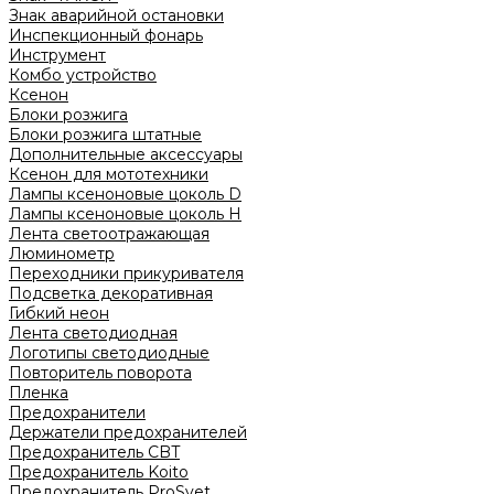
Знак аварийной остановки
Инспекционный фонарь
Инструмент
Комбо устройство
Ксенон
Блоки розжига
Блоки розжига штатные
Дополнительные аксессуары
Ксенон для мототехники
Лампы ксеноновые цоколь D
Лампы ксеноновые цоколь H
Лента светоотражающая
Люминометр
Переходники прикуривателя
Подсветка декоративная
Гибкий неон
Лента светодиодная
Логотипы светодиодные
Повторитель поворота
Пленка
Предохранители
Держатели предохранителей
Предохранитель CBT
Предохранитель Koito
Предохранитель ProSvet