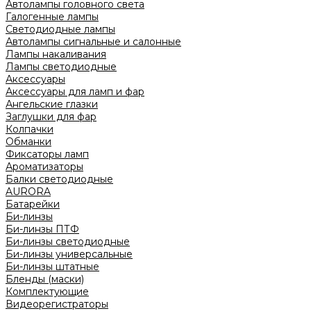
Автолампы головного света
Галогенные лампы
Светодиодные лампы
Автолампы сигнальные и салонные
Лампы накаливания
Лампы светодиодные
Аксессуары
Аксессуары для ламп и фар
Ангельские глазки
Заглушки для фар
Колпачки
Обманки
Фиксаторы ламп
Ароматизаторы
Балки светодиодные
AURORA
Батарейки
Би-линзы
Би-линзы ПТФ
Би-линзы светодиодные
Би-линзы универсальные
Би-линзы штатные
Бленды (маски)
Комплектующие
Видеорегистраторы