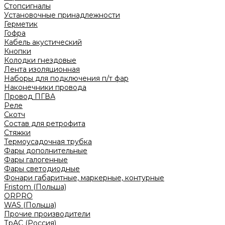
Стопсигналы
Установочные принадлежности
Герметик
Гофра
Кабель акустический
Кнопки
Колодки гнездовые
Лента изоляционная
Наборы для подключения п/т фар
Наконечники провода
Провод ПГВА
Реле
Скотч
Состав для ретрофита
Стяжки
Термоусадочная трубка
Фары дополнительные
Фары галогенные
Фары светодиодные
Фонари габаритные, маркерные, контурные
Fristom (Польша)
ORPRO
WAS (Польша)
Прочие производители
ТрАС (Россия)