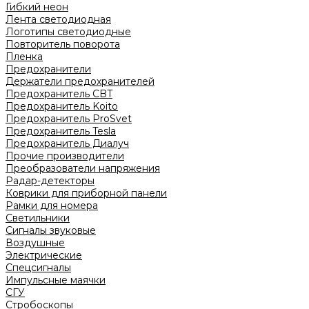
Гибкий неон
Лента светодиодная
Логотипы светодиодные
Повторитель поворота
Пленка
Предохранители
Держатели предохранителей
Предохранитель CBT
Предохранитель Koito
Предохранитель ProSvet
Предохранитель Tesla
Предохранитель Диалуч
Прочие производители
Преобразователи напряжения
Радар-детекторы
Коврики для приборной панели
Рамки для номера
Светильники
Сигналы звуковые
Воздушные
Электрические
Спецсигналы
Импульсные маячки
СГУ
Стробоскопы