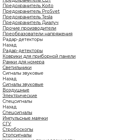
Предохранитель CBT
Предохранитель Koito
Предохранитель ProSvet
Предохранитель Tesla
Предохранитель Диалуч
Прочие производители
Преобразователи напряжения
Радар-детекторы
Назад
Радар-детекторы
Коврики для приборной панели
Рамки для номера
Светильники
Сигналы звуковые
Назад
Сигналы звуковые
Воздушные
Электрические
Спецсигналы
Назад
Спецсигналы
Импульсные маячки
СГУ
Стробоскопы
Стопсигналы