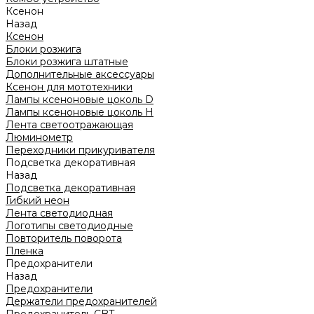
Ксенон
Назад
Ксенон
Блоки розжига
Блоки розжига штатные
Дополнительные аксессуары
Ксенон для мототехники
Лампы ксеноновые цоколь D
Лампы ксеноновые цоколь H
Лента светоотражающая
Люминометр
Переходники прикуривателя
Подсветка декоративная
Назад
Подсветка декоративная
Гибкий неон
Лента светодиодная
Логотипы светодиодные
Повторитель поворота
Пленка
Предохранители
Назад
Предохранители
Держатели предохранителей