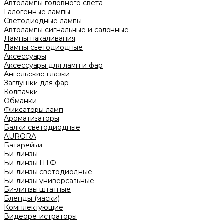
Автолампы головного света
Галогенные лампы
Светодиодные лампы
Автолампы сигнальные и салонные
Лампы накаливания
Лампы светодиодные
Аксессуары
Аксессуары для ламп и фар
Ангельские глазки
Заглушки для фар
Колпачки
Обманки
Фиксаторы ламп
Ароматизаторы
Балки светодиодные
AURORA
Батарейки
Би-линзы
Би-линзы ПТФ
Би-линзы светодиодные
Би-линзы универсальные
Би-линзы штатные
Бленды (маски)
Комплектующие
Видеорегистраторы