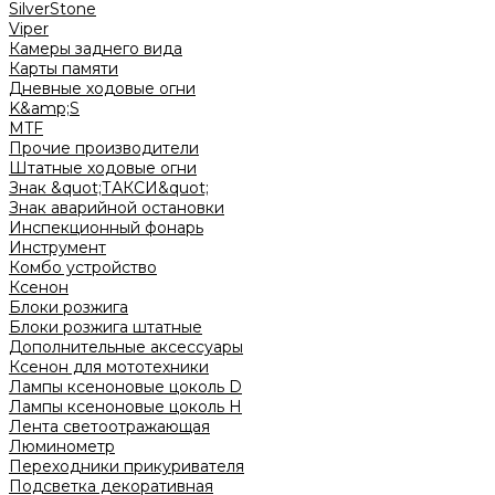
SilverStone
Viper
Камеры заднего вида
Карты памяти
Дневные ходовые огни
K&amp;S
MTF
Прочие производители
Штатные ходовые огни
Знак &quot;ТАКСИ&quot;
Знак аварийной остановки
Инспекционный фонарь
Инструмент
Комбо устройство
Ксенон
Блоки розжига
Блоки розжига штатные
Дополнительные аксессуары
Ксенон для мототехники
Лампы ксеноновые цоколь D
Лампы ксеноновые цоколь H
Лента светоотражающая
Люминометр
Переходники прикуривателя
Подсветка декоративная