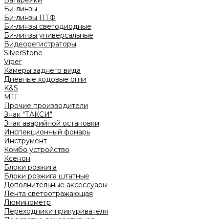
Батарейки
Би-линзы
Би-линзы ПТФ
Би-линзы светодиодные
Би-линзы универсальные
Видеорегистраторы
SilverStone
Viper
Камеры заднего вида
Дневные ходовые огни
K&S
MTF
Прочие производители
Знак "ТАКСИ"
Знак аварийной остановки
Инспекционный фонарь
Инструмент
Комбо устройство
Ксенон
Блоки розжига
Блоки розжига штатные
Дополнительные аксессуары
Лента светоотражающая
Люминометр
Переходники прикуривателя