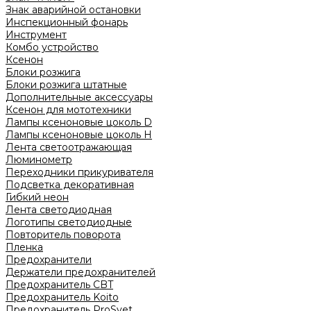
Знак аварийной остановки
Инспекционный фонарь
Инструмент
Комбо устройство
Ксенон
Блоки розжига
Блоки розжига штатные
Дополнительные аксессуары
Ксенон для мототехники
Лампы ксеноновые цоколь D
Лампы ксеноновые цоколь H
Лента светоотражающая
Люминометр
Переходники прикуривателя
Подсветка декоративная
Гибкий неон
Лента светодиодная
Логотипы светодиодные
Повторитель поворота
Пленка
Предохранители
Держатели предохранителей
Предохранитель CBT
Предохранитель Koito
Предохранитель ProSvet