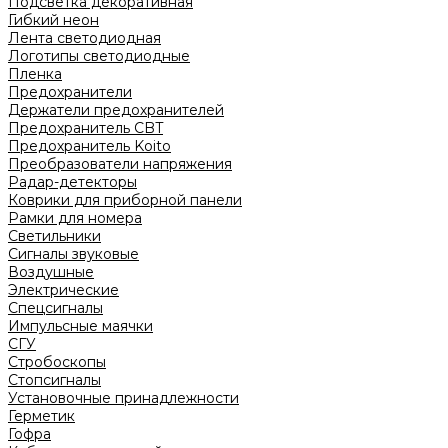
Подсветка декоративная
Гибкий неон
Лента светодиодная
Логотипы светодиодные
Пленка
Предохранители
Держатели предохранителей
Предохранитель CBT
Предохранитель Koito
Преобразователи напряжения
Радар-детекторы
Коврики для приборной панели
Рамки для номера
Светильники
Сигналы звуковые
Воздушные
Электрические
Спецсигналы
Импульсные маячки
СГУ
Стробоскопы
Стопсигналы
Установочные принадлежности
Герметик
Гофра