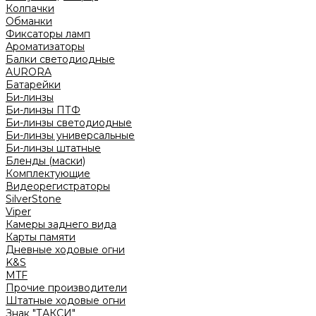
Колпачки
Обманки
Фиксаторы ламп
Ароматизаторы
Балки светодиодные
AURORA
Батарейки
Би-линзы
Би-линзы ПТФ
Би-линзы светодиодные
Би-линзы универсальные
Би-линзы штатные
Бленды (маски)
Комплектующие
Видеорегистраторы
SilverStone
Viper
Камеры заднего вида
Карты памяти
Дневные ходовые огни
K&S
MTF
Прочие производители
Штатные ходовые огни
Знак "ТАКСИ"