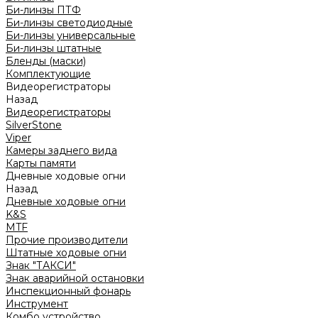
Би-линзы ПТФ
Би-линзы светодиодные
Би-линзы универсальные
Би-линзы штатные
Бленды (маски)
Комплектующие
Видеорегистраторы
Назад
Видеорегистраторы
SilverStone
Viper
Камеры заднего вида
Карты памяти
Дневные ходовые огни
Назад
Дневные ходовые огни
K&S
MTF
Прочие производители
Штатные ходовые огни
Знак "ТАКСИ"
Знак аварийной остановки
Инспекционный фонарь
Инструмент
Комбо устройство