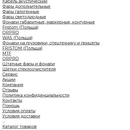
Кабель акустический
Фары дополнительные
Фары галогенные
Фары светодиодные
Фонари габаритные, маркерные, контурные
Fristom (Польша)
ORPRO
WAS (Польша)
Фонари на грузовики, спецтехнику и прицепы
FRISTOM (Польша)
MTF
ORPRO
Штатные фары и фонари
Щетки стеклоочистителя
Сервис
Акции
Компания
Отзывы
Политика конфиденциальности
Контакты
Помощь
Условия оплаты
Условия доставки
...
Каталог товаров