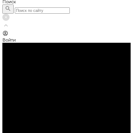
Поиск
Войти
Каталог товаров
Автолампы головного света
Галогенные лампы
Светодиодные лампы
Автолампы сигнальные и салонные
Лампы накаливания
Лампы светодиодные
Аксессуары
Аксессуары для ламп и фар
Ангельские глазки
Заглушки для фар
Колпачки
Ароматизаторы
Балки светодиодные
AURORA
Батарейки
Би-линзы