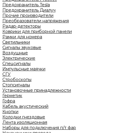
Предохранитель Tesla
Предохранитель Диалуч
Прочие производители
Преобразователи напряжения
Радар-детекторы
Коврики для приборной панели
Рамки для номера
Светильники
Сигналы звуковые
Воздушные
Электрические
Спецсигналы
Импульсные маячки
СГУ
Стробоскопы
Стопсигналы
Установочные принадлежности
Герметик
Гофра
Кабель акустический
Кнопки
Колодки гнездовые
Лента изоляционная
Наборы для подключения п/т фар