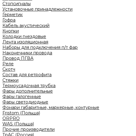
Стопсигналы
Установочные принадлежности
Герметик
Гофра
Кабель акустический
Кнопки
Колодки гнездовые
Лента изоляционная
Наборы для подключения п/т фар
Наконечники провода
Провод ПГВА
Реле
Скотч
Состав для ретрофита
Стяжки
Термоусадочная трубка
Фары дополнительные
Фары галогенные
Фары светодиодные
Фонари габаритные, маркерные, контурные
Fristom (Польша)
ORPRO
WAS (Польша)
Прочие производители
ТрАС (Россия)