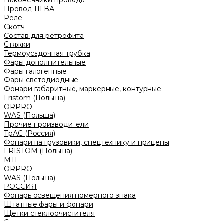
Наконечники провода
Провод ПГВА
Реле
Скотч
Состав для ретрофита
Стяжки
Термоусадочная трубка
Фары дополнительные
Фары галогенные
Фары светодиодные
Фонари габаритные, маркерные, контурные
Fristom (Польша)
ORPRO
WAS (Польша)
Прочие производители
ТрАС (Россия)
Фонари на грузовики, спецтехнику и прицепы
FRISTOM (Польша)
MTF
ORPRO
WAS (Польша)
РОССИЯ
Фонарь освещения номерного знака
Штатные фары и фонари
Щетки стеклоочистителя