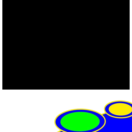
FRISTOM (Польша)
MTF
ORPRO
WAS (Польша)
РОССИЯ
Фонарь освещения номерного знака
Штатные фары и фонари
Щетки стеклоочистителя
Сервис
Акции
Компания
Отзывы
Политика конфиденциальности
Контакты
Помощь
Условия оплаты
Условия доставки