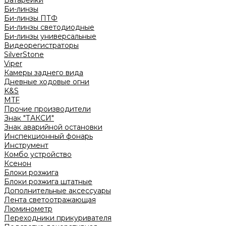
Батарейки
Би-линзы
Би-линзы ПТФ
Би-линзы светодиодные
Би-линзы универсальные
Видеорегистраторы
SilverStone
Viper
Камеры заднего вида
Дневные ходовые огни
K&S
MTF
Прочие производители
Знак "ТАКСИ"
Знак аварийной остановки
Инспекционный фонарь
Инструмент
Комбо устройство
Ксенон
Блоки розжига
Блоки розжига штатные
Дополнительные аксессуары
Лента светоотражающая
Люминометр
Переходники прикуривателя