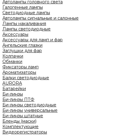
Автолампы головного света
Галогенные лампы
Светодиодные лампы
Автолампы сигнальные и салонные
Лампы накаливания
Лампы светодиодные
Аксессуары
Аксессуары для ламп и фар
Ангельские глазки
Заглушки для фар
Колпачки
Обманки
Фиксаторы ламп
Ароматизаторы
Балки светодиодные
AURORA
Батарейки
Би-линзы
Би-линзы ПТФ
Би-линзы светодиодные
Би-линзы универсальные
Би-линзы штатные
Бленды (маски)
Комплектующие
Видеорегистраторы