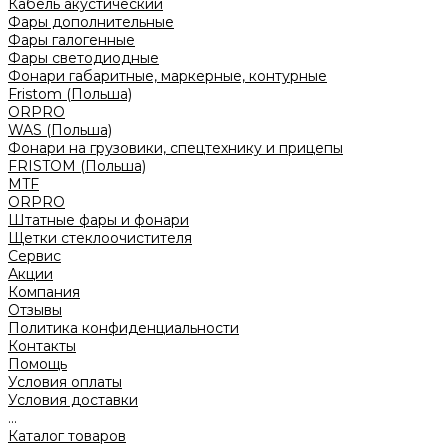
Кабель акустический
Фары дополнительные
Фары галогенные
Фары светодиодные
Фонари габаритные, маркерные, контурные
Fristom (Польша)
ORPRO
WAS (Польша)
Фонари на грузовики, спецтехнику и прицепы
FRISTOM (Польша)
MTF
ORPRO
Штатные фары и фонари
Щетки стеклоочистителя
Сервис
Акции
Компания
Отзывы
Политика конфиденциальности
Контакты
Помощь
Условия оплаты
Условия доставки
...
Каталог товаров