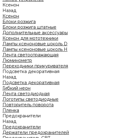
Ксенон
Назад
Ксенон
Блоки розжига
Блоки розжига штатные
Дополнительные аксессуары
Ксенон для мототехники
Лампы ксеноновые цоколь D
Лампы ксеноновые цоколь H
Лента светоотражающая
Люминометр
Переходники прикуривателя
Подсветка декоративная
Назад
Подсветка декоративная
Гибкий неон
Лента светодиодная
Логотипы светодиодные
Повторитель поворота
Пленка
Предохранители
Назад
Предохранители
Держатели предохранителей