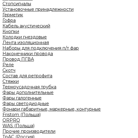
Стопсигналы
Установочные принадлежности
Герметик
Гофра
Кабель акустический
Кнопки
Колодки гнездовые
Лента изоляционная
Наборы для подключения п/т фар
Наконечники провода
Провод ПГВА
Реле
Скотч
Состав для ретрофита
Стяжки
Термоусадочная трубка
Фары дополнительные
Фары галогенные
Фары светодиодные
Фонари габаритные, маркерные, контурные
Fristom (Польша)
ORPRO
WAS (Польша)
Прочие производители
ТрАС (Россия)