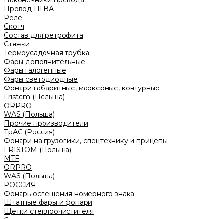
Наконечники провода
Провод ПГВА
Реле
Скотч
Состав для ретрофита
Стяжки
Термоусадочная трубка
Фары дополнительные
Фары галогенные
Фары светодиодные
Фонари габаритные, маркерные, контурные
Fristom (Польша)
ORPRO
WAS (Польша)
Прочие производители
ТрАС (Россия)
Фонари на грузовики, спецтехнику и прицепы
FRISTOM (Польша)
MTF
ORPRO
WAS (Польша)
РОССИЯ
Фонарь освещения номерного знака
Штатные фары и фонари
Щетки стеклоочистителя