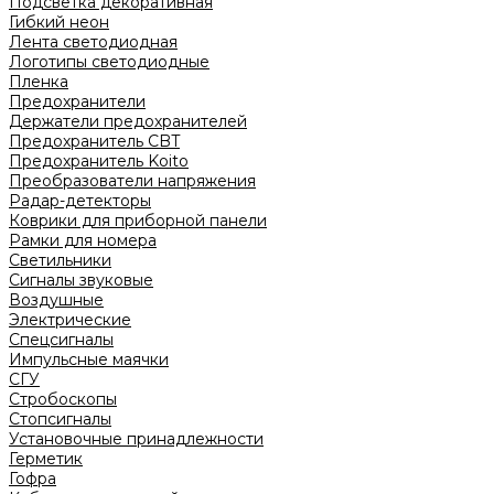
Подсветка декоративная
Гибкий неон
Лента светодиодная
Логотипы светодиодные
Пленка
Предохранители
Держатели предохранителей
Предохранитель CBT
Предохранитель Koito
Преобразователи напряжения
Радар-детекторы
Коврики для приборной панели
Рамки для номера
Светильники
Сигналы звуковые
Воздушные
Электрические
Спецсигналы
Импульсные маячки
СГУ
Стробоскопы
Стопсигналы
Установочные принадлежности
Герметик
Гофра