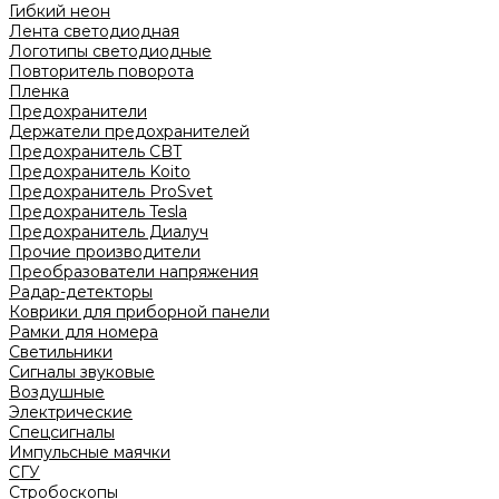
Гибкий неон
Лента светодиодная
Логотипы светодиодные
Повторитель поворота
Пленка
Предохранители
Держатели предохранителей
Предохранитель CBT
Предохранитель Koito
Предохранитель ProSvet
Предохранитель Tesla
Предохранитель Диалуч
Прочие производители
Преобразователи напряжения
Радар-детекторы
Коврики для приборной панели
Рамки для номера
Светильники
Сигналы звуковые
Воздушные
Электрические
Спецсигналы
Импульсные маячки
СГУ
Стробоскопы