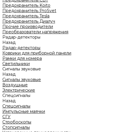
Предохранитель CBT
Предохранитель Koito
Предохранитель ProSvet
Предохранитель Tesla
Предохранитель Диалуч
Прочие производители
Преобразователи напряжения
Радар-детекторы
Назад
Радар-детекторы
Коврики для приборной панели
Рамки для номера
Светильники
Сигналы звуковые
Назад
Сигналы звуковые
Воздушные
Электрические
Спецсигналы
Назад
Спецсигналы
Импульсные маячки
СГУ
Стробоскопы
Стопсигналы