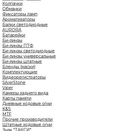
Колпачки
Обманки
Фиксаторы ламп
Ароматизаторы
Балки светодиодные
AURORA
Батарейки
Би-линзы
Би-линзы ПТФ
Би-линзы светодиодные
Би-линзы универсальные
Би-линзы штатные
Бленды (маски)
Комплектующие
Видеорегистраторы
SilverStone
Viper
Камеры заднего вида
Карты памяти
Дневные ходовые огни
K&S
MTF
Прочие производители
Штатные ходовые огни
Знак "ТАКСИ"