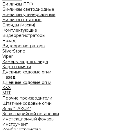
Би-линзы ПТФ
Би-линзы светодиодные
Би-линзы универсальные
Би-линзы штатные
Бленды (маски)
Комплектующие
Видеорегистраторы
Назад
Видеорегистраторы
SilverStone
Viper
Камеры заднего вида
Карты памяти
Дневные ходовые огни
Назад
Дневные ходовые огни
K&S
MTF
Прочие производители
Штатные ходовые огни
Знак "ТАКСИ"
Знак аварийной остановки
Инспекционный фонарь
Инструмент
Комбо устройство