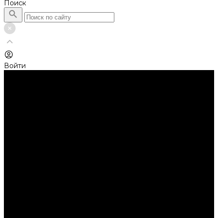
Поиск
Войти
Каталог товаров
Автолампы головного света
Галогенные лампы
Светодиодные лампы
Автолампы сигнальные и салонные
Лампы накаливания
Лампы светодиодные
Аксессуары
Аксессуары для ламп и фар
Ангельские глазки
Заглушки для фар
Колпачки
Ароматизаторы
Балки светодиодные
AURORA
Батарейки
Би-линзы