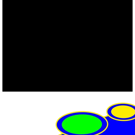
FRISTOM (Польша)
MTF
ORPRO
WAS (Польша)
РОССИЯ
Фонарь освещения номерного знака
Штатные фары и фонари
Щетки стеклоочистителя
Сервис
Акции
Компания
Отзывы
Политика конфиденциальности
Контакты
Помощь
Условия оплаты
Условия доставки