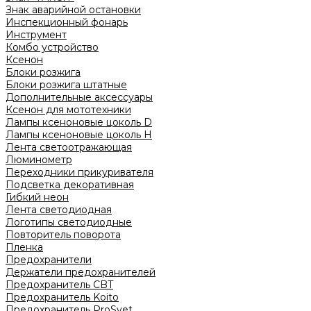
Знак аварийной остановки
Инспекционный фонарь
Инструмент
Комбо устройство
Ксенон
Блоки розжига
Блоки розжига штатные
Дополнительные аксессуары
Ксенон для мототехники
Лампы ксеноновые цоколь D
Лампы ксеноновые цоколь H
Лента светоотражающая
Люминометр
Переходники прикуривателя
Подсветка декоративная
Гибкий неон
Лента светодиодная
Логотипы светодиодные
Повторитель поворота
Пленка
Предохранители
Держатели предохранителей
Предохранитель CBT
Предохранитель Koito
Предохранитель ProSvet