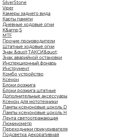
SilverStone
Viper
Камеры заднего вида
Карты памяти
Дневные ходовые огни
K&amp;S
MTF
Прочие производители
Штатные ходовые огни
Знак &quot;ТАКСИ&quot;
Знак аварийной остановки
Инспекционный фонарь
Инструмент
Комбо устройство
Ксенон
Блоки розжига
Блоки розжига штатные
Дополнительные аксессуары
Ксенон для мототехники
Лампы ксеноновые цоколь D
Лампы ксеноновые цоколь H
Лента светоотражающая
Люминометр
Переходники прикуривателя
Подсветка декоративная