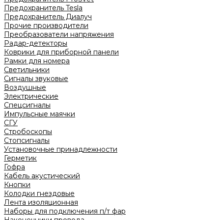
Предохранитель Tesla
Предохранитель Диалуч
Прочие производители
Преобразователи напряжения
Радар-детекторы
Коврики для приборной панели
Рамки для номера
Светильники
Сигналы звуковые
Воздушные
Электрические
Спецсигналы
Импульсные маячки
СГУ
Стробоскопы
Стопсигналы
Установочные принадлежности
Герметик
Гофра
Кабель акустический
Кнопки
Колодки гнездовые
Лента изоляционная
Наборы для подключения п/т фар