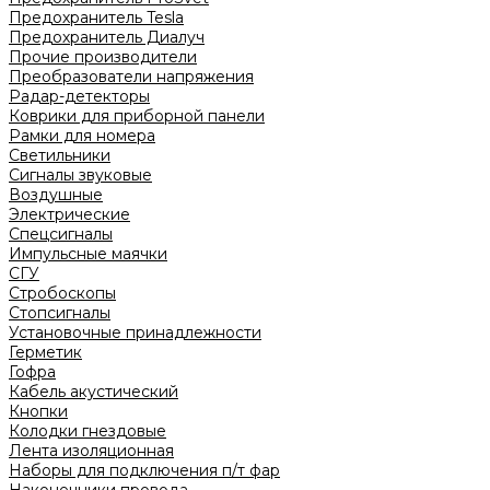
Предохранитель Tesla
Предохранитель Диалуч
Прочие производители
Преобразователи напряжения
Радар-детекторы
Коврики для приборной панели
Рамки для номера
Светильники
Сигналы звуковые
Воздушные
Электрические
Спецсигналы
Импульсные маячки
СГУ
Стробоскопы
Стопсигналы
Установочные принадлежности
Герметик
Гофра
Кабель акустический
Кнопки
Колодки гнездовые
Лента изоляционная
Наборы для подключения п/т фар