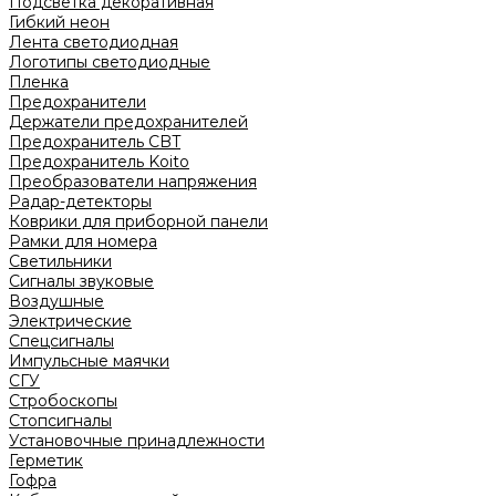
Подсветка декоративная
Гибкий неон
Лента светодиодная
Логотипы светодиодные
Пленка
Предохранители
Держатели предохранителей
Предохранитель CBT
Предохранитель Koito
Преобразователи напряжения
Радар-детекторы
Коврики для приборной панели
Рамки для номера
Светильники
Сигналы звуковые
Воздушные
Электрические
Спецсигналы
Импульсные маячки
СГУ
Стробоскопы
Стопсигналы
Установочные принадлежности
Герметик
Гофра