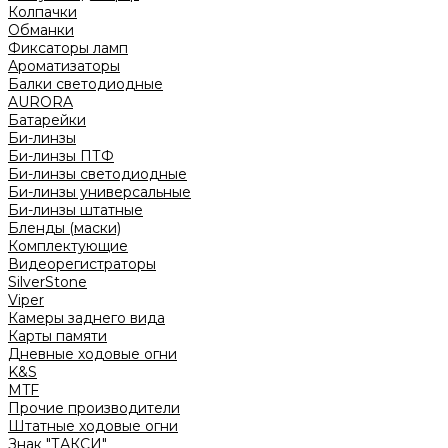
Колпачки
Обманки
Фиксаторы ламп
Ароматизаторы
Балки светодиодные
AURORA
Батарейки
Би-линзы
Би-линзы ПТФ
Би-линзы светодиодные
Би-линзы универсальные
Би-линзы штатные
Бленды (маски)
Комплектующие
Видеорегистраторы
SilverStone
Viper
Камеры заднего вида
Карты памяти
Дневные ходовые огни
K&S
MTF
Прочие производители
Штатные ходовые огни
Знак "ТАКСИ"