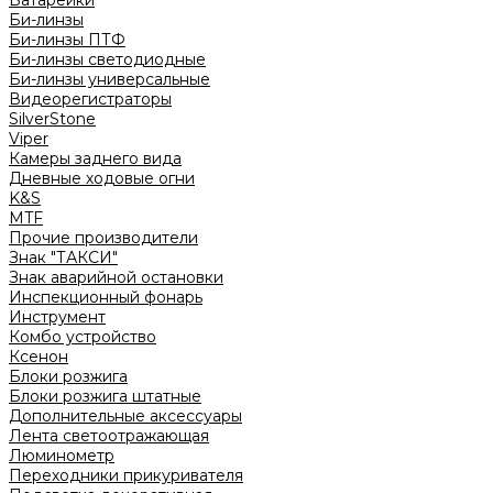
Батарейки
Би-линзы
Би-линзы ПТФ
Би-линзы светодиодные
Би-линзы универсальные
Видеорегистраторы
SilverStone
Viper
Камеры заднего вида
Дневные ходовые огни
K&S
MTF
Прочие производители
Знак "ТАКСИ"
Знак аварийной остановки
Инспекционный фонарь
Инструмент
Комбо устройство
Ксенон
Блоки розжига
Блоки розжига штатные
Дополнительные аксессуары
Лента светоотражающая
Люминометр
Переходники прикуривателя