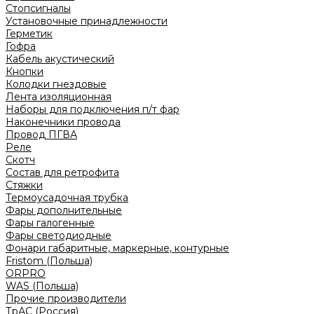
Стопсигналы
Установочные принадлежности
Герметик
Гофра
Кабель акустический
Кнопки
Колодки гнездовые
Лента изоляционная
Наборы для подключения п/т фар
Наконечники провода
Провод ПГВА
Реле
Скотч
Состав для ретрофита
Стяжки
Термоусадочная трубка
Фары дополнительные
Фары галогенные
Фары светодиодные
Фонари габаритные, маркерные, контурные
Fristom (Польша)
ORPRO
WAS (Польша)
Прочие производители
ТрАС (Россия)