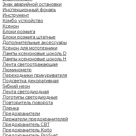
Знак аварийной остановки
Инспекционный фонарь
Инструмент
Комбо устройство
Ксенон
Блоки розжига
Блоки розжига штатные
Дополнительные аксессуары
Ксенон для мототехники
Лампы ксеноновые цоколь D
Лампы ксеноновые цоколь H
Лента светоотражающая
Люминометр
Переходники прикуривателя
Подсветка декоративная
Гибкий неон
Лента светодиодная
Логотипы светодиодные
Повторитель поворота
Пленка
Предохранители
Держатели предохранителей
Предохранитель CBT
Предохранитель Koito
Предохранитель ProSvet