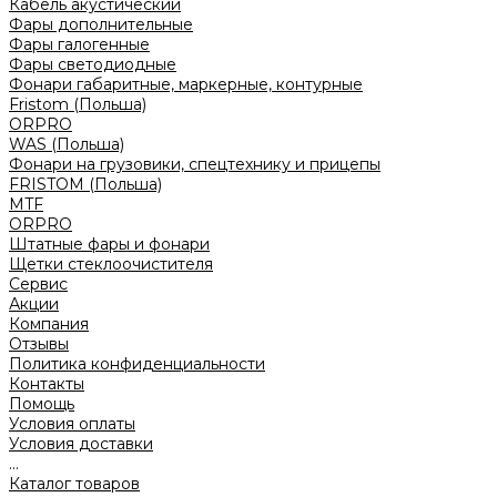
Кабель акустический
Фары дополнительные
Фары галогенные
Фары светодиодные
Фонари габаритные, маркерные, контурные
Fristom (Польша)
ORPRO
WAS (Польша)
Фонари на грузовики, спецтехнику и прицепы
FRISTOM (Польша)
MTF
ORPRO
Штатные фары и фонари
Щетки стеклоочистителя
Сервис
Акции
Компания
Отзывы
Политика конфиденциальности
Контакты
Помощь
Условия оплаты
Условия доставки
...
Каталог товаров