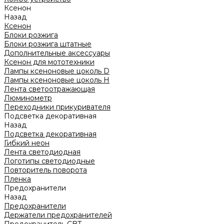
Ксенон
Назад
Ксенон
Блоки розжига
Блоки розжига штатные
Дополнительные аксессуары
Ксенон для мототехники
Лампы ксеноновые цоколь D
Лампы ксеноновые цоколь H
Лента светоотражающая
Люминометр
Переходники прикуривателя
Подсветка декоративная
Назад
Подсветка декоративная
Гибкий неон
Лента светодиодная
Логотипы светодиодные
Повторитель поворота
Пленка
Предохранители
Назад
Предохранители
Держатели предохранителей