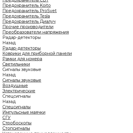
Предохранитель CBT
Предохранитель Koito
Предохранитель ProSvet
Предохранитель Tesla
Предохранитель Диалуч
Прочие производители
Преобразователи напряжения
Радар-детекторы
Назад
Радар-детекторы
Коврики для приборной панели
Рамки для номера
Светильники
Сигналы звуковые
Назад
Сигналы звуковые
Воздушные
Электрические
Спецсигналы
Назад
Спецсигналы
Импульсные маячки
СГУ
Стробоскопы
Стопсигналы