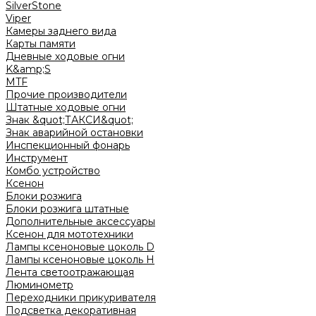
SilverStone
Viper
Камеры заднего вида
Карты памяти
Дневные ходовые огни
K&amp;S
MTF
Прочие производители
Штатные ходовые огни
Знак &quot;ТАКСИ&quot;
Знак аварийной остановки
Инспекционный фонарь
Инструмент
Комбо устройство
Ксенон
Блоки розжига
Блоки розжига штатные
Дополнительные аксессуары
Ксенон для мототехники
Лампы ксеноновые цоколь D
Лампы ксеноновые цоколь H
Лента светоотражающая
Люминометр
Переходники прикуривателя
Подсветка декоративная