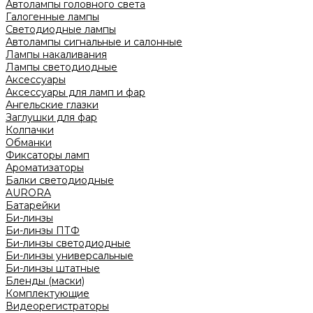
Автолампы головного света
Галогенные лампы
Светодиодные лампы
Автолампы сигнальные и салонные
Лампы накаливания
Лампы светодиодные
Аксессуары
Аксессуары для ламп и фар
Ангельские глазки
Заглушки для фар
Колпачки
Обманки
Фиксаторы ламп
Ароматизаторы
Балки светодиодные
AURORA
Батарейки
Би-линзы
Би-линзы ПТФ
Би-линзы светодиодные
Би-линзы универсальные
Би-линзы штатные
Бленды (маски)
Комплектующие
Видеорегистраторы