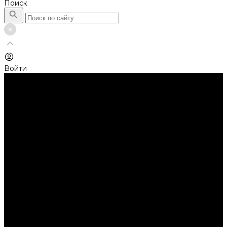
Поиск
Войти
Каталог товаров
Автолампы головного света
Галогенные лампы
Светодиодные лампы
Автолампы сигнальные и салонные
Лампы накаливания
Лампы светодиодные
Аксессуары
Аксессуары для ламп и фар
Ангельские глазки
Заглушки для фар
Колпачки
Ароматизаторы
Балки светодиодные
AURORA
Батарейки
Би-линзы