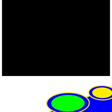
FRISTOM (Польша)
MTF
ORPRO
WAS (Польша)
РОССИЯ
Фонарь освещения номерного знака
Штатные фары и фонари
Щетки стеклоочистителя
Сервис
Акции
Компания
Отзывы
Политика конфиденциальности
Контакты
Помощь
Условия оплаты
Условия доставки