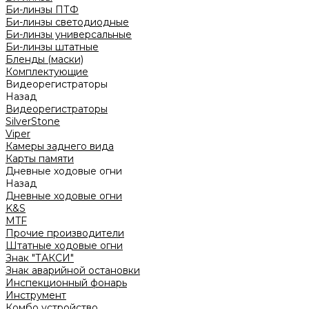
Би-линзы ПТФ
Би-линзы светодиодные
Би-линзы универсальные
Би-линзы штатные
Бленды (маски)
Комплектующие
Видеорегистраторы
Назад
Видеорегистраторы
SilverStone
Viper
Камеры заднего вида
Карты памяти
Дневные ходовые огни
Назад
Дневные ходовые огни
K&S
MTF
Прочие производители
Штатные ходовые огни
Знак "ТАКСИ"
Знак аварийной остановки
Инспекционный фонарь
Инструмент
Комбо устройство