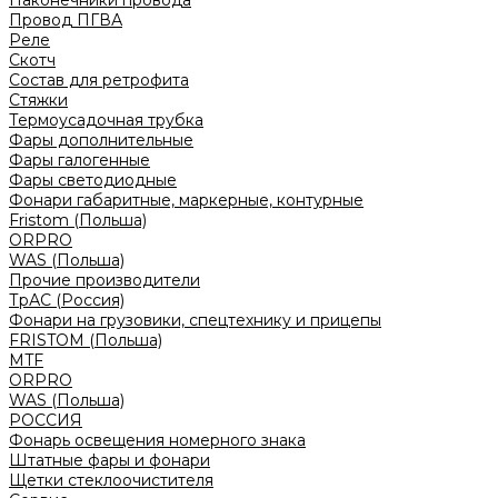
Наконечники провода
Провод ПГВА
Реле
Скотч
Состав для ретрофита
Стяжки
Термоусадочная трубка
Фары дополнительные
Фары галогенные
Фары светодиодные
Фонари габаритные, маркерные, контурные
Fristom (Польша)
ORPRO
WAS (Польша)
Прочие производители
ТрАС (Россия)
Фонари на грузовики, спецтехнику и прицепы
FRISTOM (Польша)
MTF
ORPRO
WAS (Польша)
РОССИЯ
Фонарь освещения номерного знака
Штатные фары и фонари
Щетки стеклоочистителя