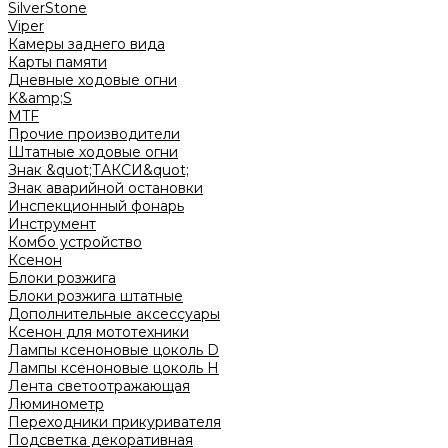
SilverStone
Viper
Камеры заднего вида
Карты памяти
Дневные ходовые огни
K&amp;S
MTF
Прочие производители
Штатные ходовые огни
Знак &quot;ТАКСИ&quot;
Знак аварийной остановки
Инспекционный фонарь
Инструмент
Комбо устройство
Ксенон
Блоки розжига
Блоки розжига штатные
Дополнительные аксессуары
Ксенон для мототехники
Лампы ксеноновые цоколь D
Лампы ксеноновые цоколь H
Лента светоотражающая
Люминометр
Переходники прикуривателя
Подсветка декоративная