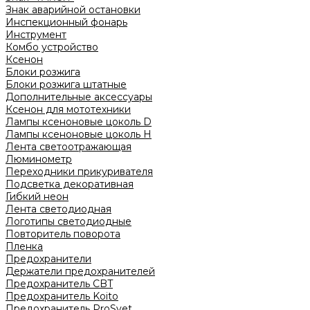
Знак аварийной остановки
Инспекционный фонарь
Инструмент
Комбо устройство
Ксенон
Блоки розжига
Блоки розжига штатные
Дополнительные аксессуары
Ксенон для мототехники
Лампы ксеноновые цоколь D
Лампы ксеноновые цоколь H
Лента светоотражающая
Люминометр
Переходники прикуривателя
Подсветка декоративная
Гибкий неон
Лента светодиодная
Логотипы светодиодные
Повторитель поворота
Пленка
Предохранители
Держатели предохранителей
Предохранитель CBT
Предохранитель Koito
Предохранитель ProSvet