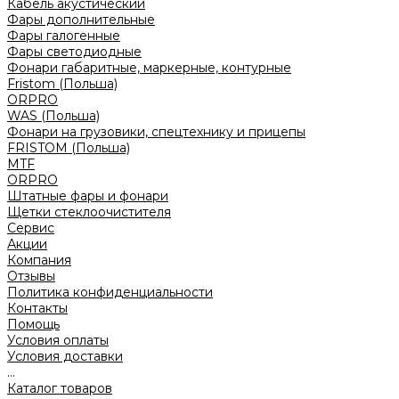
Кабель акустический
Фары дополнительные
Фары галогенные
Фары светодиодные
Фонари габаритные, маркерные, контурные
Fristom (Польша)
ORPRO
WAS (Польша)
Фонари на грузовики, спецтехнику и прицепы
FRISTOM (Польша)
MTF
ORPRO
Штатные фары и фонари
Щетки стеклоочистителя
Сервис
Акции
Компания
Отзывы
Политика конфиденциальности
Контакты
Помощь
Условия оплаты
Условия доставки
...
Каталог товаров