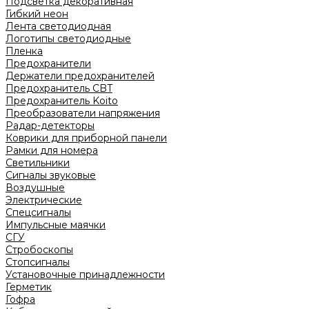
Подсветка декоративная
Гибкий неон
Лента светодиодная
Логотипы светодиодные
Пленка
Предохранители
Держатели предохранителей
Предохранитель CBT
Предохранитель Koito
Преобразователи напряжения
Радар-детекторы
Коврики для приборной панели
Рамки для номера
Светильники
Сигналы звуковые
Воздушные
Электрические
Спецсигналы
Импульсные маячки
СГУ
Стробоскопы
Стопсигналы
Установочные принадлежности
Герметик
Гофра