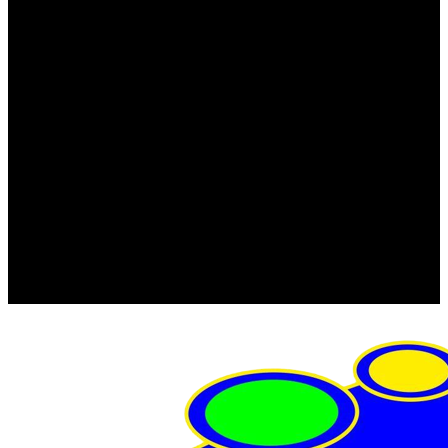
FRISTOM (Польша)
MTF
ORPRO
WAS (Польша)
РОССИЯ
Фонарь освещения номерного знака
Штатные фары и фонари
Щетки стеклоочистителя
Сервис
Акции
Компания
Отзывы
Политика конфиденциальности
Контакты
Помощь
Условия оплаты
Условия доставки