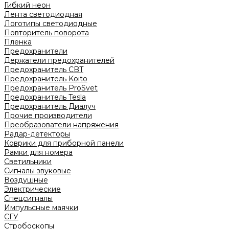
Гибкий неон
Лента светодиодная
Логотипы светодиодные
Повторитель поворота
Пленка
Предохранители
Держатели предохранителей
Предохранитель CBT
Предохранитель Koito
Предохранитель ProSvet
Предохранитель Tesla
Предохранитель Диалуч
Прочие производители
Преобразователи напряжения
Радар-детекторы
Коврики для приборной панели
Рамки для номера
Светильники
Сигналы звуковые
Воздушные
Электрические
Спецсигналы
Импульсные маячки
СГУ
Стробоскопы