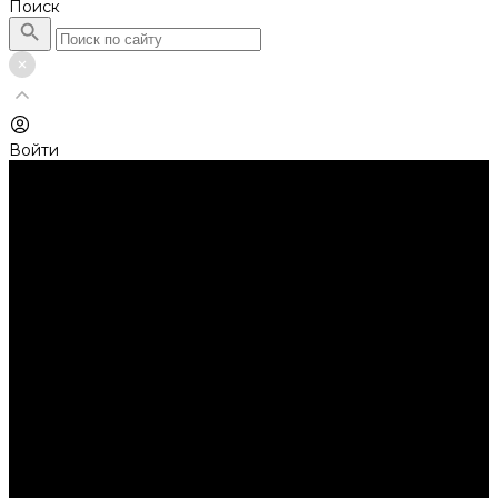
Поиск
Войти
Каталог товаров
Автолампы головного света
Галогенные лампы
Светодиодные лампы
Автолампы сигнальные и салонные
Лампы накаливания
Лампы светодиодные
Аксессуары
Аксессуары для ламп и фар
Ангельские глазки
Заглушки для фар
Колпачки
Ароматизаторы
Балки светодиодные
AURORA
Батарейки
Би-линзы