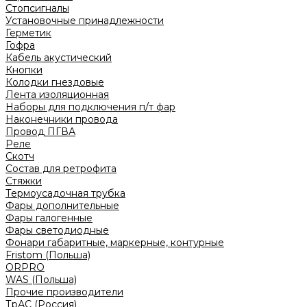
Стопсигналы
Установочные принадлежности
Герметик
Гофра
Кабель акустический
Кнопки
Колодки гнездовые
Лента изоляционная
Наборы для подключения п/т фар
Наконечники провода
Провод ПГВА
Реле
Скотч
Состав для ретрофита
Стяжки
Термоусадочная трубка
Фары дополнительные
Фары галогенные
Фары светодиодные
Фонари габаритные, маркерные, контурные
Fristom (Польша)
ORPRO
WAS (Польша)
Прочие производители
ТрАС (Россия)