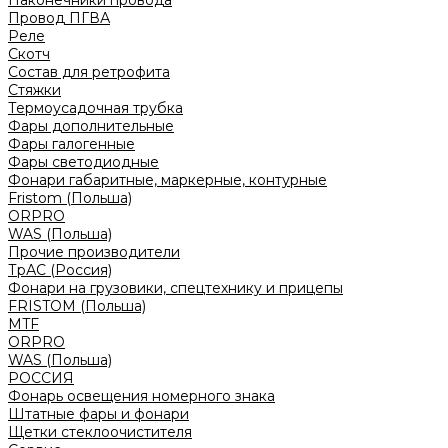
Наконечники провода
Провод ПГВА
Реле
Скотч
Состав для ретрофита
Стяжки
Термоусадочная трубка
Фары дополнительные
Фары галогенные
Фары светодиодные
Фонари габаритные, маркерные, контурные
Fristom (Польша)
ORPRO
WAS (Польша)
Прочие производители
ТрАС (Россия)
Фонари на грузовики, спецтехнику и прицепы
FRISTOM (Польша)
MTF
ORPRO
WAS (Польша)
РОССИЯ
Фонарь освещения номерного знака
Штатные фары и фонари
Щетки стеклоочистителя