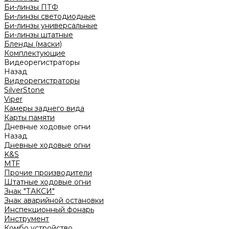
Би-линзы ПТФ
Би-линзы светодиодные
Би-линзы универсальные
Би-линзы штатные
Бленды (маски)
Комплектующие
Видеорегистраторы
Назад
Видеорегистраторы
SilverStone
Viper
Камеры заднего вида
Карты памяти
Дневные ходовые огни
Назад
Дневные ходовые огни
K&S
MTF
Прочие производители
Штатные ходовые огни
Знак "ТАКСИ"
Знак аварийной остановки
Инспекционный фонарь
Инструмент
Комбо устройство