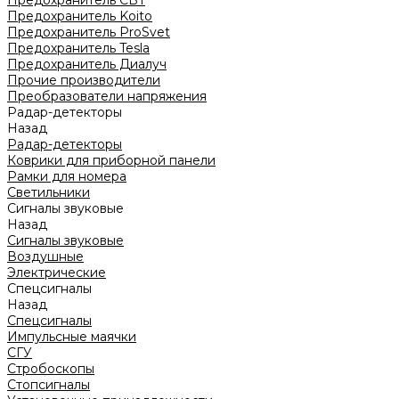
Предохранитель CBT
Предохранитель Koito
Предохранитель ProSvet
Предохранитель Tesla
Предохранитель Диалуч
Прочие производители
Преобразователи напряжения
Радар-детекторы
Назад
Радар-детекторы
Коврики для приборной панели
Рамки для номера
Светильники
Сигналы звуковые
Назад
Сигналы звуковые
Воздушные
Электрические
Спецсигналы
Назад
Спецсигналы
Импульсные маячки
СГУ
Стробоскопы
Стопсигналы