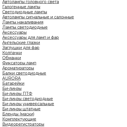
Автолампы головного света
Галогенные лампы
Светодиодные лампы
Автолампы сигнальные и салонные
Лампы накаливания
Лампы светодиодные
Аксессуары
Аксессуары для ламп и фар
Ангельские глазки
Заглушки для фар
Колпачки
Обманки
Фиксаторы ламп
Ароматизаторы
Балки светодиодные
AURORA
Батарейки
Би-линзы
Би-линзы ПТФ
Би-линзы светодиодные
Би-линзы универсальные
Би-линзы штатные
Бленды (маски)
Комплектующие
Видеорегистраторы