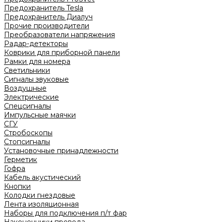
Предохранитель Tesla
Предохранитель Диалуч
Прочие производители
Преобразователи напряжения
Радар-детекторы
Коврики для приборной панели
Рамки для номера
Светильники
Сигналы звуковые
Воздушные
Электрические
Спецсигналы
Импульсные маячки
СГУ
Стробоскопы
Стопсигналы
Установочные принадлежности
Герметик
Гофра
Кабель акустический
Кнопки
Колодки гнездовые
Лента изоляционная
Наборы для подключения п/т фар