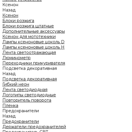
Ксенон
Назад
Ксенон
Блоки розжига
Блоки розжига штатные
Дополнительные аксессуары
Ксенон для мототехники
Лампы ксеноновые цоколь D
Лампы ксеноновые цоколь H
Лента светоотражающая
Люминометр
Переходники прикуривателя
Подсветка декоративная
Назад
Подсветка декоративная
Гибкий неон
Лента светодиодная
Логотипы светодиодные
Повторитель поворота
Пленка
Предохранители
Назад
Предохранители
Держатели предохранителей