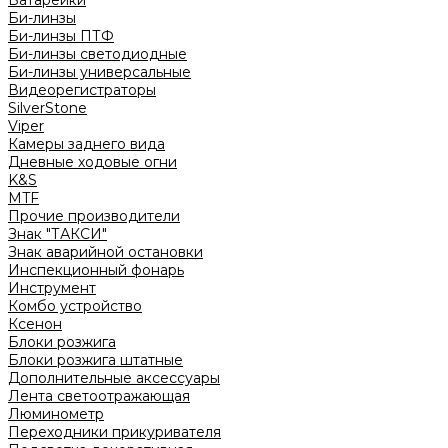
Батарейки
Би-линзы
Би-линзы ПТФ
Би-линзы светодиодные
Би-линзы универсальные
Видеорегистраторы
SilverStone
Viper
Камеры заднего вида
Дневные ходовые огни
K&S
MTF
Прочие производители
Знак "ТАКСИ"
Знак аварийной остановки
Инспекционный фонарь
Инструмент
Комбо устройство
Ксенон
Блоки розжига
Блоки розжига штатные
Дополнительные аксессуары
Лента светоотражающая
Люминометр
Переходники прикуривателя