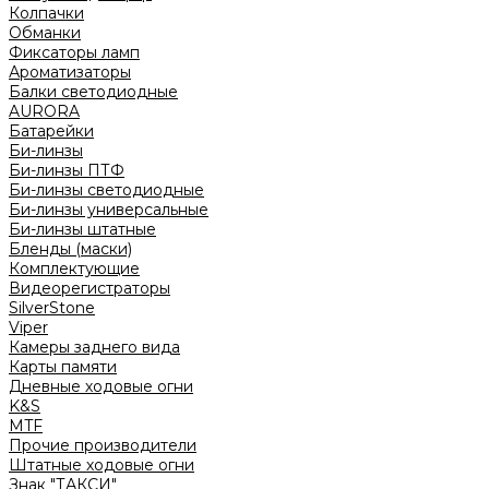
Колпачки
Обманки
Фиксаторы ламп
Ароматизаторы
Балки светодиодные
AURORA
Батарейки
Би-линзы
Би-линзы ПТФ
Би-линзы светодиодные
Би-линзы универсальные
Би-линзы штатные
Бленды (маски)
Комплектующие
Видеорегистраторы
SilverStone
Viper
Камеры заднего вида
Карты памяти
Дневные ходовые огни
K&S
MTF
Прочие производители
Штатные ходовые огни
Знак "ТАКСИ"