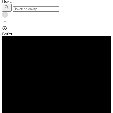
Поиск
Войти
Каталог товаров
Автолампы головного света
Галогенные лампы
Светодиодные лампы
Автолампы сигнальные и салонные
Лампы накаливания
Лампы светодиодные
Аксессуары
Аксессуары для ламп и фар
Ангельские глазки
Заглушки для фар
Колпачки
Ароматизаторы
Балки светодиодные
AURORA
Батарейки
Би-линзы