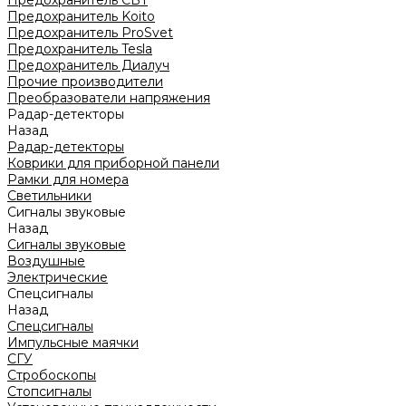
Предохранитель CBT
Предохранитель Koito
Предохранитель ProSvet
Предохранитель Tesla
Предохранитель Диалуч
Прочие производители
Преобразователи напряжения
Радар-детекторы
Назад
Радар-детекторы
Коврики для приборной панели
Рамки для номера
Светильники
Сигналы звуковые
Назад
Сигналы звуковые
Воздушные
Электрические
Спецсигналы
Назад
Спецсигналы
Импульсные маячки
СГУ
Стробоскопы
Стопсигналы