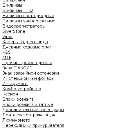
Батарейки
Би-линзы
Би-линзы ПТФ
Би-линзы светодиодные
Би-линзы универсальные
Видеорегистраторы
SilverStone
Viper
Камеры заднего вида
Дневные ходовые огни
K&S
MTF
Прочие производители
Знак "ТАКСИ"
Знак аварийной остановки
Инспекционный фонарь
Инструмент
Комбо устройство
Ксенон
Блоки розжига
Блоки розжига штатные
Дополнительные аксессуары
Лента светоотражающая
Люминометр
Переходники прикуривателя