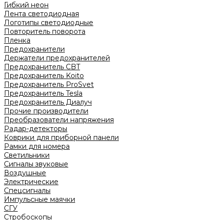
Гибкий неон
Лента светодиодная
Логотипы светодиодные
Повторитель поворота
Пленка
Предохранители
Держатели предохранителей
Предохранитель CBT
Предохранитель Koito
Предохранитель ProSvet
Предохранитель Tesla
Предохранитель Диалуч
Прочие производители
Преобразователи напряжения
Радар-детекторы
Коврики для приборной панели
Рамки для номера
Светильники
Сигналы звуковые
Воздушные
Электрические
Спецсигналы
Импульсные маячки
СГУ
Стробоскопы