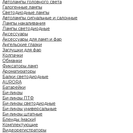
Автолампы головного света
Галогенные лампы
Светодиодные лампы
Автолампы сигнальные и салонные
Лампы накаливания
Лампы светодиодные
Аксессуары
Аксессуары для ламп и фар
Ангельские глазки
Заглушки для фар
Колпачки
Обманки
Фиксаторы ламп
Ароматизаторы
Балки светодиодные
AURORA
Батарейки
Би-линзы
Би-линзы ПТФ
Би-линзы светодиодные
Би-линзы универсальные
Би-линзы штатные
Бленды (маски)
Комплектующие
Видеорегистраторы