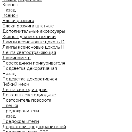
Ксенон
Назад
Ксенон
Блоки розжига
Блоки розжига штатные
Дополнительные аксессуары
Ксенон для мототехники
Лампы ксеноновые цоколь D
Лампы ксеноновые цоколь H
Лента светоотражающая
Люминометр
Переходники прикуривателя
Подсветка декоративная
Назад
Подсветка декоративная
Гибкий неон
Лента светодиодная
Логотипы светодиодные
Повторитель поворота
Пленка
Предохранители
Назад
Предохранители
Держатели предохранителей