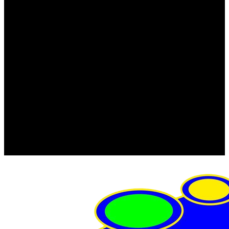
FRISTOM (Польша)
MTF
ORPRO
WAS (Польша)
РОССИЯ
Фонарь освещения номерного знака
Штатные фары и фонари
Щетки стеклоочистителя
Сервис
Акции
Компания
Отзывы
Политика конфиденциальности
Контакты
Помощь
Условия оплаты
Условия доставки