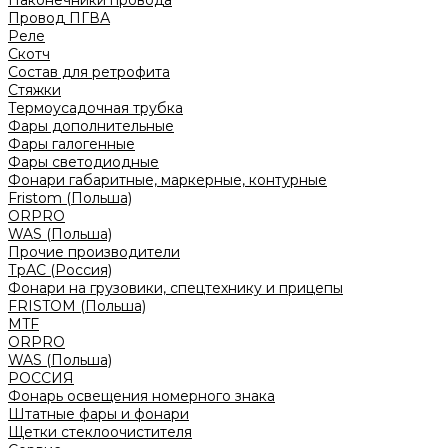
Наконечники провода
Провод ПГВА
Реле
Скотч
Состав для ретрофита
Стяжки
Термоусадочная трубка
Фары дополнительные
Фары галогенные
Фары светодиодные
Фонари габаритные, маркерные, контурные
Fristom (Польша)
ORPRO
WAS (Польша)
Прочие производители
ТрАС (Россия)
Фонари на грузовики, спецтехнику и прицепы
FRISTOM (Польша)
MTF
ORPRO
WAS (Польша)
РОССИЯ
Фонарь освещения номерного знака
Штатные фары и фонари
Щетки стеклоочистителя