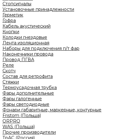
Стопсигналы
Установочные принадлежности
Герметик
Гофра
Кабель акустический
Кнопки
Колодки гнездовые
Лента изоляционная
Наборы для подключения п/т фар
Наконечники провода
Провод ПГВА
Реле
Скотч
Состав для ретрофита
Стяжки
Термоусадочная трубка
Фары дополнительные
Фары галогенные
Фары светодиодные
Фонари габаритные, маркерные, контурные
Fristom (Польша)
ORPRO
WAS (Польша)
Прочие производители
ТрАС (Россия)