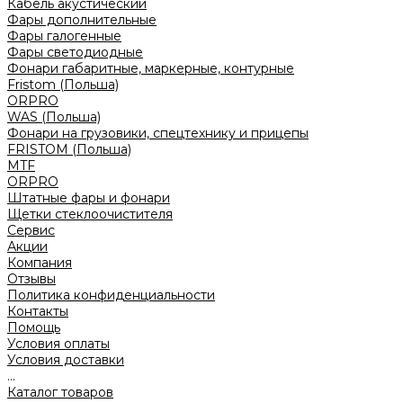
Кабель акустический
Фары дополнительные
Фары галогенные
Фары светодиодные
Фонари габаритные, маркерные, контурные
Fristom (Польша)
ORPRO
WAS (Польша)
Фонари на грузовики, спецтехнику и прицепы
FRISTOM (Польша)
MTF
ORPRO
Штатные фары и фонари
Щетки стеклоочистителя
Сервис
Акции
Компания
Отзывы
Политика конфиденциальности
Контакты
Помощь
Условия оплаты
Условия доставки
...
Каталог товаров