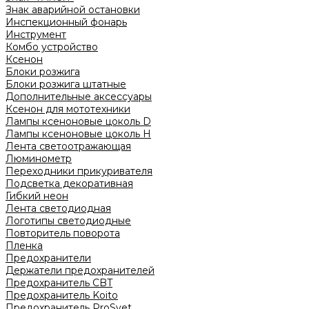
Знак аварийной остановки
Инспекционный фонарь
Инструмент
Комбо устройство
Ксенон
Блоки розжига
Блоки розжига штатные
Дополнительные аксессуары
Ксенон для мототехники
Лампы ксеноновые цоколь D
Лампы ксеноновые цоколь H
Лента светоотражающая
Люминометр
Переходники прикуривателя
Подсветка декоративная
Гибкий неон
Лента светодиодная
Логотипы светодиодные
Повторитель поворота
Пленка
Предохранители
Держатели предохранителей
Предохранитель CBT
Предохранитель Koito
Предохранитель ProSvet