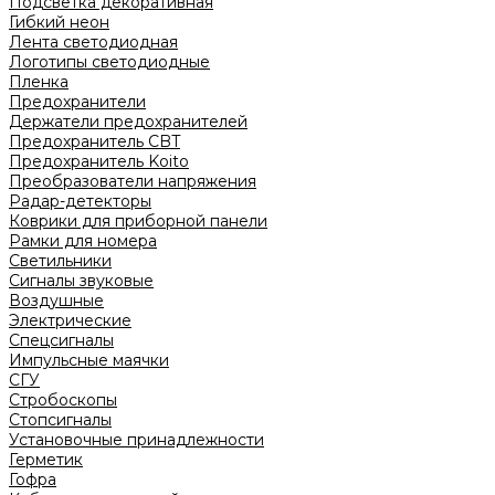
Подсветка декоративная
Гибкий неон
Лента светодиодная
Логотипы светодиодные
Пленка
Предохранители
Держатели предохранителей
Предохранитель CBT
Предохранитель Koito
Преобразователи напряжения
Радар-детекторы
Коврики для приборной панели
Рамки для номера
Светильники
Сигналы звуковые
Воздушные
Электрические
Спецсигналы
Импульсные маячки
СГУ
Стробоскопы
Стопсигналы
Установочные принадлежности
Герметик
Гофра