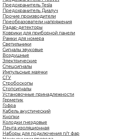
Предохранитель Tesla
Предохранитель Диалуч
Прочие производители
Преобразователи напряжения
Радар-детекторы
Коврики для приборной панели
Рамки для номера
Светильники
Сигналы звуковые
Воздушные
Электрические
Спецсигналы
Импульсные маячки
СГУ
Стробоскопы
Стопсигналы
Установочные принадлежности
Герметик
Гофра
Кабель акустический
Кнопки
Колодки гнездовые
Лента изоляционная
Наборы для подключения п/т фар