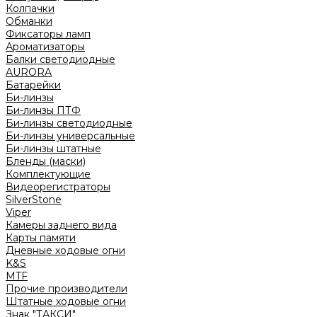
Колпачки
Обманки
Фиксаторы ламп
Ароматизаторы
Балки светодиодные
AURORA
Батарейки
Би-линзы
Би-линзы ПТФ
Би-линзы светодиодные
Би-линзы универсальные
Би-линзы штатные
Бленды (маски)
Комплектующие
Видеорегистраторы
SilverStone
Viper
Камеры заднего вида
Карты памяти
Дневные ходовые огни
K&S
MTF
Прочие производители
Штатные ходовые огни
Знак "ТАКСИ"