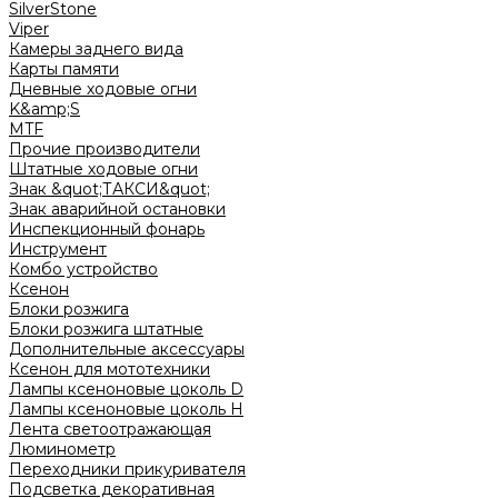
SilverStone
Viper
Камеры заднего вида
Карты памяти
Дневные ходовые огни
K&amp;S
MTF
Прочие производители
Штатные ходовые огни
Знак &quot;ТАКСИ&quot;
Знак аварийной остановки
Инспекционный фонарь
Инструмент
Комбо устройство
Ксенон
Блоки розжига
Блоки розжига штатные
Дополнительные аксессуары
Ксенон для мототехники
Лампы ксеноновые цоколь D
Лампы ксеноновые цоколь H
Лента светоотражающая
Люминометр
Переходники прикуривателя
Подсветка декоративная