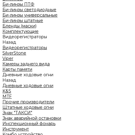
Би-линзы ПТФ
Би-линзы светодиодные
Би-линзы универсальные
Би-линзы штатные
Бленды (маски)
Комплектующие
Видеорегистраторы
Назад
Видеорегистраторы
SilverStone
Viper
Камеры заднего вида
Карты памяти
Дневные ходовые огни
Назад
Дневные ходовые огни
K&S
MTF
Прочие производители
Штатные ходовые огни
Знак "ТАКСИ"
Знак аварийной остановки
Инспекционный фонарь
Инструмент
Комбо устройство