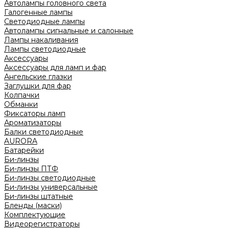
Автолампы головного света
Галогенные лампы
Светодиодные лампы
Автолампы сигнальные и салонные
Лампы накаливания
Лампы светодиодные
Аксессуары
Аксессуары для ламп и фар
Ангельские глазки
Заглушки для фар
Колпачки
Обманки
Фиксаторы ламп
Ароматизаторы
Балки светодиодные
AURORA
Батарейки
Би-линзы
Би-линзы ПТФ
Би-линзы светодиодные
Би-линзы универсальные
Би-линзы штатные
Бленды (маски)
Комплектующие
Видеорегистраторы