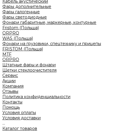
Кабель акустический
Фары дополнительные
Фары галогенные
Фары светодиодные
Фонари габаритные, маркерные, контурные
Fristom (Польша)
ORPRO
WAS (Польша)
Фонари на грузовики, спецтехнику и прицепы
FRISTOM (Польша)
MTF
ORPRO
Штатные фары и фонари
Щетки стеклоочистителя
Сервис
Акции
Компания
Отзывы
Политика конфиденциальности
Контакты
Помощь
Условия оплаты
Условия доставки
...
Каталог товаров