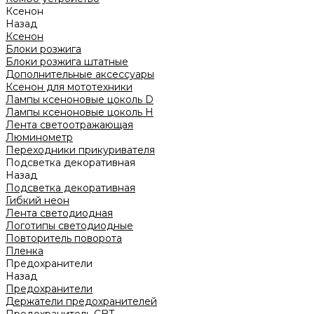
Ксенон
Назад
Ксенон
Блоки розжига
Блоки розжига штатные
Дополнительные аксессуары
Ксенон для мототехники
Лампы ксеноновые цоколь D
Лампы ксеноновые цоколь H
Лента светоотражающая
Люминометр
Переходники прикуривателя
Подсветка декоративная
Назад
Подсветка декоративная
Гибкий неон
Лента светодиодная
Логотипы светодиодные
Повторитель поворота
Пленка
Предохранители
Назад
Предохранители
Держатели предохранителей