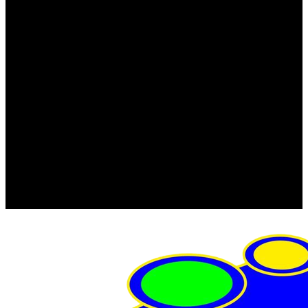
FRISTOM (Польша)
MTF
ORPRO
WAS (Польша)
РОССИЯ
Фонарь освещения номерного знака
Штатные фары и фонари
Щетки стеклоочистителя
Сервис
Акции
Компания
Отзывы
Политика конфиденциальности
Контакты
Помощь
Условия оплаты
Условия доставки