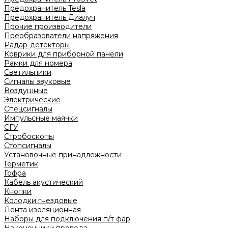
Предохранитель Tesla
Предохранитель Диалуч
Прочие производители
Преобразователи напряжения
Радар-детекторы
Коврики для приборной панели
Рамки для номера
Светильники
Сигналы звуковые
Воздушные
Электрические
Спецсигналы
Импульсные маячки
СГУ
Стробоскопы
Стопсигналы
Установочные принадлежности
Герметик
Гофра
Кабель акустический
Кнопки
Колодки гнездовые
Лента изоляционная
Наборы для подключения п/т фар