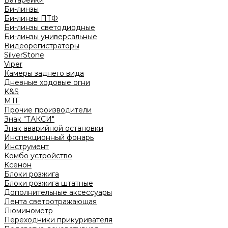
Батарейки
Би-линзы
Би-линзы ПТФ
Би-линзы светодиодные
Би-линзы универсальные
Видеорегистраторы
SilverStone
Viper
Камеры заднего вида
Дневные ходовые огни
K&S
MTF
Прочие производители
Знак "ТАКСИ"
Знак аварийной остановки
Инспекционный фонарь
Инструмент
Комбо устройство
Ксенон
Блоки розжига
Блоки розжига штатные
Дополнительные аксессуары
Лента светоотражающая
Люминометр
Переходники прикуривателя