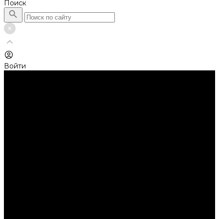
Поиск
Войти
Каталог товаров
Автолампы головного света
Галогенные лампы
Светодиодные лампы
Автолампы сигнальные и салонные
Лампы накаливания
Лампы светодиодные
Аксессуары
Аксессуары для ламп и фар
Ангельские глазки
Заглушки для фар
Колпачки
Ароматизаторы
Балки светодиодные
AURORA
Батарейки
Би-линзы