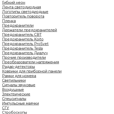
Гибкий неон
Лента светодиодная
Логотипы светодиодные
Повторитель поворота
Пленка
Предохранители
Держатели предохранителей
Предохранитель CBT
Предохранитель Koito
Предохранитель ProSvet
Предохранитель Tesla
Предохранитель Диалуч
Прочие производители
Преобразователи напряжения
Радар-детекторы
Коврики для приборной панели
Рамки для номера
Светильники
Сигналы звуковые
Воздушные
Электрические
Спецсигналы
Импульсные маячки
СГУ
Стробоскопы