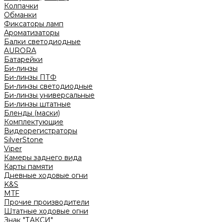
Колпачки
Обманки
Фиксаторы ламп
Ароматизаторы
Балки светодиодные
AURORA
Батарейки
Би-линзы
Би-линзы ПТФ
Би-линзы светодиодные
Би-линзы универсальные
Би-линзы штатные
Бленды (маски)
Комплектующие
Видеорегистраторы
SilverStone
Viper
Камеры заднего вида
Карты памяти
Дневные ходовые огни
K&S
MTF
Прочие производители
Штатные ходовые огни
Знак "ТАКСИ"