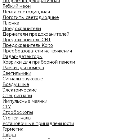
Подсветка декоративная
Гибкий неон
Лента светодиодная
Логотипы светодиодные
Пленка
Предохранители
Держатели предохранителей
Предохранитель CBT
Предохранитель Koito
Преобразователи напряжения
Радар-детекторы
Коврики для приборной панели
Рамки для номера
Светильники
Сигналы звуковые
Воздушные
Электрические
Спецсигналы
Импульсные маячки
СГУ
Стробоскопы
Стопсигналы
Установочные принадлежности
Герметик
Гофра