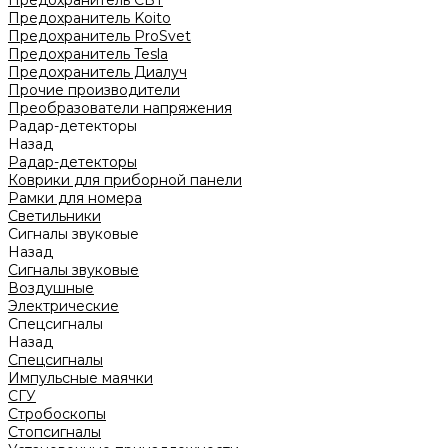
Предохранитель CBT
Предохранитель Koito
Предохранитель ProSvet
Предохранитель Tesla
Предохранитель Диалуч
Прочие производители
Преобразователи напряжения
Радар-детекторы
Назад
Радар-детекторы
Коврики для приборной панели
Рамки для номера
Светильники
Сигналы звуковые
Назад
Сигналы звуковые
Воздушные
Электрические
Спецсигналы
Назад
Спецсигналы
Импульсные маячки
СГУ
Стробоскопы
Стопсигналы