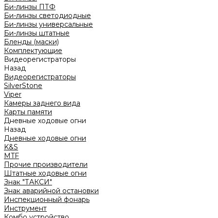
Би-линзы ПТФ
Би-линзы светодиодные
Би-линзы универсальные
Би-линзы штатные
Бленды (маски)
Комплектующие
Видеорегистраторы
Назад
Видеорегистраторы
SilverStone
Viper
Камеры заднего вида
Карты памяти
Дневные ходовые огни
Назад
Дневные ходовые огни
K&S
MTF
Прочие производители
Штатные ходовые огни
Знак "ТАКСИ"
Знак аварийной остановки
Инспекционный фонарь
Инструмент
Комбо устройство