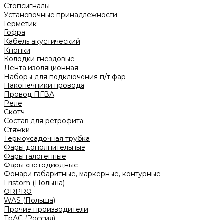
Стопсигналы
Установочные принадлежности
Герметик
Гофра
Кабель акустический
Кнопки
Колодки гнездовые
Лента изоляционная
Наборы для подключения п/т фар
Наконечники провода
Провод ПГВА
Реле
Скотч
Состав для ретрофита
Стяжки
Термоусадочная трубка
Фары дополнительные
Фары галогенные
Фары светодиодные
Фонари габаритные, маркерные, контурные
Fristom (Польша)
ORPRO
WAS (Польша)
Прочие производители
ТрАС (Россия)