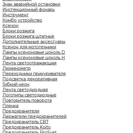
Знак аварийной остановки
Инспекционный фонарь
Инструмент
Комбо устройство
Ксенон
Блоки розжига
Блоки розжига штатные
Дополнительные аксессуары
Ксенон для мототехники
Лампы ксеноновые цоколь D
Лампы ксеноновые цоколь H
Лента светоотражающая
Люминометр
Переходники прикуривателя
Подсветка декоративная
Гибкий неон
Лента светодиодная
Логотипы светодиодные
Повторитель поворота
Пленка
Предохранители
Держатели предохранителей
Предохранитель CBT
Предохранитель Koito
Предохранитель ProSvet