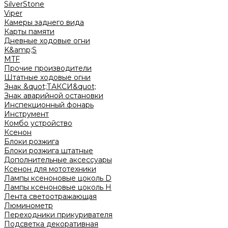
SilverStone
Viper
Камеры заднего вида
Карты памяти
Дневные ходовые огни
K&amp;S
MTF
Прочие производители
Штатные ходовые огни
Знак &quot;ТАКСИ&quot;
Знак аварийной остановки
Инспекционный фонарь
Инструмент
Комбо устройство
Ксенон
Блоки розжига
Блоки розжига штатные
Дополнительные аксессуары
Ксенон для мототехники
Лампы ксеноновые цоколь D
Лампы ксеноновые цоколь H
Лента светоотражающая
Люминометр
Переходники прикуривателя
Подсветка декоративная