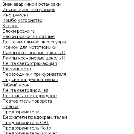
Знак аварийной остановки
Инспекционный фонарь
Инструмент
Комбо устройство
Ксенон
Блоки розжига
Блоки розжига штатные
Дополнительные аксессуары
Ксенон для мототехники
Лампы ксеноновые цоколь D
Лампы ксеноновые цоколь H
Лента светоотражающая
Люминометр
Переходники прикуривателя
Подсветка декоративная
Гибкий неон
Лента светодиодная
Логотипы светодиодные
Повторитель поворота
Пленка
Предохранители
Держатели предохранителей
Предохранитель CBT
Предохранитель Koito
Предохранитель ProSvet