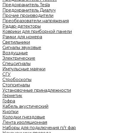
Предохранитель Tesla
Предохранитель Диалуч
Прочие производители
Преобразователи напряжения
Радар-детекторы
Коврики для приборной панели
Рамки для номера
Светильники
Сигналы звуковые
Воздушные
Электрические
Спецсигналы
Импульсные маячки
СГУ
Стробоскопы
Стопсигналы
Установочные принадлежности
Герметик
Гофра
Кабель акустический
Кнопки
Колодки гнездовые
Лента изоляционная
Наборы для подключения п/т фар