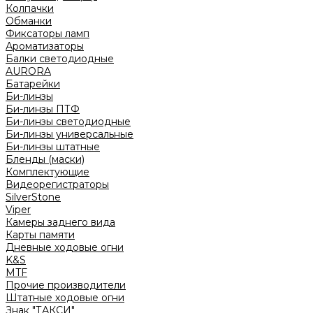
Колпачки
Обманки
Фиксаторы ламп
Ароматизаторы
Балки светодиодные
AURORA
Батарейки
Би-линзы
Би-линзы ПТФ
Би-линзы светодиодные
Би-линзы универсальные
Би-линзы штатные
Бленды (маски)
Комплектующие
Видеорегистраторы
SilverStone
Viper
Камеры заднего вида
Карты памяти
Дневные ходовые огни
K&S
MTF
Прочие производители
Штатные ходовые огни
Знак "ТАКСИ"