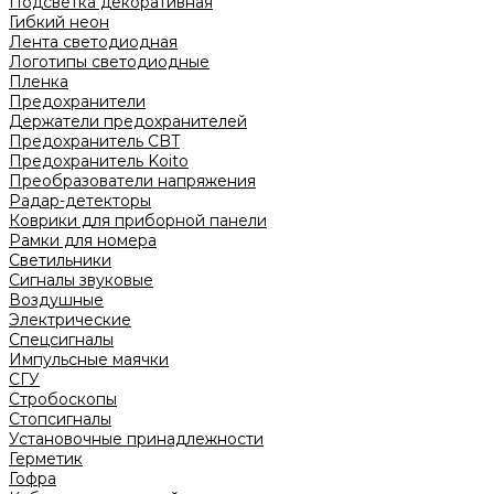
Подсветка декоративная
Гибкий неон
Лента светодиодная
Логотипы светодиодные
Пленка
Предохранители
Держатели предохранителей
Предохранитель CBT
Предохранитель Koito
Преобразователи напряжения
Радар-детекторы
Коврики для приборной панели
Рамки для номера
Светильники
Сигналы звуковые
Воздушные
Электрические
Спецсигналы
Импульсные маячки
СГУ
Стробоскопы
Стопсигналы
Установочные принадлежности
Герметик
Гофра