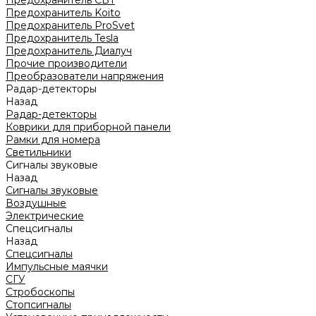
Предохранитель CBT
Предохранитель Koito
Предохранитель ProSvet
Предохранитель Tesla
Предохранитель Диалуч
Прочие производители
Преобразователи напряжения
Радар-детекторы
Назад
Радар-детекторы
Коврики для приборной панели
Рамки для номера
Светильники
Сигналы звуковые
Назад
Сигналы звуковые
Воздушные
Электрические
Спецсигналы
Назад
Спецсигналы
Импульсные маячки
СГУ
Стробоскопы
Стопсигналы