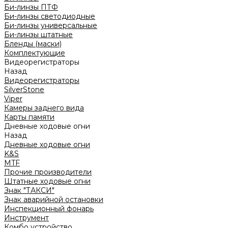
Би-линзы ПТФ
Би-линзы светодиодные
Би-линзы универсальные
Би-линзы штатные
Бленды (маски)
Комплектующие
Видеорегистраторы
Назад
Видеорегистраторы
SilverStone
Viper
Камеры заднего вида
Карты памяти
Дневные ходовые огни
Назад
Дневные ходовые огни
K&S
MTF
Прочие производители
Штатные ходовые огни
Знак "ТАКСИ"
Знак аварийной остановки
Инспекционный фонарь
Инструмент
Комбо устройство