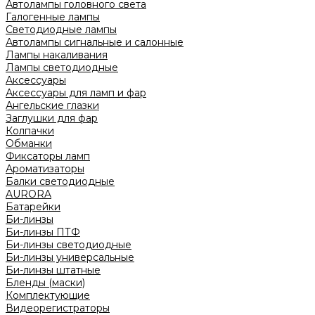
Автолампы головного света
Галогенные лампы
Светодиодные лампы
Автолампы сигнальные и салонные
Лампы накаливания
Лампы светодиодные
Аксессуары
Аксессуары для ламп и фар
Ангельские глазки
Заглушки для фар
Колпачки
Обманки
Фиксаторы ламп
Ароматизаторы
Балки светодиодные
AURORA
Батарейки
Би-линзы
Би-линзы ПТФ
Би-линзы светодиодные
Би-линзы универсальные
Би-линзы штатные
Бленды (маски)
Комплектующие
Видеорегистраторы