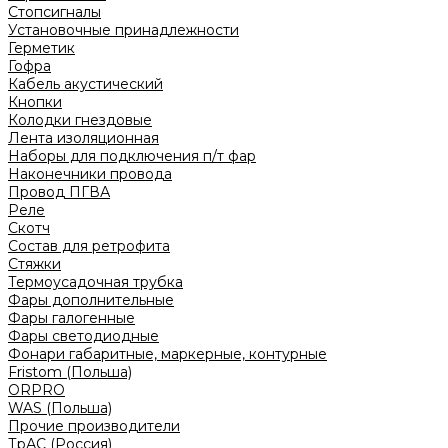
Стопсигналы
Установочные принадлежности
Герметик
Гофра
Кабель акустический
Кнопки
Колодки гнездовые
Лента изоляционная
Наборы для подключения п/т фар
Наконечники провода
Провод ПГВА
Реле
Скотч
Состав для ретрофита
Стяжки
Термоусадочная трубка
Фары дополнительные
Фары галогенные
Фары светодиодные
Фонари габаритные, маркерные, контурные
Fristom (Польша)
ORPRO
WAS (Польша)
Прочие производители
ТрАС (Россия)