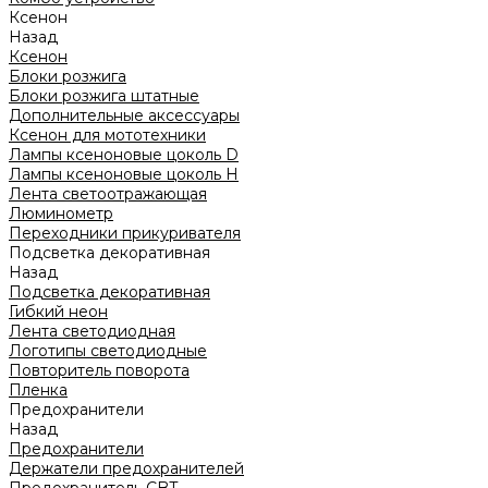
Ксенон
Назад
Ксенон
Блоки розжига
Блоки розжига штатные
Дополнительные аксессуары
Ксенон для мототехники
Лампы ксеноновые цоколь D
Лампы ксеноновые цоколь H
Лента светоотражающая
Люминометр
Переходники прикуривателя
Подсветка декоративная
Назад
Подсветка декоративная
Гибкий неон
Лента светодиодная
Логотипы светодиодные
Повторитель поворота
Пленка
Предохранители
Назад
Предохранители
Держатели предохранителей