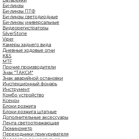
Батарейки
Би-линзы
Би-линзы ПТФ
Би-линзы светодиодные
Би-линзы универсальные
Видеорегистраторы
SilverStone
Viper
Камеры заднего вида
Дневные ходовые огни
K&S
MTF
Прочие производители
Знак "ТАКСИ"
Знак аварийной остановки
Инспекционный фонарь
Инструмент
Комбо устройство
Ксенон
Блоки розжига
Блоки розжига штатные
Дополнительные аксессуары
Лента светоотражающая
Люминометр
Переходники прикуривателя