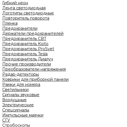
Гибкий неон
Лента светодиодная
Логотипы светодиодные
Повторитель поворота
Пленка
Предохранители
Держатели предохранителей
Предохранитель CBT
Предохранитель Koito
Предохранитель ProSvet
Предохранитель Tesla
Предохранитель Диалуч
Прочие производители
Преобразователи напряжения
Радар-детекторы
Коврики для приборной панели
Рамки для номера
Светильники
Сигналы звуковые
Воздушные
Электрические
Спецсигналы
Импульсные маячки
СГУ
Стробоскопы