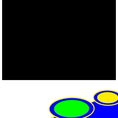
FRISTOM (Польша)
MTF
ORPRO
WAS (Польша)
РОССИЯ
Фонарь освещения номерного знака
Штатные фары и фонари
Щетки стеклоочистителя
Сервис
Акции
Компания
Отзывы
Политика конфиденциальности
Контакты
Помощь
Условия оплаты
Условия доставки