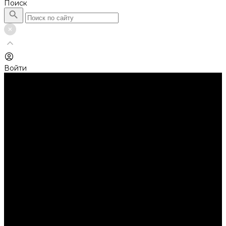
Поиск
Войти
Каталог товаров
Автолампы головного света
Галогенные лампы
Светодиодные лампы
Автолампы сигнальные и салонные
Лампы накаливания
Лампы светодиодные
Аксессуары
Аксессуары для ламп и фар
Ангельские глазки
Заглушки для фар
Колпачки
Ароматизаторы
Балки светодиодные
AURORA
Батарейки
Би-линзы