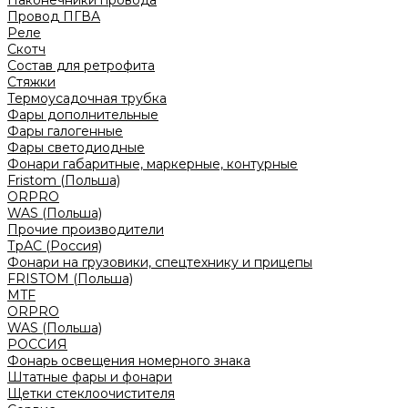
Наконечники провода
Провод ПГВА
Реле
Скотч
Состав для ретрофита
Стяжки
Термоусадочная трубка
Фары дополнительные
Фары галогенные
Фары светодиодные
Фонари габаритные, маркерные, контурные
Fristom (Польша)
ORPRO
WAS (Польша)
Прочие производители
ТрАС (Россия)
Фонари на грузовики, спецтехнику и прицепы
FRISTOM (Польша)
MTF
ORPRO
WAS (Польша)
РОССИЯ
Фонарь освещения номерного знака
Штатные фары и фонари
Щетки стеклоочистителя