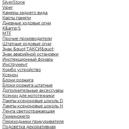
SilverStone
Viper
Камеры заднего вида
Карты памяти
Дневные ходовые огни
K&amp;S
MTF
Прочие производители
Штатные ходовые огни
Знак &quot;ТАКСИ&quot;
Знак аварийной остановки
Инспекционный фонарь
Инструмент
Комбо устройство
Ксенон
Блоки розжига
Блоки розжига штатные
Дополнительные аксессуары
Ксенон для мототехники
Лампы ксеноновые цоколь D
Лампы ксеноновые цоколь H
Лента светоотражающая
Люминометр
Переходники прикуривателя
Подсветка декоративная