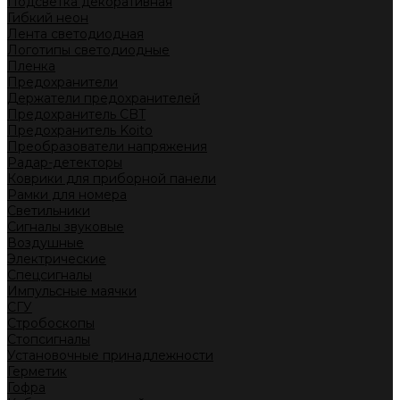
Подсветка декоративная
Гибкий неон
Лента светодиодная
Логотипы светодиодные
Пленка
Предохранители
Держатели предохранителей
Предохранитель CBT
Предохранитель Koito
Преобразователи напряжения
Радар-детекторы
Коврики для приборной панели
Рамки для номера
Светильники
Сигналы звуковые
Воздушные
Электрические
Спецсигналы
Импульсные маячки
СГУ
Стробоскопы
Стопсигналы
Установочные принадлежности
Герметик
Гофра