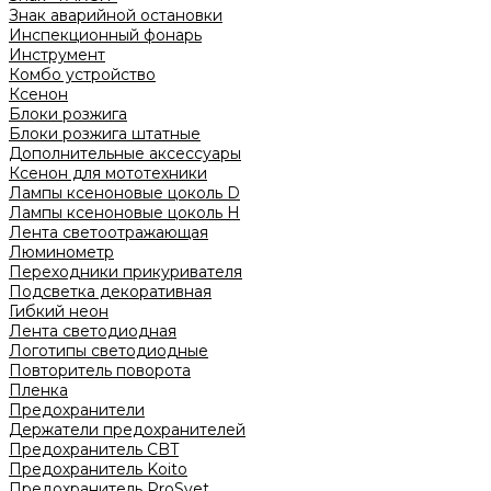
Знак аварийной остановки
Инспекционный фонарь
Инструмент
Комбо устройство
Ксенон
Блоки розжига
Блоки розжига штатные
Дополнительные аксессуары
Ксенон для мототехники
Лампы ксеноновые цоколь D
Лампы ксеноновые цоколь H
Лента светоотражающая
Люминометр
Переходники прикуривателя
Подсветка декоративная
Гибкий неон
Лента светодиодная
Логотипы светодиодные
Повторитель поворота
Пленка
Предохранители
Держатели предохранителей
Предохранитель CBT
Предохранитель Koito
Предохранитель ProSvet