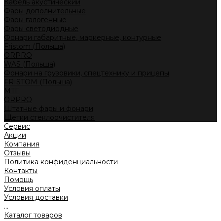
Кабель акустический
Фары дополнительные
Фары галогенные
Фары светодиодные
Фонари габаритные, маркерные, контурные
Fristom (Польша)
ORPRO
WAS (Польша)
Фонари на грузовики, спецтехнику и прицепы
FRISTOM (Польша)
MTF
ORPRO
Штатные фары и фонари
Щетки стеклоочистителя
Сервис
Акции
Компания
Отзывы
Политика конфиденциальности
Контакты
Помощь
Условия оплаты
Условия доставки
...
Каталог товаров