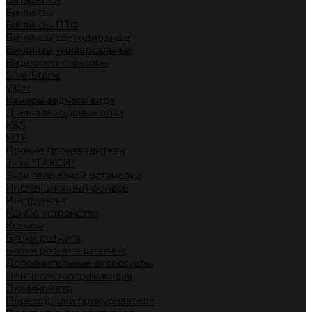
Батарейки
Би-линзы
Би-линзы ПТФ
Би-линзы светодиодные
Би-линзы универсальные
Видеорегистраторы
SilverStone
Viper
Камеры заднего вида
Дневные ходовые огни
K&S
MTF
Прочие производители
Знак "ТАКСИ"
Знак аварийной остановки
Инспекционный фонарь
Инструмент
Комбо устройство
Ксенон
Блоки розжига
Блоки розжига штатные
Дополнительные аксессуары
Лента светоотражающая
Люминометр
Переходники прикуривателя