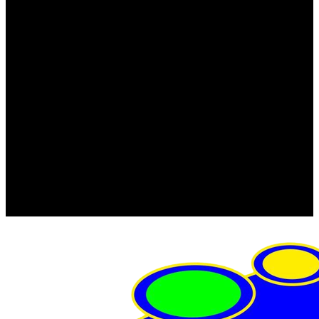
FRISTOM (Польша)
MTF
ORPRO
WAS (Польша)
РОССИЯ
Фонарь освещения номерного знака
Штатные фары и фонари
Щетки стеклоочистителя
Сервис
Акции
Компания
Отзывы
Политика конфиденциальности
Контакты
Помощь
Условия оплаты
Условия доставки