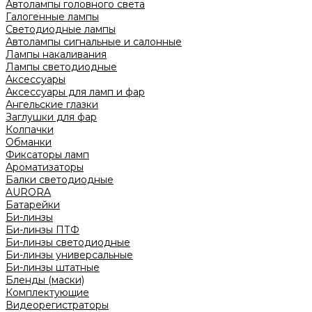
Автолампы головного света
Галогенные лампы
Светодиодные лампы
Автолампы сигнальные и салонные
Лампы накаливания
Лампы светодиодные
Аксессуары
Аксессуары для ламп и фар
Ангельские глазки
Заглушки для фар
Колпачки
Обманки
Фиксаторы ламп
Ароматизаторы
Балки светодиодные
AURORA
Батарейки
Би-линзы
Би-линзы ПТФ
Би-линзы светодиодные
Би-линзы универсальные
Би-линзы штатные
Бленды (маски)
Комплектующие
Видеорегистраторы