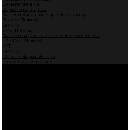
Фары галогенные
Фары светодиодные
Фонари габаритные, маркерные, контурные
Fristom (Польша)
ORPRO
WAS (Польша)
Фонари на грузовики, спецтехнику и прицепы
FRISTOM (Польша)
MTF
ORPRO
Штатные фары и фонари
Щетки стеклоочистителя
Сервис
Акции
Компания
Отзывы
Политика конфиденциальности
Контакты
Помощь
Условия оплаты
Условия доставки
...
Каталог товаров
Автолампы головного света
Галогенные лампы