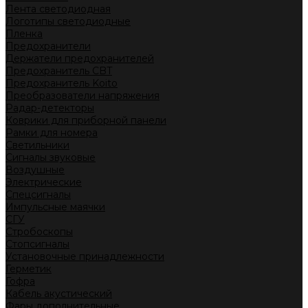
Лента светодиодная
Логотипы светодиодные
Пленка
Предохранители
Держатели предохранителей
Предохранитель CBT
Предохранитель Koito
Преобразователи напряжения
Радар-детекторы
Коврики для приборной панели
Рамки для номера
Светильники
Сигналы звуковые
Воздушные
Электрические
Спецсигналы
Импульсные маячки
СГУ
Стробоскопы
Стопсигналы
Установочные принадлежности
Герметик
Гофра
Кабель акустический
Фары дополнительные