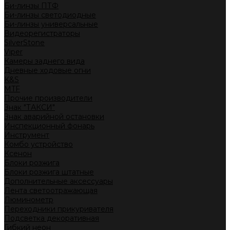
Би-линзы ПТФ
Би-линзы светодиодные
Би-линзы универсальные
Видеорегистраторы
SilverStone
Viper
Камеры заднего вида
Дневные ходовые огни
K&S
MTF
Прочие производители
Знак "ТАКСИ"
Знак аварийной остановки
Инспекционный фонарь
Инструмент
Комбо устройство
Ксенон
Блоки розжига
Блоки розжига штатные
Дополнительные аксессуары
Лента светоотражающая
Люминометр
Переходники прикуривателя
Подсветка декоративная
Гибкий неон