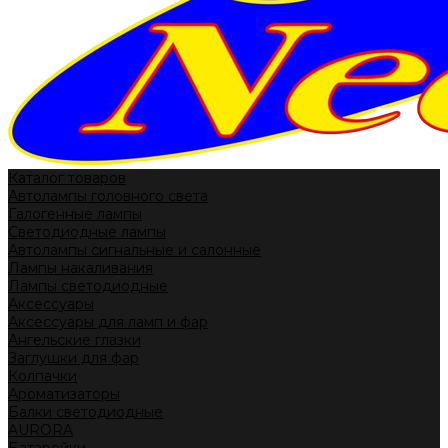
Каталог товаров
Автолампы головного света
Галогенные лампы
Светодиодные лампы
Автолампы сигнальные и салонные
Лампы накаливания
Лампы светодиодные
Аксессуары
Аксессуары для ламп и фар
Ангельские глазки
Заглушки для фар
Колпачки
Ароматизаторы
Балки светодиодные
AURORA