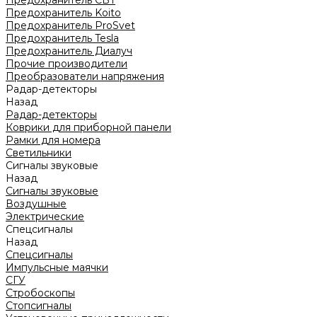
Предохранитель CBT
Предохранитель Koito
Предохранитель ProSvet
Предохранитель Tesla
Предохранитель Диалуч
Прочие производители
Преобразователи напряжения
Радар-детекторы
Назад
Радар-детекторы
Коврики для приборной панели
Рамки для номера
Светильники
Сигналы звуковые
Назад
Сигналы звуковые
Воздушные
Электрические
Спецсигналы
Назад
Спецсигналы
Импульсные маячки
СГУ
Стробоскопы
Стопсигналы