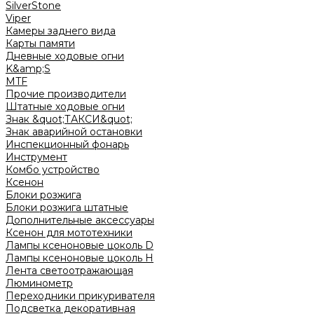
SilverStone
Viper
Камеры заднего вида
Карты памяти
Дневные ходовые огни
K&amp;S
MTF
Прочие производители
Штатные ходовые огни
Знак &quot;ТАКСИ&quot;
Знак аварийной остановки
Инспекционный фонарь
Инструмент
Комбо устройство
Ксенон
Блоки розжига
Блоки розжига штатные
Дополнительные аксессуары
Ксенон для мототехники
Лампы ксеноновые цоколь D
Лампы ксеноновые цоколь H
Лента светоотражающая
Люминометр
Переходники прикуривателя
Подсветка декоративная