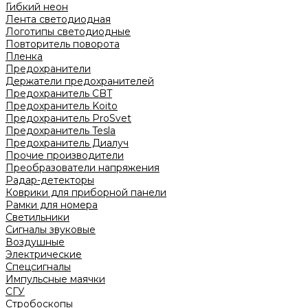
Гибкий неон
Лента светодиодная
Логотипы светодиодные
Повторитель поворота
Пленка
Предохранители
Держатели предохранителей
Предохранитель CBT
Предохранитель Koito
Предохранитель ProSvet
Предохранитель Tesla
Предохранитель Диалуч
Прочие производители
Преобразователи напряжения
Радар-детекторы
Коврики для приборной панели
Рамки для номера
Светильники
Сигналы звуковые
Воздушные
Электрические
Спецсигналы
Импульсные маячки
СГУ
Стробоскопы