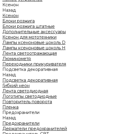
Ксенон
Назад
Ксенон
Блоки розжига
Блоки розжига штатные
Дополнительные аксессуары
Ксенон для мототехники
Лампы ксеноновые цоколь D
Лампы ксеноновые цоколь H
Лента светоотражающая
Люминометр
Переходники прикуривателя
Подсветка декоративная
Назад
Подсветка декоративная
Гибкий неон
Лента светодиодная
Логотипы светодиодные
Повторитель поворота
Пленка
Предохранители
Назад
Предохранители
Держатели предохранителей