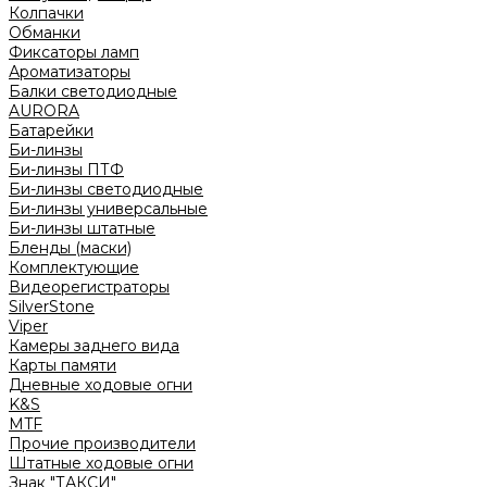
Колпачки
Обманки
Фиксаторы ламп
Ароматизаторы
Балки светодиодные
AURORA
Батарейки
Би-линзы
Би-линзы ПТФ
Би-линзы светодиодные
Би-линзы универсальные
Би-линзы штатные
Бленды (маски)
Комплектующие
Видеорегистраторы
SilverStone
Viper
Камеры заднего вида
Карты памяти
Дневные ходовые огни
K&S
MTF
Прочие производители
Штатные ходовые огни
Знак "ТАКСИ"