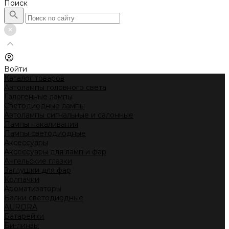
Поиск
Войти
Каталог товаров
Автолампы головного света
Галогенные лампы
Светодиодные лампы
Автолампы сигнальные и салонные
Лампы накаливания
Лампы светодиодные
Аксессуары
Аксессуары для ламп и фар
Ангельские глазки
Заглушки для фар
Колпачки
Ароматизаторы
Балки светодиодные
AURORA
Батарейки
Би-линзы