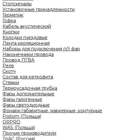
Стопсигналы
Установочные принадлежности
Герметик
Гофра
Кабель акустический
Кнопки
Колодки гнездовые
Лента изоляционная
Наборы для подключения п/т фар
Наконечники провода
Провод ПГВА
Реле
Скотч
Состав для ретрофита
Стяжки
Термоусадочная трубка
Фары дополнительные
Фары галогенные
Фары светодиодные
Фонари габаритные, маркерные, контурные
Fristom (Польша)
ORPRO
WAS (Польша)
Прочие производители
ТрАС (Россия)