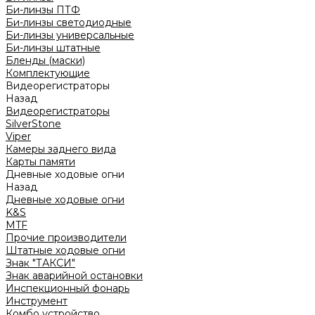
Би-линзы ПТФ
Би-линзы светодиодные
Би-линзы универсальные
Би-линзы штатные
Бленды (маски)
Комплектующие
Видеорегистраторы
Назад
Видеорегистраторы
SilverStone
Viper
Камеры заднего вида
Карты памяти
Дневные ходовые огни
Назад
Дневные ходовые огни
K&S
MTF
Прочие производители
Штатные ходовые огни
Знак "ТАКСИ"
Знак аварийной остановки
Инспекционный фонарь
Инструмент
Комбо устройство