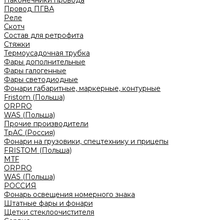
Наконечники провода
Провод ПГВА
Реле
Скотч
Состав для ретрофита
Стяжки
Термоусадочная трубка
Фары дополнительные
Фары галогенные
Фары светодиодные
Фонари габаритные, маркерные, контурные
Fristom (Польша)
ORPRO
WAS (Польша)
Прочие производители
ТрАС (Россия)
Фонари на грузовики, спецтехнику и прицепы
FRISTOM (Польша)
MTF
ORPRO
WAS (Польша)
РОССИЯ
Фонарь освещения номерного знака
Штатные фары и фонари
Щетки стеклоочистителя