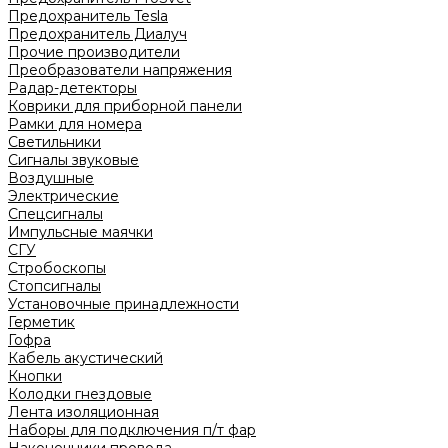
Предохранитель Tesla
Предохранитель Диалуч
Прочие производители
Преобразователи напряжения
Радар-детекторы
Коврики для приборной панели
Рамки для номера
Светильники
Сигналы звуковые
Воздушные
Электрические
Спецсигналы
Импульсные маячки
СГУ
Стробоскопы
Стопсигналы
Установочные принадлежности
Герметик
Гофра
Кабель акустический
Кнопки
Колодки гнездовые
Лента изоляционная
Наборы для подключения п/т фар