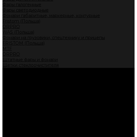
Фары галогенные
Фары светодиодные
Фонари габаритные, маркерные, контурные
Fristom (Польша)
ORPRO
WAS (Польша)
Фонари на грузовики, спецтехнику и прицепы
FRISTOM (Польша)
MTF
ORPRO
Штатные фары и фонари
Щетки стеклоочистителя
Сервис
Акции
Компания
Отзывы
Политика конфиденциальности
Контакты
Помощь
Условия оплаты
Условия доставки
...
Каталог товаров
Автолампы головного света
Галогенные лампы