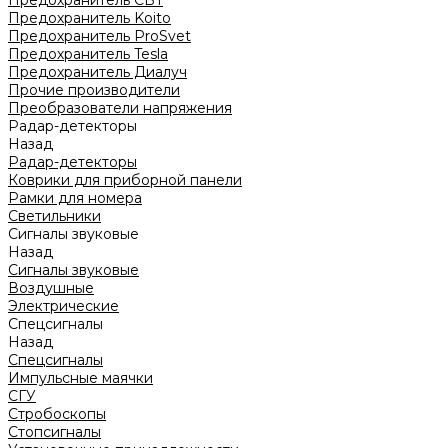
Предохранитель CBT
Предохранитель Koito
Предохранитель ProSvet
Предохранитель Tesla
Предохранитель Диалуч
Прочие производители
Преобразователи напряжения
Радар-детекторы
Назад
Радар-детекторы
Коврики для приборной панели
Рамки для номера
Светильники
Сигналы звуковые
Назад
Сигналы звуковые
Воздушные
Электрические
Спецсигналы
Назад
Спецсигналы
Импульсные маячки
СГУ
Стробоскопы
Стопсигналы