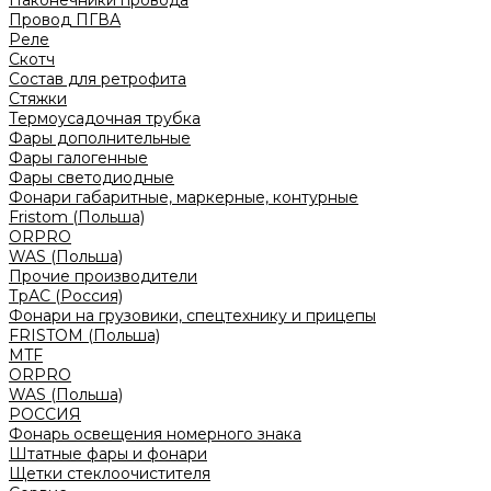
Наконечники провода
Провод ПГВА
Реле
Скотч
Состав для ретрофита
Стяжки
Термоусадочная трубка
Фары дополнительные
Фары галогенные
Фары светодиодные
Фонари габаритные, маркерные, контурные
Fristom (Польша)
ORPRO
WAS (Польша)
Прочие производители
ТрАС (Россия)
Фонари на грузовики, спецтехнику и прицепы
FRISTOM (Польша)
MTF
ORPRO
WAS (Польша)
РОССИЯ
Фонарь освещения номерного знака
Штатные фары и фонари
Щетки стеклоочистителя