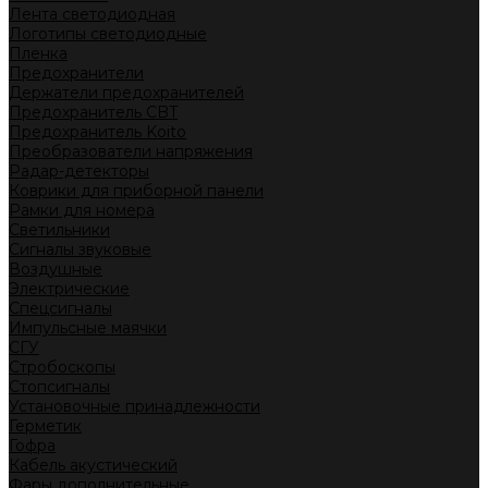
Лента светодиодная
Логотипы светодиодные
Пленка
Предохранители
Держатели предохранителей
Предохранитель CBT
Предохранитель Koito
Преобразователи напряжения
Радар-детекторы
Коврики для приборной панели
Рамки для номера
Светильники
Сигналы звуковые
Воздушные
Электрические
Спецсигналы
Импульсные маячки
СГУ
Стробоскопы
Стопсигналы
Установочные принадлежности
Герметик
Гофра
Кабель акустический
Фары дополнительные