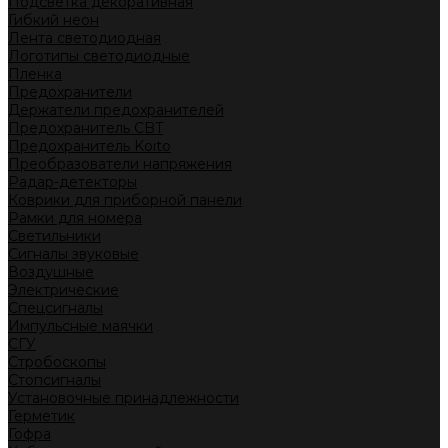
Подсветка декоративная
Гибкий неон
Лента светодиодная
Логотипы светодиодные
Пленка
Предохранители
Держатели предохранителей
Предохранитель CBT
Предохранитель Koito
Преобразователи напряжения
Радар-детекторы
Коврики для приборной панели
Рамки для номера
Светильники
Сигналы звуковые
Воздушные
Электрические
Спецсигналы
Импульсные маячки
СГУ
Стробоскопы
Стопсигналы
Установочные принадлежности
Герметик
Гофра