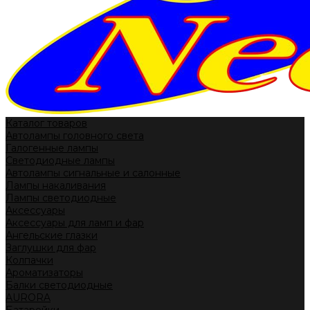
Каталог товаров
Автолампы головного света
Галогенные лампы
Светодиодные лампы
Автолампы сигнальные и салонные
Лампы накаливания
Лампы светодиодные
Аксессуары
Аксессуары для ламп и фар
Ангельские глазки
Заглушки для фар
Колпачки
Ароматизаторы
Балки светодиодные
AURORA