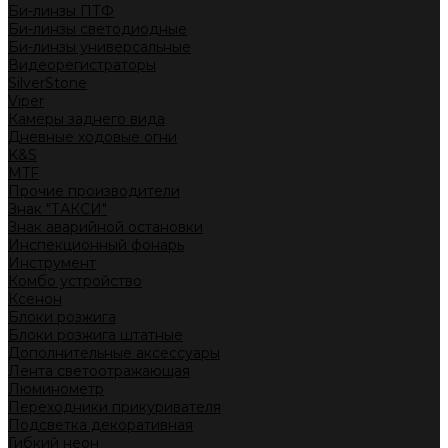
Би-линзы ПТФ
Би-линзы светодиодные
Би-линзы универсальные
Видеорегистраторы
SilverStone
Viper
Камеры заднего вида
Дневные ходовые огни
K&S
MTF
Прочие производители
Знак "ТАКСИ"
Знак аварийной остановки
Инспекционный фонарь
Инструмент
Комбо устройство
Ксенон
Блоки розжига
Блоки розжига штатные
Дополнительные аксессуары
Лента светоотражающая
Люминометр
Переходники прикуривателя
Подсветка декоративная
Гибкий неон