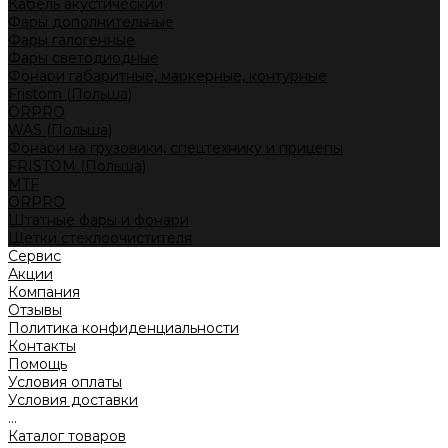
Кабель акустический
Фары дополнительные
Фары галогенные
Фары светодиодные
Фонари габаритные, маркерные, контурные
Fristom (Польша)
ORPRO
WAS (Польша)
Фонари на грузовики, спецтехнику и прицепы
FRISTOM (Польша)
MTF
ORPRO
Штатные фары и фонари
Щетки стеклоочистителя
Сервис
Акции
Компания
Отзывы
Политика конфиденциальности
Контакты
Помощь
Условия оплаты
Условия доставки
...
Каталог товаров