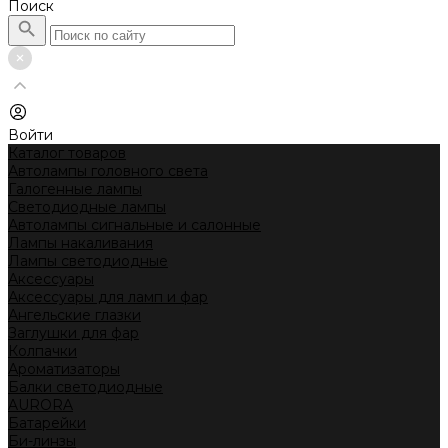
Поиск
Войти
Каталог товаров
Автолампы головного света
Галогенные лампы
Светодиодные лампы
Автолампы сигнальные и салонные
Лампы накаливания
Лампы светодиодные
Аксессуары
Аксессуары для ламп и фар
Ангельские глазки
Заглушки для фар
Колпачки
Ароматизаторы
Балки светодиодные
AURORA
Батарейки
Би-линзы