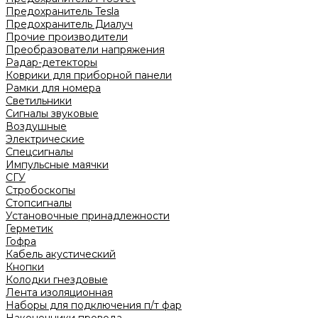
Предохранитель Tesla
Предохранитель Диалуч
Прочие производители
Преобразователи напряжения
Радар-детекторы
Коврики для приборной панели
Рамки для номера
Светильники
Сигналы звуковые
Воздушные
Электрические
Спецсигналы
Импульсные маячки
СГУ
Стробоскопы
Стопсигналы
Установочные принадлежности
Герметик
Гофра
Кабель акустический
Кнопки
Колодки гнездовые
Лента изоляционная
Наборы для подключения п/т фар