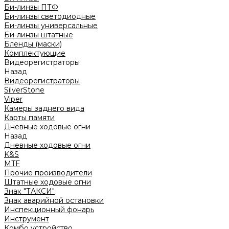
Би-линзы ПТФ
Би-линзы светодиодные
Би-линзы универсальные
Би-линзы штатные
Бленды (маски)
Комплектующие
Видеорегистраторы
Назад
Видеорегистраторы
SilverStone
Viper
Камеры заднего вида
Карты памяти
Дневные ходовые огни
Назад
Дневные ходовые огни
K&S
MTF
Прочие производители
Штатные ходовые огни
Знак "ТАКСИ"
Знак аварийной остановки
Инспекционный фонарь
Инструмент
Комбо устройство