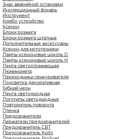
Знак аварийной остановки
Инспекционный фонарь
Инструмент
Комбо устройство
Ксенон
Блоки розжига
Блоки розжига штатные
Дополнительные аксессуары
Ксенон для мототехники
Лампы ксеноновые цоколь D
Лампы ксеноновые цоколь H
Лента светоотражающая
Люминометр
Переходники прикуривателя
Подсветка декоративная
Гибкий неон
Лента светодиодная
Логотипы светодиодные
Повторитель поворота
Пленка
Предохранители
Держатели предохранителей
Предохранитель CBT
Предохранитель Koito
Предохранитель ProSvet