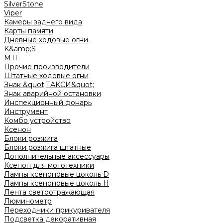
SilverStone
Viper
Камеры заднего вида
Карты памяти
Дневные ходовые огни
K&amp;S
MTF
Прочие производители
Штатные ходовые огни
Знак &quot;ТАКСИ&quot;
Знак аварийной остановки
Инспекционный фонарь
Инструмент
Комбо устройство
Ксенон
Блоки розжига
Блоки розжига штатные
Дополнительные аксессуары
Ксенон для мототехники
Лампы ксеноновые цоколь D
Лампы ксеноновые цоколь H
Лента светоотражающая
Люминометр
Переходники прикуривателя
Подсветка декоративная