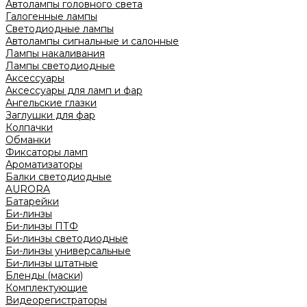
Автолампы головного света
Галогенные лампы
Светодиодные лампы
Автолампы сигнальные и салонные
Лампы накаливания
Лампы светодиодные
Аксессуары
Аксессуары для ламп и фар
Ангельские глазки
Заглушки для фар
Колпачки
Обманки
Фиксаторы ламп
Ароматизаторы
Балки светодиодные
AURORA
Батарейки
Би-линзы
Би-линзы ПТФ
Би-линзы светодиодные
Би-линзы универсальные
Би-линзы штатные
Бленды (маски)
Комплектующие
Видеорегистраторы