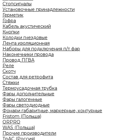
Стопсигналы
Установочные принадлежности
Герметик
Гофра
Кабель акустический
Кнопки
Колодки гнездовые
Лента изоляционная
Наборы для подключения п/т фар
Наконечники провода
Провод ПГВА
Реле
Скотч
Состав для ретрофита
Стяжки
Термоусадочная трубка
Фары дополнительные
Фары галогенные
Фары светодиодные
Фонари габаритные, маркерные, контурные
Fristom (Польша)
ORPRO
WAS (Польша)
Прочие производители
ТрАС (Россия)