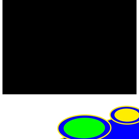
FRISTOM (Польша)
MTF
ORPRO
WAS (Польша)
РОССИЯ
Фонарь освещения номерного знака
Штатные фары и фонари
Щетки стеклоочистителя
Сервис
Акции
Компания
Отзывы
Политика конфиденциальности
Контакты
Помощь
Условия оплаты
Условия доставки