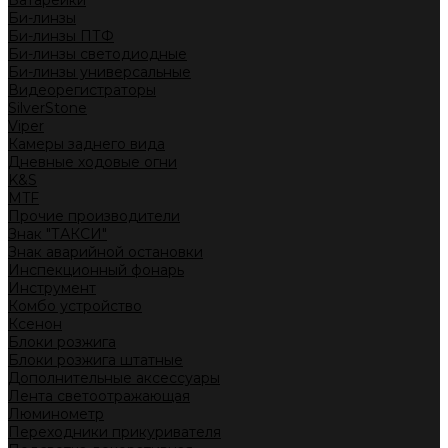
Батарейки
Би-линзы
Би-линзы ПТФ
Би-линзы светодиодные
Би-линзы универсальные
Видеорегистраторы
SilverStone
Viper
Камеры заднего вида
Дневные ходовые огни
K&S
MTF
Прочие производители
Знак "ТАКСИ"
Знак аварийной остановки
Инспекционный фонарь
Инструмент
Комбо устройство
Ксенон
Блоки розжига
Блоки розжига штатные
Дополнительные аксессуары
Лента светоотражающая
Люминометр
Переходники прикуривателя