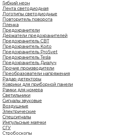
Гибкий неон
Лента светодиодная
Логотипы светодиодные
Повторитель поворота
Пленка
Предохранители
Держатели предохранителей
Предохранитель CBT
Предохранитель Koito
Предохранитель ProSvet
Предохранитель Tesla
Предохранитель Диалуч
Прочие производители
Преобразователи напряжения
Радар-детекторы
Коврики для приборной панели
Рамки для номера
Светильники
Сигналы звуковые
Воздушные
Электрические
Спецсигналы
Импульсные маячки
СГУ
Стробоскопы