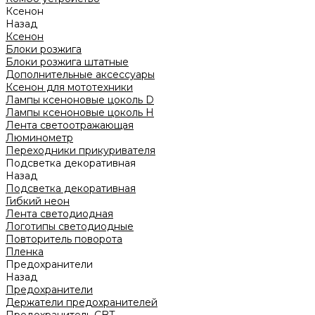
Ксенон
Назад
Ксенон
Блоки розжига
Блоки розжига штатные
Дополнительные аксессуары
Ксенон для мототехники
Лампы ксеноновые цоколь D
Лампы ксеноновые цоколь H
Лента светоотражающая
Люминометр
Переходники прикуривателя
Подсветка декоративная
Назад
Подсветка декоративная
Гибкий неон
Лента светодиодная
Логотипы светодиодные
Повторитель поворота
Пленка
Предохранители
Назад
Предохранители
Держатели предохранителей