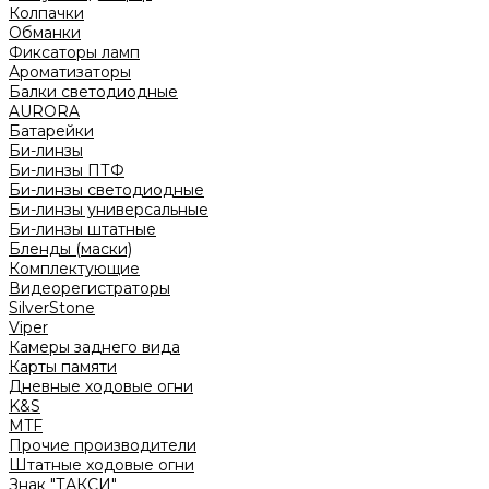
Колпачки
Обманки
Фиксаторы ламп
Ароматизаторы
Балки светодиодные
AURORA
Батарейки
Би-линзы
Би-линзы ПТФ
Би-линзы светодиодные
Би-линзы универсальные
Би-линзы штатные
Бленды (маски)
Комплектующие
Видеорегистраторы
SilverStone
Viper
Камеры заднего вида
Карты памяти
Дневные ходовые огни
K&S
MTF
Прочие производители
Штатные ходовые огни
Знак "ТАКСИ"