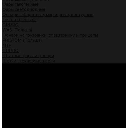
Фары галогенные
Фары светодиодные
Фонари габаритные, маркерные, контурные
Fristom (Польша)
ORPRO
WAS (Польша)
Фонари на грузовики, спецтехнику и прицепы
FRISTOM (Польша)
MTF
ORPRO
Штатные фары и фонари
Щетки стеклоочистителя
Сервис
Акции
Компания
Отзывы
Политика конфиденциальности
Контакты
Помощь
Условия оплаты
Условия доставки
...
Каталог товаров
Автолампы головного света
Галогенные лампы