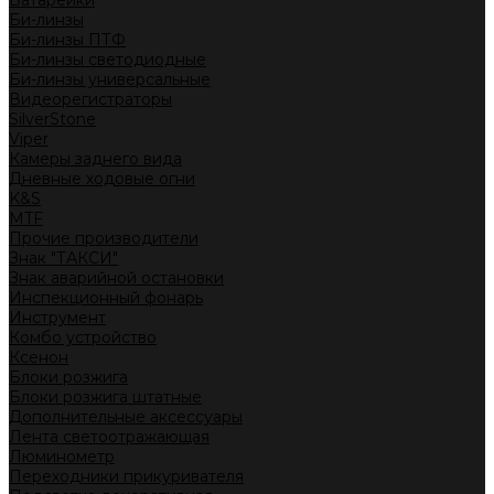
Батарейки
Би-линзы
Би-линзы ПТФ
Би-линзы светодиодные
Би-линзы универсальные
Видеорегистраторы
SilverStone
Viper
Камеры заднего вида
Дневные ходовые огни
K&S
MTF
Прочие производители
Знак "ТАКСИ"
Знак аварийной остановки
Инспекционный фонарь
Инструмент
Комбо устройство
Ксенон
Блоки розжига
Блоки розжига штатные
Дополнительные аксессуары
Лента светоотражающая
Люминометр
Переходники прикуривателя