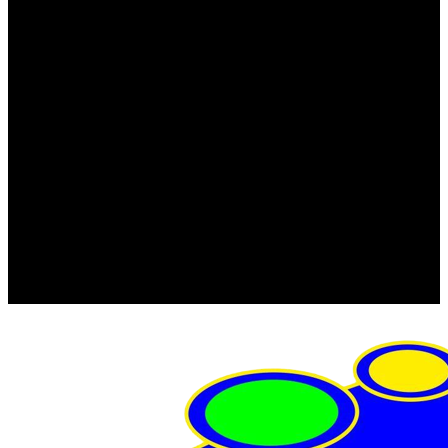
FRISTOM (Польша)
MTF
ORPRO
WAS (Польша)
РОССИЯ
Фонарь освещения номерного знака
Штатные фары и фонари
Щетки стеклоочистителя
Сервис
Акции
Компания
Отзывы
Политика конфиденциальности
Контакты
Помощь
Условия оплаты
Условия доставки