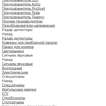
Предохранитель CBT
Предохранитель Koito
Предохранитель ProSvet
Предохранитель Tesla
Предохранитель Диалуч
Прочие производители
Преобразователи напряжения
Радар-детекторы
Назад
Радар-детекторы
Коврики для приборной панели
Рамки для номера
Светильники
Сигналы звуковые
Назад
Сигналы звуковые
Воздушные
Электрические
Спецсигналы
Назад
Спецсигналы
Импульсные маячки
СГУ
Стробоскопы
Стопсигналы