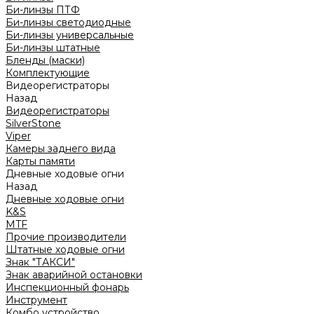
Би-линзы ПТФ
Би-линзы светодиодные
Би-линзы универсальные
Би-линзы штатные
Бленды (маски)
Комплектующие
Видеорегистраторы
Назад
Видеорегистраторы
SilverStone
Viper
Камеры заднего вида
Карты памяти
Дневные ходовые огни
Назад
Дневные ходовые огни
K&S
MTF
Прочие производители
Штатные ходовые огни
Знак "ТАКСИ"
Знак аварийной остановки
Инспекционный фонарь
Инструмент
Комбо устройство