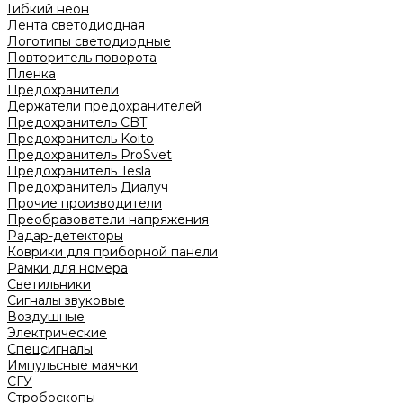
Гибкий неон
Лента светодиодная
Логотипы светодиодные
Повторитель поворота
Пленка
Предохранители
Держатели предохранителей
Предохранитель CBT
Предохранитель Koito
Предохранитель ProSvet
Предохранитель Tesla
Предохранитель Диалуч
Прочие производители
Преобразователи напряжения
Радар-детекторы
Коврики для приборной панели
Рамки для номера
Светильники
Сигналы звуковые
Воздушные
Электрические
Спецсигналы
Импульсные маячки
СГУ
Стробоскопы