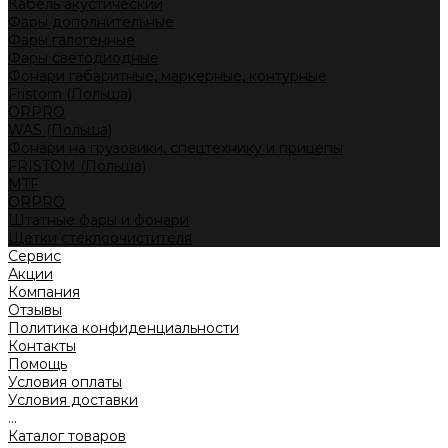
Кабель акустический
Фары дополнительные
Фары галогенные
Фары светодиодные
Фонари габаритные, маркерные, контурные
Fristom (Польша)
ORPRO
WAS (Польша)
Фонари на грузовики, спецтехнику и прицепы
FRISTOM (Польша)
MTF
ORPRO
Штатные фары и фонари
Щетки стеклоочистителя
Сервис
Акции
Компания
Отзывы
Политика конфиденциальности
Контакты
Помощь
Условия оплаты
Условия доставки
...
Каталог товаров