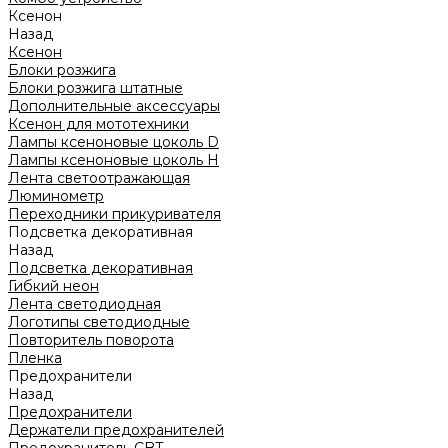
Ксенон
Назад
Ксенон
Блоки розжига
Блоки розжига штатные
Дополнительные аксессуары
Ксенон для мототехники
Лампы ксеноновые цоколь D
Лампы ксеноновые цоколь H
Лента светоотражающая
Люминометр
Переходники прикуривателя
Подсветка декоративная
Назад
Подсветка декоративная
Гибкий неон
Лента светодиодная
Логотипы светодиодные
Повторитель поворота
Пленка
Предохранители
Назад
Предохранители
Держатели предохранителей