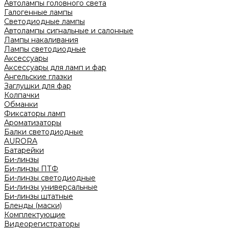
Автолампы головного света
Галогенные лампы
Светодиодные лампы
Автолампы сигнальные и салонные
Лампы накаливания
Лампы светодиодные
Аксессуары
Аксессуары для ламп и фар
Ангельские глазки
Заглушки для фар
Колпачки
Обманки
Фиксаторы ламп
Ароматизаторы
Балки светодиодные
AURORA
Батарейки
Би-линзы
Би-линзы ПТФ
Би-линзы светодиодные
Би-линзы универсальные
Би-линзы штатные
Бленды (маски)
Комплектующие
Видеорегистраторы