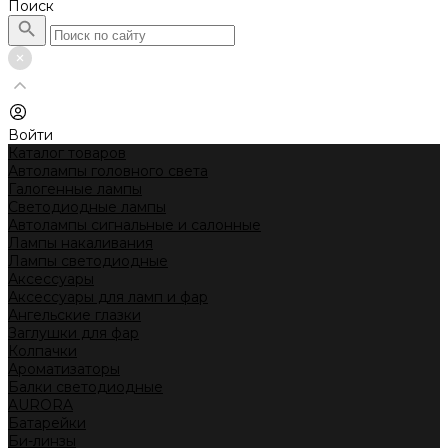
Поиск
Войти
Каталог товаров
Автолампы головного света
Галогенные лампы
Светодиодные лампы
Автолампы сигнальные и салонные
Лампы накаливания
Лампы светодиодные
Аксессуары
Аксессуары для ламп и фар
Ангельские глазки
Заглушки для фар
Колпачки
Ароматизаторы
Балки светодиодные
AURORA
Батарейки
Би-линзы