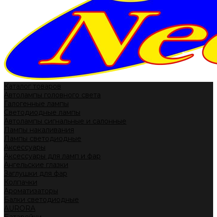
Каталог товаров
Автолампы головного света
Галогенные лампы
Светодиодные лампы
Автолампы сигнальные и салонные
Лампы накаливания
Лампы светодиодные
Аксессуары
Аксессуары для ламп и фар
Ангельские глазки
Заглушки для фар
Колпачки
Ароматизаторы
Балки светодиодные
AURORA