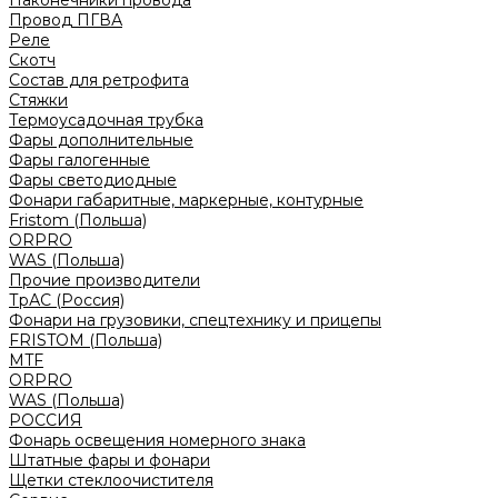
Наконечники провода
Провод ПГВА
Реле
Скотч
Состав для ретрофита
Стяжки
Термоусадочная трубка
Фары дополнительные
Фары галогенные
Фары светодиодные
Фонари габаритные, маркерные, контурные
Fristom (Польша)
ORPRO
WAS (Польша)
Прочие производители
ТрАС (Россия)
Фонари на грузовики, спецтехнику и прицепы
FRISTOM (Польша)
MTF
ORPRO
WAS (Польша)
РОССИЯ
Фонарь освещения номерного знака
Штатные фары и фонари
Щетки стеклоочистителя