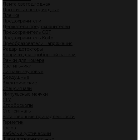
Лента светодиодная
Логотипы светодиодные
Пленка
Предохранители
Держатели предохранителей
Предохранитель CBT
Предохранитель Koito
Преобразователи напряжения
Радар-детекторы
Коврики для приборной панели
Рамки для номера
Светильники
Сигналы звуковые
Воздушные
Электрические
Спецсигналы
Импульсные маячки
СГУ
Стробоскопы
Стопсигналы
Установочные принадлежности
Герметик
Гофра
Кабель акустический
Фары дополнительные