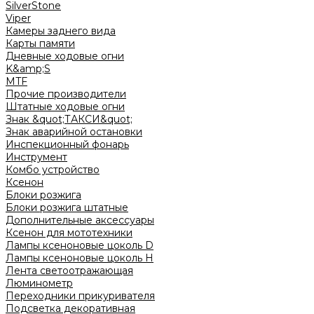
SilverStone
Viper
Камеры заднего вида
Карты памяти
Дневные ходовые огни
K&amp;S
MTF
Прочие производители
Штатные ходовые огни
Знак &quot;ТАКСИ&quot;
Знак аварийной остановки
Инспекционный фонарь
Инструмент
Комбо устройство
Ксенон
Блоки розжига
Блоки розжига штатные
Дополнительные аксессуары
Ксенон для мототехники
Лампы ксеноновые цоколь D
Лампы ксеноновые цоколь H
Лента светоотражающая
Люминометр
Переходники прикуривателя
Подсветка декоративная