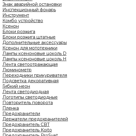
Знак аварийной остановки
Инспекционный фонарь
Инструмент
Комбо устройство
Ксенон
Блоки розжига
Блоки розжига штатные
Дополнительные аксессуары
Ксенон для мототехники
Лампы ксеноновые цоколь D
Лампы ксеноновые цоколь H
Лента светоотражающая
Люминометр
Переходники прикуривателя
Подсветка декоративная
Гибкий неон
Лента светодиодная
Логотипы светодиодные
Повторитель поворота
Пленка
Предохранители
Держатели предохранителей
Предохранитель CBT
Предохранитель Koito
Предохранитель ProSvet