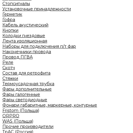
Стопсигналы
Установочные принадлежности
Герметик
Гофра
Кабель акустический
Кнопки
Колодки гнездовые
Лента изоляционная
Наборы для подключения п/т фар
Наконечники провода
Провод ПГВА
Реле
Скотч
Состав для ретрофита
Стяжки
Термоусадочная трубка
Фары дополнительные
Фары галогенные
Фары светодиодные
Фонари габаритные, маркерные, контурные
Fristom (Польша)
ORPRO
WAS (Польша)
Прочие производители
ТрАС (Россия)