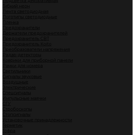
Подсветка декоративная
Гибкий неон
Лента светодиодная
Логотипы светодиодные
Пленка
Предохранители
Держатели предохранителей
Предохранитель CBT
Предохранитель Koito
Преобразователи напряжения
Радар-детекторы
Коврики для приборной панели
Рамки для номера
Светильники
Сигналы звуковые
Воздушные
Электрические
Спецсигналы
Импульсные маячки
СГУ
Стробоскопы
Стопсигналы
Установочные принадлежности
Герметик
Гофра