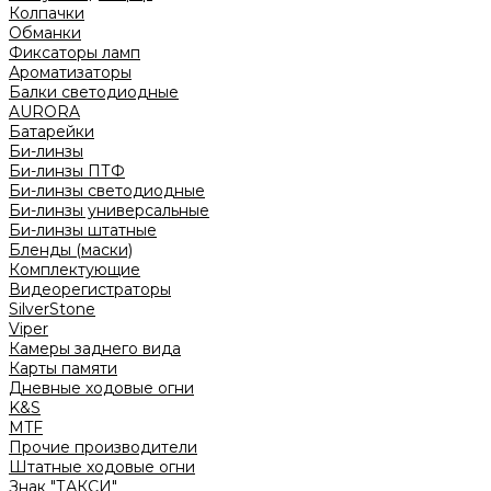
Колпачки
Обманки
Фиксаторы ламп
Ароматизаторы
Балки светодиодные
AURORA
Батарейки
Би-линзы
Би-линзы ПТФ
Би-линзы светодиодные
Би-линзы универсальные
Би-линзы штатные
Бленды (маски)
Комплектующие
Видеорегистраторы
SilverStone
Viper
Камеры заднего вида
Карты памяти
Дневные ходовые огни
K&S
MTF
Прочие производители
Штатные ходовые огни
Знак "ТАКСИ"