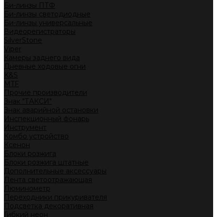
Би-линзы ПТФ
Би-линзы светодиодные
Би-линзы универсальные
Видеорегистраторы
SilverStone
Viper
Камеры заднего вида
Дневные ходовые огни
K&S
MTF
Прочие производители
Знак "ТАКСИ"
Знак аварийной остановки
Инспекционный фонарь
Инструмент
Комбо устройство
Ксенон
Блоки розжига
Блоки розжига штатные
Дополнительные аксессуары
Лента светоотражающая
Люминометр
Переходники прикуривателя
Подсветка декоративная
Гибкий неон