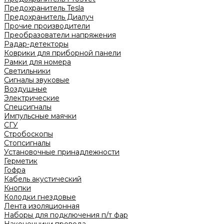
Предохранитель Tesla
Предохранитель Диалуч
Прочие производители
Преобразователи напряжения
Радар-детекторы
Коврики для приборной панели
Рамки для номера
Светильники
Сигналы звуковые
Воздушные
Электрические
Спецсигналы
Импульсные маячки
СГУ
Стробоскопы
Стопсигналы
Установочные принадлежности
Герметик
Гофра
Кабель акустический
Кнопки
Колодки гнездовые
Лента изоляционная
Наборы для подключения п/т фар