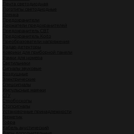
Лента светодиодная
Логотипы светодиодные
Пленка
Предохранители
Держатели предохранителей
Предохранитель CBT
Предохранитель Koito
Преобразователи напряжения
Радар-детекторы
Коврики для приборной панели
Рамки для номера
Светильники
Сигналы звуковые
Воздушные
Электрические
Спецсигналы
Импульсные маячки
СГУ
Стробоскопы
Стопсигналы
Установочные принадлежности
Герметик
Гофра
Кабель акустический
Фары дополнительные