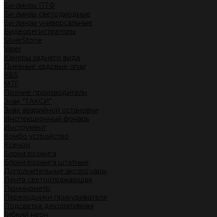
Би-линзы ПТФ
Би-линзы светодиодные
Би-линзы универсальные
Видеорегистраторы
SilverStone
Viper
Камеры заднего вида
Дневные ходовые огни
K&S
MTF
Прочие производители
Знак "ТАКСИ"
Знак аварийной остановки
Инспекционный фонарь
Инструмент
Комбо устройство
Ксенон
Блоки розжига
Блоки розжига штатные
Дополнительные аксессуары
Лента светоотражающая
Люминометр
Переходники прикуривателя
Подсветка декоративная
Гибкий неон