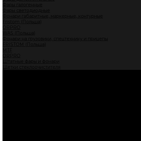
Фары галогенные
Фары светодиодные
Фонари габаритные, маркерные, контурные
Fristom (Польша)
ORPRO
WAS (Польша)
Фонари на грузовики, спецтехнику и прицепы
FRISTOM (Польша)
MTF
ORPRO
Штатные фары и фонари
Щетки стеклоочистителя
Сервис
Акции
Компания
Отзывы
Политика конфиденциальности
Контакты
Помощь
Условия оплаты
Условия доставки
...
Каталог товаров
Автолампы головного света
Галогенные лампы