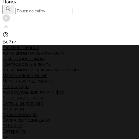
Поиск
Войти
Каталог товаров
Автолампы головного света
Галогенные лампы
Светодиодные лампы
Автолампы сигнальные и салонные
Лампы накаливания
Лампы светодиодные
Аксессуары
Аксессуары для ламп и фар
Ангельские глазки
Заглушки для фар
Колпачки
Ароматизаторы
Балки светодиодные
AURORA
Батарейки
Би-линзы