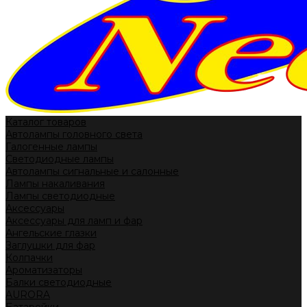
Каталог товаров
Автолампы головного света
Галогенные лампы
Светодиодные лампы
Автолампы сигнальные и салонные
Лампы накаливания
Лампы светодиодные
Аксессуары
Аксессуары для ламп и фар
Ангельские глазки
Заглушки для фар
Колпачки
Ароматизаторы
Балки светодиодные
AURORA