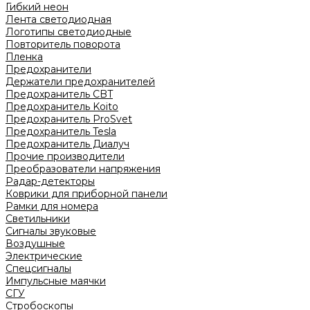
Гибкий неон
Лента светодиодная
Логотипы светодиодные
Повторитель поворота
Пленка
Предохранители
Держатели предохранителей
Предохранитель CBT
Предохранитель Koito
Предохранитель ProSvet
Предохранитель Tesla
Предохранитель Диалуч
Прочие производители
Преобразователи напряжения
Радар-детекторы
Коврики для приборной панели
Рамки для номера
Светильники
Сигналы звуковые
Воздушные
Электрические
Спецсигналы
Импульсные маячки
СГУ
Стробоскопы