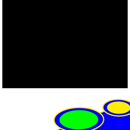
FRISTOM (Польша)
MTF
ORPRO
WAS (Польша)
РОССИЯ
Фонарь освещения номерного знака
Штатные фары и фонари
Щетки стеклоочистителя
Сервис
Акции
Компания
Отзывы
Политика конфиденциальности
Контакты
Помощь
Условия оплаты
Условия доставки