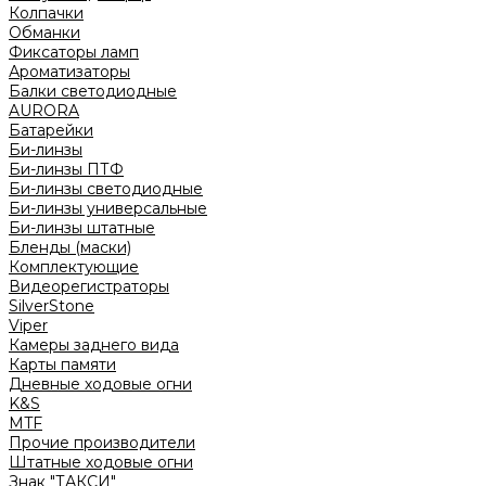
Колпачки
Обманки
Фиксаторы ламп
Ароматизаторы
Балки светодиодные
AURORA
Батарейки
Би-линзы
Би-линзы ПТФ
Би-линзы светодиодные
Би-линзы универсальные
Би-линзы штатные
Бленды (маски)
Комплектующие
Видеорегистраторы
SilverStone
Viper
Камеры заднего вида
Карты памяти
Дневные ходовые огни
K&S
MTF
Прочие производители
Штатные ходовые огни
Знак "ТАКСИ"