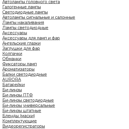
Автолампы головного света
Галогенные лампы
Светодиодные лампы
Автолампы сигнальные и салонные
Лампы накаливания
Лампы светодиодные
Аксессуары
Аксессуары для ламп и фар
Ангельские глазки
Заглушки для фар
Колпачки
Обманки
Фиксаторы ламп
Ароматизаторы
Балки светодиодные
AURORA
Батарейки
Би-линзы
Би-линзы ПТФ
Би-линзы светодиодные
Би-линзы универсальные
Би-линзы штатные
Бленды (маски)
Комплектующие
Видеорегистраторы