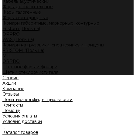
Кабель акустический
Фары дополнительные
Фары галогенные
Фары светодиодные
Фонари габаритные, маркерные, контурные
Fristom (Польша)
ORPRO
WAS (Польша)
Фонари на грузовики, спецтехнику и прицепы
FRISTOM (Польша)
MTF
ORPRO
Штатные фары и фонари
Щетки стеклоочистителя
Сервис
Акции
Компания
Отзывы
Политика конфиденциальности
Контакты
Помощь
Условия оплаты
Условия доставки
...
Каталог товаров