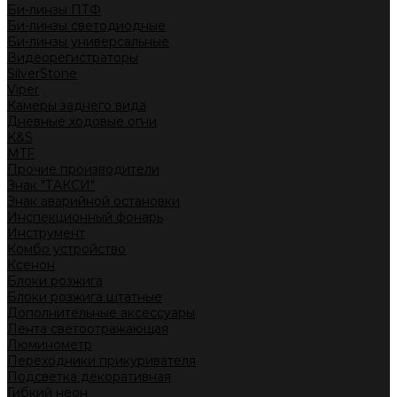
Би-линзы ПТФ
Би-линзы светодиодные
Би-линзы универсальные
Видеорегистраторы
SilverStone
Viper
Камеры заднего вида
Дневные ходовые огни
K&S
MTF
Прочие производители
Знак "ТАКСИ"
Знак аварийной остановки
Инспекционный фонарь
Инструмент
Комбо устройство
Ксенон
Блоки розжига
Блоки розжига штатные
Дополнительные аксессуары
Лента светоотражающая
Люминометр
Переходники прикуривателя
Подсветка декоративная
Гибкий неон