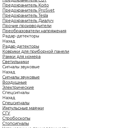
Предохранитель CBT
Предохранитель Koito
Предохранитель ProSvet
Предохранитель Tesla
Предохранитель Диалуч
Прочие производители
Преобразователи напряжения
Радар-детекторы
Назад
Радар-детекторы
Коврики для приборной панели
Рамки для номера
Светильники
Сигналы звуковые
Назад
Сигналы звуковые
Воздушные
Электрические
Спецсигналы
Назад
Спецсигналы
Импульсные маячки
СГУ
Стробоскопы
Стопсигналы