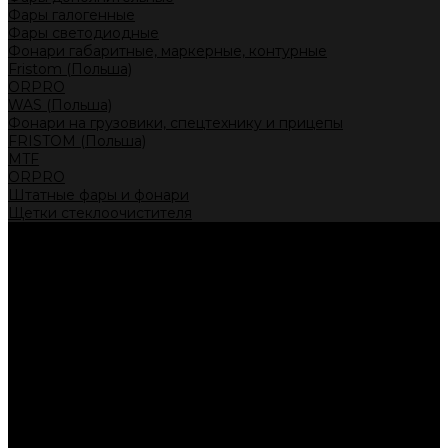
Фары галогенные
Фары светодиодные
Фонари габаритные, маркерные, контурные
Fristom (Польша)
ORPRO
WAS (Польша)
Фонари на грузовики, спецтехнику и прицепы
FRISTOM (Польша)
MTF
ORPRO
Штатные фары и фонари
Щетки стеклоочистителя
Сервис
Акции
Компания
Отзывы
Политика конфиденциальности
Контакты
Помощь
Условия оплаты
Условия доставки
...
Каталог товаров
Автолампы головного света
Галогенные лампы