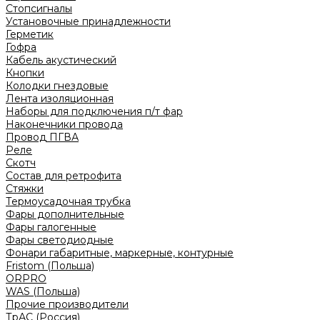
Стопсигналы
Установочные принадлежности
Герметик
Гофра
Кабель акустический
Кнопки
Колодки гнездовые
Лента изоляционная
Наборы для подключения п/т фар
Наконечники провода
Провод ПГВА
Реле
Скотч
Состав для ретрофита
Стяжки
Термоусадочная трубка
Фары дополнительные
Фары галогенные
Фары светодиодные
Фонари габаритные, маркерные, контурные
Fristom (Польша)
ORPRO
WAS (Польша)
Прочие производители
ТрАС (Россия)