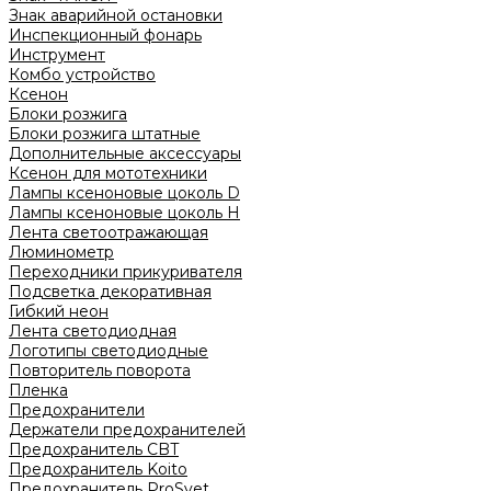
Знак аварийной остановки
Инспекционный фонарь
Инструмент
Комбо устройство
Ксенон
Блоки розжига
Блоки розжига штатные
Дополнительные аксессуары
Ксенон для мототехники
Лампы ксеноновые цоколь D
Лампы ксеноновые цоколь H
Лента светоотражающая
Люминометр
Переходники прикуривателя
Подсветка декоративная
Гибкий неон
Лента светодиодная
Логотипы светодиодные
Повторитель поворота
Пленка
Предохранители
Держатели предохранителей
Предохранитель CBT
Предохранитель Koito
Предохранитель ProSvet