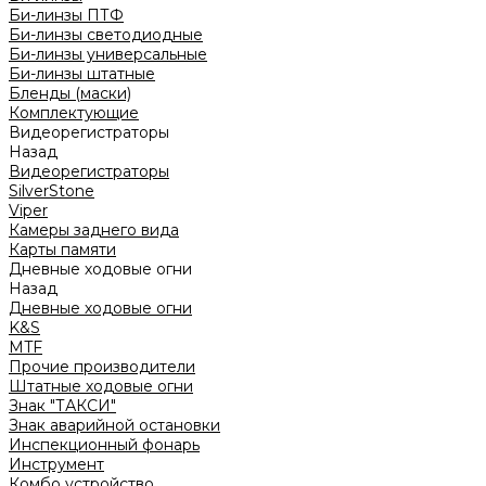
Би-линзы ПТФ
Би-линзы светодиодные
Би-линзы универсальные
Би-линзы штатные
Бленды (маски)
Комплектующие
Видеорегистраторы
Назад
Видеорегистраторы
SilverStone
Viper
Камеры заднего вида
Карты памяти
Дневные ходовые огни
Назад
Дневные ходовые огни
K&S
MTF
Прочие производители
Штатные ходовые огни
Знак "ТАКСИ"
Знак аварийной остановки
Инспекционный фонарь
Инструмент
Комбо устройство