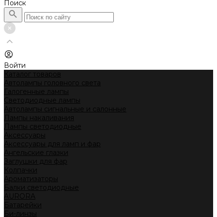
Поиск
Войти
Каталог товаров
Автолампы головного света
Галогенные лампы
Светодиодные лампы
Автолампы сигнальные и салонные
Лампы накаливания
Лампы светодиодные
Аксессуары
Аксессуары для ламп и фар
Ангельские глазки
Заглушки для фар
Колпачки
Ароматизаторы
Балки светодиодные
AURORA
Батарейки
Би-линзы