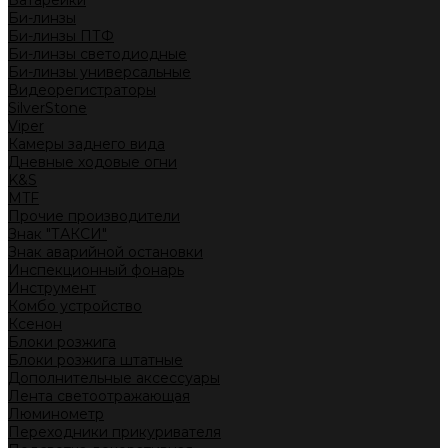
Батарейки
Би-линзы
Би-линзы ПТФ
Би-линзы светодиодные
Би-линзы универсальные
Видеорегистраторы
SilverStone
Viper
Камеры заднего вида
Дневные ходовые огни
K&S
MTF
Прочие производители
Знак "ТАКСИ"
Знак аварийной остановки
Инспекционный фонарь
Инструмент
Комбо устройство
Ксенон
Блоки розжига
Блоки розжига штатные
Дополнительные аксессуары
Лента светоотражающая
Люминометр
Переходники прикуривателя