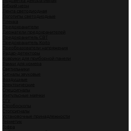
Подсветка декоративная
Гибкий неон
Лента светодиодная
Логотипы светодиодные
Пленка
Предохранители
Держатели предохранителей
Предохранитель CBT
Предохранитель Koito
Преобразователи напряжения
Радар-детекторы
Коврики для приборной панели
Рамки для номера
Светильники
Сигналы звуковые
Воздушные
Электрические
Спецсигналы
Импульсные маячки
СГУ
Стробоскопы
Стопсигналы
Установочные принадлежности
Герметик
Гофра