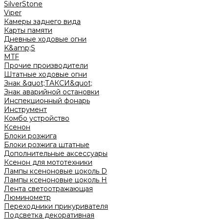
SilverStone
Viper
Камеры заднего вида
Карты памяти
Дневные ходовые огни
K&amp;S
MTF
Прочие производители
Штатные ходовые огни
Знак &quot;ТАКСИ&quot;
Знак аварийной остановки
Инспекционный фонарь
Инструмент
Комбо устройство
Ксенон
Блоки розжига
Блоки розжига штатные
Дополнительные аксессуары
Ксенон для мототехники
Лампы ксеноновые цоколь D
Лампы ксеноновые цоколь H
Лента светоотражающая
Люминометр
Переходники прикуривателя
Подсветка декоративная