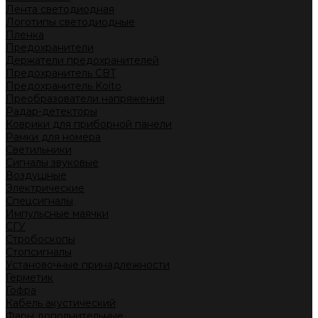
Лента светодиодная
Логотипы светодиодные
Пленка
Предохранители
Держатели предохранителей
Предохранитель CBT
Предохранитель Koito
Преобразователи напряжения
Радар-детекторы
Коврики для приборной панели
Рамки для номера
Светильники
Сигналы звуковые
Воздушные
Электрические
Спецсигналы
Импульсные маячки
СГУ
Стробоскопы
Стопсигналы
Установочные принадлежности
Герметик
Гофра
Кабель акустический
Фары дополнительные