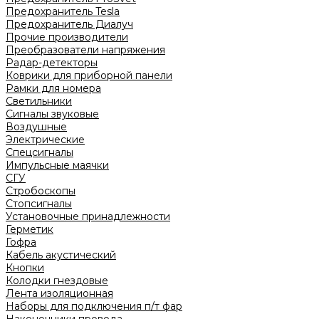
Предохранитель Tesla
Предохранитель Диалуч
Прочие производители
Преобразователи напряжения
Радар-детекторы
Коврики для приборной панели
Рамки для номера
Светильники
Сигналы звуковые
Воздушные
Электрические
Спецсигналы
Импульсные маячки
СГУ
Стробоскопы
Стопсигналы
Установочные принадлежности
Герметик
Гофра
Кабель акустический
Кнопки
Колодки гнездовые
Лента изоляционная
Наборы для подключения п/т фар