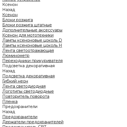
Ксенон
Назад
Ксенон
Блоки розжига
Блоки розжига штатные
Дополнительные аксессуары
Ксенон для мототехники
Лампы ксеноновые цоколь D
Лампы ксеноновые цоколь H
Лента светоотражающая
Люминометр
Переходники прикуривателя
Подсветка декоративная
Назад
Подсветка декоративная
Гибкий неон
Лента светодиодная
Логотипы светодиодные
Повторитель поворота
Пленка
Предохранители
Назад
Предохранители
Держатели предохранителей