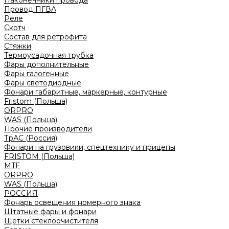
Наконечники провода
Провод ПГВА
Реле
Скотч
Состав для ретрофита
Стяжки
Термоусадочная трубка
Фары дополнительные
Фары галогенные
Фары светодиодные
Фонари габаритные, маркерные, контурные
Fristom (Польша)
ORPRO
WAS (Польша)
Прочие производители
ТрАС (Россия)
Фонари на грузовики, спецтехнику и прицепы
FRISTOM (Польша)
MTF
ORPRO
WAS (Польша)
РОССИЯ
Фонарь освещения номерного знака
Штатные фары и фонари
Щетки стеклоочистителя