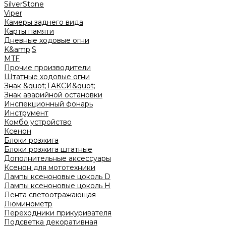
SilverStone
Viper
Камеры заднего вида
Карты памяти
Дневные ходовые огни
K&amp;S
MTF
Прочие производители
Штатные ходовые огни
Знак &quot;ТАКСИ&quot;
Знак аварийной остановки
Инспекционный фонарь
Инструмент
Комбо устройство
Ксенон
Блоки розжига
Блоки розжига штатные
Дополнительные аксессуары
Ксенон для мототехники
Лампы ксеноновые цоколь D
Лампы ксеноновые цоколь H
Лента светоотражающая
Люминометр
Переходники прикуривателя
Подсветка декоративная