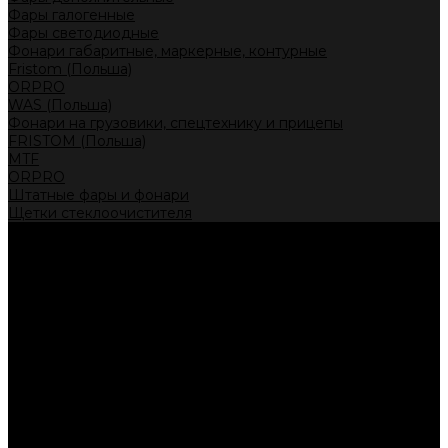
Фары галогенные
Фары светодиодные
Фонари габаритные, маркерные, контурные
Fristom (Польша)
ORPRO
WAS (Польша)
Фонари на грузовики, спецтехнику и прицепы
FRISTOM (Польша)
MTF
ORPRO
Штатные фары и фонари
Щетки стеклоочистителя
Сервис
Акции
Компания
Отзывы
Политика конфиденциальности
Контакты
Помощь
Условия оплаты
Условия доставки
...
Каталог товаров
Автолампы головного света
Галогенные лампы