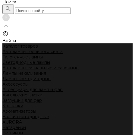
Поиск
Войти
Каталог товаров
Автолампы головного света
Галогенные лампы
Светодиодные лампы
Автолампы сигнальные и салонные
Лампы накаливания
Лампы светодиодные
Аксессуары
Аксессуары для ламп и фар
Ангельские глазки
Заглушки для фар
Колпачки
Ароматизаторы
Балки светодиодные
AURORA
Батарейки
Би-линзы