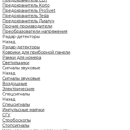
Предохранитель CBT
Предохранитель Koito
Предохранитель ProSvet
Предохранитель Tesla
Предохранитель Диалуч
Прочие производители
Преобразователи напряжения
Радар-детекторы
Назад
Радар-детекторы
Коврики для приборной панели
Рамки для номера
Светильники
Сигналы звуковые
Назад
Сигналы звуковые
Воздушные
Электрические
Спецсигналы
Назад
Спецсигналы
Импульсные маячки
СГУ
Стробоскопы
Стопсигналы