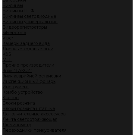
Батарейки
Би-линзы
Би-линзы ПТФ
Би-линзы светодиодные
Би-линзы универсальные
Видеорегистраторы
SilverStone
Viper
Камеры заднего вида
Дневные ходовые огни
K&S
MTF
Прочие производители
Знак "ТАКСИ"
Знак аварийной остановки
Инспекционный фонарь
Инструмент
Комбо устройство
Ксенон
Блоки розжига
Блоки розжига штатные
Дополнительные аксессуары
Лента светоотражающая
Люминометр
Переходники прикуривателя