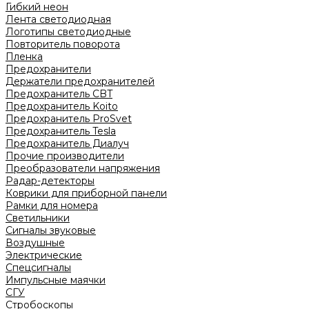
Гибкий неон
Лента светодиодная
Логотипы светодиодные
Повторитель поворота
Пленка
Предохранители
Держатели предохранителей
Предохранитель CBT
Предохранитель Koito
Предохранитель ProSvet
Предохранитель Tesla
Предохранитель Диалуч
Прочие производители
Преобразователи напряжения
Радар-детекторы
Коврики для приборной панели
Рамки для номера
Светильники
Сигналы звуковые
Воздушные
Электрические
Спецсигналы
Импульсные маячки
СГУ
Стробоскопы