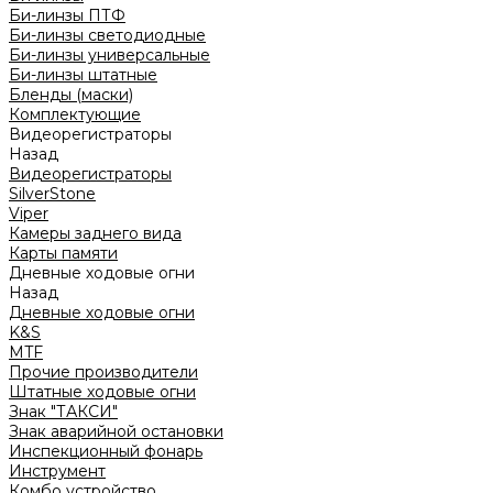
Би-линзы ПТФ
Би-линзы светодиодные
Би-линзы универсальные
Би-линзы штатные
Бленды (маски)
Комплектующие
Видеорегистраторы
Назад
Видеорегистраторы
SilverStone
Viper
Камеры заднего вида
Карты памяти
Дневные ходовые огни
Назад
Дневные ходовые огни
K&S
MTF
Прочие производители
Штатные ходовые огни
Знак "ТАКСИ"
Знак аварийной остановки
Инспекционный фонарь
Инструмент
Комбо устройство