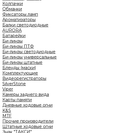
Колпачки
Обманки
Фиксаторы ламп
Ароматизаторы
Балки светодиодные
AURORA
Батарейки
Би-линзы
Би-линзы ПТФ
Би-линзы светодиодные
Би-линзы универсальные
Би-линзы штатные
Бленды (маски)
Комплектующие
Видеорегистраторы
SilverStone
Viper
Камеры заднего вида
Карты памяти
Дневные ходовые огни
K&S
MTF
Прочие производители
Штатные ходовые огни
Знак "ТАКСИ"