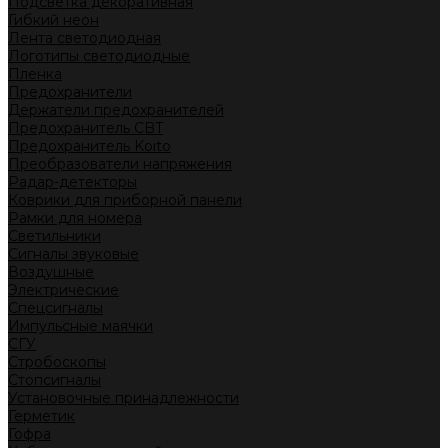
Подсветка декоративная
Гибкий неон
Лента светодиодная
Логотипы светодиодные
Пленка
Предохранители
Держатели предохранителей
Предохранитель CBT
Предохранитель Koito
Преобразователи напряжения
Радар-детекторы
Коврики для приборной панели
Рамки для номера
Светильники
Сигналы звуковые
Воздушные
Электрические
Спецсигналы
Импульсные маячки
СГУ
Стробоскопы
Стопсигналы
Установочные принадлежности
Герметик
Гофра