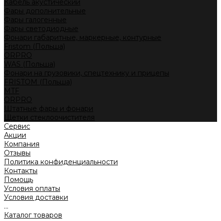
Кабель акустический
Фары дополнительные
Фары галогенные
Фары светодиодные
Фонари габаритные, маркерные, контурные
Fristom (Польша)
ORPRO
WAS (Польша)
Фонари на грузовики, спецтехнику и прицепы
FRISTOM (Польша)
MTF
ORPRO
Штатные фары и фонари
Щетки стеклоочистителя
Сервис
Акции
Компания
Отзывы
Политика конфиденциальности
Контакты
Помощь
Условия оплаты
Условия доставки
...
Каталог товаров