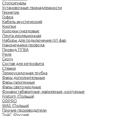
Стопсигналы
Установочные принадлежности
Герметик
Гофра
Кабель акустический
Кнопки
Колодки гнездовые
Лента изоляционная
Наборы для подключения п/т фар
Наконечники провода
Провод ПГВА
Реле
Скотч
Состав для ретрофита
Стяжки
Термоусадочная трубка
Фары дополнительные
Фары галогенные
Фары светодиодные
Фонари габаритные, маркерные, контурные
Fristom (Польша)
ORPRO
WAS (Польша)
Прочие производители
ТрАС (Россия)