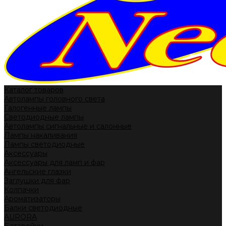
Каталог товаров
Автолампы головного света
Галогенные лампы
Светодиодные лампы
Автолампы сигнальные и салонные
Лампы накаливания
Лампы светодиодные
Аксессуары
Аксессуары для ламп и фар
Ангельские глазки
Заглушки для фар
Колпачки
Ароматизаторы
Балки светодиодные
AURORA