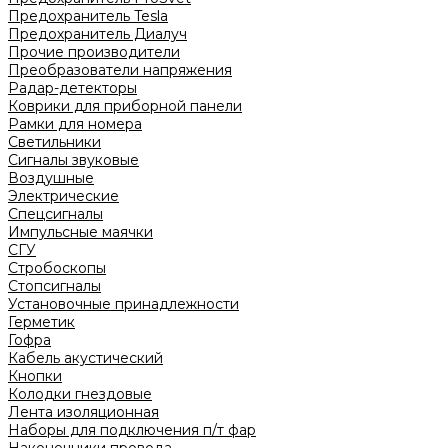
Предохранитель Tesla
Предохранитель Диалуч
Прочие производители
Преобразователи напряжения
Радар-детекторы
Коврики для приборной панели
Рамки для номера
Светильники
Сигналы звуковые
Воздушные
Электрические
Спецсигналы
Импульсные маячки
СГУ
Стробоскопы
Стопсигналы
Установочные принадлежности
Герметик
Гофра
Кабель акустический
Кнопки
Колодки гнездовые
Лента изоляционная
Наборы для подключения п/т фар