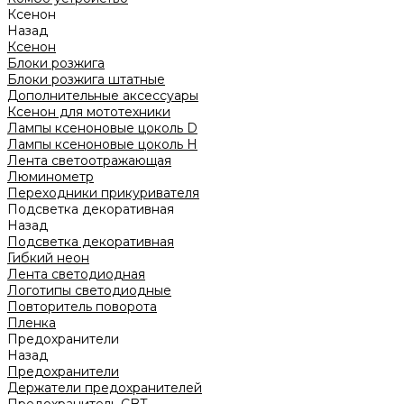
Ксенон
Назад
Ксенон
Блоки розжига
Блоки розжига штатные
Дополнительные аксессуары
Ксенон для мототехники
Лампы ксеноновые цоколь D
Лампы ксеноновые цоколь H
Лента светоотражающая
Люминометр
Переходники прикуривателя
Подсветка декоративная
Назад
Подсветка декоративная
Гибкий неон
Лента светодиодная
Логотипы светодиодные
Повторитель поворота
Пленка
Предохранители
Назад
Предохранители
Держатели предохранителей