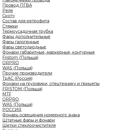
Наконечники провода
Провод ПГВА
Реле
Скотч
Состав для ретрофита
Стяжки
Термоусадочная трубка
Фары дополнительные
Фары галогенные
Фары светодиодные
Фонари габаритные, маркерные, контурные
Fristom (Польша)
ORPRO
WAS (Польша)
Прочие производители
ТрАС (Россия)
Фонари на грузовики, спецтехнику и прицепы
FRISTOM (Польша)
MTF
ORPRO
WAS (Польша)
РОССИЯ
Фонарь освещения номерного знака
Штатные фары и фонари
Щетки стеклоочистителя