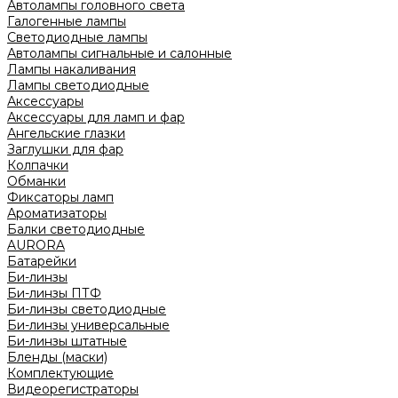
Автолампы головного света
Галогенные лампы
Светодиодные лампы
Автолампы сигнальные и салонные
Лампы накаливания
Лампы светодиодные
Аксессуары
Аксессуары для ламп и фар
Ангельские глазки
Заглушки для фар
Колпачки
Обманки
Фиксаторы ламп
Ароматизаторы
Балки светодиодные
AURORA
Батарейки
Би-линзы
Би-линзы ПТФ
Би-линзы светодиодные
Би-линзы универсальные
Би-линзы штатные
Бленды (маски)
Комплектующие
Видеорегистраторы