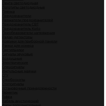
Лента светодиодная
Логотипы светодиодные
Пленка
Предохранители
Держатели предохранителей
Предохранитель CBT
Предохранитель Koito
Преобразователи напряжения
Радар-детекторы
Коврики для приборной панели
Рамки для номера
Светильники
Сигналы звуковые
Воздушные
Электрические
Спецсигналы
Импульсные маячки
СГУ
Стробоскопы
Стопсигналы
Установочные принадлежности
Герметик
Гофра
Кабель акустический
Фары дополнительные