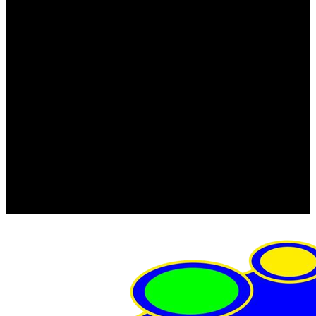
FRISTOM (Польша)
MTF
ORPRO
WAS (Польша)
РОССИЯ
Фонарь освещения номерного знака
Штатные фары и фонари
Щетки стеклоочистителя
Сервис
Акции
Компания
Отзывы
Политика конфиденциальности
Контакты
Помощь
Условия оплаты
Условия доставки