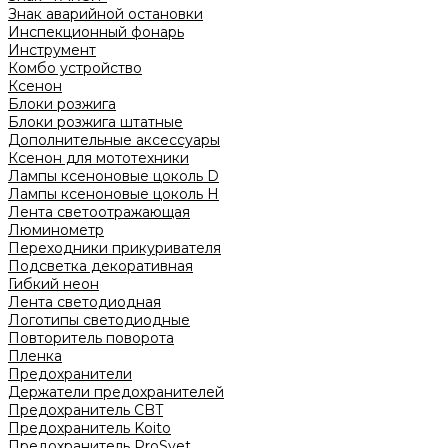
Знак аварийной остановки
Инспекционный фонарь
Инструмент
Комбо устройство
Ксенон
Блоки розжига
Блоки розжига штатные
Дополнительные аксессуары
Ксенон для мототехники
Лампы ксеноновые цоколь D
Лампы ксеноновые цоколь H
Лента светоотражающая
Люминометр
Переходники прикуривателя
Подсветка декоративная
Гибкий неон
Лента светодиодная
Логотипы светодиодные
Повторитель поворота
Пленка
Предохранители
Держатели предохранителей
Предохранитель CBT
Предохранитель Koito
Предохранитель ProSvet