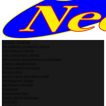
Каталог товаров
Автолампы головного света
Галогенные лампы
Светодиодные лампы
Автолампы сигнальные и салонные
Лампы накаливания
Лампы светодиодные
Аксессуары
Аксессуары для ламп и фар
Ангельские глазки
Заглушки для фар
Колпачки
Ароматизаторы
Балки светодиодные
AURORA