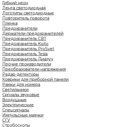
Гибкий неон
Лента светодиодная
Логотипы светодиодные
Повторитель поворота
Пленка
Предохранители
Держатели предохранителей
Предохранитель CBT
Предохранитель Koito
Предохранитель ProSvet
Предохранитель Tesla
Предохранитель Диалуч
Прочие производители
Преобразователи напряжения
Радар-детекторы
Коврики для приборной панели
Рамки для номера
Светильники
Сигналы звуковые
Воздушные
Электрические
Спецсигналы
Импульсные маячки
СГУ
Стробоскопы