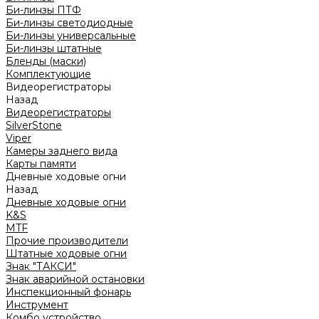
Би-линзы ПТФ
Би-линзы светодиодные
Би-линзы универсальные
Би-линзы штатные
Бленды (маски)
Комплектующие
Видеорегистраторы
Назад
Видеорегистраторы
SilverStone
Viper
Камеры заднего вида
Карты памяти
Дневные ходовые огни
Назад
Дневные ходовые огни
K&S
MTF
Прочие производители
Штатные ходовые огни
Знак "ТАКСИ"
Знак аварийной остановки
Инспекционный фонарь
Инструмент
Комбо устройство