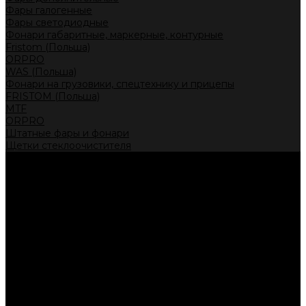
Фары галогенные
Фары светодиодные
Фонари габаритные, маркерные, контурные
Fristom (Польша)
ORPRO
WAS (Польша)
Фонари на грузовики, спецтехнику и прицепы
FRISTOM (Польша)
MTF
ORPRO
Штатные фары и фонари
Щетки стеклоочистителя
Сервис
Акции
Компания
Отзывы
Политика конфиденциальности
Контакты
Помощь
Условия оплаты
Условия доставки
...
Каталог товаров
Автолампы головного света
Галогенные лампы