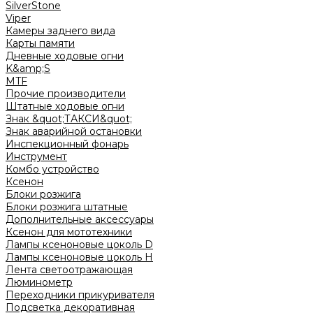
SilverStone
Viper
Камеры заднего вида
Карты памяти
Дневные ходовые огни
K&amp;S
MTF
Прочие производители
Штатные ходовые огни
Знак &quot;ТАКСИ&quot;
Знак аварийной остановки
Инспекционный фонарь
Инструмент
Комбо устройство
Ксенон
Блоки розжига
Блоки розжига штатные
Дополнительные аксессуары
Ксенон для мототехники
Лампы ксеноновые цоколь D
Лампы ксеноновые цоколь H
Лента светоотражающая
Люминометр
Переходники прикуривателя
Подсветка декоративная