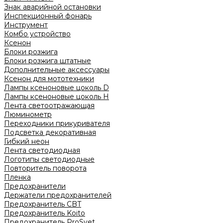
Знак аварийной остановки
Инспекционный фонарь
Инструмент
Комбо устройство
Ксенон
Блоки розжига
Блоки розжига штатные
Дополнительные аксессуары
Ксенон для мототехники
Лампы ксеноновые цоколь D
Лампы ксеноновые цоколь H
Лента светоотражающая
Люминометр
Переходники прикуривателя
Подсветка декоративная
Гибкий неон
Лента светодиодная
Логотипы светодиодные
Повторитель поворота
Пленка
Предохранители
Держатели предохранителей
Предохранитель CBT
Предохранитель Koito
Предохранитель ProSvet