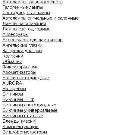
Автолампы головного света
Галогенные лампы
Светодиодные лампы
Автолампы сигнальные и салонные
Лампы накаливания
Лампы светодиодные
Аксессуары
Аксессуары для ламп и фар
Ангельские глазки
Заглушки для фар
Колпачки
Обманки
Фиксаторы ламп
Ароматизаторы
Балки светодиодные
AURORA
Батарейки
Би-линзы
Би-линзы ПТФ
Би-линзы светодиодные
Би-линзы универсальные
Би-линзы штатные
Бленды (маски)
Комплектующие
Видеорегистраторы