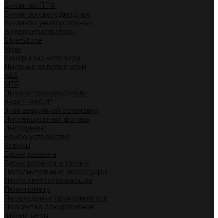
Би-линзы ПТФ
Би-линзы светодиодные
Би-линзы универсальные
Видеорегистраторы
SilverStone
Viper
Камеры заднего вида
Дневные ходовые огни
K&S
MTF
Прочие производители
Знак "ТАКСИ"
Знак аварийной остановки
Инспекционный фонарь
Инструмент
Комбо устройство
Ксенон
Блоки розжига
Блоки розжига штатные
Дополнительные аксессуары
Лента светоотражающая
Люминометр
Переходники прикуривателя
Подсветка декоративная
Гибкий неон