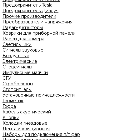
Предохранитель Tesla
Предохранитель Диалуч
Прочие производители
Преобразователи напряжения
Радар-детекторы
Коврики для приборной панели
Рамки для номера
Светильники
Сигналы звуковые
Воздушные
Электрические
Спецсигналы
Импульсные маячки
СГУ
Стробоскопы
Стопсигналы
Установочные принадлежности
Герметик
Гофра
Кабель акустический
Кнопки
Колодки гнездовые
Лента изоляционная
Наборы для подключения п/т фар