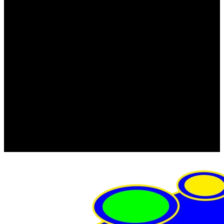
FRISTOM (Польша)
MTF
ORPRO
WAS (Польша)
РОССИЯ
Фонарь освещения номерного знака
Штатные фары и фонари
Щетки стеклоочистителя
Сервис
Акции
Компания
Отзывы
Политика конфиденциальности
Контакты
Помощь
Условия оплаты
Условия доставки