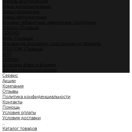
Кабель акустический
Фары дополнительные
Фары галогенные
Фары светодиодные
Фонари габаритные, маркерные, контурные
Fristom (Польша)
ORPRO
WAS (Польша)
Фонари на грузовики, спецтехнику и прицепы
FRISTOM (Польша)
MTF
ORPRO
Штатные фары и фонари
Щетки стеклоочистителя
Сервис
Акции
Компания
Отзывы
Политика конфиденциальности
Контакты
Помощь
Условия оплаты
Условия доставки
...
Каталог товаров