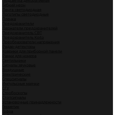
Подсветка декоративная
Гибкий неон
Лента светодиодная
Логотипы светодиодные
Пленка
Предохранители
Держатели предохранителей
Предохранитель CBT
Предохранитель Koito
Преобразователи напряжения
Радар-детекторы
Коврики для приборной панели
Рамки для номера
Светильники
Сигналы звуковые
Воздушные
Электрические
Спецсигналы
Импульсные маячки
СГУ
Стробоскопы
Стопсигналы
Установочные принадлежности
Герметик
Гофра