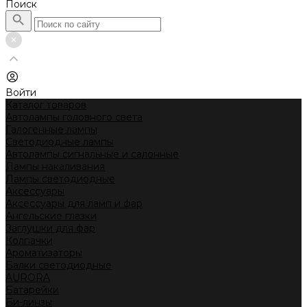
Поиск
Войти
Каталог товаров
Автолампы головного света
Галогенные лампы
Светодиодные лампы
Автолампы сигнальные и салонные
Лампы накаливания
Лампы светодиодные
Аксессуары
Аксессуары для ламп и фар
Ангельские глазки
Заглушки для фар
Колпачки
Ароматизаторы
Балки светодиодные
AURORA
Батарейки
Би-линзы