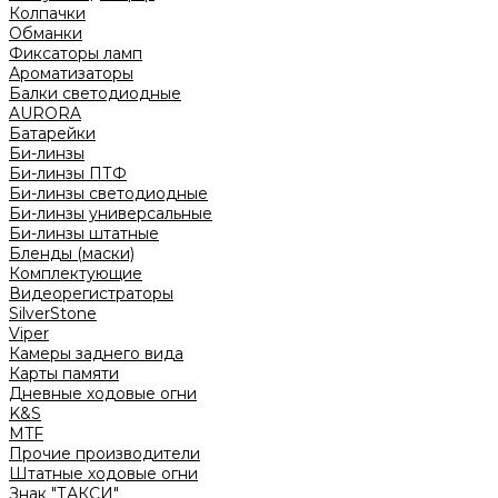
Колпачки
Обманки
Фиксаторы ламп
Ароматизаторы
Балки светодиодные
AURORA
Батарейки
Би-линзы
Би-линзы ПТФ
Би-линзы светодиодные
Би-линзы универсальные
Би-линзы штатные
Бленды (маски)
Комплектующие
Видеорегистраторы
SilverStone
Viper
Камеры заднего вида
Карты памяти
Дневные ходовые огни
K&S
MTF
Прочие производители
Штатные ходовые огни
Знак "ТАКСИ"