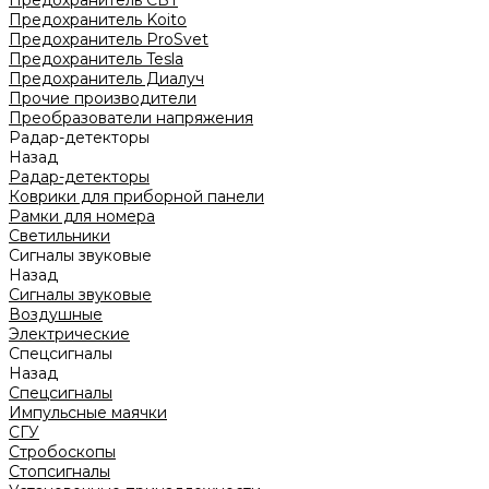
Предохранитель CBT
Предохранитель Koito
Предохранитель ProSvet
Предохранитель Tesla
Предохранитель Диалуч
Прочие производители
Преобразователи напряжения
Радар-детекторы
Назад
Радар-детекторы
Коврики для приборной панели
Рамки для номера
Светильники
Сигналы звуковые
Назад
Сигналы звуковые
Воздушные
Электрические
Спецсигналы
Назад
Спецсигналы
Импульсные маячки
СГУ
Стробоскопы
Стопсигналы