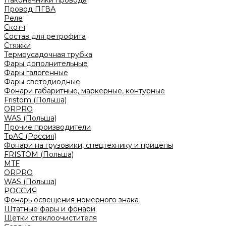
Наконечники провода
Провод ПГВА
Реле
Скотч
Состав для ретрофита
Стяжки
Термоусадочная трубка
Фары дополнительные
Фары галогенные
Фары светодиодные
Фонари габаритные, маркерные, контурные
Fristom (Польша)
ORPRO
WAS (Польша)
Прочие производители
ТрАС (Россия)
Фонари на грузовики, спецтехнику и прицепы
FRISTOM (Польша)
MTF
ORPRO
WAS (Польша)
РОССИЯ
Фонарь освещения номерного знака
Штатные фары и фонари
Щетки стеклоочистителя