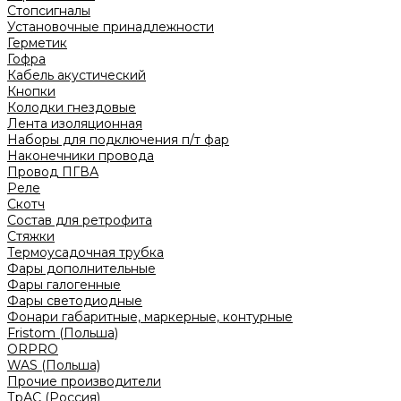
Стопсигналы
Установочные принадлежности
Герметик
Гофра
Кабель акустический
Кнопки
Колодки гнездовые
Лента изоляционная
Наборы для подключения п/т фар
Наконечники провода
Провод ПГВА
Реле
Скотч
Состав для ретрофита
Стяжки
Термоусадочная трубка
Фары дополнительные
Фары галогенные
Фары светодиодные
Фонари габаритные, маркерные, контурные
Fristom (Польша)
ORPRO
WAS (Польша)
Прочие производители
ТрАС (Россия)