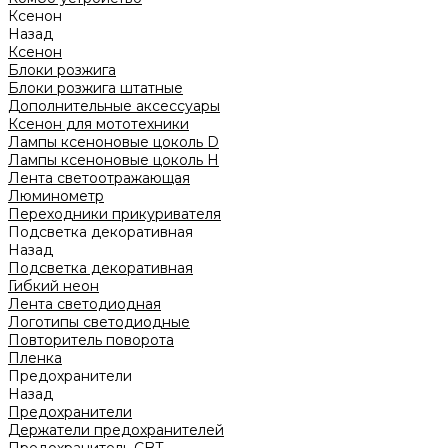
Ксенон
Назад
Ксенон
Блоки розжига
Блоки розжига штатные
Дополнительные аксессуары
Ксенон для мототехники
Лампы ксеноновые цоколь D
Лампы ксеноновые цоколь H
Лента светоотражающая
Люминометр
Переходники прикуривателя
Подсветка декоративная
Назад
Подсветка декоративная
Гибкий неон
Лента светодиодная
Логотипы светодиодные
Повторитель поворота
Пленка
Предохранители
Назад
Предохранители
Держатели предохранителей