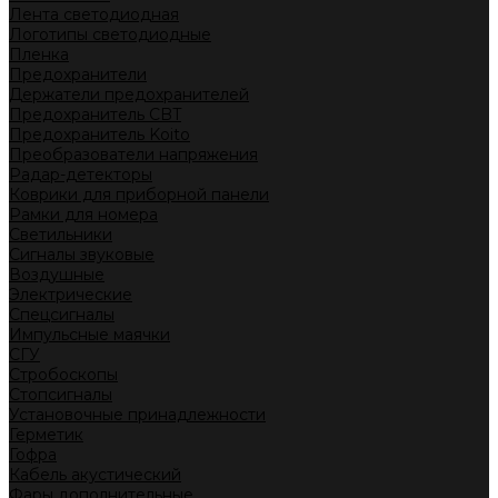
Лента светодиодная
Логотипы светодиодные
Пленка
Предохранители
Держатели предохранителей
Предохранитель CBT
Предохранитель Koito
Преобразователи напряжения
Радар-детекторы
Коврики для приборной панели
Рамки для номера
Светильники
Сигналы звуковые
Воздушные
Электрические
Спецсигналы
Импульсные маячки
СГУ
Стробоскопы
Стопсигналы
Установочные принадлежности
Герметик
Гофра
Кабель акустический
Фары дополнительные