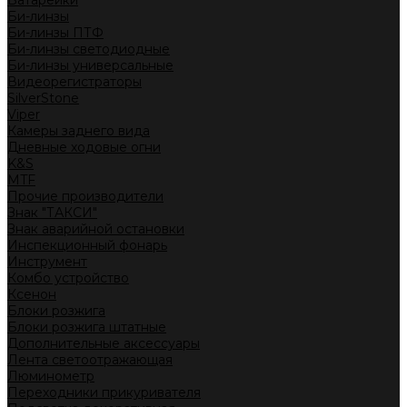
Батарейки
Би-линзы
Би-линзы ПТФ
Би-линзы светодиодные
Би-линзы универсальные
Видеорегистраторы
SilverStone
Viper
Камеры заднего вида
Дневные ходовые огни
K&S
MTF
Прочие производители
Знак "ТАКСИ"
Знак аварийной остановки
Инспекционный фонарь
Инструмент
Комбо устройство
Ксенон
Блоки розжига
Блоки розжига штатные
Дополнительные аксессуары
Лента светоотражающая
Люминометр
Переходники прикуривателя