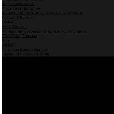
Фары галогенные
Фары светодиодные
Фонари габаритные, маркерные, контурные
Fristom (Польша)
ORPRO
WAS (Польша)
Фонари на грузовики, спецтехнику и прицепы
FRISTOM (Польша)
MTF
ORPRO
Штатные фары и фонари
Щетки стеклоочистителя
Сервис
Акции
Компания
Отзывы
Политика конфиденциальности
Контакты
Помощь
Условия оплаты
Условия доставки
...
Каталог товаров
Автолампы головного света
Галогенные лампы