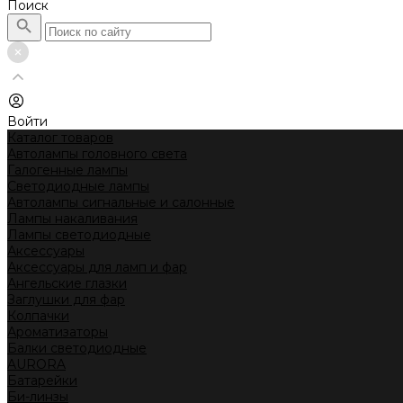
Поиск
Войти
Каталог товаров
Автолампы головного света
Галогенные лампы
Светодиодные лампы
Автолампы сигнальные и салонные
Лампы накаливания
Лампы светодиодные
Аксессуары
Аксессуары для ламп и фар
Ангельские глазки
Заглушки для фар
Колпачки
Ароматизаторы
Балки светодиодные
AURORA
Батарейки
Би-линзы