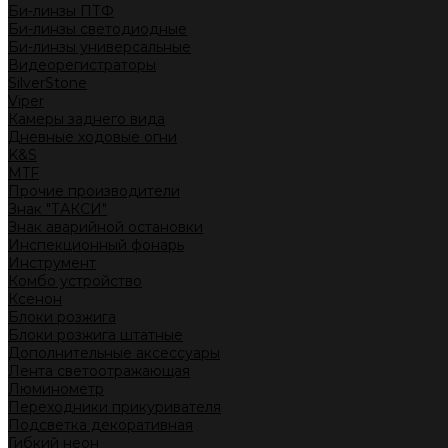
Би-линзы ПТФ
Би-линзы светодиодные
Би-линзы универсальные
Видеорегистраторы
SilverStone
Viper
Камеры заднего вида
Дневные ходовые огни
K&S
MTF
Прочие производители
Знак "ТАКСИ"
Знак аварийной остановки
Инспекционный фонарь
Инструмент
Комбо устройство
Ксенон
Блоки розжига
Блоки розжига штатные
Дополнительные аксессуары
Лента светоотражающая
Люминометр
Переходники прикуривателя
Подсветка декоративная
Гибкий неон