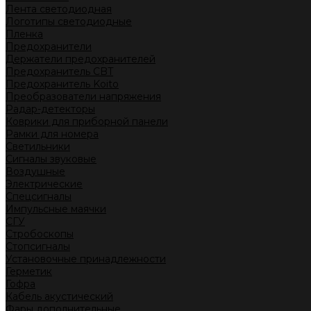
Лента светодиодная
Логотипы светодиодные
Пленка
Предохранители
Держатели предохранителей
Предохранитель CBT
Предохранитель Koito
Преобразователи напряжения
Радар-детекторы
Коврики для приборной панели
Рамки для номера
Светильники
Сигналы звуковые
Воздушные
Электрические
Спецсигналы
Импульсные маячки
СГУ
Стробоскопы
Стопсигналы
Установочные принадлежности
Герметик
Гофра
Кабель акустический
Фары дополнительные