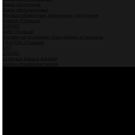
Фары галогенные
Фары светодиодные
Фонари габаритные, маркерные, контурные
Fristom (Польша)
ORPRO
WAS (Польша)
Фонари на грузовики, спецтехнику и прицепы
FRISTOM (Польша)
MTF
ORPRO
Штатные фары и фонари
Щетки стеклоочистителя
Сервис
Акции
Компания
Отзывы
Политика конфиденциальности
Контакты
Помощь
Условия оплаты
Условия доставки
...
Каталог товаров
Автолампы головного света
Галогенные лампы