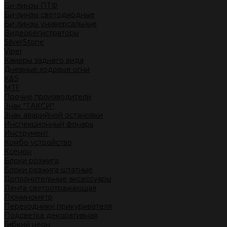
Би-линзы ПТФ
Би-линзы светодиодные
Би-линзы универсальные
Видеорегистраторы
SilverStone
Viper
Камеры заднего вида
Дневные ходовые огни
K&S
MTF
Прочие производители
Знак "ТАКСИ"
Знак аварийной остановки
Инспекционный фонарь
Инструмент
Комбо устройство
Ксенон
Блоки розжига
Блоки розжига штатные
Дополнительные аксессуары
Лента светоотражающая
Люминометр
Переходники прикуривателя
Подсветка декоративная
Гибкий неон