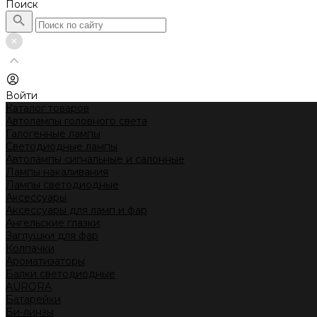
Поиск
Войти
Каталог товаров
Автолампы головного света
Галогенные лампы
Светодиодные лампы
Автолампы сигнальные и салонные
Лампы накаливания
Лампы светодиодные
Аксессуары
Аксессуары для ламп и фар
Ангельские глазки
Заглушки для фар
Колпачки
Ароматизаторы
Балки светодиодные
AURORA
Батарейки
Би-линзы