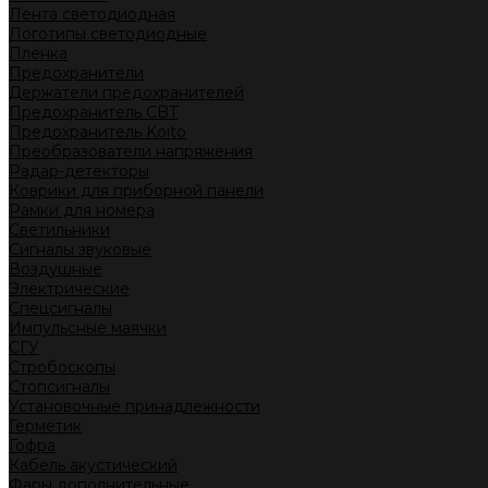
Лента светодиодная
Логотипы светодиодные
Пленка
Предохранители
Держатели предохранителей
Предохранитель CBT
Предохранитель Koito
Преобразователи напряжения
Радар-детекторы
Коврики для приборной панели
Рамки для номера
Светильники
Сигналы звуковые
Воздушные
Электрические
Спецсигналы
Импульсные маячки
СГУ
Стробоскопы
Стопсигналы
Установочные принадлежности
Герметик
Гофра
Кабель акустический
Фары дополнительные