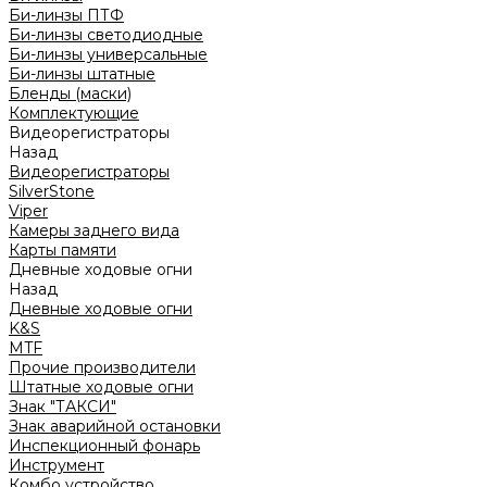
Би-линзы ПТФ
Би-линзы светодиодные
Би-линзы универсальные
Би-линзы штатные
Бленды (маски)
Комплектующие
Видеорегистраторы
Назад
Видеорегистраторы
SilverStone
Viper
Камеры заднего вида
Карты памяти
Дневные ходовые огни
Назад
Дневные ходовые огни
K&S
MTF
Прочие производители
Штатные ходовые огни
Знак "ТАКСИ"
Знак аварийной остановки
Инспекционный фонарь
Инструмент
Комбо устройство