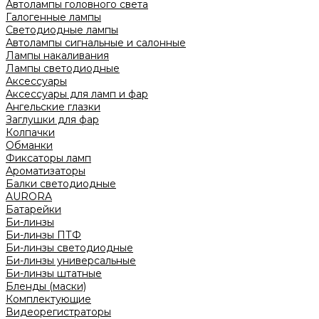
Автолампы головного света
Галогенные лампы
Светодиодные лампы
Автолампы сигнальные и салонные
Лампы накаливания
Лампы светодиодные
Аксессуары
Аксессуары для ламп и фар
Ангельские глазки
Заглушки для фар
Колпачки
Обманки
Фиксаторы ламп
Ароматизаторы
Балки светодиодные
AURORA
Батарейки
Би-линзы
Би-линзы ПТФ
Би-линзы светодиодные
Би-линзы универсальные
Би-линзы штатные
Бленды (маски)
Комплектующие
Видеорегистраторы