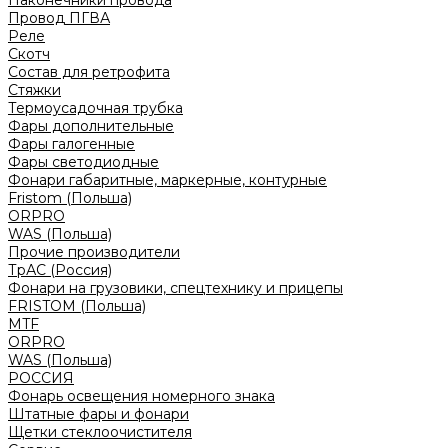
Наконечники провода
Провод ПГВА
Реле
Скотч
Состав для ретрофита
Стяжки
Термоусадочная трубка
Фары дополнительные
Фары галогенные
Фары светодиодные
Фонари габаритные, маркерные, контурные
Fristom (Польша)
ORPRO
WAS (Польша)
Прочие производители
ТрАС (Россия)
Фонари на грузовики, спецтехнику и прицепы
FRISTOM (Польша)
MTF
ORPRO
WAS (Польша)
РОССИЯ
Фонарь освещения номерного знака
Штатные фары и фонари
Щетки стеклоочистителя