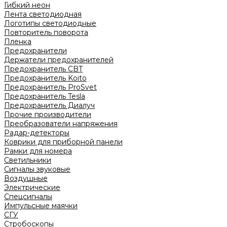
Гибкий неон
Лента светодиодная
Логотипы светодиодные
Повторитель поворота
Пленка
Предохранители
Держатели предохранителей
Предохранитель CBT
Предохранитель Koito
Предохранитель ProSvet
Предохранитель Tesla
Предохранитель Диалуч
Прочие производители
Преобразователи напряжения
Радар-детекторы
Коврики для приборной панели
Рамки для номера
Светильники
Сигналы звуковые
Воздушные
Электрические
Спецсигналы
Импульсные маячки
СГУ
Стробоскопы