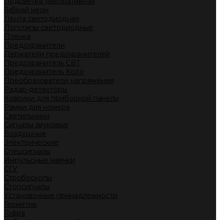
Подсветка декоративная
Гибкий неон
Лента светодиодная
Логотипы светодиодные
Пленка
Предохранители
Держатели предохранителей
Предохранитель CBT
Предохранитель Koito
Преобразователи напряжения
Радар-детекторы
Коврики для приборной панели
Рамки для номера
Светильники
Сигналы звуковые
Воздушные
Электрические
Спецсигналы
Импульсные маячки
СГУ
Стробоскопы
Стопсигналы
Установочные принадлежности
Герметик
Гофра