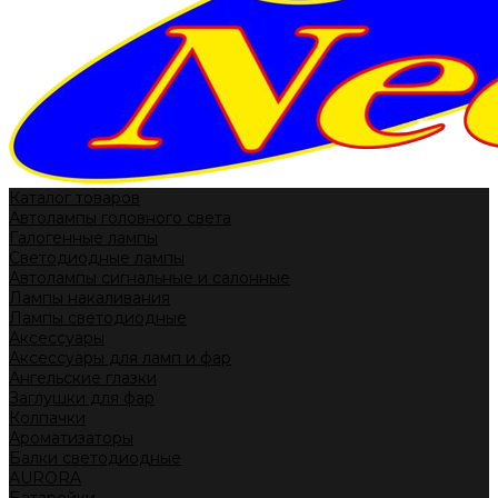
Каталог товаров
Автолампы головного света
Галогенные лампы
Светодиодные лампы
Автолампы сигнальные и салонные
Лампы накаливания
Лампы светодиодные
Аксессуары
Аксессуары для ламп и фар
Ангельские глазки
Заглушки для фар
Колпачки
Ароматизаторы
Балки светодиодные
AURORA