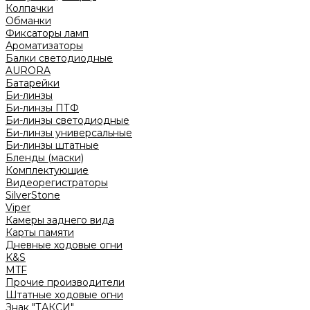
Колпачки
Обманки
Фиксаторы ламп
Ароматизаторы
Балки светодиодные
AURORA
Батарейки
Би-линзы
Би-линзы ПТФ
Би-линзы светодиодные
Би-линзы универсальные
Би-линзы штатные
Бленды (маски)
Комплектующие
Видеорегистраторы
SilverStone
Viper
Камеры заднего вида
Карты памяти
Дневные ходовые огни
K&S
MTF
Прочие производители
Штатные ходовые огни
Знак "ТАКСИ"