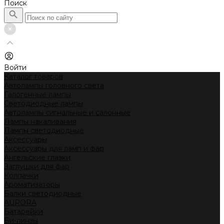
Поиск
Войти
Каталог товаров
Автолампы головного света
Галогенные лампы
Светодиодные лампы
Автолампы сигнальные и салонные
Лампы накаливания
Лампы светодиодные
Аксессуары
Аксессуары для ламп и фар
Ангельские глазки
Заглушки для фар
Колпачки
Ароматизаторы
Балки светодиодные
AURORA
Батарейки
Би-линзы