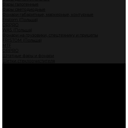
Фары галогенные
Фары светодиодные
Фонари габаритные, маркерные, контурные
Fristom (Польша)
ORPRO
WAS (Польша)
Фонари на грузовики, спецтехнику и прицепы
FRISTOM (Польша)
MTF
ORPRO
Штатные фары и фонари
Щетки стеклоочистителя
Сервис
Акции
Компания
Отзывы
Политика конфиденциальности
Контакты
Помощь
Условия оплаты
Условия доставки
...
Каталог товаров
Автолампы головного света
Галогенные лампы