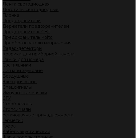
Лента светодиодная
Логотипы светодиодные
Пленка
Предохранители
Держатели предохранителей
Предохранитель CBT
Предохранитель Koito
Преобразователи напряжения
Радар-детекторы
Коврики для приборной панели
Рамки для номера
Светильники
Сигналы звуковые
Воздушные
Электрические
Спецсигналы
Импульсные маячки
СГУ
Стробоскопы
Стопсигналы
Установочные принадлежности
Герметик
Гофра
Кабель акустический
Фары дополнительные