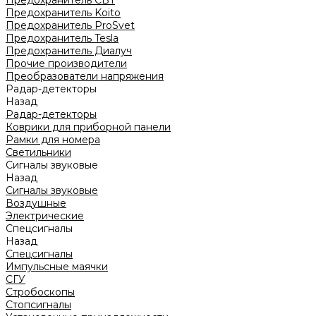
Предохранитель CBT
Предохранитель Koito
Предохранитель ProSvet
Предохранитель Tesla
Предохранитель Диалуч
Прочие производители
Преобразователи напряжения
Радар-детекторы
Назад
Радар-детекторы
Коврики для приборной панели
Рамки для номера
Светильники
Сигналы звуковые
Назад
Сигналы звуковые
Воздушные
Электрические
Спецсигналы
Назад
Спецсигналы
Импульсные маячки
СГУ
Стробоскопы
Стопсигналы