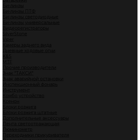
Батарейки
Би-линзы
Би-линзы ПТФ
Би-линзы светодиодные
Би-линзы универсальные
Видеорегистраторы
SilverStone
Viper
Камеры заднего вида
Дневные ходовые огни
K&S
MTF
Прочие производители
Знак "ТАКСИ"
Знак аварийной остановки
Инспекционный фонарь
Инструмент
Комбо устройство
Ксенон
Блоки розжига
Блоки розжига штатные
Дополнительные аксессуары
Лента светоотражающая
Люминометр
Переходники прикуривателя