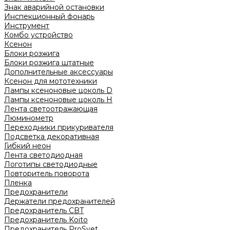
Знак аварийной остановки
Инспекционный фонарь
Инструмент
Комбо устройство
Ксенон
Блоки розжига
Блоки розжига штатные
Дополнительные аксессуары
Ксенон для мототехники
Лампы ксеноновые цоколь D
Лампы ксеноновые цоколь H
Лента светоотражающая
Люминометр
Переходники прикуривателя
Подсветка декоративная
Гибкий неон
Лента светодиодная
Логотипы светодиодные
Повторитель поворота
Пленка
Предохранители
Держатели предохранителей
Предохранитель CBT
Предохранитель Koito
Предохранитель ProSvet