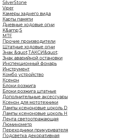
SilverStone
Viper
Камеры заднего вида
Карты памяти
Дневные ходовые огни
K&amp;S
MTF
Прочие производители
Штатные ходовые огни
Знак &quot;ТАКСИ&quot;
Знак аварийной остановки
Инспекционный фонарь
Инструмент
Комбо устройство
Ксенон
Блоки розжига
Блоки розжига штатные
Дополнительные аксессуары
Ксенон для мототехники
Лампы ксеноновые цоколь D
Лампы ксеноновые цоколь H
Лента светоотражающая
Люминометр
Переходники прикуривателя
Подсветка декоративная