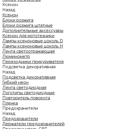
Ксенон
Назад
Ксенон
Блоки розжига
Блоки розжига штатные
Дополнительные аксессуары
Ксенон для мототехники
Лампы ксеноновые цоколь D
Лампы ксеноновые цоколь H
Лента светоотражающая
Люминометр
Переходники прикуривателя
Подсветка декоративная
Назад
Подсветка декоративная
Гибкий неон
Лента светодиодная
Логотипы светодиодные
Повторитель поворота
Пленка
Предохранители
Назад
Предохранители
Держатели предохранителей