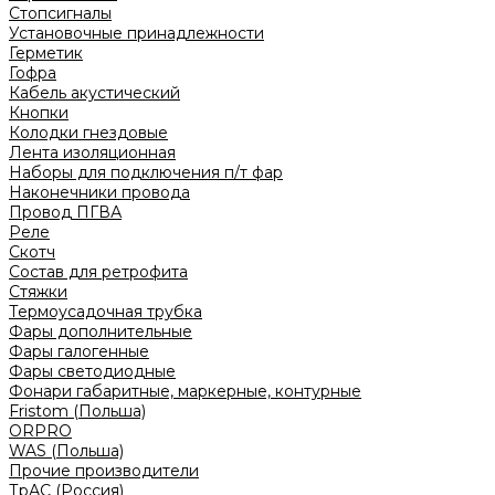
Стопсигналы
Установочные принадлежности
Герметик
Гофра
Кабель акустический
Кнопки
Колодки гнездовые
Лента изоляционная
Наборы для подключения п/т фар
Наконечники провода
Провод ПГВА
Реле
Скотч
Состав для ретрофита
Стяжки
Термоусадочная трубка
Фары дополнительные
Фары галогенные
Фары светодиодные
Фонари габаритные, маркерные, контурные
Fristom (Польша)
ORPRO
WAS (Польша)
Прочие производители
ТрАС (Россия)