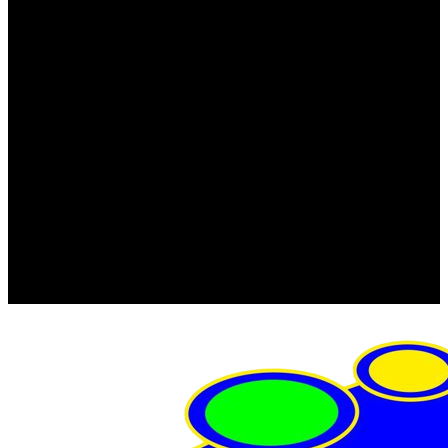
FRISTOM (Польша)
MTF
ORPRO
WAS (Польша)
РОССИЯ
Фонарь освещения номерного знака
Штатные фары и фонари
Щетки стеклоочистителя
Сервис
Акции
Компания
Отзывы
Политика конфиденциальности
Контакты
Помощь
Условия оплаты
Условия доставки