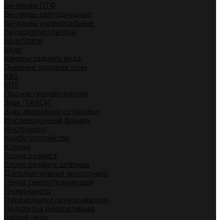
Би-линзы ПТФ
Би-линзы светодиодные
Би-линзы универсальные
Видеорегистраторы
SilverStone
Viper
Камеры заднего вида
Дневные ходовые огни
K&S
MTF
Прочие производители
Знак "ТАКСИ"
Знак аварийной остановки
Инспекционный фонарь
Инструмент
Комбо устройство
Ксенон
Блоки розжига
Блоки розжига штатные
Дополнительные аксессуары
Лента светоотражающая
Люминометр
Переходники прикуривателя
Подсветка декоративная
Гибкий неон