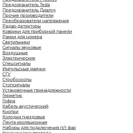
Предохранитель Tesla
Предохранитель Диалуч
Прочие производители
Преобразователи напряжения
Радар-детекторы
Коврики для приборной панели
Рамки для номера
Светильники
Сигналы звуковые
Воздушные
Электрические
Спецсигналы
Импульсные маячки
СГУ
Стробоскопы
Стопсигналы
Установочные принадлежности
Герметик
Гофра
Кабель акустический
Кнопки
Колодки гнездовые
Лента изоляционная
Наборы для подключения п/т фар