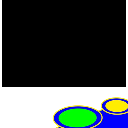
FRISTOM (Польша)
MTF
ORPRO
WAS (Польша)
РОССИЯ
Фонарь освещения номерного знака
Штатные фары и фонари
Щетки стеклоочистителя
Сервис
Акции
Компания
Отзывы
Политика конфиденциальности
Контакты
Помощь
Условия оплаты
Условия доставки