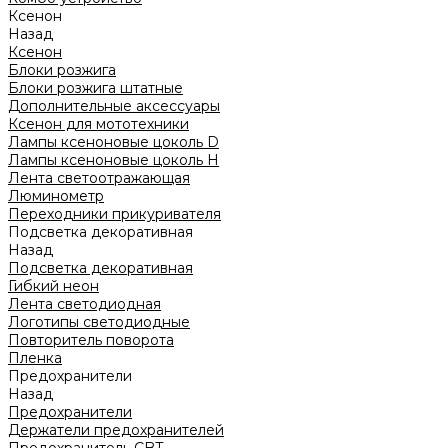
Ксенон
Назад
Ксенон
Блоки розжига
Блоки розжига штатные
Дополнительные аксессуары
Ксенон для мототехники
Лампы ксеноновые цоколь D
Лампы ксеноновые цоколь H
Лента светоотражающая
Люминометр
Переходники прикуривателя
Подсветка декоративная
Назад
Подсветка декоративная
Гибкий неон
Лента светодиодная
Логотипы светодиодные
Повторитель поворота
Пленка
Предохранители
Назад
Предохранители
Держатели предохранителей