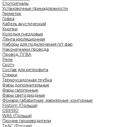
Стопсигналы
Установочные принадлежности
Герметик
Гофра
Кабель акустический
Кнопки
Колодки гнездовые
Лента изоляционная
Наборы для подключения п/т фар
Наконечники провода
Провод ПГВА
Реле
Скотч
Состав для ретрофита
Стяжки
Термоусадочная трубка
Фары дополнительные
Фары галогенные
Фары светодиодные
Фонари габаритные, маркерные, контурные
Fristom (Польша)
ORPRO
WAS (Польша)
Прочие производители
ТрАС (Россия)