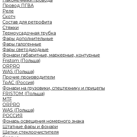
Наконечники провода
Провод ПГВА
Реле
Скотч
Состав для ретрофита
Стяжки
Термоусадочная трубка
Фары дополнительные
Фары галогенные
Фары светодиодные
Фонари габаритные, маркерные, контурные
Fristom (Польша)
ORPRO
WAS (Польша)
Прочие производители
ТрАС (Россия)
Фонари на грузовики, спецтехнику и прицепы
FRISTOM (Польша)
MTF
ORPRO
WAS (Польша)
РОССИЯ
Фонарь освещения номерного знака
Штатные фары и фонари
Щетки стеклоочистителя