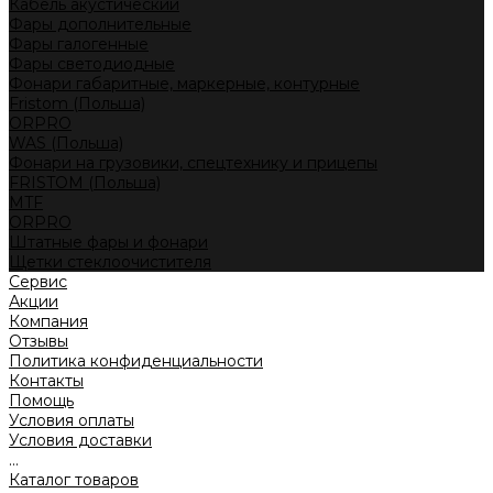
Кабель акустический
Фары дополнительные
Фары галогенные
Фары светодиодные
Фонари габаритные, маркерные, контурные
Fristom (Польша)
ORPRO
WAS (Польша)
Фонари на грузовики, спецтехнику и прицепы
FRISTOM (Польша)
MTF
ORPRO
Штатные фары и фонари
Щетки стеклоочистителя
Сервис
Акции
Компания
Отзывы
Политика конфиденциальности
Контакты
Помощь
Условия оплаты
Условия доставки
...
Каталог товаров