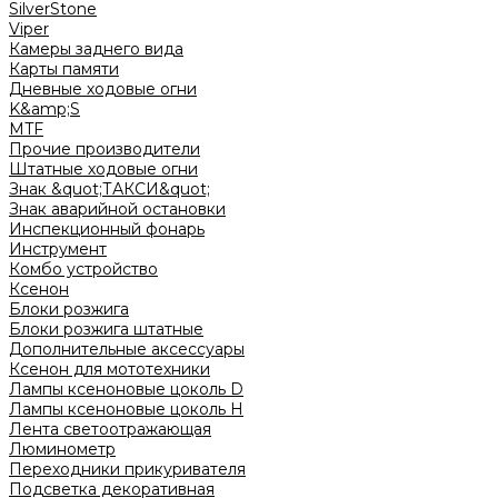
SilverStone
Viper
Камеры заднего вида
Карты памяти
Дневные ходовые огни
K&amp;S
MTF
Прочие производители
Штатные ходовые огни
Знак &quot;ТАКСИ&quot;
Знак аварийной остановки
Инспекционный фонарь
Инструмент
Комбо устройство
Ксенон
Блоки розжига
Блоки розжига штатные
Дополнительные аксессуары
Ксенон для мототехники
Лампы ксеноновые цоколь D
Лампы ксеноновые цоколь H
Лента светоотражающая
Люминометр
Переходники прикуривателя
Подсветка декоративная