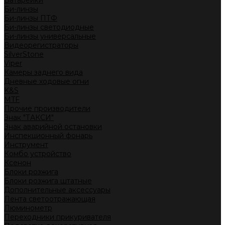
Батарейки
Би-линзы
Би-линзы ПТФ
Би-линзы светодиодные
Би-линзы универсальные
Видеорегистраторы
SilverStone
Viper
Камеры заднего вида
Дневные ходовые огни
K&S
MTF
Прочие производители
Знак "ТАКСИ"
Знак аварийной остановки
Инспекционный фонарь
Инструмент
Комбо устройство
Ксенон
Блоки розжига
Блоки розжига штатные
Дополнительные аксессуары
Лента светоотражающая
Люминометр
Переходники прикуривателя