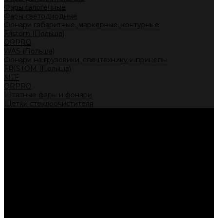
Фары галогенные
Фары светодиодные
Фонари габаритные, маркерные, контурные
Fristom (Польша)
ORPRO
WAS (Польша)
Фонари на грузовики, спецтехнику и прицепы
FRISTOM (Польша)
MTF
ORPRO
Штатные фары и фонари
Щетки стеклоочистителя
Сервис
Акции
Компания
Отзывы
Политика конфиденциальности
Контакты
Помощь
Условия оплаты
Условия доставки
...
Каталог товаров
Автолампы головного света
Галогенные лампы