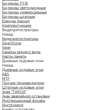
Би-линзы ПТФ
Би-линзы светодиодные
Би-линзы универсальные
Би-линзы штатные
Бленды (маски)
Комплектующие
Видеорегистраторы
Назад
Видеорегистраторы
SilverStone
Viper
Камеры заднего вида
Карты памяти
Дневные ходовые огни
Назад
Дневные ходовые огни
K&S
MTF
Прочие производители
Штатные ходовые огни
Знак "ТАКСИ"
Знак аварийной остановки
Инспекционный фонарь
Инструмент
Комбо устройство