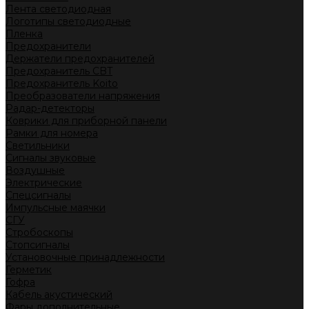
Лента светодиодная
Логотипы светодиодные
Пленка
Предохранители
Держатели предохранителей
Предохранитель CBT
Предохранитель Koito
Преобразователи напряжения
Радар-детекторы
Коврики для приборной панели
Рамки для номера
Светильники
Сигналы звуковые
Воздушные
Электрические
Спецсигналы
Импульсные маячки
СГУ
Стробоскопы
Стопсигналы
Установочные принадлежности
Герметик
Гофра
Кабель акустический
Фары дополнительные