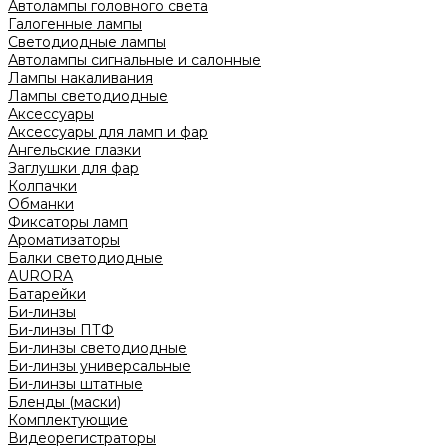
Автолампы головного света
Галогенные лампы
Светодиодные лампы
Автолампы сигнальные и салонные
Лампы накаливания
Лампы светодиодные
Аксессуары
Аксессуары для ламп и фар
Ангельские глазки
Заглушки для фар
Колпачки
Обманки
Фиксаторы ламп
Ароматизаторы
Балки светодиодные
AURORA
Батарейки
Би-линзы
Би-линзы ПТФ
Би-линзы светодиодные
Би-линзы универсальные
Би-линзы штатные
Бленды (маски)
Комплектующие
Видеорегистраторы