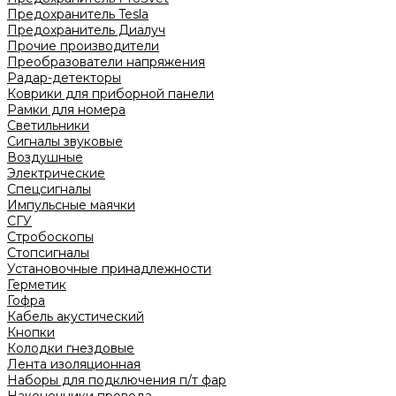
Предохранитель Tesla
Предохранитель Диалуч
Прочие производители
Преобразователи напряжения
Радар-детекторы
Коврики для приборной панели
Рамки для номера
Светильники
Сигналы звуковые
Воздушные
Электрические
Спецсигналы
Импульсные маячки
СГУ
Стробоскопы
Стопсигналы
Установочные принадлежности
Герметик
Гофра
Кабель акустический
Кнопки
Колодки гнездовые
Лента изоляционная
Наборы для подключения п/т фар