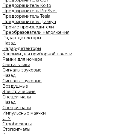
Предохранитель CBT
Предохранитель Koito
Предохранитель ProSvet
Предохранитель Tesla
Предохранитель Диалуч
Прочие производители
Преобразователи напряжения
Радар-детекторы
Назад
Радар-детекторы
Коврики для приборной панели
Рамки для номера
Светильники
Сигналы звуковые
Назад
Сигналы звуковые
Воздушные
Электрические
Спецсигналы
Назад
Спецсигналы
Импульсные маячки
СГУ
Стробоскопы
Стопсигналы