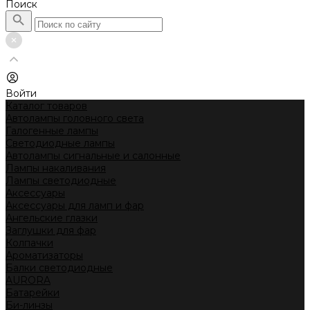
Поиск
Войти
Каталог товаров
Автолампы головного света
Галогенные лампы
Светодиодные лампы
Автолампы сигнальные и салонные
Лампы накаливания
Лампы светодиодные
Аксессуары
Аксессуары для ламп и фар
Ангельские глазки
Заглушки для фар
Колпачки
Ароматизаторы
Балки светодиодные
AURORA
Батарейки
Би-линзы