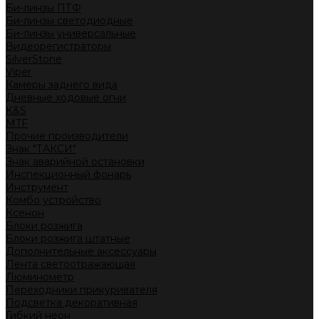
Би-линзы ПТФ
Би-линзы светодиодные
Би-линзы универсальные
Видеорегистраторы
SilverStone
Viper
Камеры заднего вида
Дневные ходовые огни
K&S
MTF
Прочие производители
Знак "ТАКСИ"
Знак аварийной остановки
Инспекционный фонарь
Инструмент
Комбо устройство
Ксенон
Блоки розжига
Блоки розжига штатные
Дополнительные аксессуары
Лента светоотражающая
Люминометр
Переходники прикуривателя
Подсветка декоративная
Гибкий неон