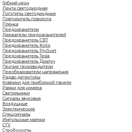
Гибкий неон
Лента светодиодная
Логотипы светодиодные
Повторитель поворота
Пленка
Предохранители
Держатели предохранителей
Предохранитель CBT
Предохранитель Koito
Предохранитель ProSvet
Предохранитель Tesla
Предохранитель Диалуч
Прочие производители
Преобразователи напряжения
Радар-детекторы
Коврики для приборной панели
Рамки для номера
Светильники
Сигналы звуковые
Воздушные
Электрические
Спецсигналы
Импульсные маячки
СГУ
Стробоскопы