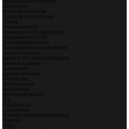
Подсветка декоративная
Гибкий неон
Лента светодиодная
Логотипы светодиодные
Пленка
Предохранители
Держатели предохранителей
Предохранитель CBT
Предохранитель Koito
Преобразователи напряжения
Радар-детекторы
Коврики для приборной панели
Рамки для номера
Светильники
Сигналы звуковые
Воздушные
Электрические
Спецсигналы
Импульсные маячки
СГУ
Стробоскопы
Стопсигналы
Установочные принадлежности
Герметик
Гофра