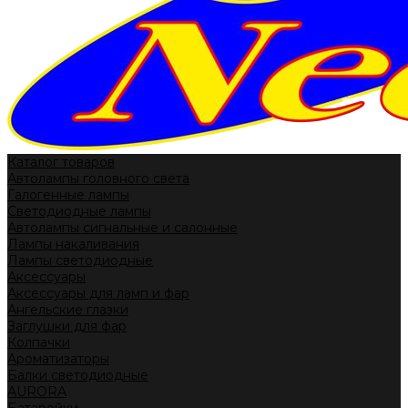
Каталог товаров
Автолампы головного света
Галогенные лампы
Светодиодные лампы
Автолампы сигнальные и салонные
Лампы накаливания
Лампы светодиодные
Аксессуары
Аксессуары для ламп и фар
Ангельские глазки
Заглушки для фар
Колпачки
Ароматизаторы
Балки светодиодные
AURORA