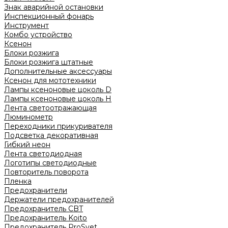
Знак аварийной остановки
Инспекционный фонарь
Инструмент
Комбо устройство
Ксенон
Блоки розжига
Блоки розжига штатные
Дополнительные аксессуары
Ксенон для мототехники
Лампы ксеноновые цоколь D
Лампы ксеноновые цоколь H
Лента светоотражающая
Люминометр
Переходники прикуривателя
Подсветка декоративная
Гибкий неон
Лента светодиодная
Логотипы светодиодные
Повторитель поворота
Пленка
Предохранители
Держатели предохранителей
Предохранитель CBT
Предохранитель Koito
Предохранитель ProSvet