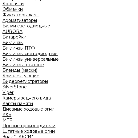
Колпачки
Обманки
Фиксаторы ламп
Ароматизаторы
Балки светодиодные
AURORA
Батарейки
Би-линзы
Би-линзы ПТФ
Би-линзы светодиодные
Би-линзы универсальные
Би-линзы штатные
Бленды (маски)
Комплектующие
Видеорегистраторы
SilverStone
Viper
Камеры заднего вида
Карты памяти
Дневные ходовые огни
K&S
MTF
Прочие производители
Штатные ходовые огни
Знак "ТАКСИ"