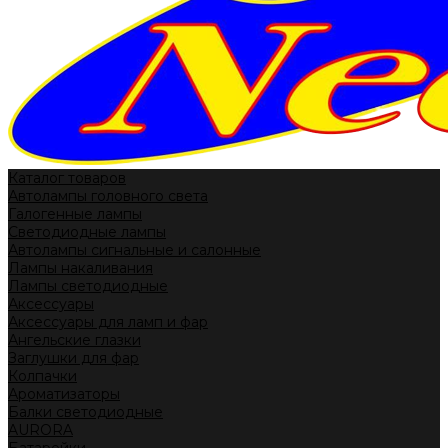
Каталог товаров
Автолампы головного света
Галогенные лампы
Светодиодные лампы
Автолампы сигнальные и салонные
Лампы накаливания
Лампы светодиодные
Аксессуары
Аксессуары для ламп и фар
Ангельские глазки
Заглушки для фар
Колпачки
Ароматизаторы
Балки светодиодные
AURORA