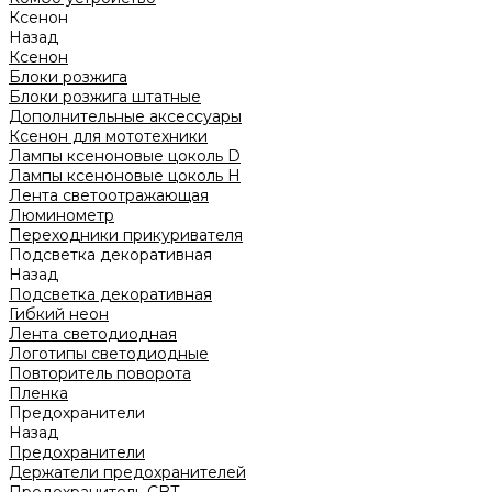
Ксенон
Назад
Ксенон
Блоки розжига
Блоки розжига штатные
Дополнительные аксессуары
Ксенон для мототехники
Лампы ксеноновые цоколь D
Лампы ксеноновые цоколь H
Лента светоотражающая
Люминометр
Переходники прикуривателя
Подсветка декоративная
Назад
Подсветка декоративная
Гибкий неон
Лента светодиодная
Логотипы светодиодные
Повторитель поворота
Пленка
Предохранители
Назад
Предохранители
Держатели предохранителей