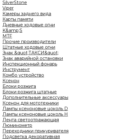
SilverStone
Viper
Камеры заднего вида
Карты памяти
Дневные ходовые огни
K&amp;S
MTF
Прочие производители
Штатные ходовые огни
Знак &quot;ТАКСИ&quot;
Знак аварийной остановки
Инспекционный фонарь
Инструмент
Комбо устройство
Ксенон
Блоки розжига
Блоки розжига штатные
Дополнительные аксессуары
Ксенон для мототехники
Лампы ксеноновые цоколь D
Лампы ксеноновые цоколь H
Лента светоотражающая
Люминометр
Переходники прикуривателя
Подсветка декоративная