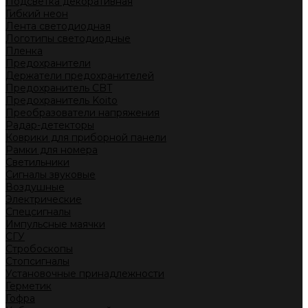
Подсветка декоративная
Гибкий неон
Лента светодиодная
Логотипы светодиодные
Пленка
Предохранители
Держатели предохранителей
Предохранитель CBT
Предохранитель Koito
Преобразователи напряжения
Радар-детекторы
Коврики для приборной панели
Рамки для номера
Светильники
Сигналы звуковые
Воздушные
Электрические
Спецсигналы
Импульсные маячки
СГУ
Стробоскопы
Стопсигналы
Установочные принадлежности
Герметик
Гофра