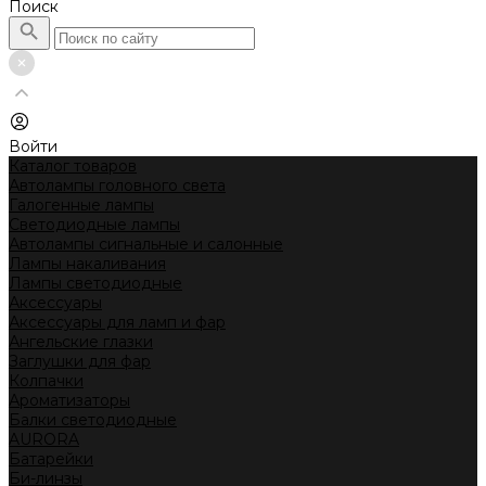
Поиск
Войти
Каталог товаров
Автолампы головного света
Галогенные лампы
Светодиодные лампы
Автолампы сигнальные и салонные
Лампы накаливания
Лампы светодиодные
Аксессуары
Аксессуары для ламп и фар
Ангельские глазки
Заглушки для фар
Колпачки
Ароматизаторы
Балки светодиодные
AURORA
Батарейки
Би-линзы