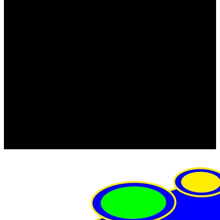
FRISTOM (Польша)
MTF
ORPRO
WAS (Польша)
РОССИЯ
Фонарь освещения номерного знака
Штатные фары и фонари
Щетки стеклоочистителя
Сервис
Акции
Компания
Отзывы
Политика конфиденциальности
Контакты
Помощь
Условия оплаты
Условия доставки