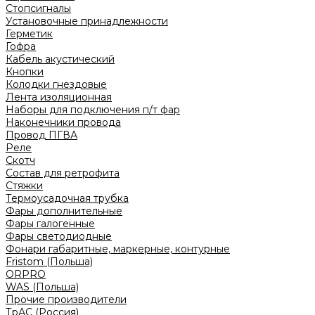
Стопсигналы
Установочные принадлежности
Герметик
Гофра
Кабель акустический
Кнопки
Колодки гнездовые
Лента изоляционная
Наборы для подключения п/т фар
Наконечники провода
Провод ПГВА
Реле
Скотч
Состав для ретрофита
Стяжки
Термоусадочная трубка
Фары дополнительные
Фары галогенные
Фары светодиодные
Фонари габаритные, маркерные, контурные
Fristom (Польша)
ORPRO
WAS (Польша)
Прочие производители
ТрАС (Россия)