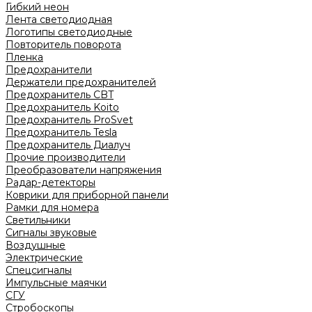
Гибкий неон
Лента светодиодная
Логотипы светодиодные
Повторитель поворота
Пленка
Предохранители
Держатели предохранителей
Предохранитель CBT
Предохранитель Koito
Предохранитель ProSvet
Предохранитель Tesla
Предохранитель Диалуч
Прочие производители
Преобразователи напряжения
Радар-детекторы
Коврики для приборной панели
Рамки для номера
Светильники
Сигналы звуковые
Воздушные
Электрические
Спецсигналы
Импульсные маячки
СГУ
Стробоскопы