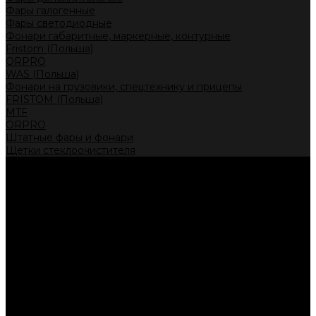
Фары галогенные
Фары светодиодные
Фонари габаритные, маркерные, контурные
Fristom (Польша)
ORPRO
WAS (Польша)
Фонари на грузовики, спецтехнику и прицепы
FRISTOM (Польша)
MTF
ORPRO
Штатные фары и фонари
Щетки стеклоочистителя
Сервис
Акции
Компания
Отзывы
Политика конфиденциальности
Контакты
Помощь
Условия оплаты
Условия доставки
...
Каталог товаров
Автолампы головного света
Галогенные лампы