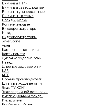
Би-линзы ПТФ
Би-линзы светодиодные
Би-линзы универсальные
Би-линзы штатные
Бленды (маски)
Комплектующие
Видеорегистраторы
Назад
Видеорегистраторы
SilverStone
Viper
Камеры заднего вида
Карты памяти
Дневные ходовые огни
Назад
Дневные ходовые огни
K&S
MTF
Прочие производители
Штатные ходовые огни
Знак "ТАКСИ"
Знак аварийной остановки
Инспекционный фонарь
Инструмент
Комбо устройство