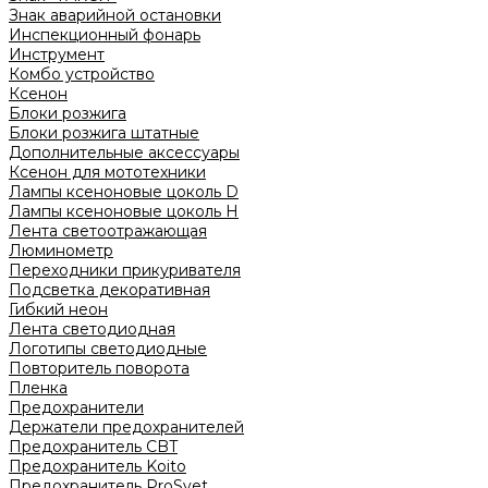
Знак аварийной остановки
Инспекционный фонарь
Инструмент
Комбо устройство
Ксенон
Блоки розжига
Блоки розжига штатные
Дополнительные аксессуары
Ксенон для мототехники
Лампы ксеноновые цоколь D
Лампы ксеноновые цоколь H
Лента светоотражающая
Люминометр
Переходники прикуривателя
Подсветка декоративная
Гибкий неон
Лента светодиодная
Логотипы светодиодные
Повторитель поворота
Пленка
Предохранители
Держатели предохранителей
Предохранитель CBT
Предохранитель Koito
Предохранитель ProSvet