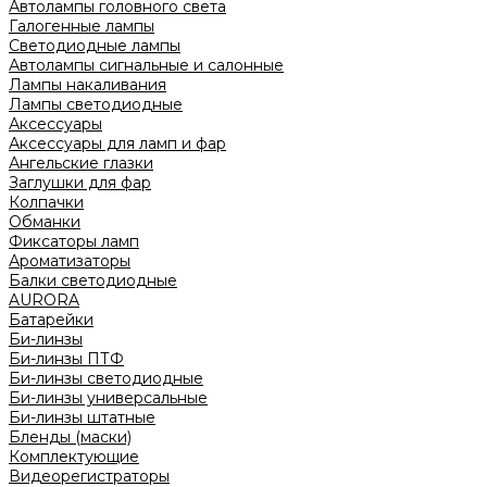
Автолампы головного света
Галогенные лампы
Светодиодные лампы
Автолампы сигнальные и салонные
Лампы накаливания
Лампы светодиодные
Аксессуары
Аксессуары для ламп и фар
Ангельские глазки
Заглушки для фар
Колпачки
Обманки
Фиксаторы ламп
Ароматизаторы
Балки светодиодные
AURORA
Батарейки
Би-линзы
Би-линзы ПТФ
Би-линзы светодиодные
Би-линзы универсальные
Би-линзы штатные
Бленды (маски)
Комплектующие
Видеорегистраторы