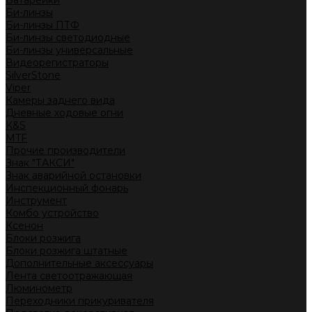
Батарейки
Би-линзы
Би-линзы ПТФ
Би-линзы светодиодные
Би-линзы универсальные
Видеорегистраторы
SilverStone
Viper
Камеры заднего вида
Дневные ходовые огни
K&S
MTF
Прочие производители
Знак "ТАКСИ"
Знак аварийной остановки
Инспекционный фонарь
Инструмент
Комбо устройство
Ксенон
Блоки розжига
Блоки розжига штатные
Дополнительные аксессуары
Лента светоотражающая
Люминометр
Переходники прикуривателя