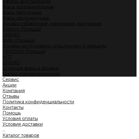
Кабель акустический
Фары дополнительные
Фары галогенные
Фары светодиодные
Фонари габаритные, маркерные, контурные
Fristom (Польша)
ORPRO
WAS (Польша)
Фонари на грузовики, спецтехнику и прицепы
FRISTOM (Польша)
MTF
ORPRO
Штатные фары и фонари
Щетки стеклоочистителя
Сервис
Акции
Компания
Отзывы
Политика конфиденциальности
Контакты
Помощь
Условия оплаты
Условия доставки
...
Каталог товаров