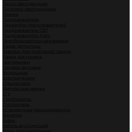
Лента светодиодная
Логотипы светодиодные
Пленка
Предохранители
Держатели предохранителей
Предохранитель CBT
Предохранитель Koito
Преобразователи напряжения
Радар-детекторы
Коврики для приборной панели
Рамки для номера
Светильники
Сигналы звуковые
Воздушные
Электрические
Спецсигналы
Импульсные маячки
СГУ
Стробоскопы
Стопсигналы
Установочные принадлежности
Герметик
Гофра
Кабель акустический
Фары дополнительные