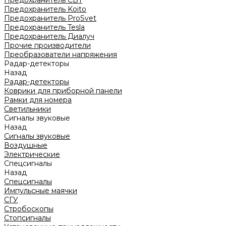
Предохранитель CBT
Предохранитель Koito
Предохранитель ProSvet
Предохранитель Tesla
Предохранитель Диалуч
Прочие производители
Преобразователи напряжения
Радар-детекторы
Назад
Радар-детекторы
Коврики для приборной панели
Рамки для номера
Светильники
Сигналы звуковые
Назад
Сигналы звуковые
Воздушные
Электрические
Спецсигналы
Назад
Спецсигналы
Импульсные маячки
СГУ
Стробоскопы
Стопсигналы