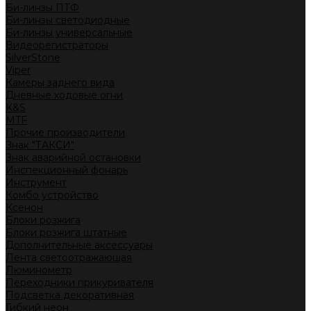
Би-линзы ПТФ
Би-линзы светодиодные
Би-линзы универсальные
Видеорегистраторы
SilverStone
Viper
Камеры заднего вида
Дневные ходовые огни
K&S
MTF
Прочие производители
Знак "ТАКСИ"
Знак аварийной остановки
Инспекционный фонарь
Инструмент
Комбо устройство
Ксенон
Блоки розжига
Блоки розжига штатные
Дополнительные аксессуары
Лента светоотражающая
Люминометр
Переходники прикуривателя
Подсветка декоративная
Гибкий неон