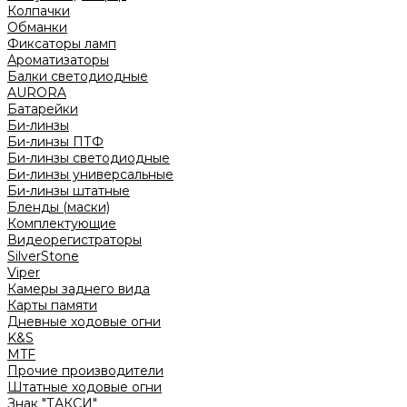
Колпачки
Обманки
Фиксаторы ламп
Ароматизаторы
Балки светодиодные
AURORA
Батарейки
Би-линзы
Би-линзы ПТФ
Би-линзы светодиодные
Би-линзы универсальные
Би-линзы штатные
Бленды (маски)
Комплектующие
Видеорегистраторы
SilverStone
Viper
Камеры заднего вида
Карты памяти
Дневные ходовые огни
K&S
MTF
Прочие производители
Штатные ходовые огни
Знак "ТАКСИ"