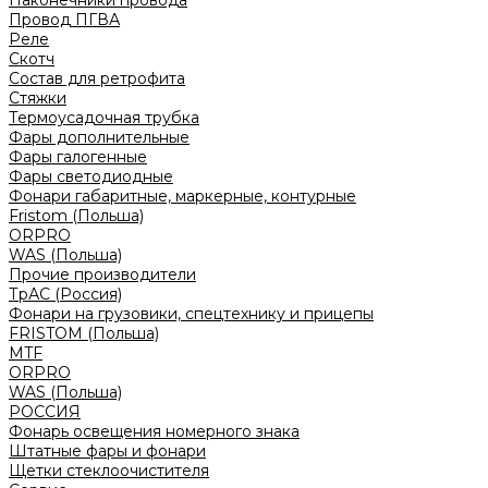
Наконечники провода
Провод ПГВА
Реле
Скотч
Состав для ретрофита
Стяжки
Термоусадочная трубка
Фары дополнительные
Фары галогенные
Фары светодиодные
Фонари габаритные, маркерные, контурные
Fristom (Польша)
ORPRO
WAS (Польша)
Прочие производители
ТрАС (Россия)
Фонари на грузовики, спецтехнику и прицепы
FRISTOM (Польша)
MTF
ORPRO
WAS (Польша)
РОССИЯ
Фонарь освещения номерного знака
Штатные фары и фонари
Щетки стеклоочистителя