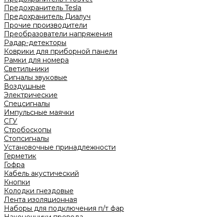
Предохранитель Tesla
Предохранитель Диалуч
Прочие производители
Преобразователи напряжения
Радар-детекторы
Коврики для приборной панели
Рамки для номера
Светильники
Сигналы звуковые
Воздушные
Электрические
Спецсигналы
Импульсные маячки
СГУ
Стробоскопы
Стопсигналы
Установочные принадлежности
Герметик
Гофра
Кабель акустический
Кнопки
Колодки гнездовые
Лента изоляционная
Наборы для подключения п/т фар