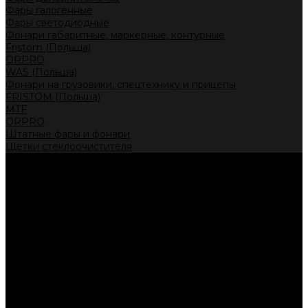
Фары галогенные
Фары светодиодные
Фонари габаритные, маркерные, контурные
Fristom (Польша)
ORPRO
WAS (Польша)
Фонари на грузовики, спецтехнику и прицепы
FRISTOM (Польша)
MTF
ORPRO
Штатные фары и фонари
Щетки стеклоочистителя
Сервис
Акции
Компания
Отзывы
Политика конфиденциальности
Контакты
Помощь
Условия оплаты
Условия доставки
...
Каталог товаров
Автолампы головного света
Галогенные лампы