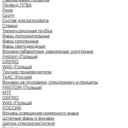
Наконечники провода
Провод ПГВА
Реле
Скотч
Состав для ретрофита
Стяжки
Термоусадочная трубка
Фары дополнительные
Фары галогенные
Фары светодиодные
Фонари габаритные, маркерные, контурные
Fristom (Польша)
ORPRO
WAS (Польша)
Прочие производители
ТрАС (Россия)
Фонари на грузовики, спецтехнику и прицепы
FRISTOM (Польша)
MTF
ORPRO
WAS (Польша)
РОССИЯ
Фонарь освещения номерного знака
Штатные фары и фонари
Щетки стеклоочистителя