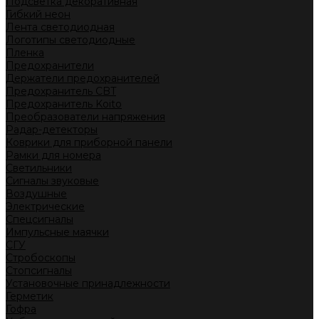
Подсветка декоративная
Гибкий неон
Лента светодиодная
Логотипы светодиодные
Пленка
Предохранители
Держатели предохранителей
Предохранитель CBT
Предохранитель Koito
Преобразователи напряжения
Радар-детекторы
Коврики для приборной панели
Рамки для номера
Светильники
Сигналы звуковые
Воздушные
Электрические
Спецсигналы
Импульсные маячки
СГУ
Стробоскопы
Стопсигналы
Установочные принадлежности
Герметик
Гофра