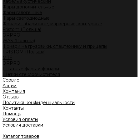
Кабель акустический
Фары дополнительные
Фары галогенные
Фары светодиодные
Фонари габаритные, маркерные, контурные
Fristom (Польша)
ORPRO
WAS (Польша)
Фонари на грузовики, спецтехнику и прицепы
FRISTOM (Польша)
MTF
ORPRO
Штатные фары и фонари
Щетки стеклоочистителя
Сервис
Акции
Компания
Отзывы
Политика конфиденциальности
Контакты
Помощь
Условия оплаты
Условия доставки
...
Каталог товаров