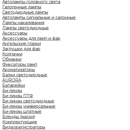
Автолампы головного света
Галогенные лампы
Светодиодные лампы
Автолампы сигнальные и салонные
Лампы накаливания
Лампы светодиодные
Аксессуары
Аксессуары для ламп и фар
Ангельские глазки
Заглушки для фар
Колпачки
Обманки
Фиксаторы ламп
Ароматизаторы
Балки светодиодные
AURORA
Батарейки
Би-линзы
Би-линзы ПТФ
Би-линзы светодиодные
Би-линзы универсальные
Би-линзы штатные
Бленды (маски)
Комплектующие
Видеорегистраторы