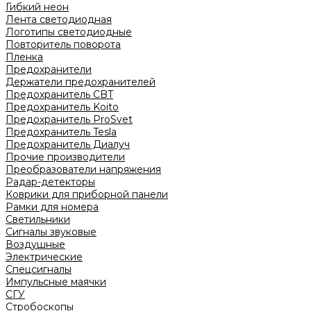
Гибкий неон
Лента светодиодная
Логотипы светодиодные
Повторитель поворота
Пленка
Предохранители
Держатели предохранителей
Предохранитель CBT
Предохранитель Koito
Предохранитель ProSvet
Предохранитель Tesla
Предохранитель Диалуч
Прочие производители
Преобразователи напряжения
Радар-детекторы
Коврики для приборной панели
Рамки для номера
Светильники
Сигналы звуковые
Воздушные
Электрические
Спецсигналы
Импульсные маячки
СГУ
Стробоскопы