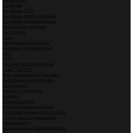
Батарейки
Би-линзы
Би-линзы ПТФ
Би-линзы светодиодные
Би-линзы универсальные
Видеорегистраторы
SilverStone
Viper
Камеры заднего вида
Дневные ходовые огни
K&S
MTF
Прочие производители
Знак "ТАКСИ"
Знак аварийной остановки
Инспекционный фонарь
Инструмент
Комбо устройство
Ксенон
Блоки розжига
Блоки розжига штатные
Дополнительные аксессуары
Лента светоотражающая
Люминометр
Переходники прикуривателя