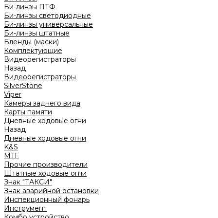
Би-линзы ПТФ
Би-линзы светодиодные
Би-линзы универсальные
Би-линзы штатные
Бленды (маски)
Комплектующие
Видеорегистраторы
Назад
Видеорегистраторы
SilverStone
Viper
Камеры заднего вида
Карты памяти
Дневные ходовые огни
Назад
Дневные ходовые огни
K&S
MTF
Прочие производители
Штатные ходовые огни
Знак "ТАКСИ"
Знак аварийной остановки
Инспекционный фонарь
Инструмент
Комбо устройство