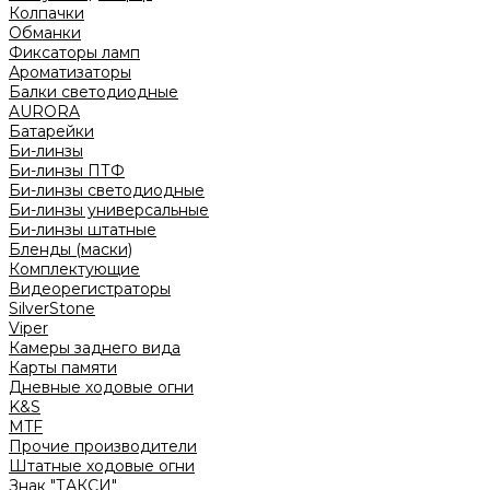
Колпачки
Обманки
Фиксаторы ламп
Ароматизаторы
Балки светодиодные
AURORA
Батарейки
Би-линзы
Би-линзы ПТФ
Би-линзы светодиодные
Би-линзы универсальные
Би-линзы штатные
Бленды (маски)
Комплектующие
Видеорегистраторы
SilverStone
Viper
Камеры заднего вида
Карты памяти
Дневные ходовые огни
K&S
MTF
Прочие производители
Штатные ходовые огни
Знак "ТАКСИ"