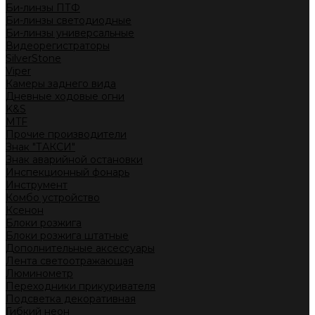
Би-линзы ПТФ
Би-линзы светодиодные
Би-линзы универсальные
Видеорегистраторы
SilverStone
Viper
Камеры заднего вида
Дневные ходовые огни
K&S
MTF
Прочие производители
Знак "ТАКСИ"
Знак аварийной остановки
Инспекционный фонарь
Инструмент
Комбо устройство
Ксенон
Блоки розжига
Блоки розжига штатные
Дополнительные аксессуары
Лента светоотражающая
Люминометр
Переходники прикуривателя
Подсветка декоративная
Гибкий неон