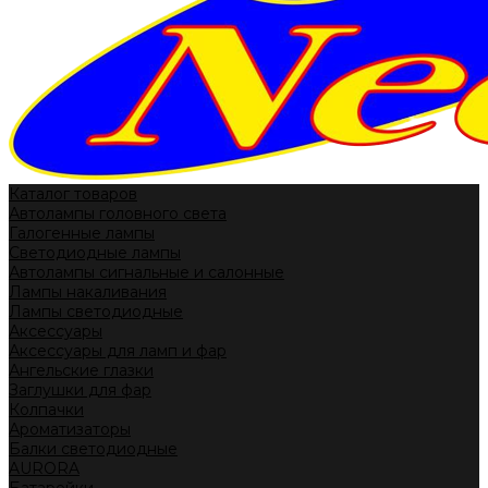
Каталог товаров
Автолампы головного света
Галогенные лампы
Светодиодные лампы
Автолампы сигнальные и салонные
Лампы накаливания
Лампы светодиодные
Аксессуары
Аксессуары для ламп и фар
Ангельские глазки
Заглушки для фар
Колпачки
Ароматизаторы
Балки светодиодные
AURORA