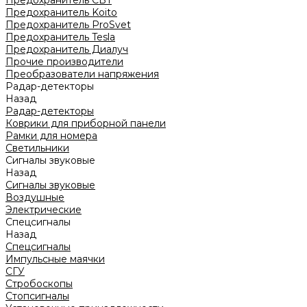
Предохранитель CBT
Предохранитель Koito
Предохранитель ProSvet
Предохранитель Tesla
Предохранитель Диалуч
Прочие производители
Преобразователи напряжения
Радар-детекторы
Назад
Радар-детекторы
Коврики для приборной панели
Рамки для номера
Светильники
Сигналы звуковые
Назад
Сигналы звуковые
Воздушные
Электрические
Спецсигналы
Назад
Спецсигналы
Импульсные маячки
СГУ
Стробоскопы
Стопсигналы