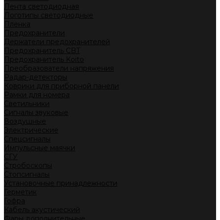
Лента светодиодная
Логотипы светодиодные
Пленка
Предохранители
Держатели предохранителей
Предохранитель CBT
Предохранитель Koito
Преобразователи напряжения
Радар-детекторы
Коврики для приборной панели
Рамки для номера
Светильники
Сигналы звуковые
Воздушные
Электрические
Спецсигналы
Импульсные маячки
СГУ
Стробоскопы
Стопсигналы
Установочные принадлежности
Герметик
Гофра
Кабель акустический
Фары дополнительные