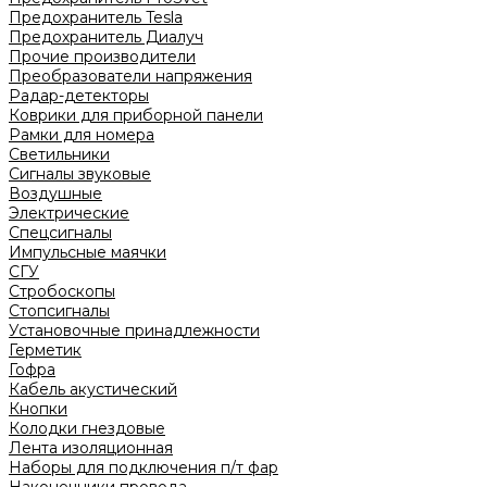
Предохранитель Tesla
Предохранитель Диалуч
Прочие производители
Преобразователи напряжения
Радар-детекторы
Коврики для приборной панели
Рамки для номера
Светильники
Сигналы звуковые
Воздушные
Электрические
Спецсигналы
Импульсные маячки
СГУ
Стробоскопы
Стопсигналы
Установочные принадлежности
Герметик
Гофра
Кабель акустический
Кнопки
Колодки гнездовые
Лента изоляционная
Наборы для подключения п/т фар