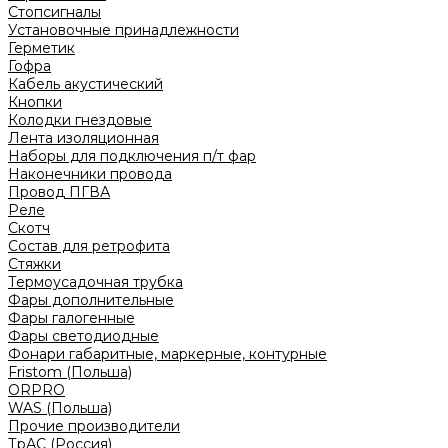
Стопсигналы
Установочные принадлежности
Герметик
Гофра
Кабель акустический
Кнопки
Колодки гнездовые
Лента изоляционная
Наборы для подключения п/т фар
Наконечники провода
Провод ПГВА
Реле
Скотч
Состав для ретрофита
Стяжки
Термоусадочная трубка
Фары дополнительные
Фары галогенные
Фары светодиодные
Фонари габаритные, маркерные, контурные
Fristom (Польша)
ORPRO
WAS (Польша)
Прочие производители
ТрАС (Россия)