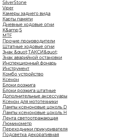
SilverStone
Viper
Камеры заднего вида
Карты памяти
Дневные ходовые огни
K&amp;S
MTF
Прочие производители
Штатные ходовые огни
Знак &quot;ТАКСИ&quot;
Знак аварийной остановки
Инспекционный фонарь
Инструмент
Комбо устройство
Ксенон
Блоки розжига
Блоки розжига штатные
Дополнительные аксессуары
Ксенон для мототехники
Лампы ксеноновые цоколь D
Лампы ксеноновые цоколь H
Лента светоотражающая
Люминометр
Переходники прикуривателя
Подсветка декоративная