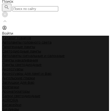
Поиск
Войти
Каталог товаров
Автолампы головного света
Галогенные лампы
Светодиодные лампы
Автолампы сигнальные и салонные
Лампы накаливания
Лампы светодиодные
Аксессуары
Аксессуары для ламп и фар
Ангельские глазки
Заглушки для фар
Колпачки
Ароматизаторы
Балки светодиодные
AURORA
Батарейки
Би-линзы