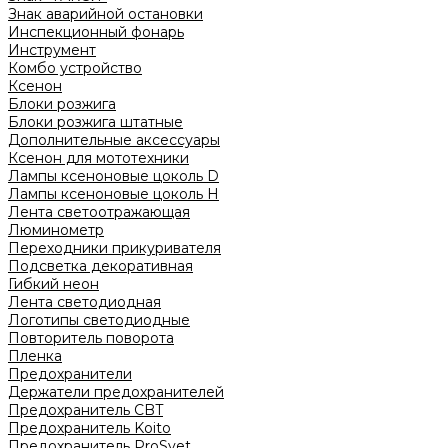
Знак аварийной остановки
Инспекционный фонарь
Инструмент
Комбо устройство
Ксенон
Блоки розжига
Блоки розжига штатные
Дополнительные аксессуары
Ксенон для мототехники
Лампы ксеноновые цоколь D
Лампы ксеноновые цоколь H
Лента светоотражающая
Люминометр
Переходники прикуривателя
Подсветка декоративная
Гибкий неон
Лента светодиодная
Логотипы светодиодные
Повторитель поворота
Пленка
Предохранители
Держатели предохранителей
Предохранитель CBT
Предохранитель Koito
Предохранитель ProSvet