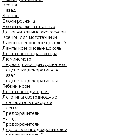
Ксенон
Назад
Ксенон
Блоки розжига
Блоки розжига штатные
Дополнительные аксессуары
Ксенон для мототехники
Лампы ксеноновые цоколь D
Лампы ксеноновые цоколь H
Лента светоотражающая
Люминометр
Переходники прикуривателя
Подсветка декоративная
Назад
Подсветка декоративная
Гибкий неон
Лента светодиодная
Логотипы светодиодные
Повторитель поворота
Пленка
Предохранители
Назад
Предохранители
Держатели предохранителей