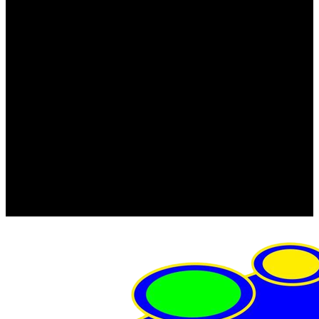
FRISTOM (Польша)
MTF
ORPRO
WAS (Польша)
РОССИЯ
Фонарь освещения номерного знака
Штатные фары и фонари
Щетки стеклоочистителя
Сервис
Акции
Компания
Отзывы
Политика конфиденциальности
Контакты
Помощь
Условия оплаты
Условия доставки