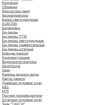
Колпачки
Обманки
Фиксаторы ламп
Ароматизаторы
Балки светодиодные
AURORA
Батарейки
Би-линзы
Би-линзы ПТФ
Би-линзы светодиодные
Би-линзы универсальные
Би-линзы штатные
Бленды (маски)
Комплектующие
Видеорегистраторы
SilverStone
Viper
Камеры заднего вида
Карты памяти
Дневные ходовые огни
K&S
MTF
Прочие производители
Штатные ходовые огни
Знак "ТАКСИ"