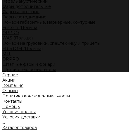
Кабель акустический
Фары дополнительные
Фары галогенные
Фары светодиодные
Фонари габаритные, маркерные, контурные
Fristom (Польша)
ORPRO
WAS (Польша)
Фонари на грузовики, спецтехнику и прицепы
FRISTOM (Польша)
MTF
ORPRO
Штатные фары и фонари
Щетки стеклоочистителя
Сервис
Акции
Компания
Отзывы
Политика конфиденциальности
Контакты
Помощь
Условия оплаты
Условия доставки
...
Каталог товаров