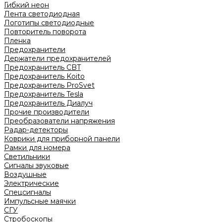
Гибкий неон
Лента светодиодная
Логотипы светодиодные
Повторитель поворота
Пленка
Предохранители
Держатели предохранителей
Предохранитель CBT
Предохранитель Koito
Предохранитель ProSvet
Предохранитель Tesla
Предохранитель Диалуч
Прочие производители
Преобразователи напряжения
Радар-детекторы
Коврики для приборной панели
Рамки для номера
Светильники
Сигналы звуковые
Воздушные
Электрические
Спецсигналы
Импульсные маячки
СГУ
Стробоскопы