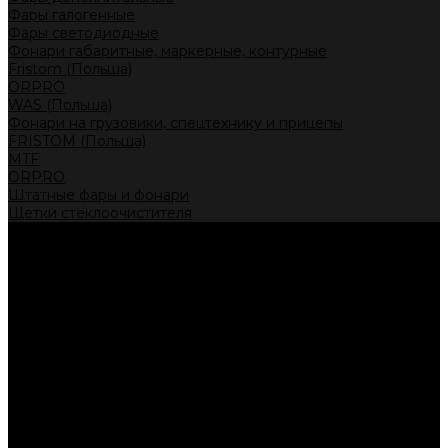
Фары галогенные
Фары светодиодные
Фонари габаритные, маркерные, контурные
Fristom (Польша)
ORPRO
WAS (Польша)
Фонари на грузовики, спецтехнику и прицепы
FRISTOM (Польша)
MTF
ORPRO
Штатные фары и фонари
Щетки стеклоочистителя
Сервис
Акции
Компания
Отзывы
Политика конфиденциальности
Контакты
Помощь
Условия оплаты
Условия доставки
...
Каталог товаров
Автолампы головного света
Галогенные лампы