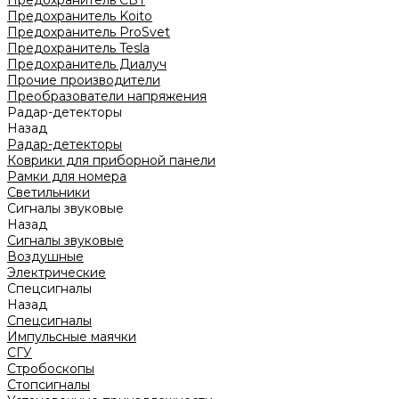
Предохранитель CBT
Предохранитель Koito
Предохранитель ProSvet
Предохранитель Tesla
Предохранитель Диалуч
Прочие производители
Преобразователи напряжения
Радар-детекторы
Назад
Радар-детекторы
Коврики для приборной панели
Рамки для номера
Светильники
Сигналы звуковые
Назад
Сигналы звуковые
Воздушные
Электрические
Спецсигналы
Назад
Спецсигналы
Импульсные маячки
СГУ
Стробоскопы
Стопсигналы