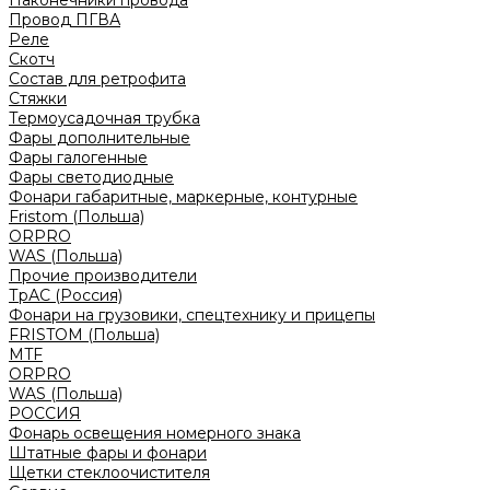
Наконечники провода
Провод ПГВА
Реле
Скотч
Состав для ретрофита
Стяжки
Термоусадочная трубка
Фары дополнительные
Фары галогенные
Фары светодиодные
Фонари габаритные, маркерные, контурные
Fristom (Польша)
ORPRO
WAS (Польша)
Прочие производители
ТрАС (Россия)
Фонари на грузовики, спецтехнику и прицепы
FRISTOM (Польша)
MTF
ORPRO
WAS (Польша)
РОССИЯ
Фонарь освещения номерного знака
Штатные фары и фонари
Щетки стеклоочистителя