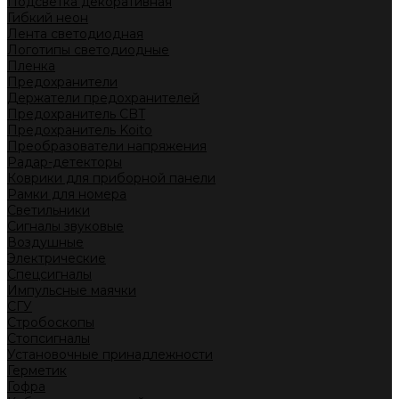
Подсветка декоративная
Гибкий неон
Лента светодиодная
Логотипы светодиодные
Пленка
Предохранители
Держатели предохранителей
Предохранитель CBT
Предохранитель Koito
Преобразователи напряжения
Радар-детекторы
Коврики для приборной панели
Рамки для номера
Светильники
Сигналы звуковые
Воздушные
Электрические
Спецсигналы
Импульсные маячки
СГУ
Стробоскопы
Стопсигналы
Установочные принадлежности
Герметик
Гофра