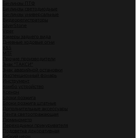
Би-линзы ПТФ
Би-линзы светодиодные
Би-линзы универсальные
Видеорегистраторы
SilverStone
Viper
Камеры заднего вида
Дневные ходовые огни
K&S
MTF
Прочие производители
Знак "ТАКСИ"
Знак аварийной остановки
Инспекционный фонарь
Инструмент
Комбо устройство
Ксенон
Блоки розжига
Блоки розжига штатные
Дополнительные аксессуары
Лента светоотражающая
Люминометр
Переходники прикуривателя
Подсветка декоративная
Гибкий неон