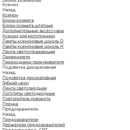
Ксенон
Назад
Ксенон
Блоки розжига
Блоки розжига штатные
Дополнительные аксессуары
Ксенон для мототехники
Лампы ксеноновые цоколь D
Лампы ксеноновые цоколь H
Лента светоотражающая
Люминометр
Переходники прикуривателя
Подсветка декоративная
Назад
Подсветка декоративная
Гибкий неон
Лента светодиодная
Логотипы светодиодные
Повторитель поворота
Пленка
Предохранители
Назад
Предохранители
Держатели предохранителей