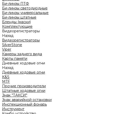
Би-линзы ПТФ
Би-линзы светодиодные
Би-линзы универсальные
Би-линзы штатные
Бленды (маски)
Комплектующие
Видеорегистраторы
Назад
Видеорегистраторы
SilverStone
Viper
Камеры заднего вида
Карты памяти
Дневные ходовые огни
Назад
Дневные ходовые огни
K&S
MTF
Прочие производители
Штатные ходовые огни
Знак "ТАКСИ"
Знак аварийной остановки
Инспекционный фонарь
Инструмент
Комбо устройство