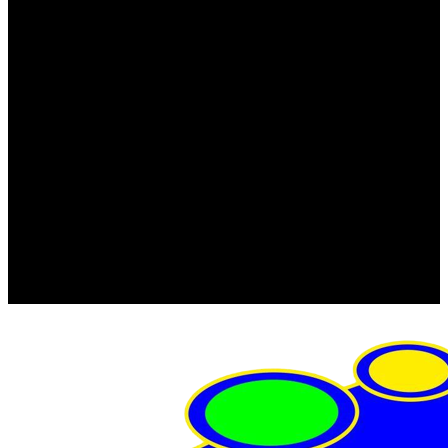
FRISTOM (Польша)
MTF
ORPRO
WAS (Польша)
РОССИЯ
Фонарь освещения номерного знака
Штатные фары и фонари
Щетки стеклоочистителя
Сервис
Акции
Компания
Отзывы
Политика конфиденциальности
Контакты
Помощь
Условия оплаты
Условия доставки