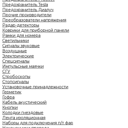
Предохранитель Tesla
Предохранитель Диалуч
Прочие производители
Преобразователи напряжения
Радар-детекторы
Коврики для приборной панели
Рамки для номера
Светильники
Сигналы звуковые
Воздушные
Электрические
Спецсигналы
Импульсные маячки
СГУ
Стробоскопы
Стопсигналы
Установочные принадлежности
Герметик
Гофра
Кабель акустический
Кнопки
Колодки гнездовые
Лента изоляционная
Наборы для подключения п/т фар