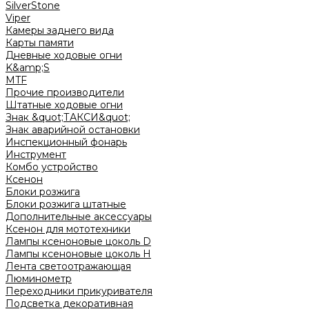
SilverStone
Viper
Камеры заднего вида
Карты памяти
Дневные ходовые огни
K&amp;S
MTF
Прочие производители
Штатные ходовые огни
Знак &quot;ТАКСИ&quot;
Знак аварийной остановки
Инспекционный фонарь
Инструмент
Комбо устройство
Ксенон
Блоки розжига
Блоки розжига штатные
Дополнительные аксессуары
Ксенон для мототехники
Лампы ксеноновые цоколь D
Лампы ксеноновые цоколь H
Лента светоотражающая
Люминометр
Переходники прикуривателя
Подсветка декоративная