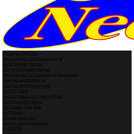
Каталог товаров
Автолампы головного света
Галогенные лампы
Светодиодные лампы
Автолампы сигнальные и салонные
Лампы накаливания
Лампы светодиодные
Аксессуары
Аксессуары для ламп и фар
Ангельские глазки
Заглушки для фар
Колпачки
Ароматизаторы
Балки светодиодные
AURORA