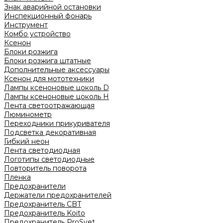
Знак аварийной остановки
Инспекционный фонарь
Инструмент
Комбо устройство
Ксенон
Блоки розжига
Блоки розжига штатные
Дополнительные аксессуары
Ксенон для мототехники
Лампы ксеноновые цоколь D
Лампы ксеноновые цоколь H
Лента светоотражающая
Люминометр
Переходники прикуривателя
Подсветка декоративная
Гибкий неон
Лента светодиодная
Логотипы светодиодные
Повторитель поворота
Пленка
Предохранители
Держатели предохранителей
Предохранитель CBT
Предохранитель Koito
Предохранитель ProSvet