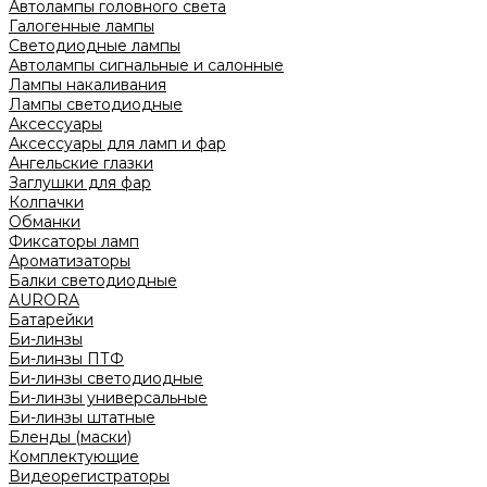
Автолампы головного света
Галогенные лампы
Светодиодные лампы
Автолампы сигнальные и салонные
Лампы накаливания
Лампы светодиодные
Аксессуары
Аксессуары для ламп и фар
Ангельские глазки
Заглушки для фар
Колпачки
Обманки
Фиксаторы ламп
Ароматизаторы
Балки светодиодные
AURORA
Батарейки
Би-линзы
Би-линзы ПТФ
Би-линзы светодиодные
Би-линзы универсальные
Би-линзы штатные
Бленды (маски)
Комплектующие
Видеорегистраторы