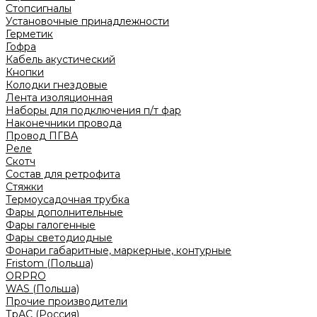
Стопсигналы
Установочные принадлежности
Герметик
Гофра
Кабель акустический
Кнопки
Колодки гнездовые
Лента изоляционная
Наборы для подключения п/т фар
Наконечники провода
Провод ПГВА
Реле
Скотч
Состав для ретрофита
Стяжки
Термоусадочная трубка
Фары дополнительные
Фары галогенные
Фары светодиодные
Фонари габаритные, маркерные, контурные
Fristom (Польша)
ORPRO
WAS (Польша)
Прочие производители
ТрАС (Россия)