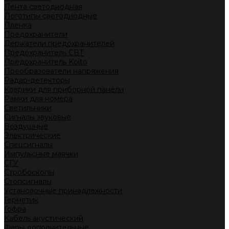
Лента светодиодная
Логотипы светодиодные
Пленка
Предохранители
Держатели предохранителей
Предохранитель CBT
Предохранитель Koito
Преобразователи напряжения
Радар-детекторы
Коврики для приборной панели
Рамки для номера
Светильники
Сигналы звуковые
Воздушные
Электрические
Спецсигналы
Импульсные маячки
СГУ
Стробоскопы
Стопсигналы
Установочные принадлежности
Герметик
Гофра
Кабель акустический
Фары дополнительные