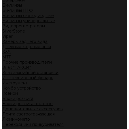
Батарейки
Би-линзы
Би-линзы ПТФ
Би-линзы светодиодные
Би-линзы универсальные
Видеорегистраторы
SilverStone
Viper
Камеры заднего вида
Дневные ходовые огни
K&S
MTF
Прочие производители
Знак "ТАКСИ"
Знак аварийной остановки
Инспекционный фонарь
Инструмент
Комбо устройство
Ксенон
Блоки розжига
Блоки розжига штатные
Дополнительные аксессуары
Лента светоотражающая
Люминометр
Переходники прикуривателя