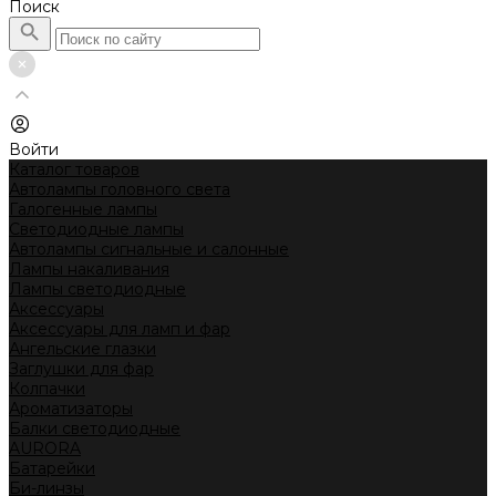
Поиск
Войти
Каталог товаров
Автолампы головного света
Галогенные лампы
Светодиодные лампы
Автолампы сигнальные и салонные
Лампы накаливания
Лампы светодиодные
Аксессуары
Аксессуары для ламп и фар
Ангельские глазки
Заглушки для фар
Колпачки
Ароматизаторы
Балки светодиодные
AURORA
Батарейки
Би-линзы