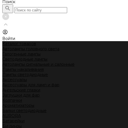
Поиск
Войти
Каталог товаров
Автолампы головного света
Галогенные лампы
Светодиодные лампы
Автолампы сигнальные и салонные
Лампы накаливания
Лампы светодиодные
Аксессуары
Аксессуары для ламп и фар
Ангельские глазки
Заглушки для фар
Колпачки
Ароматизаторы
Балки светодиодные
AURORA
Батарейки
Би-линзы