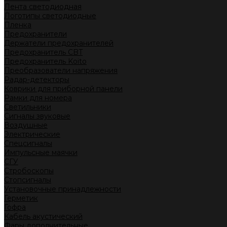
Лента светодиодная
Логотипы светодиодные
Пленка
Предохранители
Держатели предохранителей
Предохранитель CBT
Предохранитель Koito
Преобразователи напряжения
Радар-детекторы
Коврики для приборной панели
Рамки для номера
Светильники
Сигналы звуковые
Воздушные
Электрические
Спецсигналы
Импульсные маячки
СГУ
Стробоскопы
Стопсигналы
Установочные принадлежности
Герметик
Гофра
Кабель акустический
Фары дополнительные