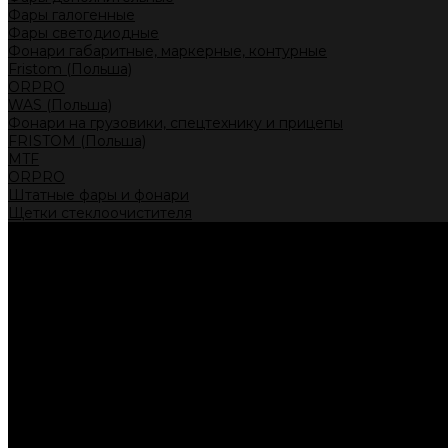
Фары галогенные
Фары светодиодные
Фонари габаритные, маркерные, контурные
Fristom (Польша)
ORPRO
WAS (Польша)
Фонари на грузовики, спецтехнику и прицепы
FRISTOM (Польша)
MTF
ORPRO
Штатные фары и фонари
Щетки стеклоочистителя
Сервис
Акции
Компания
Отзывы
Политика конфиденциальности
Контакты
Помощь
Условия оплаты
Условия доставки
...
Каталог товаров
Автолампы головного света
Галогенные лампы