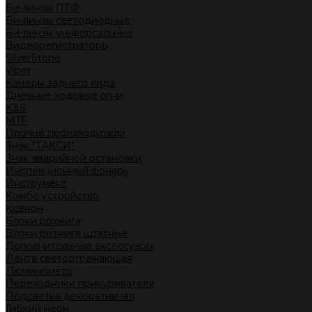
Би-линзы ПТФ
Би-линзы светодиодные
Би-линзы универсальные
Видеорегистраторы
SilverStone
Viper
Камеры заднего вида
Дневные ходовые огни
K&S
MTF
Прочие производители
Знак "ТАКСИ"
Знак аварийной остановки
Инспекционный фонарь
Инструмент
Комбо устройство
Ксенон
Блоки розжига
Блоки розжига штатные
Дополнительные аксессуары
Лента светоотражающая
Люминометр
Переходники прикуривателя
Подсветка декоративная
Гибкий неон