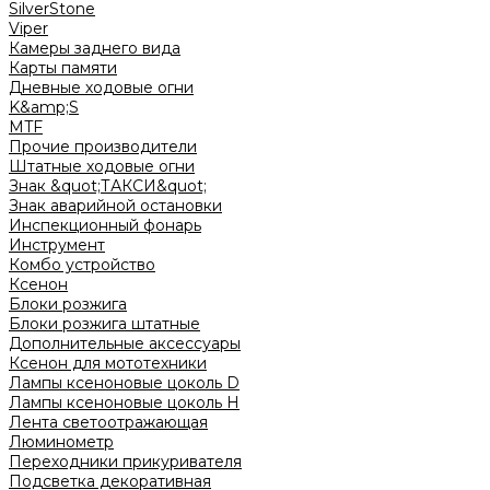
SilverStone
Viper
Камеры заднего вида
Карты памяти
Дневные ходовые огни
K&amp;S
MTF
Прочие производители
Штатные ходовые огни
Знак &quot;ТАКСИ&quot;
Знак аварийной остановки
Инспекционный фонарь
Инструмент
Комбо устройство
Ксенон
Блоки розжига
Блоки розжига штатные
Дополнительные аксессуары
Ксенон для мототехники
Лампы ксеноновые цоколь D
Лампы ксеноновые цоколь H
Лента светоотражающая
Люминометр
Переходники прикуривателя
Подсветка декоративная