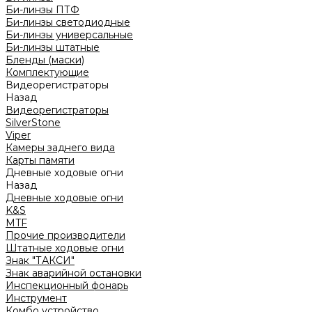
Би-линзы ПТФ
Би-линзы светодиодные
Би-линзы универсальные
Би-линзы штатные
Бленды (маски)
Комплектующие
Видеорегистраторы
Назад
Видеорегистраторы
SilverStone
Viper
Камеры заднего вида
Карты памяти
Дневные ходовые огни
Назад
Дневные ходовые огни
K&S
MTF
Прочие производители
Штатные ходовые огни
Знак "ТАКСИ"
Знак аварийной остановки
Инспекционный фонарь
Инструмент
Комбо устройство