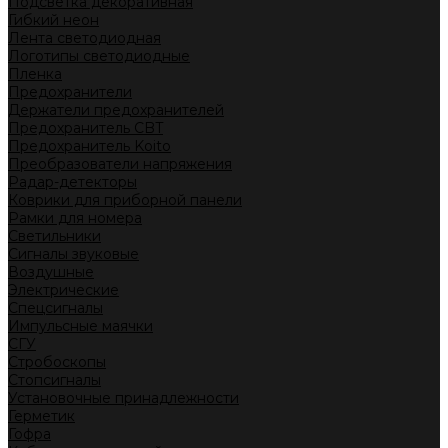
Подсветка декоративная
Гибкий неон
Лента светодиодная
Логотипы светодиодные
Пленка
Предохранители
Держатели предохранителей
Предохранитель CBT
Предохранитель Koito
Преобразователи напряжения
Радар-детекторы
Коврики для приборной панели
Рамки для номера
Светильники
Сигналы звуковые
Воздушные
Электрические
Спецсигналы
Импульсные маячки
СГУ
Стробоскопы
Стопсигналы
Установочные принадлежности
Герметик
Гофра