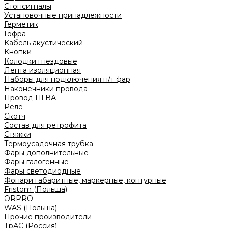
Стопсигналы
Установочные принадлежности
Герметик
Гофра
Кабель акустический
Кнопки
Колодки гнездовые
Лента изоляционная
Наборы для подключения п/т фар
Наконечники провода
Провод ПГВА
Реле
Скотч
Состав для ретрофита
Стяжки
Термоусадочная трубка
Фары дополнительные
Фары галогенные
Фары светодиодные
Фонари габаритные, маркерные, контурные
Fristom (Польша)
ORPRO
WAS (Польша)
Прочие производители
ТрАС (Россия)