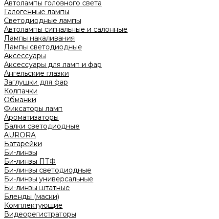
Автолампы головного света
Галогенные лампы
Светодиодные лампы
Автолампы сигнальные и салонные
Лампы накаливания
Лампы светодиодные
Аксессуары
Аксессуары для ламп и фар
Ангельские глазки
Заглушки для фар
Колпачки
Обманки
Фиксаторы ламп
Ароматизаторы
Балки светодиодные
AURORA
Батарейки
Би-линзы
Би-линзы ПТФ
Би-линзы светодиодные
Би-линзы универсальные
Би-линзы штатные
Бленды (маски)
Комплектующие
Видеорегистраторы