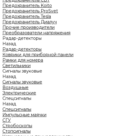
Предохранитель CBT
Предохранитель Koito
Предохранитель ProSvet
Предохранитель Tesla
Предохранитель Диалуч
Прочие производители
Преобразователи напряжения
Радар-детекторы
Назад
Радар-детекторы
Коврики для приборной панели
Рамки для номера
Светильники
Сигналы звуковые
Назад
Сигналы звуковые
Воздушные
Электрические
Спецсигналы
Назад
Спецсигналы
Импульсные маячки
СГУ
Стробоскопы
Стопсигналы