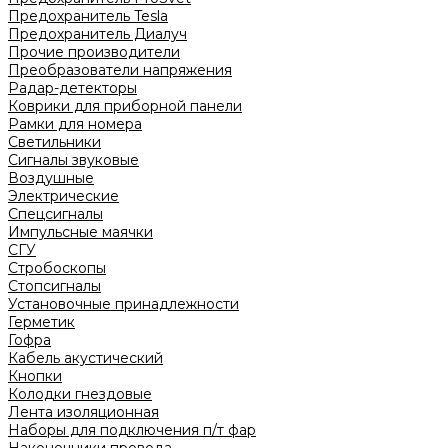
Предохранитель Tesla
Предохранитель Диалуч
Прочие производители
Преобразователи напряжения
Радар-детекторы
Коврики для приборной панели
Рамки для номера
Светильники
Сигналы звуковые
Воздушные
Электрические
Спецсигналы
Импульсные маячки
СГУ
Стробоскопы
Стопсигналы
Установочные принадлежности
Герметик
Гофра
Кабель акустический
Кнопки
Колодки гнездовые
Лента изоляционная
Наборы для подключения п/т фар