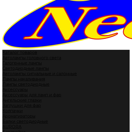
Каталог товаров
Автолампы головного света
Галогенные лампы
Светодиодные лампы
Автолампы сигнальные и салонные
Лампы накаливания
Лампы светодиодные
Аксессуары
Аксессуары для ламп и фар
Ангельские глазки
Заглушки для фар
Колпачки
Ароматизаторы
Балки светодиодные
AURORA