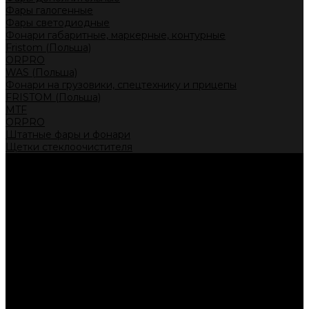
Фары галогенные
Фары светодиодные
Фонари габаритные, маркерные, контурные
Fristom (Польша)
ORPRO
WAS (Польша)
Фонари на грузовики, спецтехнику и прицепы
FRISTOM (Польша)
MTF
ORPRO
Штатные фары и фонари
Щетки стеклоочистителя
Сервис
Акции
Компания
Отзывы
Политика конфиденциальности
Контакты
Помощь
Условия оплаты
Условия доставки
...
Каталог товаров
Автолампы головного света
Галогенные лампы