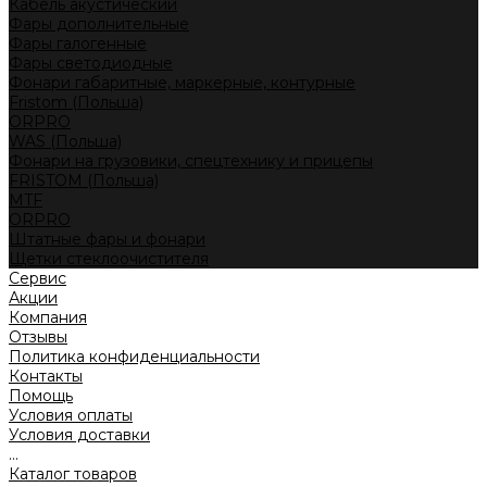
Кабель акустический
Фары дополнительные
Фары галогенные
Фары светодиодные
Фонари габаритные, маркерные, контурные
Fristom (Польша)
ORPRO
WAS (Польша)
Фонари на грузовики, спецтехнику и прицепы
FRISTOM (Польша)
MTF
ORPRO
Штатные фары и фонари
Щетки стеклоочистителя
Сервис
Акции
Компания
Отзывы
Политика конфиденциальности
Контакты
Помощь
Условия оплаты
Условия доставки
...
Каталог товаров