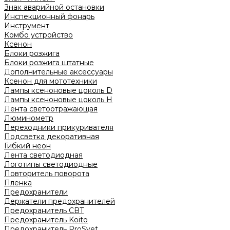
Знак аварийной остановки
Инспекционный фонарь
Инструмент
Комбо устройство
Ксенон
Блоки розжига
Блоки розжига штатные
Дополнительные аксессуары
Ксенон для мототехники
Лампы ксеноновые цоколь D
Лампы ксеноновые цоколь H
Лента светоотражающая
Люминометр
Переходники прикуривателя
Подсветка декоративная
Гибкий неон
Лента светодиодная
Логотипы светодиодные
Повторитель поворота
Пленка
Предохранители
Держатели предохранителей
Предохранитель CBT
Предохранитель Koito
Предохранитель ProSvet