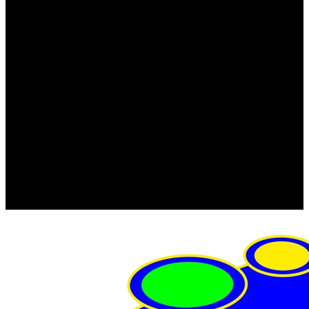
FRISTOM (Польша)
MTF
ORPRO
WAS (Польша)
РОССИЯ
Фонарь освещения номерного знака
Штатные фары и фонари
Щетки стеклоочистителя
Сервис
Акции
Компания
Отзывы
Политика конфиденциальности
Контакты
Помощь
Условия оплаты
Условия доставки