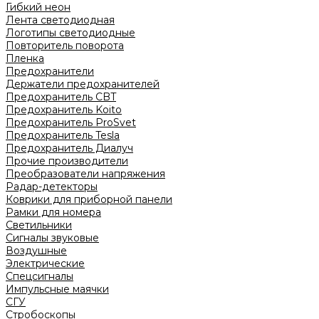
Гибкий неон
Лента светодиодная
Логотипы светодиодные
Повторитель поворота
Пленка
Предохранители
Держатели предохранителей
Предохранитель CBT
Предохранитель Koito
Предохранитель ProSvet
Предохранитель Tesla
Предохранитель Диалуч
Прочие производители
Преобразователи напряжения
Радар-детекторы
Коврики для приборной панели
Рамки для номера
Светильники
Сигналы звуковые
Воздушные
Электрические
Спецсигналы
Импульсные маячки
СГУ
Стробоскопы