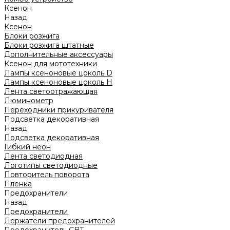
Ксенон
Назад
Ксенон
Блоки розжига
Блоки розжига штатные
Дополнительные аксессуары
Ксенон для мототехники
Лампы ксеноновые цоколь D
Лампы ксеноновые цоколь H
Лента светоотражающая
Люминометр
Переходники прикуривателя
Подсветка декоративная
Назад
Подсветка декоративная
Гибкий неон
Лента светодиодная
Логотипы светодиодные
Повторитель поворота
Пленка
Предохранители
Назад
Предохранители
Держатели предохранителей