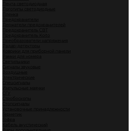
Лента светодиодная
Логотипы светодиодные
Пленка
Предохранители
Держатели предохранителей
Предохранитель CBT
Предохранитель Koito
Преобразователи напряжения
Радар-детекторы
Коврики для приборной панели
Рамки для номера
Светильники
Сигналы звуковые
Воздушные
Электрические
Спецсигналы
Импульсные маячки
СГУ
Стробоскопы
Стопсигналы
Установочные принадлежности
Герметик
Гофра
Кабель акустический
Фары дополнительные