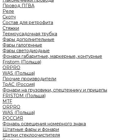
Наконечники провода
Провод ПГВА
Реле
Скотч
Состав для ретрофита
Стяжки
Термоусадочная трубка
Фары дополнительные
Фары галогенные
Фары светодиодные
Фонари габаритные, маркерные, контурные
Fristom (Польша)
ORPRO
WAS (Польша)
Прочие производители
ТрАС (Россия)
Фонари на грузовики, спецтехнику и прицепы
FRISTOM (Польша)
MTF
ORPRO
WAS (Польша)
РОССИЯ
Фонарь освещения номерного знака
Штатные фары и фонари
Щетки стеклоочистителя