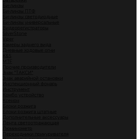
Батарейки
Би-линзы
Би-линзы ПТФ
Би-линзы светодиодные
Би-линзы универсальные
Видеорегистраторы
SilverStone
Viper
Камеры заднего вида
Дневные ходовые огни
K&S
MTF
Прочие производители
Знак "ТАКСИ"
Знак аварийной остановки
Инспекционный фонарь
Инструмент
Комбо устройство
Ксенон
Блоки розжига
Блоки розжига штатные
Дополнительные аксессуары
Лента светоотражающая
Люминометр
Переходники прикуривателя