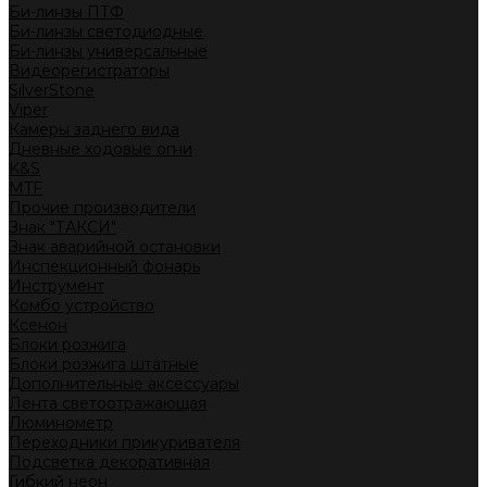
Би-линзы ПТФ
Би-линзы светодиодные
Би-линзы универсальные
Видеорегистраторы
SilverStone
Viper
Камеры заднего вида
Дневные ходовые огни
K&S
MTF
Прочие производители
Знак "ТАКСИ"
Знак аварийной остановки
Инспекционный фонарь
Инструмент
Комбо устройство
Ксенон
Блоки розжига
Блоки розжига штатные
Дополнительные аксессуары
Лента светоотражающая
Люминометр
Переходники прикуривателя
Подсветка декоративная
Гибкий неон