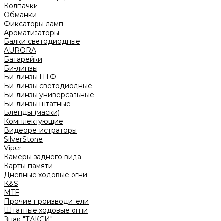
Колпачки
Обманки
Фиксаторы ламп
Ароматизаторы
Балки светодиодные
AURORA
Батарейки
Би-линзы
Би-линзы ПТФ
Би-линзы светодиодные
Би-линзы универсальные
Би-линзы штатные
Бленды (маски)
Комплектующие
Видеорегистраторы
SilverStone
Viper
Камеры заднего вида
Карты памяти
Дневные ходовые огни
K&S
MTF
Прочие производители
Штатные ходовые огни
Знак "ТАКСИ"