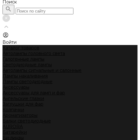
Поиск
Войти
Каталог товаров
Автолампы головного света
Галогенные лампы
Светодиодные лампы
Автолампы сигнальные и салонные
Лампы накаливания
Лампы светодиодные
Аксессуары
Аксессуары для ламп и фар
Ангельские глазки
Заглушки для фар
Колпачки
Ароматизаторы
Балки светодиодные
AURORA
Батарейки
Би-линзы