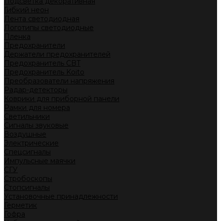
Подсветка декоративная
Гибкий неон
Лента светодиодная
Логотипы светодиодные
Пленка
Предохранители
Держатели предохранителей
Предохранитель CBT
Предохранитель Koito
Преобразователи напряжения
Радар-детекторы
Коврики для приборной панели
Рамки для номера
Светильники
Сигналы звуковые
Воздушные
Электрические
Спецсигналы
Импульсные маячки
СГУ
Стробоскопы
Стопсигналы
Установочные принадлежности
Герметик
Гофра