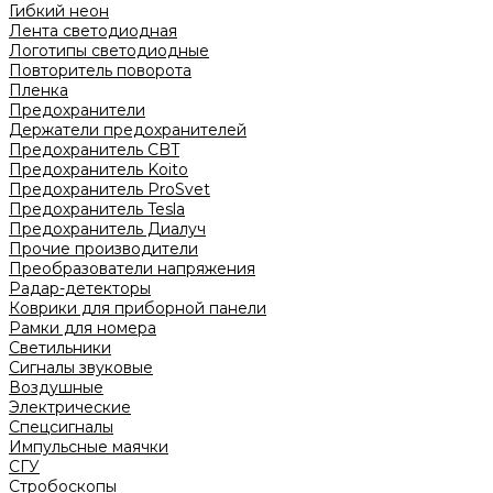
Гибкий неон
Лента светодиодная
Логотипы светодиодные
Повторитель поворота
Пленка
Предохранители
Держатели предохранителей
Предохранитель CBT
Предохранитель Koito
Предохранитель ProSvet
Предохранитель Tesla
Предохранитель Диалуч
Прочие производители
Преобразователи напряжения
Радар-детекторы
Коврики для приборной панели
Рамки для номера
Светильники
Сигналы звуковые
Воздушные
Электрические
Спецсигналы
Импульсные маячки
СГУ
Стробоскопы