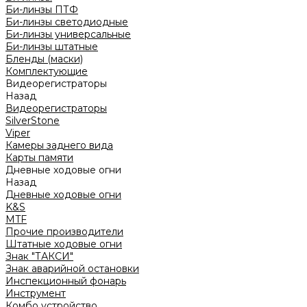
Би-линзы ПТФ
Би-линзы светодиодные
Би-линзы универсальные
Би-линзы штатные
Бленды (маски)
Комплектующие
Видеорегистраторы
Назад
Видеорегистраторы
SilverStone
Viper
Камеры заднего вида
Карты памяти
Дневные ходовые огни
Назад
Дневные ходовые огни
K&S
MTF
Прочие производители
Штатные ходовые огни
Знак "ТАКСИ"
Знак аварийной остановки
Инспекционный фонарь
Инструмент
Комбо устройство