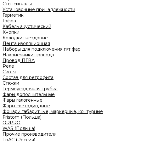
Стопсигналы
Установочные принадлежности
Герметик
Гофра
Кабель акустический
Кнопки
Колодки гнездовые
Лента изоляционная
Наборы для подключения п/т фар
Наконечники провода
Провод ПГВА
Реле
Скотч
Состав для ретрофита
Стяжки
Термоусадочная трубка
Фары дополнительные
Фары галогенные
Фары светодиодные
Фонари габаритные, маркерные, контурные
Fristom (Польша)
ORPRO
WAS (Польша)
Прочие производители
ТрАС (Россия)