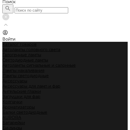
Поиск
Войти
Каталог товаров
Автолампы головного света
Галогенные лампы
Светодиодные лампы
Автолампы сигнальные и салонные
Лампы накаливания
Лампы светодиодные
Аксессуары
Аксессуары для ламп и фар
Ангельские глазки
Заглушки для фар
Колпачки
Ароматизаторы
Балки светодиодные
AURORA
Батарейки
Би-линзы