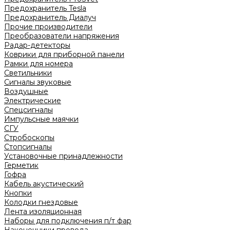
Предохранитель Tesla
Предохранитель Диалуч
Прочие производители
Преобразователи напряжения
Радар-детекторы
Коврики для приборной панели
Рамки для номера
Светильники
Сигналы звуковые
Воздушные
Электрические
Спецсигналы
Импульсные маячки
СГУ
Стробоскопы
Стопсигналы
Установочные принадлежности
Герметик
Гофра
Кабель акустический
Кнопки
Колодки гнездовые
Лента изоляционная
Наборы для подключения п/т фар