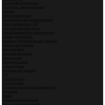
Лента светодиодная
Логотипы светодиодные
Пленка
Предохранители
Держатели предохранителей
Предохранитель CBT
Предохранитель Koito
Преобразователи напряжения
Радар-детекторы
Коврики для приборной панели
Рамки для номера
Светильники
Сигналы звуковые
Воздушные
Электрические
Спецсигналы
Импульсные маячки
СГУ
Стробоскопы
Стопсигналы
Установочные принадлежности
Герметик
Гофра
Кабель акустический
Фары дополнительные