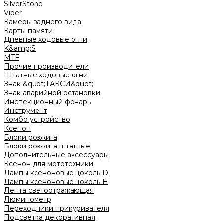
SilverStone
Viper
Камеры заднего вида
Карты памяти
Дневные ходовые огни
K&amp;S
MTF
Прочие производители
Штатные ходовые огни
Знак &quot;ТАКСИ&quot;
Знак аварийной остановки
Инспекционный фонарь
Инструмент
Комбо устройство
Ксенон
Блоки розжига
Блоки розжига штатные
Дополнительные аксессуары
Ксенон для мототехники
Лампы ксеноновые цоколь D
Лампы ксеноновые цоколь H
Лента светоотражающая
Люминометр
Переходники прикуривателя
Подсветка декоративная