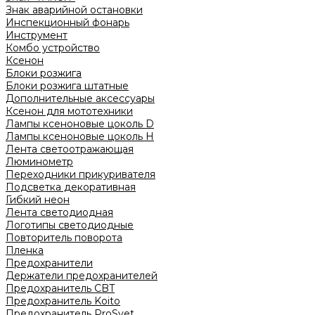
Знак аварийной остановки
Инспекционный фонарь
Инструмент
Комбо устройство
Ксенон
Блоки розжига
Блоки розжига штатные
Дополнительные аксессуары
Ксенон для мототехники
Лампы ксеноновые цоколь D
Лампы ксеноновые цоколь H
Лента светоотражающая
Люминометр
Переходники прикуривателя
Подсветка декоративная
Гибкий неон
Лента светодиодная
Логотипы светодиодные
Повторитель поворота
Пленка
Предохранители
Держатели предохранителей
Предохранитель CBT
Предохранитель Koito
Предохранитель ProSvet