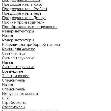
Предохранитель CBT
Предохранитель Koito
Предохранитель ProSvet
Предохранитель Tesla
Предохранитель Диалуч
Прочие производители
Преобразователи напряжения
Радар-детекторы
Назад
Радар-детекторы
Коврики для приборной панели
Рамки для номера
Светильники
Сигналы звуковые
Назад
Сигналы звуковые
Воздушные
Электрические
Спецсигналы
Назад
Спецсигналы
Импульсные маячки
СГУ
Стробоскопы
Стопсигналы