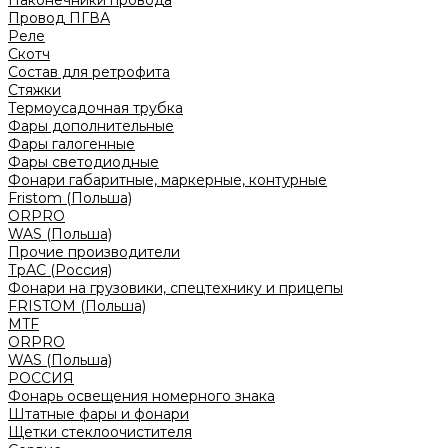
Наконечники провода
Провод ПГВА
Реле
Скотч
Состав для ретрофита
Стяжки
Термоусадочная трубка
Фары дополнительные
Фары галогенные
Фары светодиодные
Фонари габаритные, маркерные, контурные
Fristom (Польша)
ORPRO
WAS (Польша)
Прочие производители
ТрАС (Россия)
Фонари на грузовики, спецтехнику и прицепы
FRISTOM (Польша)
MTF
ORPRO
WAS (Польша)
РОССИЯ
Фонарь освещения номерного знака
Штатные фары и фонари
Щетки стеклоочистителя