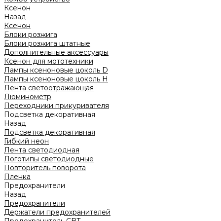
Ксенон
Назад
Ксенон
Блоки розжига
Блоки розжига штатные
Дополнительные аксессуары
Ксенон для мототехники
Лампы ксеноновые цоколь D
Лампы ксеноновые цоколь H
Лента светоотражающая
Люминометр
Переходники прикуривателя
Подсветка декоративная
Назад
Подсветка декоративная
Гибкий неон
Лента светодиодная
Логотипы светодиодные
Повторитель поворота
Пленка
Предохранители
Назад
Предохранители
Держатели предохранителей