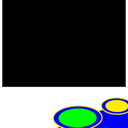
FRISTOM (Польша)
MTF
ORPRO
WAS (Польша)
РОССИЯ
Фонарь освещения номерного знака
Штатные фары и фонари
Щетки стеклоочистителя
Сервис
Акции
Компания
Отзывы
Политика конфиденциальности
Контакты
Помощь
Условия оплаты
Условия доставки