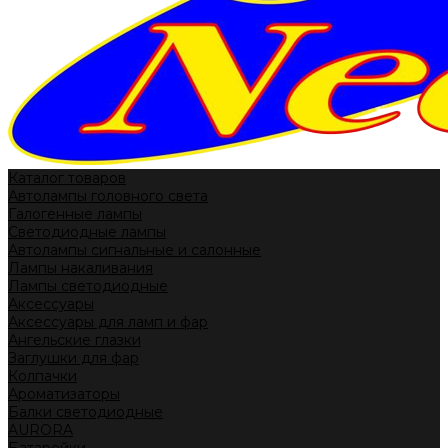
Каталог товаров
Автолампы головного света
Галогенные лампы
Светодиодные лампы
Автолампы сигнальные и салонные
Лампы накаливания
Лампы светодиодные
Аксессуары
Аксессуары для ламп и фар
Ангельские глазки
Заглушки для фар
Колпачки
Ароматизаторы
Балки светодиодные
AURORA