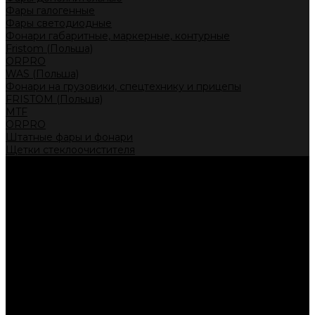
Фары галогенные
Фары светодиодные
Фонари габаритные, маркерные, контурные
Fristom (Польша)
ORPRO
WAS (Польша)
Фонари на грузовики, спецтехнику и прицепы
FRISTOM (Польша)
MTF
ORPRO
Штатные фары и фонари
Щетки стеклоочистителя
Сервис
Акции
Компания
Отзывы
Политика конфиденциальности
Контакты
Помощь
Условия оплаты
Условия доставки
...
Каталог товаров
Автолампы головного света
Галогенные лампы