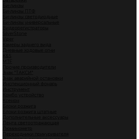
Батарейки
Би-линзы
Би-линзы ПТФ
Би-линзы светодиодные
Би-линзы универсальные
Видеорегистраторы
SilverStone
Viper
Камеры заднего вида
Дневные ходовые огни
K&S
MTF
Прочие производители
Знак "ТАКСИ"
Знак аварийной остановки
Инспекционный фонарь
Инструмент
Комбо устройство
Ксенон
Блоки розжига
Блоки розжига штатные
Дополнительные аксессуары
Лента светоотражающая
Люминометр
Переходники прикуривателя