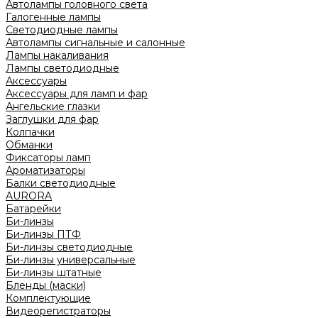
Автолампы головного света
Галогенные лампы
Светодиодные лампы
Автолампы сигнальные и салонные
Лампы накаливания
Лампы светодиодные
Аксессуары
Аксессуары для ламп и фар
Ангельские глазки
Заглушки для фар
Колпачки
Обманки
Фиксаторы ламп
Ароматизаторы
Балки светодиодные
AURORA
Батарейки
Би-линзы
Би-линзы ПТФ
Би-линзы светодиодные
Би-линзы универсальные
Би-линзы штатные
Бленды (маски)
Комплектующие
Видеорегистраторы