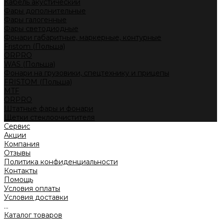
Кабель акустический
Фары дополнительные
Фары галогенные
Фары светодиодные
Фонари габаритные, маркерные, контурные
Fristom (Польша)
ORPRO
WAS (Польша)
Фонари на грузовики, спецтехнику и прицепы
FRISTOM (Польша)
MTF
ORPRO
Штатные фары и фонари
Щетки стеклоочистителя
Сервис
Акции
Компания
Отзывы
Политика конфиденциальности
Контакты
Помощь
Условия оплаты
Условия доставки
...
Каталог товаров