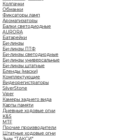
Колпачки
Обманки
Фиксаторы ламп
Ароматизаторы
Балки светодиодные
AURORA
Батарейки
Би-линзы
Би-линзы ПТФ
Би-линзы светодиодные
Би-линзы универсальные
Би-линзы штатные
Бленды (маски)
Комплектующие
Видеорегистраторы
SilverStone
Viper
Камеры заднего вида
Карты памяти
Дневные ходовые огни
K&S
MTF
Прочие производители
Штатные ходовые огни
Знак "ТАКСИ"