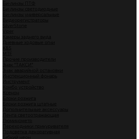
Би-линзы ПТФ
Би-линзы светодиодные
Би-линзы универсальные
Видеорегистраторы
SilverStone
Viper
Камеры заднего вида
Дневные ходовые огни
K&S
MTF
Прочие производители
Знак "ТАКСИ"
Знак аварийной остановки
Инспекционный фонарь
Инструмент
Комбо устройство
Ксенон
Блоки розжига
Блоки розжига штатные
Дополнительные аксессуары
Лента светоотражающая
Люминометр
Переходники прикуривателя
Подсветка декоративная
Гибкий неон