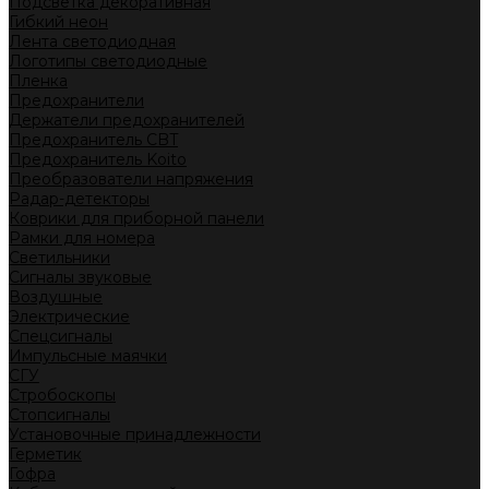
Подсветка декоративная
Гибкий неон
Лента светодиодная
Логотипы светодиодные
Пленка
Предохранители
Держатели предохранителей
Предохранитель CBT
Предохранитель Koito
Преобразователи напряжения
Радар-детекторы
Коврики для приборной панели
Рамки для номера
Светильники
Сигналы звуковые
Воздушные
Электрические
Спецсигналы
Импульсные маячки
СГУ
Стробоскопы
Стопсигналы
Установочные принадлежности
Герметик
Гофра