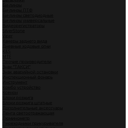
Батарейки
Би-линзы
Би-линзы ПТФ
Би-линзы светодиодные
Би-линзы универсальные
Видеорегистраторы
SilverStone
Viper
Камеры заднего вида
Дневные ходовые огни
K&S
MTF
Прочие производители
Знак "ТАКСИ"
Знак аварийной остановки
Инспекционный фонарь
Инструмент
Комбо устройство
Ксенон
Блоки розжига
Блоки розжига штатные
Дополнительные аксессуары
Лента светоотражающая
Люминометр
Переходники прикуривателя