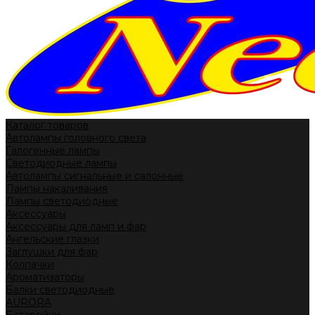
Каталог товаров
Автолампы головного света
Галогенные лампы
Светодиодные лампы
Автолампы сигнальные и салонные
Лампы накаливания
Лампы светодиодные
Аксессуары
Аксессуары для ламп и фар
Ангельские глазки
Заглушки для фар
Колпачки
Ароматизаторы
Балки светодиодные
AURORA