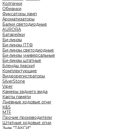
Колпачки
Обманки
Фиксаторы ламп
Ароматизаторы
Балки светодиодные
AURORA
Батарейки
Би-линзы
Би-линзы ПТФ
Би-линзы светодиодные
Би-линзы универсальные
Би-линзы штатные
Бленды (маски)
Комплектующие
Видеорегистраторы
SilverStone
Viper
Камеры заднего вида
Карты памяти
Дневные ходовые огни
K&S
MTF
Прочие производители
Штатные ходовые огни
Знак "ТАКСИ"