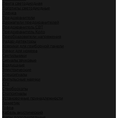
Лента светодиодная
Логотипы светодиодные
Пленка
Предохранители
Держатели предохранителей
Предохранитель CBT
Предохранитель Koito
Преобразователи напряжения
Радар-детекторы
Коврики для приборной панели
Рамки для номера
Светильники
Сигналы звуковые
Воздушные
Электрические
Спецсигналы
Импульсные маячки
СГУ
Стробоскопы
Стопсигналы
Установочные принадлежности
Герметик
Гофра
Кабель акустический
Фары дополнительные