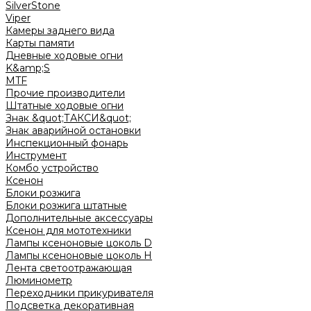
SilverStone
Viper
Камеры заднего вида
Карты памяти
Дневные ходовые огни
K&amp;S
MTF
Прочие производители
Штатные ходовые огни
Знак &quot;ТАКСИ&quot;
Знак аварийной остановки
Инспекционный фонарь
Инструмент
Комбо устройство
Ксенон
Блоки розжига
Блоки розжига штатные
Дополнительные аксессуары
Ксенон для мототехники
Лампы ксеноновые цоколь D
Лампы ксеноновые цоколь H
Лента светоотражающая
Люминометр
Переходники прикуривателя
Подсветка декоративная