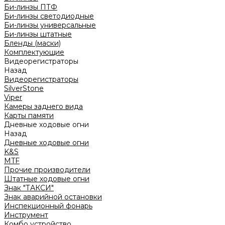
Би-линзы ПТФ
Би-линзы светодиодные
Би-линзы универсальные
Би-линзы штатные
Бленды (маски)
Комплектующие
Видеорегистраторы
Назад
Видеорегистраторы
SilverStone
Viper
Камеры заднего вида
Карты памяти
Дневные ходовые огни
Назад
Дневные ходовые огни
K&S
MTF
Прочие производители
Штатные ходовые огни
Знак "ТАКСИ"
Знак аварийной остановки
Инспекционный фонарь
Инструмент
Комбо устройство