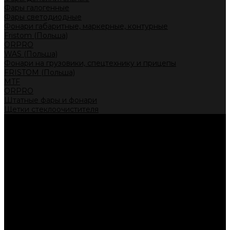
Фары галогенные
Фары светодиодные
Фонари габаритные, маркерные, контурные
Fristom (Польша)
ORPRO
WAS (Польша)
Фонари на грузовики, спецтехнику и прицепы
FRISTOM (Польша)
MTF
ORPRO
Штатные фары и фонари
Щетки стеклоочистителя
Сервис
Акции
Компания
Отзывы
Политика конфиденциальности
Контакты
Помощь
Условия оплаты
Условия доставки
...
Каталог товаров
Автолампы головного света
Галогенные лампы