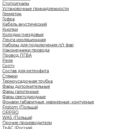
Стопсигналы
Установочные принадлежности
Герметик
Гофра
Кабель акустический
Кнопки
Колодки гнездовые
Лента изоляционная
Наборы для подключения п/т фар
Наконечники провода
Провод ПГВА
Реле
Скотч
Состав для ретрофита
Стяжки
Термоусадочная трубка
Фары дополнительные
Фары галогенные
Фары светодиодные
Фонари габаритные, маркерные, контурные
Fristom (Польша)
ORPRO
WAS (Польша)
Прочие производители
ТрАС (Россия)