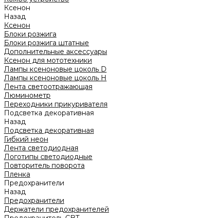
Ксенон
Назад
Ксенон
Блоки розжига
Блоки розжига штатные
Дополнительные аксессуары
Ксенон для мототехники
Лампы ксеноновые цоколь D
Лампы ксеноновые цоколь H
Лента светоотражающая
Люминометр
Переходники прикуривателя
Подсветка декоративная
Назад
Подсветка декоративная
Гибкий неон
Лента светодиодная
Логотипы светодиодные
Повторитель поворота
Пленка
Предохранители
Назад
Предохранители
Держатели предохранителей