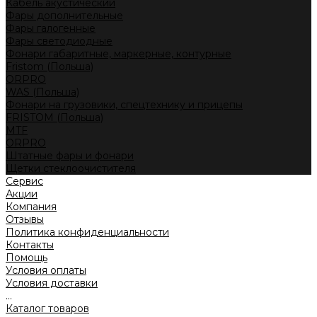
Кабель акустический
Фары дополнительные
Фары галогенные
Фары светодиодные
Фонари габаритные, маркерные, контурные
Fristom (Польша)
ORPRO
WAS (Польша)
Фонари на грузовики, спецтехнику и прицепы
FRISTOM (Польша)
MTF
ORPRO
Штатные фары и фонари
Щетки стеклоочистителя
Сервис
Акции
Компания
Отзывы
Политика конфиденциальности
Контакты
Помощь
Условия оплаты
Условия доставки
...
Каталог товаров