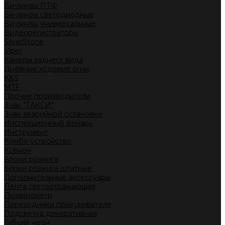
Би-линзы ПТФ
Би-линзы светодиодные
Би-линзы универсальные
Видеорегистраторы
SilverStone
Viper
Камеры заднего вида
Дневные ходовые огни
K&S
MTF
Прочие производители
Знак "ТАКСИ"
Знак аварийной остановки
Инспекционный фонарь
Инструмент
Комбо устройство
Ксенон
Блоки розжига
Блоки розжига штатные
Дополнительные аксессуары
Лента светоотражающая
Люминометр
Переходники прикуривателя
Подсветка декоративная
Гибкий неон