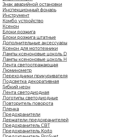
Знак аварийной остановки
Инспекционный фонарь
Инструмент
Комбо устройство
Ксенон
Блоки розжига
Блоки розжига штатные
Дополнительные аксессуары
Ксенон для мототехники
Лампы ксеноновые цоколь D
Лампы ксеноновые цоколь H
Лента светоотражающая
Люминометр
Переходники прикуривателя
Подсветка декоративная
Гибкий неон
Лента светодиодная
Логотипы светодиодные
Повторитель поворота
Пленка
Предохранители
Держатели предохранителей
Предохранитель CBT
Предохранитель Koito
Предохранитель ProSvet