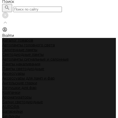
Поиск
Войти
Каталог товаров
Автолампы головного света
Галогенные лампы
Светодиодные лампы
Автолампы сигнальные и салонные
Лампы накаливания
Лампы светодиодные
Аксессуары
Аксессуары для ламп и фар
Ангельские глазки
Заглушки для фар
Колпачки
Ароматизаторы
Балки светодиодные
AURORA
Батарейки
Би-линзы