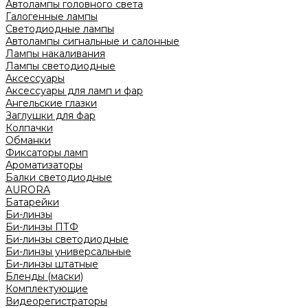
Автолампы головного света
Галогенные лампы
Светодиодные лампы
Автолампы сигнальные и салонные
Лампы накаливания
Лампы светодиодные
Аксессуары
Аксессуары для ламп и фар
Ангельские глазки
Заглушки для фар
Колпачки
Обманки
Фиксаторы ламп
Ароматизаторы
Балки светодиодные
AURORA
Батарейки
Би-линзы
Би-линзы ПТФ
Би-линзы светодиодные
Би-линзы универсальные
Би-линзы штатные
Бленды (маски)
Комплектующие
Видеорегистраторы