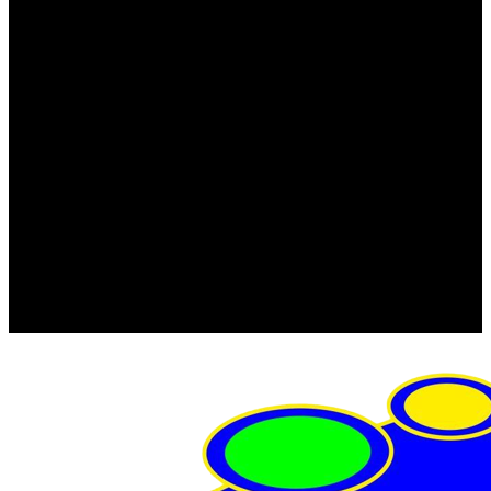
FRISTOM (Польша)
MTF
ORPRO
WAS (Польша)
РОССИЯ
Фонарь освещения номерного знака
Штатные фары и фонари
Щетки стеклоочистителя
Сервис
Акции
Компания
Отзывы
Политика конфиденциальности
Контакты
Помощь
Условия оплаты
Условия доставки