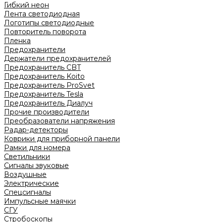
Гибкий неон
Лента светодиодная
Логотипы светодиодные
Повторитель поворота
Пленка
Предохранители
Держатели предохранителей
Предохранитель CBT
Предохранитель Koito
Предохранитель ProSvet
Предохранитель Tesla
Предохранитель Диалуч
Прочие производители
Преобразователи напряжения
Радар-детекторы
Коврики для приборной панели
Рамки для номера
Светильники
Сигналы звуковые
Воздушные
Электрические
Спецсигналы
Импульсные маячки
СГУ
Стробоскопы