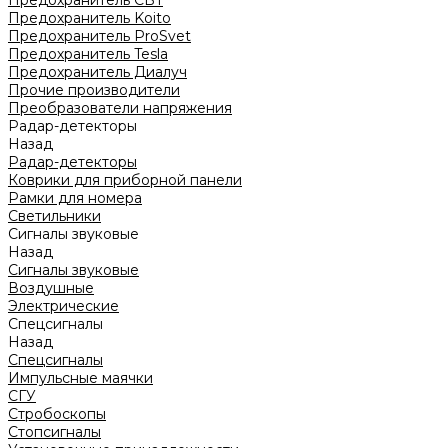
Предохранитель CBT
Предохранитель Koito
Предохранитель ProSvet
Предохранитель Tesla
Предохранитель Диалуч
Прочие производители
Преобразователи напряжения
Радар-детекторы
Назад
Радар-детекторы
Коврики для приборной панели
Рамки для номера
Светильники
Сигналы звуковые
Назад
Сигналы звуковые
Воздушные
Электрические
Спецсигналы
Назад
Спецсигналы
Импульсные маячки
СГУ
Стробоскопы
Стопсигналы