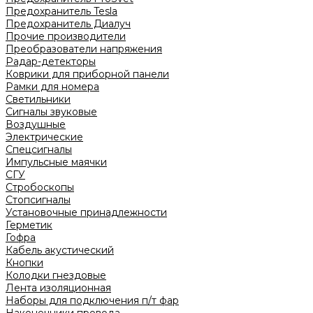
Предохранитель Tesla
Предохранитель Диалуч
Прочие производители
Преобразователи напряжения
Радар-детекторы
Коврики для приборной панели
Рамки для номера
Светильники
Сигналы звуковые
Воздушные
Электрические
Спецсигналы
Импульсные маячки
СГУ
Стробоскопы
Стопсигналы
Установочные принадлежности
Герметик
Гофра
Кабель акустический
Кнопки
Колодки гнездовые
Лента изоляционная
Наборы для подключения п/т фар