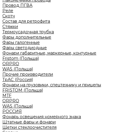
Наконечники провода
Провод ПГВА
Реле
Скотч
Состав для ретрофита
Стяжки
Термоусадочная трубка
Фары дополнительные
Фары галогенные
Фары светодиодные
Фонари габаритные, маркерные, контурные
Fristom (Польша)
ORPRO
WAS (Польша)
Прочие производители
ТрАС (Россия)
Фонари на грузовики, спецтехнику и прицепы
FRISTOM (Польша)
MTF
ORPRO
WAS (Польша)
РОССИЯ
Фонарь освещения номерного знака
Штатные фары и фонари
Щетки стеклоочистителя