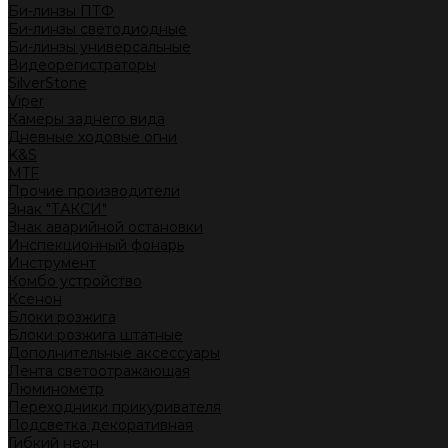
Би-линзы ПТФ
Би-линзы светодиодные
Би-линзы универсальные
Видеорегистраторы
SilverStone
Viper
Камеры заднего вида
Дневные ходовые огни
K&S
MTF
Прочие производители
Знак "ТАКСИ"
Знак аварийной остановки
Инспекционный фонарь
Инструмент
Комбо устройство
Ксенон
Блоки розжига
Блоки розжига штатные
Дополнительные аксессуары
Лента светоотражающая
Люминометр
Переходники прикуривателя
Подсветка декоративная
Гибкий неон