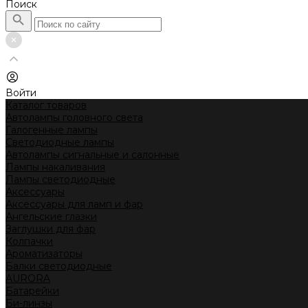
Поиск
Войти
Каталог товаров
Автолампы головного света
Галогенные лампы
Светодиодные лампы
Автолампы сигнальные и салонные
Лампы накаливания
Лампы светодиодные
Аксессуары
Аксессуары для ламп и фар
Ангельские глазки
Заглушки для фар
Колпачки
Ароматизаторы
Балки светодиодные
AURORA
Батарейки
Би-линзы