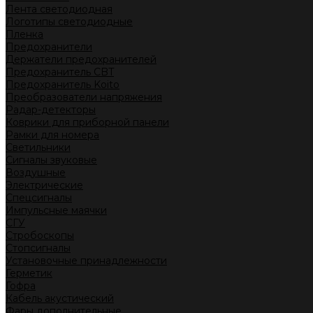
Лента светодиодная
Логотипы светодиодные
Пленка
Предохранители
Держатели предохранителей
Предохранитель CBT
Предохранитель Koito
Преобразователи напряжения
Радар-детекторы
Коврики для приборной панели
Рамки для номера
Светильники
Сигналы звуковые
Воздушные
Электрические
Спецсигналы
Импульсные маячки
СГУ
Стробоскопы
Стопсигналы
Установочные принадлежности
Герметик
Гофра
Кабель акустический
Фары дополнительные