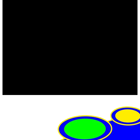
FRISTOM (Польша)
MTF
ORPRO
WAS (Польша)
РОССИЯ
Фонарь освещения номерного знака
Штатные фары и фонари
Щетки стеклоочистителя
Сервис
Акции
Компания
Отзывы
Политика конфиденциальности
Контакты
Помощь
Условия оплаты
Условия доставки