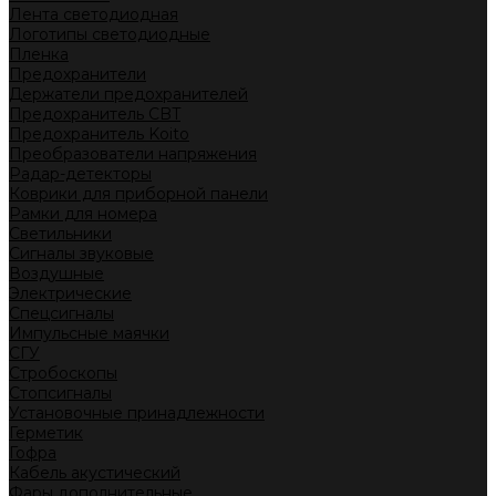
Лента светодиодная
Логотипы светодиодные
Пленка
Предохранители
Держатели предохранителей
Предохранитель CBT
Предохранитель Koito
Преобразователи напряжения
Радар-детекторы
Коврики для приборной панели
Рамки для номера
Светильники
Сигналы звуковые
Воздушные
Электрические
Спецсигналы
Импульсные маячки
СГУ
Стробоскопы
Стопсигналы
Установочные принадлежности
Герметик
Гофра
Кабель акустический
Фары дополнительные