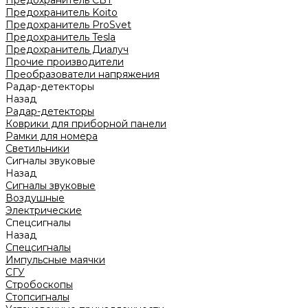
Предохранитель CBT
Предохранитель Koito
Предохранитель ProSvet
Предохранитель Tesla
Предохранитель Диалуч
Прочие производители
Преобразователи напряжения
Радар-детекторы
Назад
Радар-детекторы
Коврики для приборной панели
Рамки для номера
Светильники
Сигналы звуковые
Назад
Сигналы звуковые
Воздушные
Электрические
Спецсигналы
Назад
Спецсигналы
Импульсные маячки
СГУ
Стробоскопы
Стопсигналы