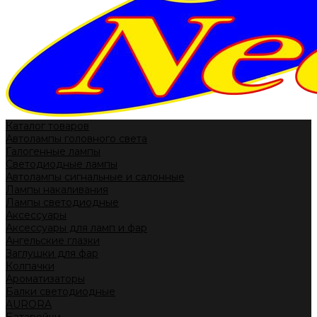
Каталог товаров
Автолампы головного света
Галогенные лампы
Светодиодные лампы
Автолампы сигнальные и салонные
Лампы накаливания
Лампы светодиодные
Аксессуары
Аксессуары для ламп и фар
Ангельские глазки
Заглушки для фар
Колпачки
Ароматизаторы
Балки светодиодные
AURORA