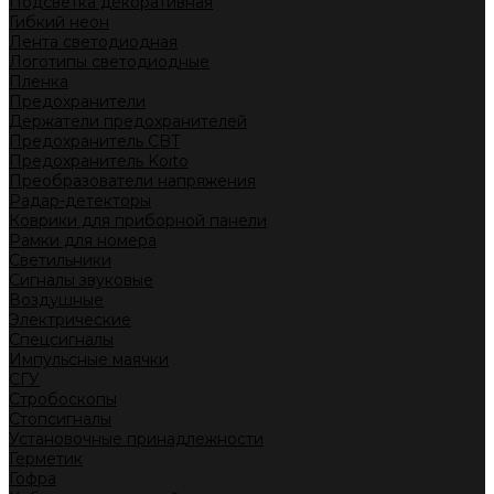
Подсветка декоративная
Гибкий неон
Лента светодиодная
Логотипы светодиодные
Пленка
Предохранители
Держатели предохранителей
Предохранитель CBT
Предохранитель Koito
Преобразователи напряжения
Радар-детекторы
Коврики для приборной панели
Рамки для номера
Светильники
Сигналы звуковые
Воздушные
Электрические
Спецсигналы
Импульсные маячки
СГУ
Стробоскопы
Стопсигналы
Установочные принадлежности
Герметик
Гофра