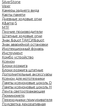
SilverStone
Viper
Камеры заднего вида
Карты памяти
Дневные ходовые огни
K&amp;S
MTF
Прочие производители
Штатные ходовые огни
Знак &quot;ТАКСИ&quot;
Знак аварийной остановки
Инспекционный фонарь
Инструмент
Комбо устройство
Ксенон
Блоки розжига
Блоки розжига штатные
Дополнительные аксессуары
Ксенон для мототехники
Лампы ксеноновые цоколь D
Лампы ксеноновые цоколь H
Лента светоотражающая
Люминометр
Переходники прикуривателя
Подсветка декоративная