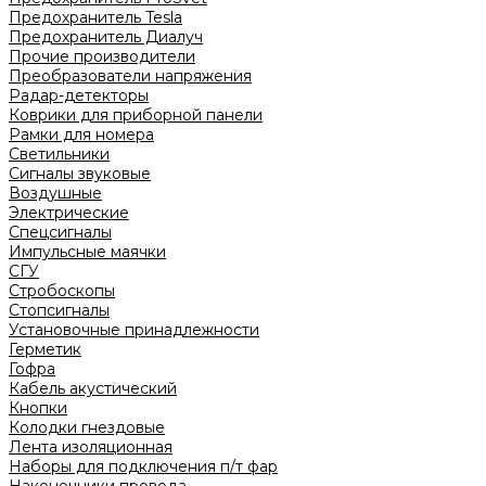
Предохранитель Tesla
Предохранитель Диалуч
Прочие производители
Преобразователи напряжения
Радар-детекторы
Коврики для приборной панели
Рамки для номера
Светильники
Сигналы звуковые
Воздушные
Электрические
Спецсигналы
Импульсные маячки
СГУ
Стробоскопы
Стопсигналы
Установочные принадлежности
Герметик
Гофра
Кабель акустический
Кнопки
Колодки гнездовые
Лента изоляционная
Наборы для подключения п/т фар