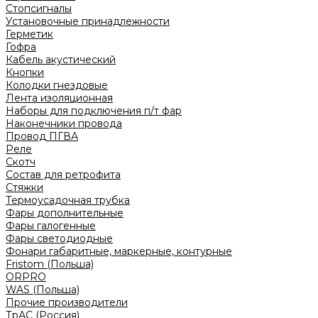
Стопсигналы
Установочные принадлежности
Герметик
Гофра
Кабель акустический
Кнопки
Колодки гнездовые
Лента изоляционная
Наборы для подключения п/т фар
Наконечники провода
Провод ПГВА
Реле
Скотч
Состав для ретрофита
Стяжки
Термоусадочная трубка
Фары дополнительные
Фары галогенные
Фары светодиодные
Фонари габаритные, маркерные, контурные
Fristom (Польша)
ORPRO
WAS (Польша)
Прочие производители
ТрАС (Россия)