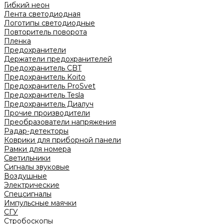
Гибкий неон
Лента светодиодная
Логотипы светодиодные
Повторитель поворота
Пленка
Предохранители
Держатели предохранителей
Предохранитель CBT
Предохранитель Koito
Предохранитель ProSvet
Предохранитель Tesla
Предохранитель Диалуч
Прочие производители
Преобразователи напряжения
Радар-детекторы
Коврики для приборной панели
Рамки для номера
Светильники
Сигналы звуковые
Воздушные
Электрические
Спецсигналы
Импульсные маячки
СГУ
Стробоскопы