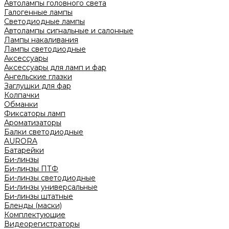
Автолампы головного света
Галогенные лампы
Светодиодные лампы
Автолампы сигнальные и салонные
Лампы накаливания
Лампы светодиодные
Аксессуары
Аксессуары для ламп и фар
Ангельские глазки
Заглушки для фар
Колпачки
Обманки
Фиксаторы ламп
Ароматизаторы
Балки светодиодные
AURORA
Батарейки
Би-линзы
Би-линзы ПТФ
Би-линзы светодиодные
Би-линзы универсальные
Би-линзы штатные
Бленды (маски)
Комплектующие
Видеорегистраторы