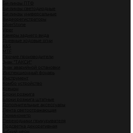
Би-линзы ПТФ
Би-линзы светодиодные
Би-линзы универсальные
Видеорегистраторы
SilverStone
Viper
Камеры заднего вида
Дневные ходовые огни
K&S
MTF
Прочие производители
Знак "ТАКСИ"
Знак аварийной остановки
Инспекционный фонарь
Инструмент
Комбо устройство
Ксенон
Блоки розжига
Блоки розжига штатные
Дополнительные аксессуары
Лента светоотражающая
Люминометр
Переходники прикуривателя
Подсветка декоративная
Гибкий неон