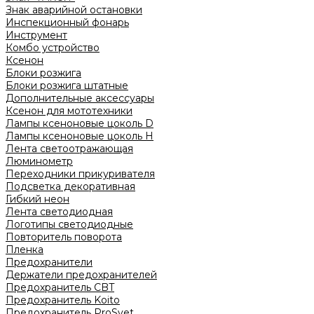
Знак аварийной остановки
Инспекционный фонарь
Инструмент
Комбо устройство
Ксенон
Блоки розжига
Блоки розжига штатные
Дополнительные аксессуары
Ксенон для мототехники
Лампы ксеноновые цоколь D
Лампы ксеноновые цоколь H
Лента светоотражающая
Люминометр
Переходники прикуривателя
Подсветка декоративная
Гибкий неон
Лента светодиодная
Логотипы светодиодные
Повторитель поворота
Пленка
Предохранители
Держатели предохранителей
Предохранитель CBT
Предохранитель Koito
Предохранитель ProSvet