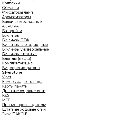
Колпачки
Обманки
Фиксаторы ламп
Ароматизаторы
Балки светодиодные
AURORA
Батарейки
Би-линзы
Би-линзы ПТФ
Би-линзы светодиодные
Би-линзы универсальные
Би-линзы штатные
Бленды (маски)
Комплектующие
Видеорегистраторы
SilverStone
Viper
Камеры заднего вида
Карты памяти
Дневные ходовые огни
K&S
MTF
Прочие производители
Штатные ходовые огни
Знак "ТАКСИ"