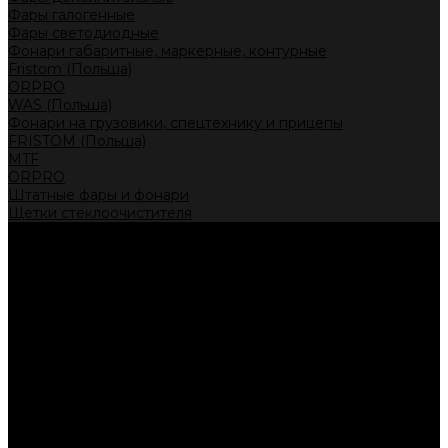
Фары галогенные
Фары светодиодные
Фонари габаритные, маркерные, контурные
Fristom (Польша)
ORPRO
WAS (Польша)
Фонари на грузовики, спецтехнику и прицепы
FRISTOM (Польша)
MTF
ORPRO
Штатные фары и фонари
Щетки стеклоочистителя
Сервис
Акции
Компания
Отзывы
Политика конфиденциальности
Контакты
Помощь
Условия оплаты
Условия доставки
...
Каталог товаров
Автолампы головного света
Галогенные лампы