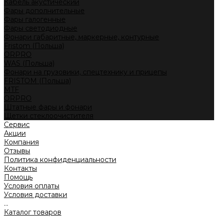
Кабель акустический
Фары дополнительные
Фары галогенные
Фары светодиодные
Фонари габаритные, маркерные, контурные
Fristom (Польша)
ORPRO
WAS (Польша)
Фонари на грузовики, спецтехнику и прицепы
FRISTOM (Польша)
MTF
ORPRO
Штатные фары и фонари
Щетки стеклоочистителя
Сервис
Акции
Компания
Отзывы
Политика конфиденциальности
Контакты
Помощь
Условия оплаты
Условия доставки
...
Каталог товаров