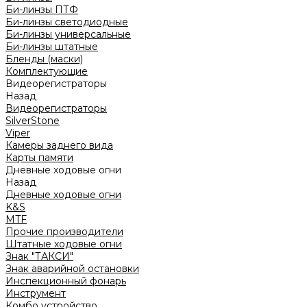
Би-линзы ПТФ
Би-линзы светодиодные
Би-линзы универсальные
Би-линзы штатные
Бленды (маски)
Комплектующие
Видеорегистраторы
Назад
Видеорегистраторы
SilverStone
Viper
Камеры заднего вида
Карты памяти
Дневные ходовые огни
Назад
Дневные ходовые огни
K&S
MTF
Прочие производители
Штатные ходовые огни
Знак "ТАКСИ"
Знак аварийной остановки
Инспекционный фонарь
Инструмент
Комбо устройство