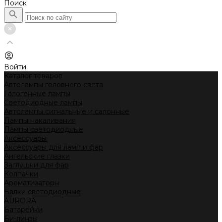
Поиск
Войти
Каталог товаров
Автолампы головного света
Галогенные лампы
Светодиодные лампы
Автолампы сигнальные и салонные
Лампы накаливания
Лампы светодиодные
Аксессуары
Аксессуары для ламп и фар
Ангельские глазки
Заглушки для фар
Колпачки
Ароматизаторы
Балки светодиодные
AURORA
Батарейки
Би-линзы