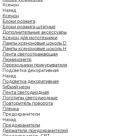
Ксенон
Назад
Ксенон
Блоки розжига
Блоки розжига штатные
Дополнительные аксессуары
Ксенон для мототехники
Лампы ксеноновые цоколь D
Лампы ксеноновые цоколь H
Лента светоотражающая
Люминометр
Переходники прикуривателя
Подсветка декоративная
Назад
Подсветка декоративная
Гибкий неон
Лента светодиодная
Логотипы светодиодные
Повторитель поворота
Пленка
Предохранители
Назад
Предохранители
Держатели предохранителей