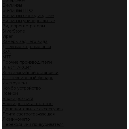
Батарейки
Би-линзы
Би-линзы ПТФ
Би-линзы светодиодные
Би-линзы универсальные
Видеорегистраторы
SilverStone
Viper
Камеры заднего вида
Дневные ходовые огни
K&S
MTF
Прочие производители
Знак "ТАКСИ"
Знак аварийной остановки
Инспекционный фонарь
Инструмент
Комбо устройство
Ксенон
Блоки розжига
Блоки розжига штатные
Дополнительные аксессуары
Лента светоотражающая
Люминометр
Переходники прикуривателя