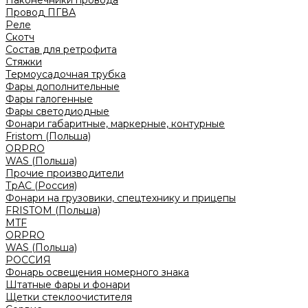
Наконечники провода
Провод ПГВА
Реле
Скотч
Состав для ретрофита
Стяжки
Термоусадочная трубка
Фары дополнительные
Фары галогенные
Фары светодиодные
Фонари габаритные, маркерные, контурные
Fristom (Польша)
ORPRO
WAS (Польша)
Прочие производители
ТрАС (Россия)
Фонари на грузовики, спецтехнику и прицепы
FRISTOM (Польша)
MTF
ORPRO
WAS (Польша)
РОССИЯ
Фонарь освещения номерного знака
Штатные фары и фонари
Щетки стеклоочистителя