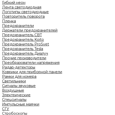
Гибкий неон
Лента светодиодная
Логотипы светодиодные
Повторитель поворота
Пленка
Предохранители
Держатели предохранителей
Предохранитель CBT
Предохранитель Koito
Предохранитель ProSvet
Предохранитель Tesla
Предохранитель Диалуч
Прочие производители
Преобразователи напряжения
Радар-детекторы
Коврики для приборной панели
Рамки для номера
Светильники
Сигналы звуковые
Воздушные
Электрические
Спецсигналы
Импульсные маячки
СГУ
Стробоскопы