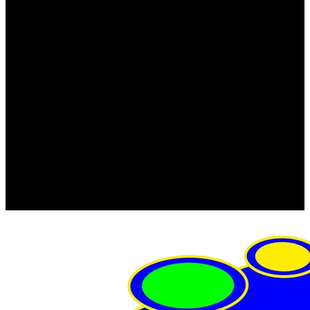
FRISTOM (Польша)
MTF
ORPRO
WAS (Польша)
РОССИЯ
Фонарь освещения номерного знака
Штатные фары и фонари
Щетки стеклоочистителя
Сервис
Акции
Компания
Отзывы
Политика конфиденциальности
Контакты
Помощь
Условия оплаты
Условия доставки