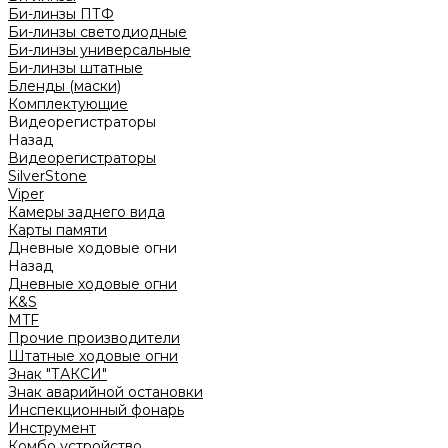
Би-линзы ПТФ
Би-линзы светодиодные
Би-линзы универсальные
Би-линзы штатные
Бленды (маски)
Комплектующие
Видеорегистраторы
Назад
Видеорегистраторы
SilverStone
Viper
Камеры заднего вида
Карты памяти
Дневные ходовые огни
Назад
Дневные ходовые огни
K&S
MTF
Прочие производители
Штатные ходовые огни
Знак "ТАКСИ"
Знак аварийной остановки
Инспекционный фонарь
Инструмент
Комбо устройство