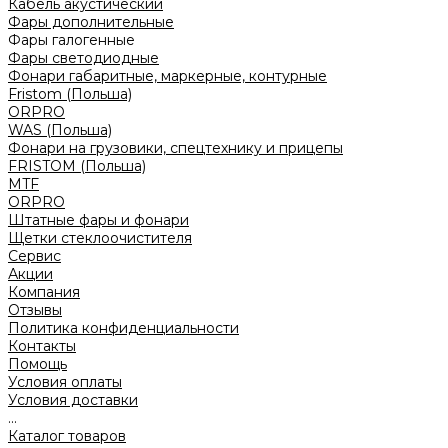
Кабель акустический
Фары дополнительные
Фары галогенные
Фары светодиодные
Фонари габаритные, маркерные, контурные
Fristom (Польша)
ORPRO
WAS (Польша)
Фонари на грузовики, спецтехнику и прицепы
FRISTOM (Польша)
MTF
ORPRO
Штатные фары и фонари
Щетки стеклоочистителя
Сервис
Акции
Компания
Отзывы
Политика конфиденциальности
Контакты
Помощь
Условия оплаты
Условия доставки
...
Каталог товаров