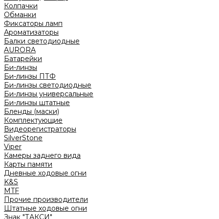
Колпачки
Обманки
Фиксаторы ламп
Ароматизаторы
Балки светодиодные
AURORA
Батарейки
Би-линзы
Би-линзы ПТФ
Би-линзы светодиодные
Би-линзы универсальные
Би-линзы штатные
Бленды (маски)
Комплектующие
Видеорегистраторы
SilverStone
Viper
Камеры заднего вида
Карты памяти
Дневные ходовые огни
K&S
MTF
Прочие производители
Штатные ходовые огни
Знак "ТАКСИ"