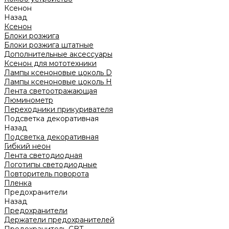
Ксенон
Назад
Ксенон
Блоки розжига
Блоки розжига штатные
Дополнительные аксессуары
Ксенон для мототехники
Лампы ксеноновые цоколь D
Лампы ксеноновые цоколь H
Лента светоотражающая
Люминометр
Переходники прикуривателя
Подсветка декоративная
Назад
Подсветка декоративная
Гибкий неон
Лента светодиодная
Логотипы светодиодные
Повторитель поворота
Пленка
Предохранители
Назад
Предохранители
Держатели предохранителей