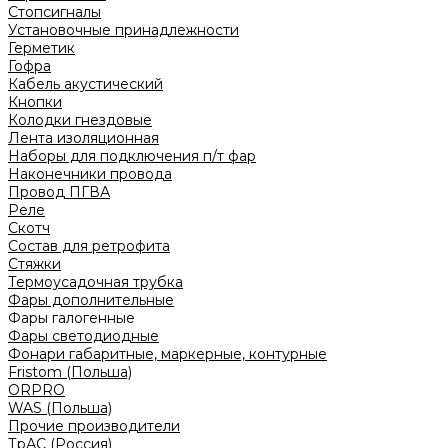
Стопсигналы
Установочные принадлежности
Герметик
Гофра
Кабель акустический
Кнопки
Колодки гнездовые
Лента изоляционная
Наборы для подключения п/т фар
Наконечники провода
Провод ПГВА
Реле
Скотч
Состав для ретрофита
Стяжки
Термоусадочная трубка
Фары дополнительные
Фары галогенные
Фары светодиодные
Фонари габаритные, маркерные, контурные
Fristom (Польша)
ORPRO
WAS (Польша)
Прочие производители
ТрАС (Россия)