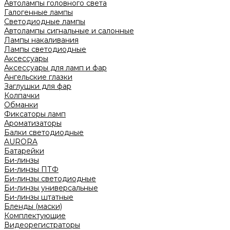
Автолампы головного света
Галогенные лампы
Светодиодные лампы
Автолампы сигнальные и салонные
Лампы накаливания
Лампы светодиодные
Аксессуары
Аксессуары для ламп и фар
Ангельские глазки
Заглушки для фар
Колпачки
Обманки
Фиксаторы ламп
Ароматизаторы
Балки светодиодные
AURORA
Батарейки
Би-линзы
Би-линзы ПТФ
Би-линзы светодиодные
Би-линзы универсальные
Би-линзы штатные
Бленды (маски)
Комплектующие
Видеорегистраторы