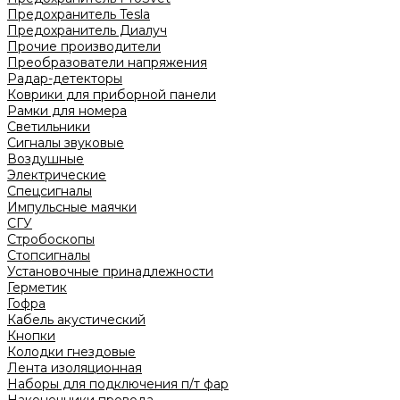
Предохранитель Tesla
Предохранитель Диалуч
Прочие производители
Преобразователи напряжения
Радар-детекторы
Коврики для приборной панели
Рамки для номера
Светильники
Сигналы звуковые
Воздушные
Электрические
Спецсигналы
Импульсные маячки
СГУ
Стробоскопы
Стопсигналы
Установочные принадлежности
Герметик
Гофра
Кабель акустический
Кнопки
Колодки гнездовые
Лента изоляционная
Наборы для подключения п/т фар