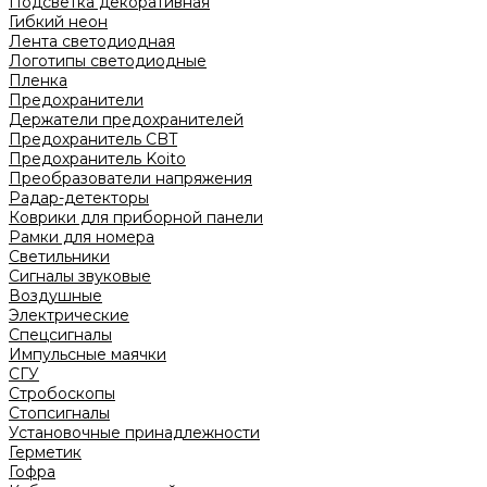
Подсветка декоративная
Гибкий неон
Лента светодиодная
Логотипы светодиодные
Пленка
Предохранители
Держатели предохранителей
Предохранитель CBT
Предохранитель Koito
Преобразователи напряжения
Радар-детекторы
Коврики для приборной панели
Рамки для номера
Светильники
Сигналы звуковые
Воздушные
Электрические
Спецсигналы
Импульсные маячки
СГУ
Стробоскопы
Стопсигналы
Установочные принадлежности
Герметик
Гофра