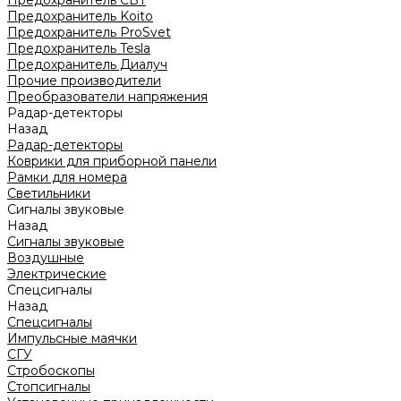
Предохранитель CBT
Предохранитель Koito
Предохранитель ProSvet
Предохранитель Tesla
Предохранитель Диалуч
Прочие производители
Преобразователи напряжения
Радар-детекторы
Назад
Радар-детекторы
Коврики для приборной панели
Рамки для номера
Светильники
Сигналы звуковые
Назад
Сигналы звуковые
Воздушные
Электрические
Спецсигналы
Назад
Спецсигналы
Импульсные маячки
СГУ
Стробоскопы
Стопсигналы