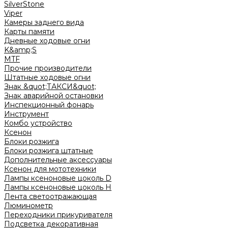
SilverStone
Viper
Камеры заднего вида
Карты памяти
Дневные ходовые огни
K&amp;S
MTF
Прочие производители
Штатные ходовые огни
Знак &quot;ТАКСИ&quot;
Знак аварийной остановки
Инспекционный фонарь
Инструмент
Комбо устройство
Ксенон
Блоки розжига
Блоки розжига штатные
Дополнительные аксессуары
Ксенон для мототехники
Лампы ксеноновые цоколь D
Лампы ксеноновые цоколь H
Лента светоотражающая
Люминометр
Переходники прикуривателя
Подсветка декоративная