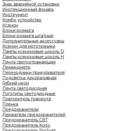
Знак аварийной остановки
Инспекционный фонарь
Инструмент
Комбо устройство
Ксенон
Блоки розжига
Блоки розжига штатные
Дополнительные аксессуары
Ксенон для мототехники
Лампы ксеноновые цоколь D
Лампы ксеноновые цоколь H
Лента светоотражающая
Люминометр
Переходники прикуривателя
Подсветка декоративная
Гибкий неон
Лента светодиодная
Логотипы светодиодные
Повторитель поворота
Пленка
Предохранители
Держатели предохранителей
Предохранитель CBT
Предохранитель Koito
Предохранитель ProSvet