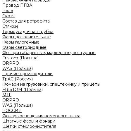
Наконечники провода
Провод ПГВА
Реле
Скотч
Состав для ретрофита
Стяжки
Термоусадочная трубка
Фары дополнительные
Фары галогенные
Фары светодиодные
Фонари габаритные, маркерные, контурные
Fristom (Польша)
ORPRO
WAS (Польша)
Прочие производители
ТрАС (Россия)
Фонари на грузовики, спецтехнику и прицепы
FRISTOM (Польша)
MTF
ORPRO
WAS (Польша)
РОССИЯ
Фонарь освещения номерного знака
Штатные фары и фонари
Щетки стеклоочистителя