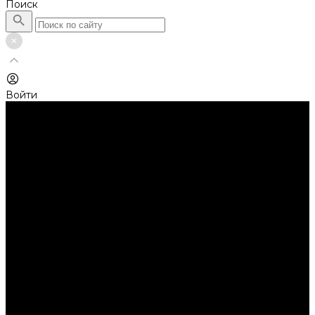
Поиск
Войти
Каталог товаров
Автолампы головного света
Галогенные лампы
Светодиодные лампы
Автолампы сигнальные и салонные
Лампы накаливания
Лампы светодиодные
Аксессуары
Аксессуары для ламп и фар
Ангельские глазки
Заглушки для фар
Колпачки
Ароматизаторы
Балки светодиодные
AURORA
Батарейки
Би-линзы