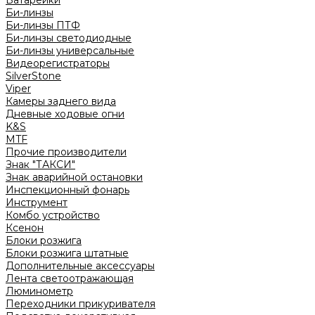
Батарейки
Би-линзы
Би-линзы ПТФ
Би-линзы светодиодные
Би-линзы универсальные
Видеорегистраторы
SilverStone
Viper
Камеры заднего вида
Дневные ходовые огни
K&S
MTF
Прочие производители
Знак "ТАКСИ"
Знак аварийной остановки
Инспекционный фонарь
Инструмент
Комбо устройство
Ксенон
Блоки розжига
Блоки розжига штатные
Дополнительные аксессуары
Лента светоотражающая
Люминометр
Переходники прикуривателя